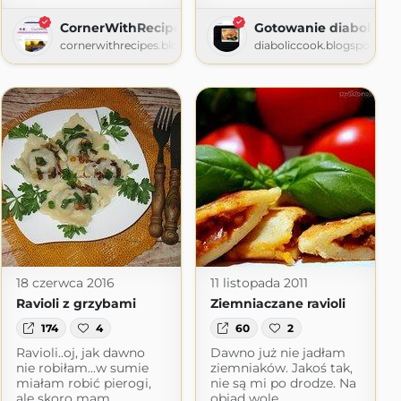
CornerWithRecipes
Gotowanie diaboliczni
cornerwithrecipes.blogspot.com
diaboliccook.blogspot.co
o mężczyźni też potrafią gotować
ot.com
18 czerwca 2016
11 listopada 2011
Ravioli z grzybami
Ziemniaczane ravioli
174
4
60
2
Ravioli..oj, jak dawno
Dawno już nie jadłam
nie robiłam...w sumie
ziemniaków. Jakoś tak,
miałam robić pierogi,
nie są mi po drodze. Na
ale skoro mam
obiad wolę