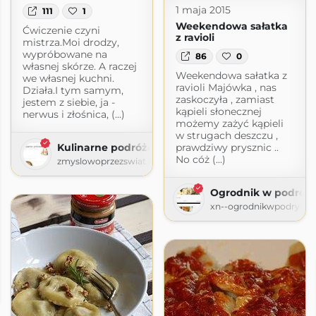
1 maja 2015
111
1
Weekendowa sałatka
Ćwiczenie czyni
z ravioli
mistrza.Moi drodzy,
wypróbowane na
86
0
własnej skórze. A raczej
Weekendowa sałatka z
we własnej kuchni.
ravioli Majówka , nas
Działa.I tym samym,
zaskoczyła , zamiast
jestem z siebie, ja -
kąpieli słonecznej
nerwus i złośnica, (...)
możemy zażyć kąpieli
w strugach deszczu ,
Kulinarne podróże
prawdziwy prysznic ..
No cóż (...)
zmyslowoprzezswiat.blogspot.com
Ogrodnik w podróż
xn--ogrodnikwpodry-xob
tit
ogspot.com