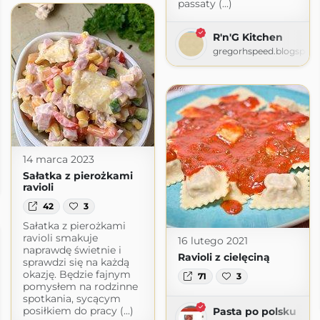
passaty (...)
R'n'G Kitchen
gregorhspeed.blogspot
14 marca 2023
Sałatka z pierożkami
ravioli
42
3
Sałatka z pierożkami
ravioli smakuje
16 lutego 2021
naprawdę świetnie i
Ravioli z cielęciną
sprawdzi się na każdą
okazję. Będzie fajnym
71
3
pomysłem na rodzinne
spotkania, sycącym
posiłkiem do pracy (...)
Pasta po polsku