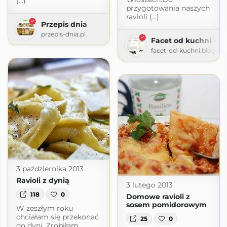
(...)
przygotowania naszych
ravioli (...)
Przepis dnia
przepis-dnia.pl
Facet od kuchni - B
facet-od-kuchni.blogsp
3 października 2013
Ravioli z dynią
3 lutego 2013
118
0
Domowe ravioli z
sosem pomidorowym
W zeszłym roku
chciałam się przekonać
25
0
do dyni. Zrobiłam