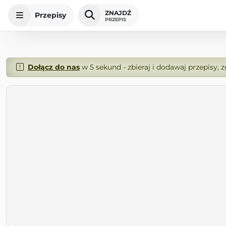
ZNAJDŹ
Przepisy
PRZEPIS
Dołącz do nas
w 5 sekund - zbieraj i dodawaj przepisy, 