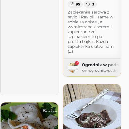
95
3
Zapiekanka serowa z
ravioli Ravioli , same w
sobie są dobre , a
wymieszane z serem i
zapieczone ze
szpinakiem to po
prostu bajka . Każda
zapiekanka ułatwi nam
(...)
Ogrodnik w podróży
xn--ogrodnikwpodry-xob60
y
60t.pl