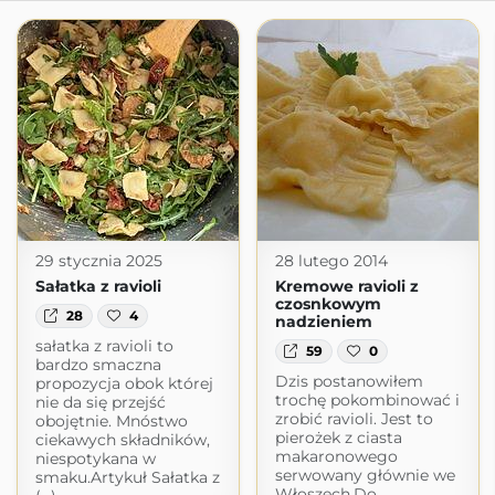
29 stycznia 2025
28 lutego 2014
Sałatka z ravioli
Kremowe ravioli z
czosnkowym
28
4
nadzieniem
sałatka z ravioli to
59
0
bardzo smaczna
Dzis postanowiłem
propozycja obok której
trochę pokombinować i
nie da się przejść
zrobić ravioli. Jest to
obojętnie. Mnóstwo
pierożek z ciasta
ciekawych składników,
makaronowego
niespotykana w
serwowany głównie we
smaku.Artykuł Sałatka z
Włoszech.Do