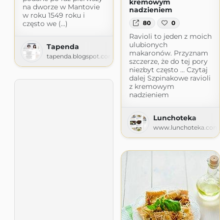
kremowym
na dworze w Mantovie
nadzieniem
w roku 1549 roku i
często we (...)
80
0
Ravioli to jeden z moich
ulubionych
Tapenda
makaronów. Przyznam
tapenda.blogspot.com
szczerze, że do tej pory
niezbyt często … Czytaj
dalej Szpinakowe ravioli
z kremowym
nadzieniem
Lunchoteka
www.lunchoteka.com