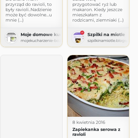
przyrząd do ravioli, to
przygotować ryż lub
były ravioli..Nadzienie
makaron. Kiedy jeszcze
może być dowolne...u
mieszkałam z
mnie (...)
rodzicami, ziemniaki (...)
Moje domowe kucharzenie
Szpilki na miotle
mojekucharzenie-bozena-1968.blogspot.com
szpilkinamiotle.blogspot.
8 kwietnia 2016
Zapiekanka serowa z
ravioli