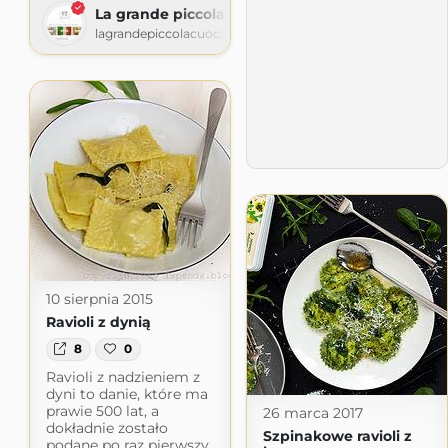
La grande piccola cuoca
lagrandepiccolacuoca.com
10 sierpnia 2015
Ravioli z dynią
8
0
Ravioli z nadzieniem z
dyni to danie, które ma
prawie 500 lat, a
26 marca 2017
dokładnie zostało
Szpinakowe ravioli z
podane po raz pierwszy