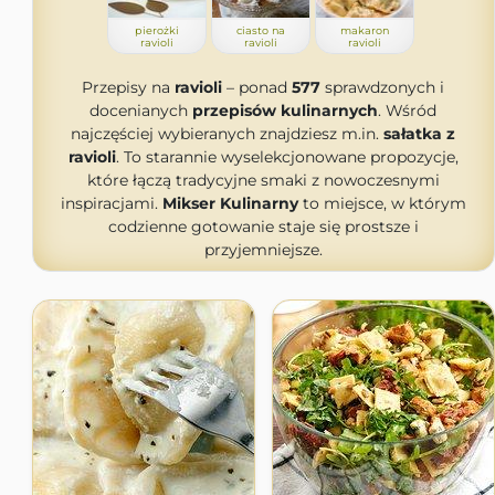
pierożki
ciasto na
makaron
ravioli
ravioli
ravioli
Przepisy na
ravioli
– ponad
577
sprawdzonych i
docenianych
przepisów kulinarnych
. Wśród
najczęściej wybieranych znajdziesz m.in.
sałatka z
ravioli
. To starannie wyselekcjonowane propozycje,
które łączą tradycyjne smaki z nowoczesnymi
inspiracjami.
Mikser Kulinarny
to miejsce, w którym
codzienne gotowanie staje się prostsze i
przyjemniejsze.