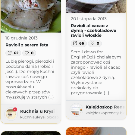
20 listopada 2013
Ravioli al cacao z
dynią - czekoladowe
ravioli włoskie
18 grudnia 2013
66
0
Ravioli z serem feta
Scroll down for
62
0
EnglishDziś chciałabym
Lubię pierogi, pierożki i
zaproponować coś
podobne dania (robić i
innego - ravioli al cacao
jeść ;). Do mojej kuchni
czyli ravioli
zawsze coś nowego
czekoladowe z dynią.
wprowadzam. W
Wykorzystanie
poszukiwaniu
czekolady do
ciekawych przepisów
przygotowania (...)
myszkuję w starych (...)
Kalejdoskop Renaty
Kuchnia u Krysi
kalejdoskoprenaty.blogsp
kuchniaukrysi.blogspot.com