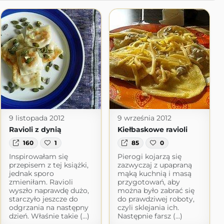
9 listopada 2012
9 września 2012
Ravioli z dynią
Kiełbaskowe ravioli
160
1
85
0
Inspirowałam się
Pierogi kojarzą się
przepisem z tej książki,
zazwyczaj z upapraną
jednak sporo
mąką kuchnią i masą
zmieniłam. Ravioli
przygotowań, aby
wyszło naprawdę dużo,
można było zabrać się
starczyło jeszcze do
do prawdziwej roboty,
odgrzania na następny
czyli sklejania ich.
dzień. Właśnie takie (...)
Następnie farsz (...)