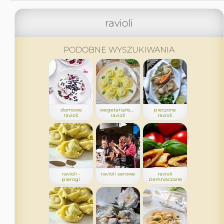
ravioli
PODOBNE WYSZUKIWANIA
domowe
wegetariańskie
pieczone
ravioli
ravioli
ravioli
ravioli -
ravioli serowe
ravioli
pierogi
ziemniaczane