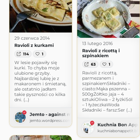
29 czerwca 2014
13 lutego 2016
Ravioli z kurkami
Ravioli z ricottą i
114
1
szpinakiem
W lesie pojawiły się
63
1
kurki. To chyba moje
Ravioli z ricottą,
ulubione grzyby.
parmezanem i
Najbardziej lubię je z
szpinakiemSkładniki –
makaronem i śmietaną,
ciasto:Mąka pszenna –
ale ostatnio jadłam
500gŻółtko jaja – 4
takie pyszności co kilka
sztukiOliwa – 2 łyżkiSól
dni. (...)
– 1 łyżeczkaWoda
Składniki – farsz:Ser (...)
Jemto - against modern food
jemto.wordpress.com
Kuchnia Bon Appe
kuchniabonappetit.bl