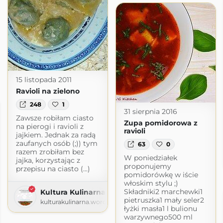
15 listopada 2011
Ravioli na zielono
248
1
31 sierpnia 2016
Zawsze robiłam ciasto
Zupa pomidorowa z
na pierogi i ravioli z
ravioli
jajkiem. Jednak za radą
zaufanych osób (;)) tym
63
0
razem zrobiłam bez
W poniedziałek
jajka, korzystając z
proponujemy
przepisu na ciasto (...)
pomidorówkę w iście
włoskim stylu ;)
Składniki2 marchewki1
Kultura Kulinarna
pietruszka1 mały seler2
kulturakulinarna.wordpress.com
łyżki masła1 l bulionu
warzywnego500 ml