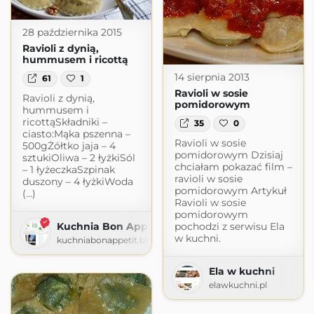
28 października 2015
Ravioli z dynią,
hummusem i ricottą
14 sierpnia 2013
61
1
Ravioli w sosie
Ravioli z dynią,
pomidorowym
hummusem i
ricottąSkładniki –
35
0
ciasto:Mąka pszenna –
Ravioli w sosie
500gŻółtko jaja – 4
pomidorowym Dzisiaj
sztukiOliwa – 2 łyżkiSól
chciałam pokazać film –
– 1 łyżeczkaSzpinak
ravioli w sosie
duszony – 4 łyżkiWoda
pomidorowym Artykuł
(...)
Ravioli w sosie
pomidorowym
Kuchnia Bon Appetit
pochodzi z serwisu Ela
w kuchni.
kuchniabonappetit.blogspot.com
Ela w kuchni
elawkuchni.pl