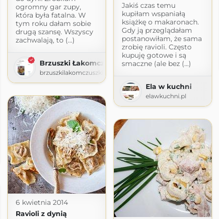
Jakiś czas temu
ogromny gar zupy,
kupiłam wspaniałą
która była fatalna. W
książkę o makaronach.
tym roku dałam sobie
Gdy ją przeglądałam
drugą szansę. Wszyscy
postanowiłam, że sama
zachwalają, to (...)
zrobię ravioli. Często
kupuję gotowe i są
Brzuszki Łakomczuszki
smaczne (ale bez (...)
brzuszkilakomczuszki.blogspot.com
Ela w kuchni
elawkuchni.pl
6 kwietnia 2014
Ravioli z dynią