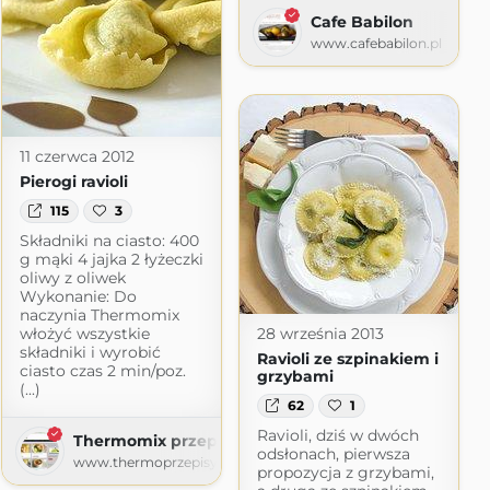
Cafe Babilon
www.cafebabilon.pl
.com
11 czerwca 2012
Pierogi ravioli
115
3
Składniki na ciasto: 400
g mąki 4 jajka 2 łyżeczki
oliwy z oliwek
Wykonanie: Do
naczynia Thermomix
włożyć wszystkie
28 września 2013
składniki i wyrobić
Ravioli ze szpinakiem i
ciasto czas 2 min/poz.
grzybami
(...)
62
1
Ravioli, dziś w dwóch
Thermomix przepisy
odsłonach, pierwsza
www.thermoprzepisy.pl
propozycja z grzybami,