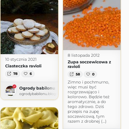
8 listopada 2012
10 stycznia 2021
Zupa soczewicowa z
Ciasteczka ravioli
ravioli
78
6
58
0
Zimno i pochmurno,
więc musi być
Ogrody babilonu
rozgrzewająco i
ogrodybabilonu.blogspot.com
kolorowo. Będzie też
aromatycznie, a do
tego zdrowo. Dziś
przepis na zupę
soczewicową, tym
razem z drobnej (...)