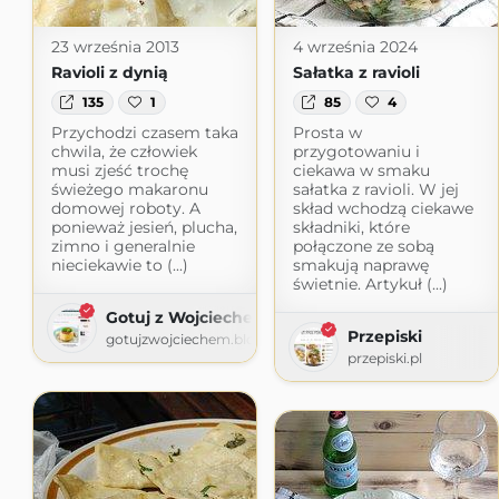
23 września 2013
4 września 2024
Ravioli z dynią
Sałatka z ravioli
135
1
85
4
Przychodzi czasem taka
Prosta w
chwila, że człowiek
przygotowaniu i
musi zjeść trochę
ciekawa w smaku
świeżego makaronu
sałatka z ravioli. W jej
domowej roboty. A
skład wchodzą ciekawe
ponieważ jesień, plucha,
składniki, które
zimno i generalnie
połączone ze sobą
nieciekawie to (...)
smakują naprawę
świetnie. Artykuł (...)
Gotuj z Wojciechem
Przepiski
gotujzwojciechem.blogspot.com
przepiski.pl