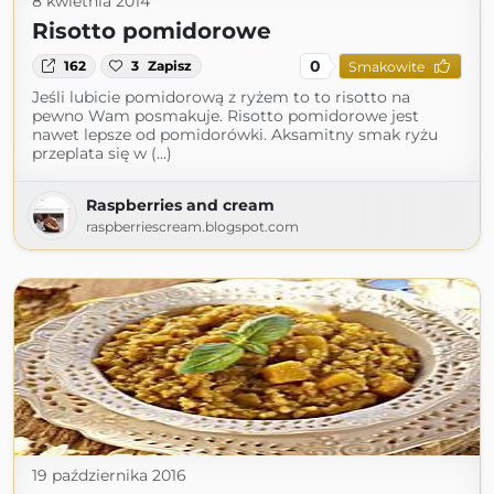
8 kwietnia 2014
Risotto pomidorowe
0
162
3
Zapisz
Smakowite
Jeśli lubicie pomidorową z ryżem to to risotto na
pewno Wam posmakuje. Risotto pomidorowe jest
nawet lepsze od pomidorówki. Aksamitny smak ryżu
przeplata się w (...)
Raspberries and cream
raspberriescream.blogspot.com
19 października 2016