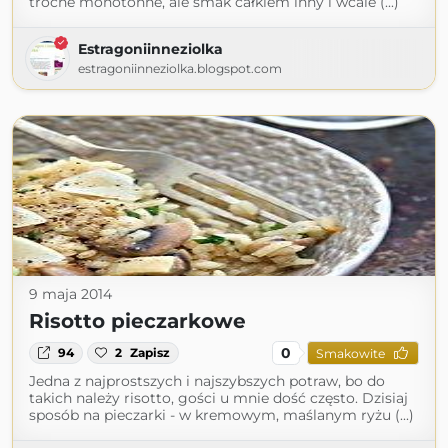
troche monotonne, ale smak całkiem inny i wcale (...)
Estragoniinneziolka
estragoniinneziolka.blogspot.com
9 maja 2014
Risotto pieczarkowe
0
94
2
Zapisz
Smakowite
Jedna z najprostszych i najszybszych potraw, bo do
takich należy risotto, gości u mnie dość często. Dzisiaj
sposób na pieczarki - w kremowym, maślanym ryżu (...)