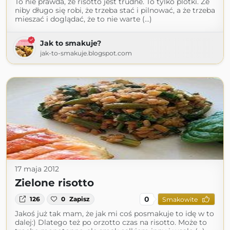
To nie prawda, ze risotto jest trudne. To tylko plotki. Że
niby długo się robi, że trzeba stać i pilnować, a że trzeba
mieszać i doglądać, że to nie warte (...)
Jak to smakuje?
jak-to-smakuje.blogspot.com
17 maja 2012
Zielone risotto
0
126
0
Zapisz
Smakowite
Jakoś już tak mam, że jak mi coś posmakuje to idę w to
dalej:) Dlatego też po orzotto czas na risotto. Może to