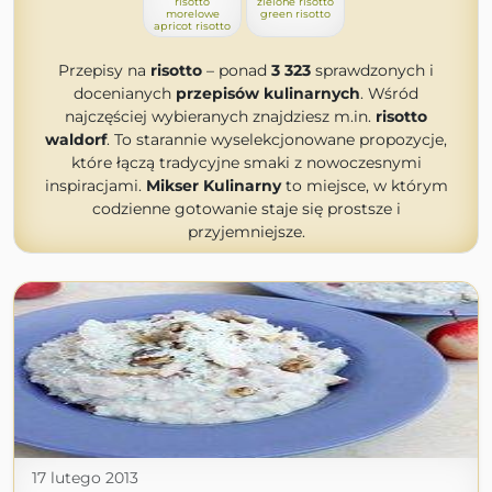
risotto
zielone risotto
morelowe
green risotto
apricot risotto
Przepisy na
risotto
– ponad
3 323
sprawdzonych i
docenianych
przepisów kulinarnych
. Wśród
najczęściej wybieranych znajdziesz m.in.
risotto
waldorf
. To starannie wyselekcjonowane propozycje,
które łączą tradycyjne smaki z nowoczesnymi
inspiracjami.
Mikser Kulinarny
to miejsce, w którym
codzienne gotowanie staje się prostsze i
przyjemniejsze.
17 lutego 2013