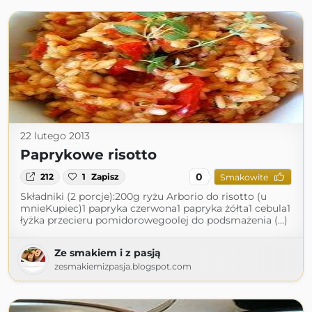
22 lutego 2013
Paprykowe risotto
0
212
1
Zapisz
Smakowite
Składniki (2 porcje):200g ryżu Arborio do risotto (u
mnieKupiec)1 papryka czerwona1 papryka żółta1 cebula1
łyżka przecieru pomidorowegoolej do podsmażenia (...)
Ze smakiem i z pasją
zesmakiemizpasja.blogspot.com