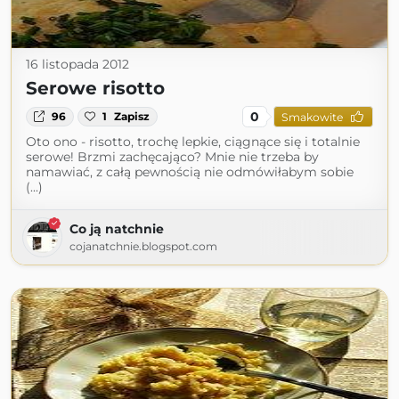
16 listopada 2012
Serowe risotto
0
96
1
Zapisz
Smakowite
Oto ono - risotto, trochę lepkie, ciągnące się i totalnie
serowe! Brzmi zachęcająco? Mnie nie trzeba by
namawiać, z całą pewnością nie odmówiłabym sobie
(...)
Co ją natchnie
cojanatchnie.blogspot.com