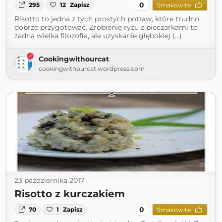
0
295
12
Zapisz
Smakowite
Risotto to jedna z tych prostych potraw, które trudno
dobrze przygotować. Zrobienie ryżu z pieczarkami to
żadna wielka filozofia, ale uzyskanie głębokiej (...)
Cookingwithourcat
cookingwithourcat.wordpress.com
23 października 2017
Risotto z kurczakiem
0
70
1
Zapisz
Smakowite