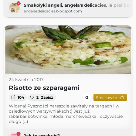
Smakołyki angeli, angela's delicacies, le prelibate
angelasdelicacies.blogspot.com
24 kwietnia 2017
Risotto ze szparagami
0
104
2
Zapisz
Smakowite
Wiosna! Pyszności nareszcie zawitały na targach i w
osiedlowych warzywniakach :) Jest już
rabarbar,botwinka, młoda marcheweczka i oczywiście,
długo (...)
Jak to smakuje?