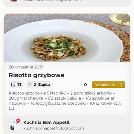
20 września 2017
Risotto grzybowe
0
73
2
Zapisz
Smakowite
Risotto grzybowe Składniki – 2 porcje:Ryż arborio –
200gMarchewka – 1/3 sztukiCebula – 1/3 sztukiSeler
naciowy – ½ łodygiSuszone borowiki - 10-12 kawałków
(...)
Kuchnia Bon Appetit
kuchniabonappetit.blogspot.com