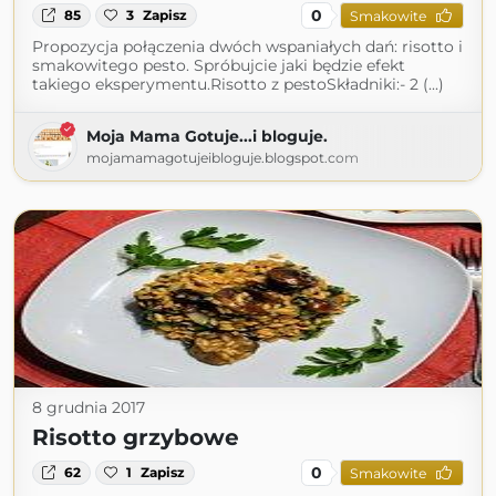
0
85
3
Zapisz
Smakowite
Propozycja połączenia dwóch wspaniałych dań: risotto i
smakowitego pesto. Spróbujcie jaki będzie efekt
takiego eksperymentu.Risotto z pestoSkładniki:- 2 (...)
Moja Mama Gotuje...i bloguje.
mojamamagotujeibloguje.blogspot.com
8 grudnia 2017
Risotto grzybowe
0
62
1
Zapisz
Smakowite