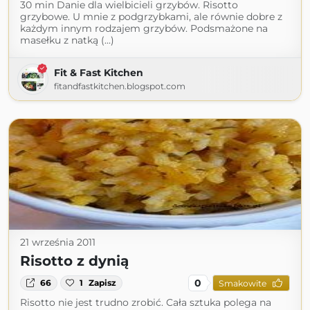
30 min Danie dla wielbicieli grzybów. Risotto
grzybowe. U mnie z podgrzybkami, ale równie dobre z
każdym innym rodzajem grzybów. Podsmażone na
masełku z natką (...)
Fit & Fast Kitchen
fitandfastkitchen.blogspot.com
21 września 2011
Risotto z dynią
0
66
1
Zapisz
Smakowite
Risotto nie jest trudno zrobić. Cała sztuka polega na