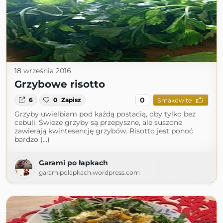
18 września 2016
Grzybowe risotto
0
6
0
Zapisz
Smakowite
Grzyby uwielbiam pod każdą postacią, oby tylko bez
cebuli. Świeże grzyby są przepyszne, ale suszone
zawierają kwintesencję grzybów. Risotto jest ponoć
bardzo (...)
Garami po łapkach
garamipolapkach.wordpress.com