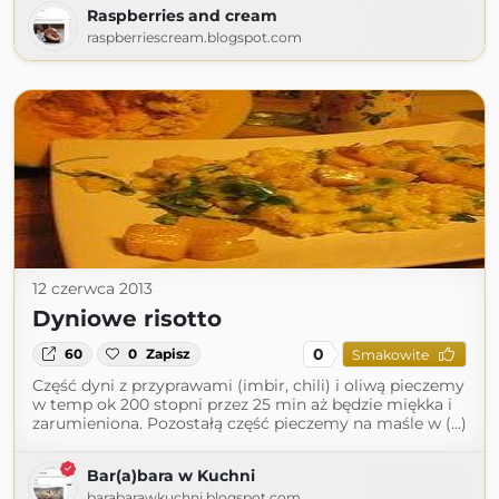
Raspberries and cream
raspberriescream.blogspot.com
12 czerwca 2013
Dyniowe risotto
0
60
0
Zapisz
Smakowite
Część dyni z przyprawami (imbir, chili) i oliwą pieczemy
w temp ok 200 stopni przez 25 min aż będzie miękka i
zarumieniona. Pozostałą część pieczemy na maśle w (...)
Bar(a)bara w Kuchni
barabarawkuchni.blogspot.com