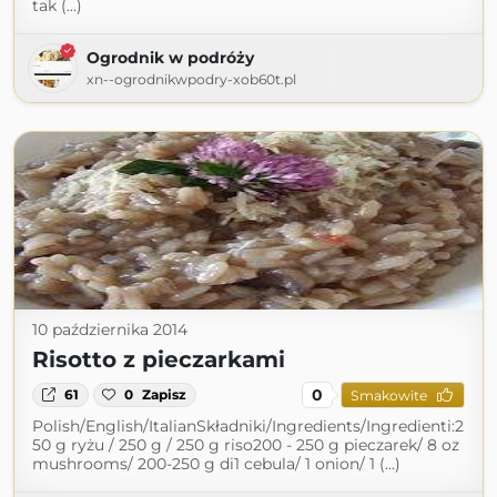
tak (...)
Ogrodnik w podróży
xn--ogrodnikwpodry-xob60t.pl
10 października 2014
Risotto z pieczarkami
0
61
0
Zapisz
Smakowite
Polish/English/ItalianSkładniki/Ingredients/Ingredienti:2
50 g ryżu / 250 g / 250 g riso200 - 250 g pieczarek/ 8 oz
mushrooms/ 200-250 g di1 cebula/ 1 onion/ 1 (...)