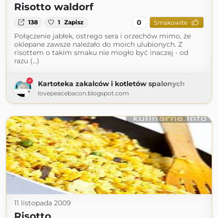
Risotto waldorf
0
138
1
Zapisz
Smakowite
Połączenie jabłek, ostrego sera i orzechów mimo, że
oklepane zawsze należało do moich ulubionych. Z
risottem o takim smaku nie mogło być inaczej - od
razu (...)
Kartoteka zakalców i kotletów spalonych
lovepeacebacon.blogspot.com
11 listopada 2009
Risotto