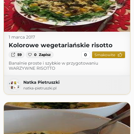
1 marca 2017
Kolorowe wegetariańskie risotto
0
59
0
Zapisz
Smakowite
Banalnie proste i szybkie w przygotowaniu
WARZYWNE RISOTTO
Natka Pietruszki
natka-pietruszki.pl