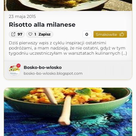
23 maja 2015
Risotto alla milanese
0
97
1
Zapisz
Smakowite
Dziś pierwszy wpis z cyklu inspiracji ostatnimi
podróżami, a mam nadzieję, że nie ostatni, gdyż w tym
tygodniu uczestniczyłam w warsztatach kulinarnych (...)
Bosko-bo-wlosko
bosko-bo-wlosko.blogspot.com