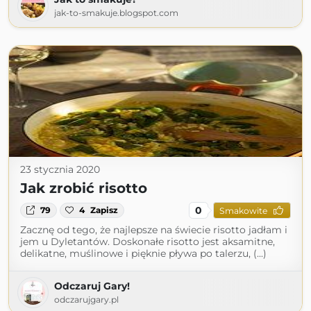
jak-to-smakuje.blogspot.com
23 stycznia 2020
Jak zrobić risotto
0
79
4
Zapisz
Smakowite
Zacznę od tego, że najlepsze na świecie risotto jadłam i
jem u Dyletantów. Doskonałe risotto jest aksamitne,
delikatne, muślinowe i pięknie pływa po talerzu, (...)
Odczaruj Gary!
odczarujgary.pl