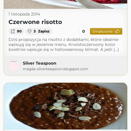
1 listopada 2014
Czerwone risotto
0
90
3
Zapisz
Smakowite
Dziś propozycja na risotto z dodatkami, które idealnie
wpisują się w jesienne menu. Krwistoczerwony kolor
świetnie wpisuje się w halloweenowy klimat. A jeśli (...)
Silver Teaspoon
magda-silverteaspoon.blogspot.com