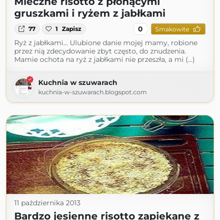
Mleczne risotto z płonącymi
gruszkami i ryżem z jabłkami
0
77
1
Zapisz
Smakowite
Ryż z jabłkami... Ulubione danie mojej mamy, robione
przez nią zdecydowanie zbyt często, do znudzenia.
Mamie ochota na ryż z jabłkami nie przeszła, a mi (...)
Kuchnia w szuwarach
kuchnia-w-szuwarach.blogspot.com
11 października 2013
Bardzo jesienne risotto zapiekane z