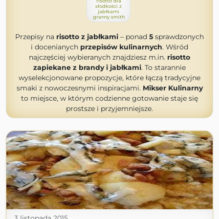
risotto dla
słodkości z
jabłkami
granny smith
Przepisy na
risotto z jabłkami
– ponad
5
sprawdzonych
i docenianych
przepisów kulinarnych
. Wśród
najczęściej wybieranych znajdziesz m.in.
risotto
zapiekane z brandy i jabłkami
. To starannie
wyselekcjonowane propozycje, które łączą tradycyjne
smaki z nowoczesnymi inspiracjami.
Mikser Kulinarny
to miejsce, w którym codzienne gotowanie staje się
prostsze i przyjemniejsze.
3 listopada 2015