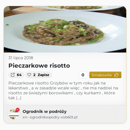
31 lipca 2018
Pieczarkowe risotto
0
64
2
Zapisz
Smakowite
Pieczarkowe risotto Grzybów w tym roku jak na
lekarstwo , a w zasadzie wcale więc , nie ma nadziei na
risotto ze świeżymi borowikami , czy kurkami , które
tak (...)
Ogrodnik w podróży
xn--ogrodnikwpodry-xob60t.pl