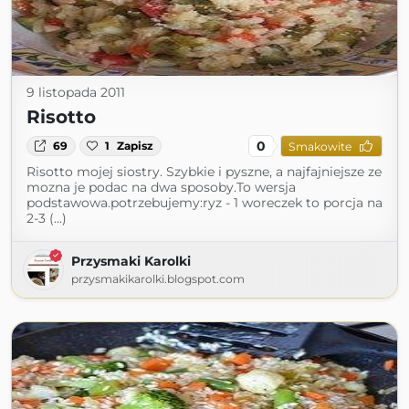
9 listopada 2011
Risotto
0
69
1
Zapisz
Smakowite
Risotto mojej siostry. Szybkie i pyszne, a najfajniejsze ze
mozna je podac na dwa sposoby.To wersja
podstawowa.potrzebujemy:ryz - 1 woreczek to porcja na
2-3 (...)
Przysmaki Karolki
przysmakikarolki.blogspot.com