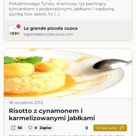
Południowego Tyrolu. Kremowy ryż pachnący
tymiankiem z podsmażonymi jabłkami i wędzoną
szynką tzw. speck, to (...)
La grande piccola cuoca
lagrandepiccolacuoca.com
18 września 2012
Risotto z cynamonem i
karmelizowanymi jabłkami
0
56
0
Zapisz
Smakowite