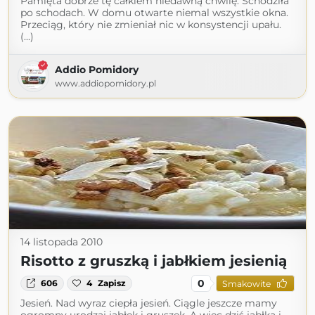
Pamięta dobrze tę całkiem niedawną chwilę. Schodziła
po schodach. W domu otwarte niemal wszystkie okna.
Przeciąg, który nie zmieniał nic w konsystencji upału.
(...)
Addio Pomidory
www.addiopomidory.pl
14 listopada 2010
Risotto z gruszką i jabłkiem jesienią
0
606
4
Zapisz
Smakowite
Jesień. Nad wyraz ciepła jesień. Ciągle jeszcze mamy