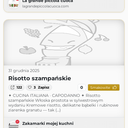
La grande piccola cuoca
lagrandepiccolacuoca.com
31 grudnia 2025
Risotto szampańskie
0
122
3
Zapisz
Smakowite
✦ CUCINA ITALIANA · CAPODANNO ✦ Risotto
szampańskie Włoska prostota w sylwestrowym
wydaniu Kremowe risotto, delikatne bąbelki i rubinowe
ziarenka granatu — tak (...)
Zakamarki mojej kuchni