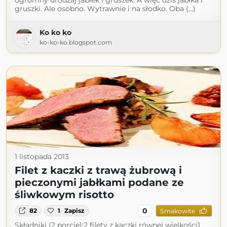
ogromny urodzaj jabłek i gruszek. A więc dziś jabłka i
gruszki. Ale osobno. Wytrawnie i na słodko. Oba (...)
Ko ko ko
ko-ko-ko.blogspot.com
1 listopada 2013
Filet z kaczki z trawą żubrową i
pieczonymi jabłkami podane ze
śliwkowym risotto
0
82
1
Zapisz
Smakowite
Składniki (2 porcje):2 filety z kaczki równej wielkości1