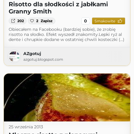
Risotto dla słodkości z jabłkami
Granny Smith
0
202
2
Zapisz
Smakowite
Obiecałem na Facebooku (bardziej sobie), że zrobię
risotto na słodko. Efekt wyszedł znakomity.Lepki ryż al
dente i chrupkie dodane w ostatniej chwili kosteczki (...)
AZgotuj
azgotuj.blogspot.com
25 września 2013