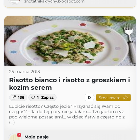
znotatnikakrychy.blogspot.com
25 marca 2013
Risotto bianco i risotto z groszkiem i
kozim serem
0
136
1
Zapisz
Smakowite
Lubicie risotto? Często jecie? Przyznać się Wam do
czegoś? - Ja do tej pory nie jadałam.... Tzn jadłam ryż
pod wieloma postaciami... w dzieciństwie często np z
(...)
Moje pasje