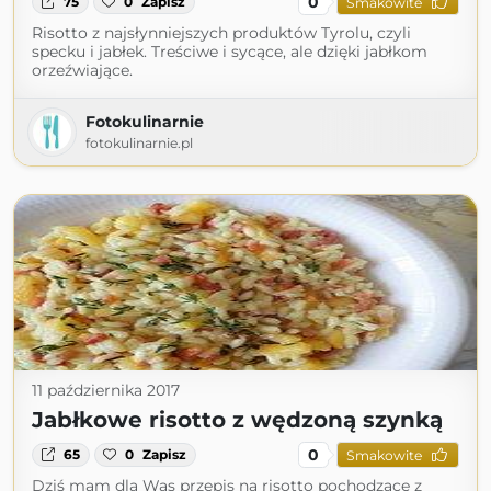
0
75
0
Zapisz
Smakowite
Risotto z najsłynniejszych produktów Tyrolu, czyli
specku i jabłek. Treściwe i sycące, ale dzięki jabłkom
orzeźwiające.
Fotokulinarnie
fotokulinarnie.pl
11 października 2017
Jabłkowe risotto z wędzoną szynką
0
65
0
Zapisz
Smakowite
Dziś mam dla Was przepis na risotto pochodzące z