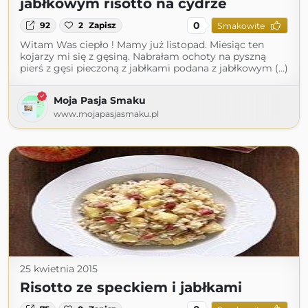
jabłkowym risotto na cydrze
0
92
2
Zapisz
Smakowite
Witam Was ciepło ! Mamy już listopad. Miesiąc ten
kojarzy mi się z gęsiną. Nabrałam ochoty na pyszną
pierś z gęsi pieczoną z jabłkami podana z jabłkowym (...)
Moja Pasja Smaku
www.mojapasjasmaku.pl
25 kwietnia 2015
Risotto ze speckiem i jabłkami