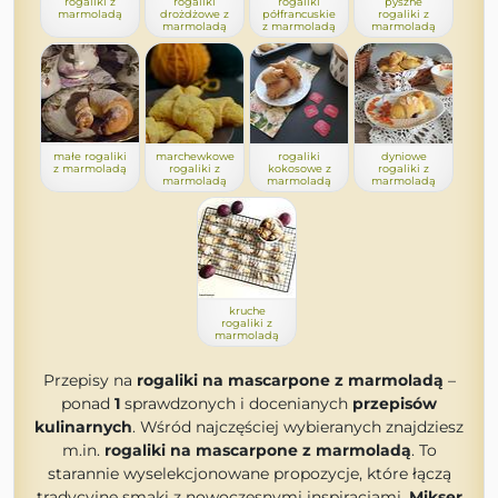
rogaliki z
rogaliki
rogaliki
pyszne
marmoladą
drożdżowe z
półfrancuskie
rogaliki z
marmoladą
z marmoladą
marmoladą
małe rogaliki
marchewkowe
rogaliki
dyniowe
z marmoladą
rogaliki z
kokosowe z
rogaliki z
marmoladą
marmoladą
marmoladą
kruche
rogaliki z
marmoladą
Przepisy na
rogaliki na mascarpone z marmoladą
–
ponad
1
sprawdzonych i docenianych
przepisów
kulinarnych
. Wśród najczęściej wybieranych znajdziesz
m.in.
rogaliki na mascarpone z marmoladą
. To
starannie wyselekcjonowane propozycje, które łączą
tradycyjne smaki z nowoczesnymi inspiracjami.
Mikser