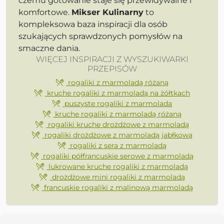
czemu gotowanie staje się przewidywalne i
komfortowe.
Mikser Kulinarny
to
kompleksowa baza inspiracji dla osób
szukających sprawdzonych pomysłów na
smaczne dania.
WIĘCEJ INSPIRACJI Z WYSZUKIWARKI
PRZEPISÓW
rogaliki z marmoladą różaną
kruche rogaliki z marmoladą na żółtkach
puszyste rogaliki z marmolada
kruche rogaliki z marmoladą różaną
rogaliki kruche drożdżowe z marmoladą
rogaliki drożdżowe z marmoladą jabłkową
rogaliki z sera z marmoladą
rogaliki półfrancuskie serowe z marmoladą
lukrowane kruche rogaliki z marmoladą
drożdżowe mini rogaliki z marmoladą
francuskie rogaliki z malinową marmoladą