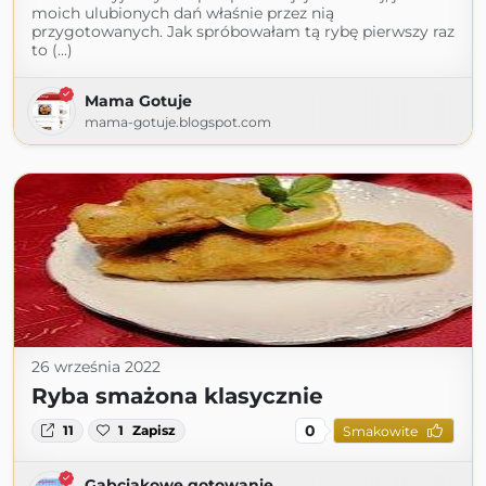
moich ulubionych dań właśnie przez nią
przygotowanych. Jak spróbowałam tą rybę pierwszy raz
to (...)
Mama Gotuje
mama-gotuje.blogspot.com
26 września 2022
Ryba smażona klasycznie
0
11
1
Zapisz
Smakowite
Gabciakowe gotowanie