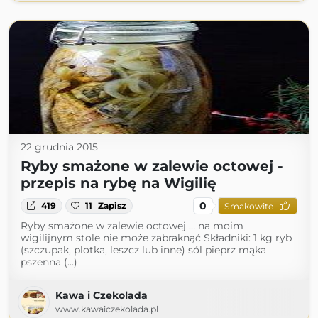
22 grudnia 2015
Ryby smażone w zalewie octowej -
przepis na rybę na Wigilię
0
419
11
Zapisz
Smakowite
Ryby smażone w zalewie octowej … na moim
wigilijnym stole nie może zabraknąć Składniki: 1 kg ryb
(szczupak, plotka, leszcz lub inne) sól pieprz mąka
pszenna (...)
Kawa i Czekolada
www.kawaiczekolada.pl