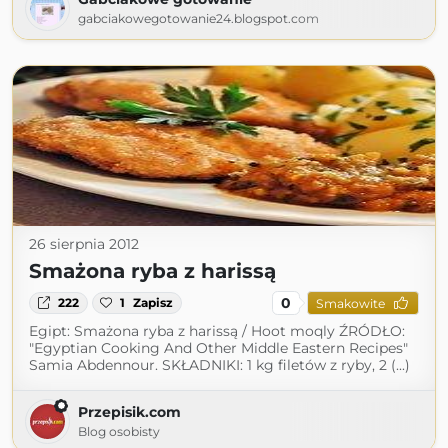
gabciakowegotowanie24.blogspot.com
26 sierpnia 2012
Smażona ryba z harissą
0
222
1
Zapisz
Smakowite
Egipt: Smażona ryba z harissą / Hoot moqly ŹRÓDŁO:
"Egyptian Cooking And Other Middle Eastern Recipes"
Samia Abdennour. SKŁADNIKI: 1 kg filetów z ryby, 2 (...)
Przepisik.com
Blog osobisty