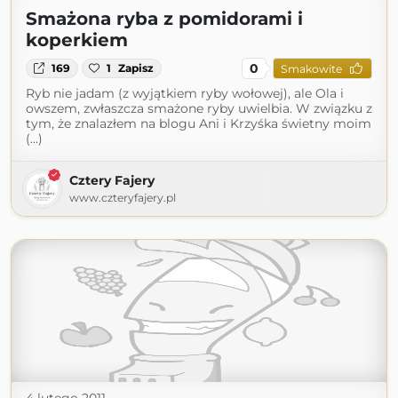
Smażona ryba z pomidorami i
koperkiem
0
169
1
Zapisz
Smakowite
Ryb nie jadam (z wyjątkiem ryby wołowej), ale Ola i
owszem, zwłaszcza smażone ryby uwielbia. W związku z
tym, że znalazłem na blogu Ani i Krzyśka świetny moim
(...)
Cztery Fajery
www.czteryfajery.pl