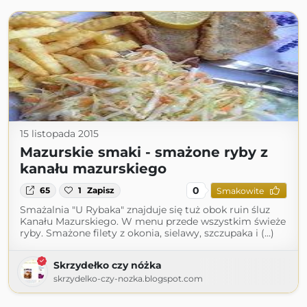
15 listopada 2015
Mazurskie smaki - smażone ryby z
kanału mazurskiego
0
65
1
Zapisz
Smakowite
Smażalnia "U Rybaka" znajduje się tuż obok ruin śluz
Kanału Mazurskiego. W menu przede wszystkim świeże
ryby. Smażone filety z okonia, sielawy, szczupaka i (...)
Skrzydełko czy nóżka
skrzydelko-czy-nozka.blogspot.com