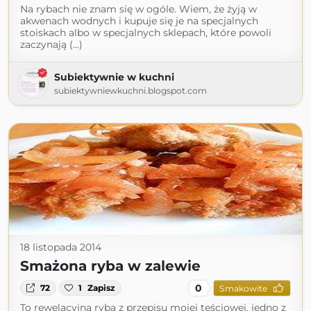
Na rybach nie znam się w ogóle. Wiem, że żyją w
akwenach wodnych i kupuje się je na specjalnych
stoiskach albo w specjalnych sklepach, które powoli
zaczynają (...)
Subiektywnie w kuchni
subiektywniewkuchni.blogspot.com
18 listopada 2014
Smażona ryba w zalewie
0
72
1
Zapisz
Smakowite
To rewelacyjna ryba z przepisu mojej teściowej, jedno z