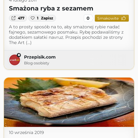
4 lutego 2011
Smażona ryba z sezamem
0
477
1
Zapisz
Smakowite
A to prosty sposób na to, aby smażonej rybie nadać
fajnego, sezamowego posmaku. Rybę podawaliśmy z
dodatkiem sałatki navruz. Przepis pochodzi ze strony
The Art (...)
Przepisik.com
Blog osobisty
10 września 2019