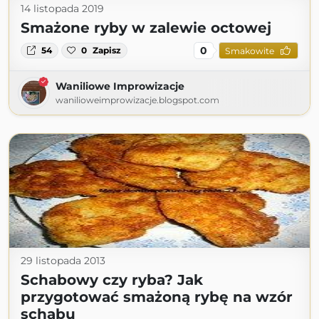
14 listopada 2019
Smażone ryby w zalewie octowej
0
54
0
Zapisz
Smakowite
Waniliowe Improwizacje
wanilioweimprowizacje.blogspot.com
29 listopada 2013
Schabowy czy ryba? Jak
przygotować smażoną rybę na wzór
schabu