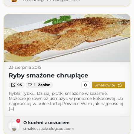
23 sierpnia 2015
Ryby smażone chrupiące
0
95
1
Zapisz
Smakowite
Rybki, rybki... Dzisiaj płotki smażone w sezamie.
Możecie je również usmażyć w panierce kokosowej lub
najprościej w bułce tartej.Powiem Wam jak najprościej
(...)
O kuchni z uczuciem
smakiuczucie.blogspot.com