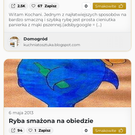
0
2.5K
67
Zapisz
Smakowite
Witam Kochani. Jednym z najłatwiejszych sposobów na
bardzo smaczną i szybką rybę jest prosta cieniutka
panierka z mąki pszennej.(adsbygoogle = (...)
Domogród
kuchniatosztuka.blogspot.com
6 maja 2013
Ryba smażona na obiedzie
0
94
1
Zapisz
Smakowite