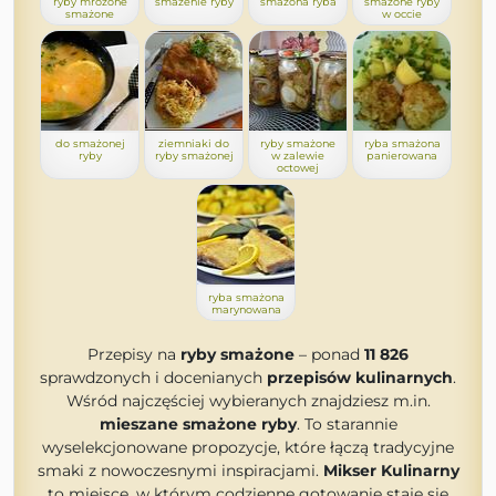
ryby mrożone
smażenie ryby
smażona ryba
smażone ryby
smażone
w occie
do smażonej
ziemniaki do
ryby smażone
ryba smażona
ryby
ryby smażonej
w zalewie
panierowana
octowej
ryba smażona
marynowana
Przepisy na
ryby smażone
– ponad
11 826
sprawdzonych i docenianych
przepisów kulinarnych
.
Wśród najczęściej wybieranych znajdziesz m.in.
mieszane smażone ryby
. To starannie
wyselekcjonowane propozycje, które łączą tradycyjne
smaki z nowoczesnymi inspiracjami.
Mikser Kulinarny
to miejsce, w którym codzienne gotowanie staje się