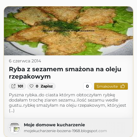
6 czerwca 2014
Ryba z sezamem smażona na oleju
rzepakowym
0
101
0
Zapisz
Smakowite
Pyszna rybka..do ciasta którym obtoczyłam rybkę
dodałam trochę ziaren sezamu..ilość sezamu wedle
gustu..rybkę smażyłam na oleju rzepakowym, któryjest
(...)
Moje domowe kucharzenie
mojekucharzenie-bozena-1968.blogspot.com