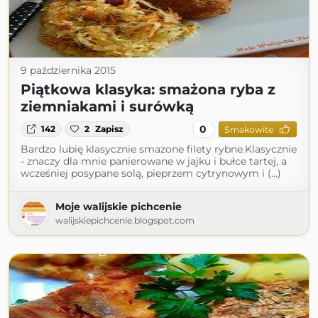
9 października 2015
Piątkowa klasyka: smażona ryba z
ziemniakami i surówką
0
142
2
Zapisz
Smakowite
Bardzo lubię klasycznie smażone filety rybne.Klasycznie
- znaczy dla mnie panierowane w jajku i bułce tartej, a
wcześniej posypane solą, pieprzem cytrynowym i (...)
Moje walijskie pichcenie
walijskiepichcenie.blogspot.com