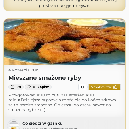
prostsze i przyjemniejsze.
4 września 2015
Mieszane smażone ryby
0
78
0
Zapisz
Smakowite
Przygotowanie: 10 minutCzas smażenia: 10
minutDzisiejsza prpozycja może nie do końca zdrowa
za to bardzo smaczna. Od czasu do czasu nawet na
smażona rybkę (...)
Co siedzi w garnku
cosiedziwgarnku.blogspot.com