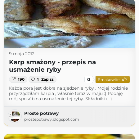
9 maja 2012
Karp smażony - przepis na
usmażenie ryby
0
190
1
Zapisz
Smakowite
Każda pora jest dobra na zjedzenie ryby . Mojej rodzinie
przyrządziłam karpia , własnie teraz w maju :) Podaję
mój sposób na usmażenie tej ryby. Składniki (...)
Proste potrawy
prostepotrawy.blogspot.com