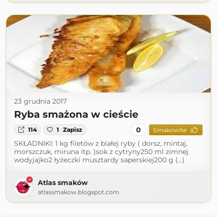
23 grudnia 2017
Ryba smażona w cieście
0
114
1
Zapisz
Smakowite
SKŁADNIKI: 1 kg filetów z białej ryby ( dorsz, mintaj,
morszczuk, miruna itp. )sok z cytryny250 ml zimnej
wodyjajko2 łyżeczki musztardy saperskiej200 g (...)
Atlas smaków
atlassmakow.blogspot.com