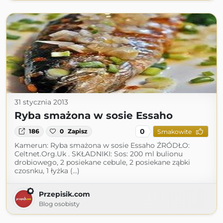
31 stycznia 2013
Ryba smażona w sosie Essaho
0
186
0
Zapisz
Smakowite
Kamerun: Ryba smażona w sosie Essaho ŹRÓDŁO:
Celtnet.Org.Uk . SKŁADNIKI: Sos: 200 ml bulionu
drobiowego, 2 posiekane cebule, 2 posiekane ząbki
czosnku, 1 łyżka (...)
Przepisik.com
Blog osobisty