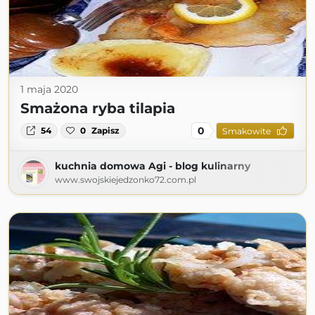
1 maja 2020
Smażona ryba tilapia
0
54
0
Zapisz
Smakowite
kuchnia domowa Agi - blog kulinarny
www.swojskiejedzonko72.com.pl