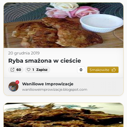
20 grudnia 2019
Ryba smażona w cieście
0
60
1
Zapisz
Smakowite
Waniliowe Improwizacje
wanilioweimprowizacje.blogspot.com