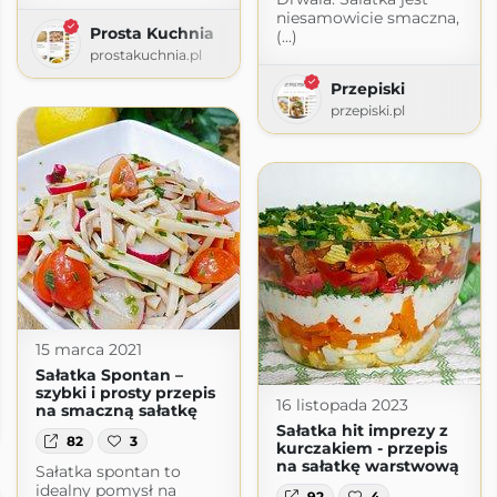
niesamowicie smaczna,
Prosta Kuchnia
(...)
prostakuchnia.pl
Przepiski
przepiski.pl
15 marca 2021
Sałatka Spontan –
szybki i prosty przepis
16 listopada 2023
na smaczną sałatkę
Sałatka hit imprezy z
82
3
kurczakiem - przepis
na sałatkę warstwową
Sałatka spontan to
idealny pomysł na
92
4