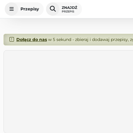
ZNAJDŹ
Przepisy
PRZEPIS
Dołącz do nas
w 5 sekund - zbieraj i dodawaj przepisy, 