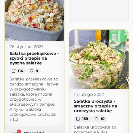
ok
k.pl
26 stycznia 2023
Sałatka przekąskowa -
szybki przepis na
pyszną sałatkę
114
8
Sałatka przekąskowa to
bardzo smaczna i łatwa
w przygotowaniu
sałatka, którą można
14 lutego 2022
przygotować w
Sałatka uroczysta -
ekspresowym tempie.
smaczny przepis na
Artykuł Sałatka
uroczystą sałatkę
przekąskowa pochodzi
159
10
z (...)
Sałatka uroczysta to
połączenie kilku