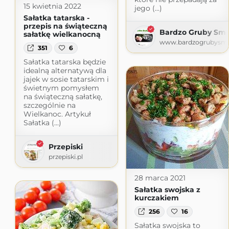
15 kwietnia 2022
jego (...)
Sałatka tatarska -
przepis na świąteczną
Bardzo Gruby Sm
sałatkę wielkanocną
www.bardzogrubysmo
351
6
Sałatka tatarska będzie
idealną alternatywą dla
jajek w sosie tatarskim i
świetnym pomysłem
na świąteczną sałatkę,
szczególnie na
Wielkanoc. Artykuł
Sałatka (...)
Przepiski
przepiski.pl
28 marca 2021
Sałatka swojska z
kurczakiem
256
16
Sałatka swojska to