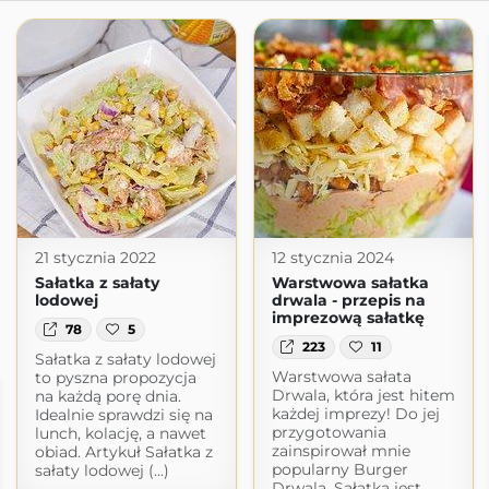
21 stycznia 2022
12 stycznia 2024
Sałatka z sałaty
Warstwowa sałatka
lodowej
drwala - przepis na
imprezową sałatkę
78
5
223
11
Sałatka z sałaty lodowej
Warstwowa sałata
to pyszna propozycja
Drwala, która jest hitem
na każdą porę dnia.
każdej imprezy! Do jej
Idealnie sprawdzi się na
przygotowania
lunch, kolację, a nawet
zainspirował mnie
obiad. Artykuł Sałatka z
popularny Burger
sałaty lodowej (...)
Drwala. Sałatka jest