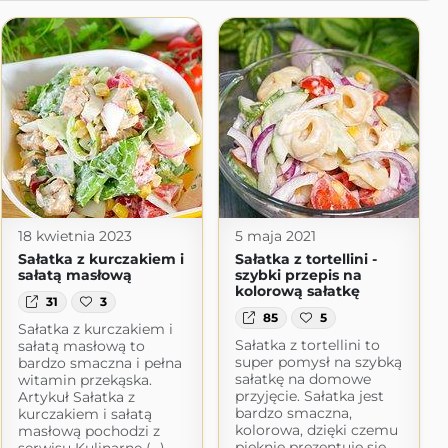
18 kwietnia 2023
5 maja 2021
Sałatka z kurczakiem i
Sałatka z tortellini -
sałatą masłową
szybki przepis na
kolorową sałatkę
31
3
85
5
Sałatka z kurczakiem i
Sałatka z tortellini to
sałatą masłową to
super pomysł na szybką
bardzo smaczna i pełna
sałatkę na domowe
witamin przekąska.
przyjęcie. Sałatka jest
Artykuł Sałatka z
bardzo smaczna,
kurczakiem i sałatą
kolorowa, dzięki czemu
masłową pochodzi z
pięknie prezentuje się