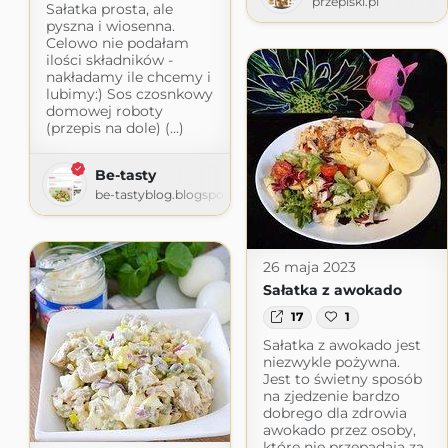
przepiski.pl
Sałatka prosta, ale
pyszna i wiosenna.
Celowo nie podałam
ilości składników -
nakładamy ile chcemy i
lubimy:) Sos czosnkowy
domowej roboty
(przepis na dole) (...)
Be-tasty
be-tastyblog.blogspot.com
26 maja 2023
Sałatka z awokado
17
1
Sałatka z awokado jest
niezwykle pożywna.
Jest to świetny sposób
na zjedzenie bardzo
dobrego dla zdrowia
awokado przez osoby,
które nie przepadają za