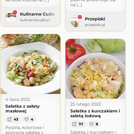
serwisu Kulinarne (...)
na (...)
Kulinarne Cuda
Przepiski
kulinarnecuda.pl
przepiski.pl
4 lipca 2022
25 lutego 2022
Sałatka z sałaty
masłowej
Sałatka z kurczakiem i
sałatą lodową
43
4
111
8
Pyszna, kolorowa i
Sałatka z kurczakiem i
pożywna sałatka z