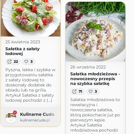
25 kwietnia 2023
Sałatka z sałaty
lodowej
22
3
26 września 2022
Pyszna, lekka i szybka w
Sałatka młodzieżowa -
przygotowaniu sałatka
nowoczesny przepis
z sałaty lodowej to
na szybka sałatkę
doskonały dodatek do
obiadu lub na grilla.
71
3
Artykuł Sałatka z sałaty
Sałatka młodzieżowa to
lodowej pochodzi z (...)
rewelacyjna i
nowoczesna sałatka,
Kulinarne Cuda
którą pokochacie już po
pierwszym kęsie.
kulinarnecuda.pl
Artykuł Sałatka
młodzieżowa pochodzi