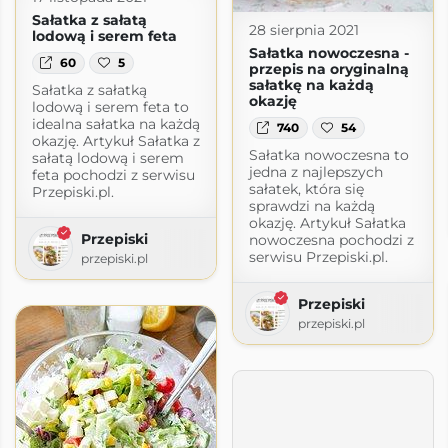
Sałatka z sałatą
28 sierpnia 2021
lodową i serem feta
Sałatka nowoczesna -
60
5
przepis na oryginalną
sałatkę na każdą
Sałatka z sałatką
okazję
lodową i serem feta to
idealna sałatka na każdą
740
54
okazję. Artykuł Sałatka z
Sałatka nowoczesna to
sałatą lodową i serem
jedna z najlepszych
feta pochodzi z serwisu
sałatek, która się
Przepiski.pl.
sprawdzi na każdą
okazję. Artykuł Sałatka
Przepiski
nowoczesna pochodzi z
serwisu Przepiski.pl.
przepiski.pl
Przepiski
przepiski.pl