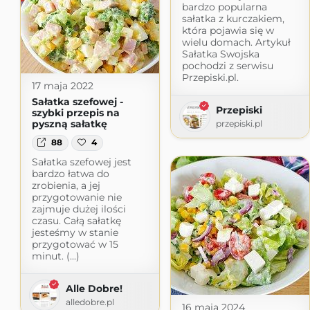
bardzo popularna
sałatka z kurczakiem,
która pojawia się w
wielu domach. Artykuł
Sałatka Swojska
pochodzi z serwisu
Przepiski.pl.
17 maja 2022
Sałatka szefowej -
Przepiski
szybki przepis na
pyszną sałatkę
przepiski.pl
88
4
Sałatka szefowej jest
bardzo łatwa do
zrobienia, a jej
przygotowanie nie
zajmuje dużej ilości
czasu. Całą sałatkę
jesteśmy w stanie
przygotować w 15
minut. (...)
Alle Dobre!
alledobre.pl
16 maja 2024