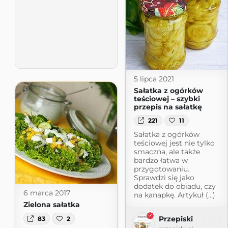
5 lipca 2021
Sałatka z ogórków
teściowej – szybki
przepis na sałatkę
221
11
Sałatka z ogórków
teściowej jest nie tylko
smaczna, ale także
bardzo łatwa w
przygotowaniu.
Sprawdzi się jako
dodatek do obiadu, czy
6 marca 2017
na kanapkę. Artykuł (...)
Zielona sałatka
Przepiski
83
2