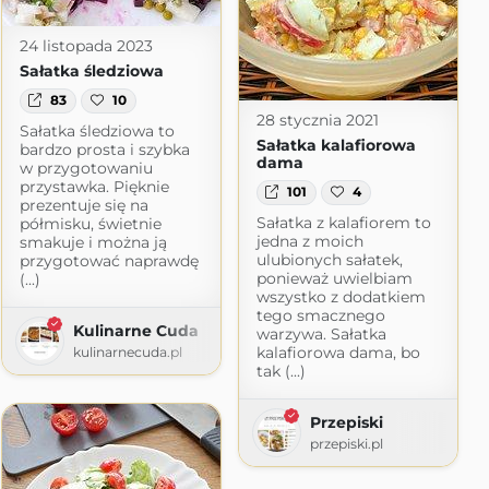
24 listopada 2023
Sałatka śledziowa
83
10
28 stycznia 2021
Sałatka śledziowa to
Sałatka kalafiorowa
bardzo prosta i szybka
dama
w przygotowaniu
przystawka. Pięknie
101
4
prezentuje się na
Sałatka z kalafiorem to
półmisku, świetnie
jedna z moich
smakuje i można ją
ulubionych sałatek,
przygotować naprawdę
ponieważ uwielbiam
(...)
wszystko z dodatkiem
tego smacznego
Kulinarne Cuda
warzywa. Sałatka
kalafiorowa dama, bo
kulinarnecuda.pl
tak (...)
Przepiski
przepiski.pl