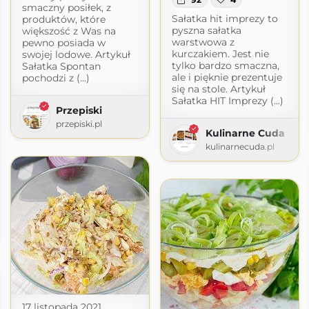
smaczny posiłek, z
Sałatka hit imprezy to
produktów, które
pyszna sałatka
większość z Was na
warstwowa z
pewno posiada w
kurczakiem. Jest nie
swojej lodowe. Artykuł
tylko bardzo smaczna,
Sałatka Spontan
ale i pięknie prezentuje
pochodzi z (...)
się na stole. Artykuł
Sałatka HIT Imprezy (...)
Przepiski
przepiski.pl
Kulinarne Cuda
kulinarnecuda.pl
com
17 listopada 2021