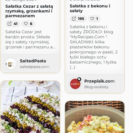
Sałatka z bekonu i
Sałatka Cezar z sałatą
sałaty
rzymską, grzankami i
parmezanem
195
1
41
6
Sałatka z bekonu i
Sałatka Cezar jest
sałaty ŹRÓDŁO: blog
bardzo prosta. Składa
"MyRecipes.Com ".
się z sałaty rzymskiej,
SKŁADNIKI: kilka
grzanek i parmezanu a...
plasterków bekonu
pokrojonego w paski, 2
łyżki białego octu
SaltedPasta
balsamicznego, 1 łyżka
saltedpasta.com
(...)
Przepisik.com
Blog osobisty