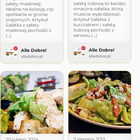
sałatą lodową to bardzo
sałaty masłowej.
smaczna sałatka, którą
Idealna na kolację, czy
musicie wypróbować.
spotkanie w gronie
Artykuł Sałatka z
znajomych. Artykuł
kurczakiem i sałatą
Sałatka z sałaty
lodową pochodzi z
masłowej pochodzi z
serwisu (...)
(...)
Alle Dobre!
Alle Dobre!
alledobre.pl
alledobre.pl
3 sierpnia 2012
20 lutego 2024