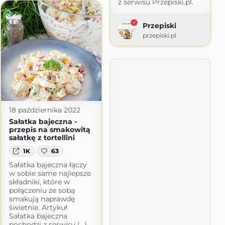
z serwisu Przepiski.pl.
Przepiski
przepiski.pl
18 października 2022
Sałatka bajeczna -
przepis na smakowitą
sałatkę z tortellini
1K
63
Sałatka bajeczna łączy
w sobie same najlepsze
składniki, które w
połączeniu ze sobą
smakują naprawdę
świetnie. Artykuł
Sałatka bajeczna
pochodzi z serwisu (...)