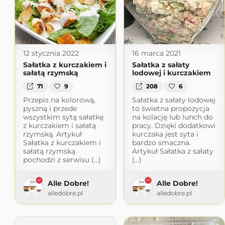
12 stycznia 2022
16 marca 2021
Sałatka z kurczakiem i
Sałatka z sałaty
sałatą rzymską
lodowej i kurczakiem
71
9
208
6
Przepis na kolorową,
Sałatka z sałaty lodowej
pyszną i przede
to świetna propozycja
wszystkim sytą sałatkę
na kolację lub lunch do
z kurczakiem i sałatą
pracy. Dzięki dodatkowi
rzymską. Artykuł
kurczaka jest syta i
Sałatka z kurczakiem i
bardzo smaczna.
sałatą rzymską
Artykuł Sałatka z sałaty
pochodzi z serwisu (...)
(...)
Alle Dobre!
Alle Dobre!
alledobre.pl
alledobre.pl