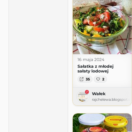
16 maja 2024
Sałatka z młodej
sałaty lodowej
35
2
Wałek
rajchelewa.blogspot.