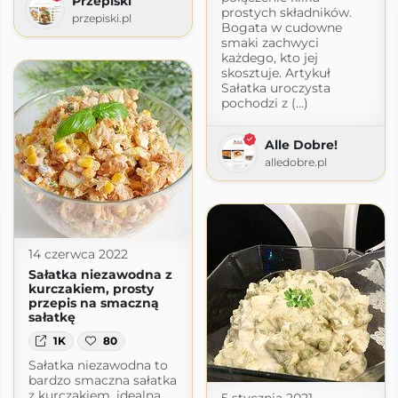
Przepiski
prostych składników.
przepiski.pl
Bogata w cudowne
smaki zachwyci
każdego, kto jej
skosztuje. Artykuł
Sałatka uroczysta
pochodzi z (...)
Alle Dobre!
alledobre.pl
14 czerwca 2022
Sałatka niezawodna z
kurczakiem, prosty
przepis na smaczną
sałatkę
1K
80
Sałatka niezawodna to
bardzo smaczna sałatka
z kurczakiem, idealna
5 stycznia 2021