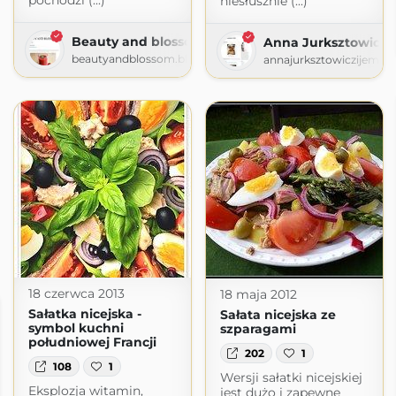
pochodzi (...)
niesłusznie (...)
Beauty and blossom
Anna Jurksztowicz I
beautyandblossom.blogspot.com
annajurksztowiczijem.b
18 czerwca 2013
18 maja 2012
Sałatka nicejska -
Sałata nicejska ze
symbol kuchni
szparagami
południowej Francji
202
1
108
1
Wersji sałatki nicejskiej
Eksplozja witamin,
jest dużo i zapewne