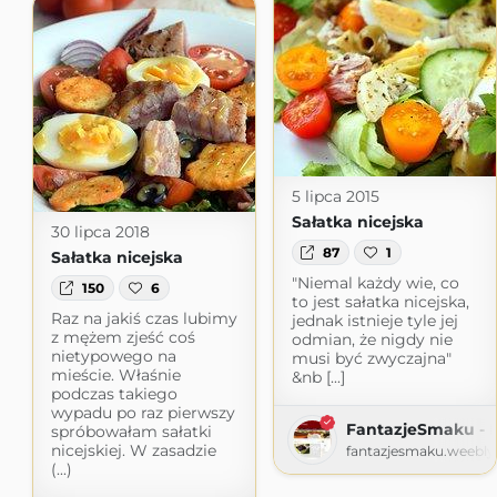
5 lipca 2015
Sałatka nicejska
30 lipca 2018
87
1
Sałatka nicejska
"Niemal każdy wie, co
150
6
to jest sałatka nicejska,
Raz na jakiś czas lubimy
jednak istnieje tyle jej
z mężem zjeść coś
odmian, że nigdy nie
nietypowego na
musi być zwyczajna"
mieście. Właśnie
&nb [...]
podczas takiego
wypadu po raz pierwszy
FantazjeSmaku - B
spróbowałam sałatki
nicejskiej. W zasadzie
fantazjesmaku.weebl
(...)