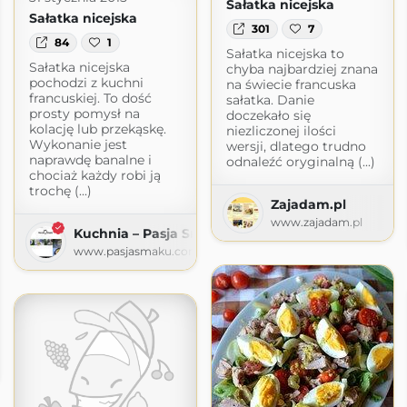
Sałatka nicejska
Sałatka nicejska
301
7
84
1
Sałatka nicejska to
Sałatka nicejska
chyba najbardziej znana
pochodzi z kuchni
na świecie francuska
francuskiej. To dość
sałatka. Danie
prosty pomysł na
doczekało się
kolację lub przekąskę.
niezliczonej ilości
Wykonanie jest
wersji, dlatego trudno
naprawdę banalne i
odnaleźć oryginalną (...)
chociaż każdy robi ją
trochę (...)
Zajadam.pl
www.zajadam.pl
Kuchnia – Pasja Smaku
www.pasjasmaku.com
log kulinarny
y.com