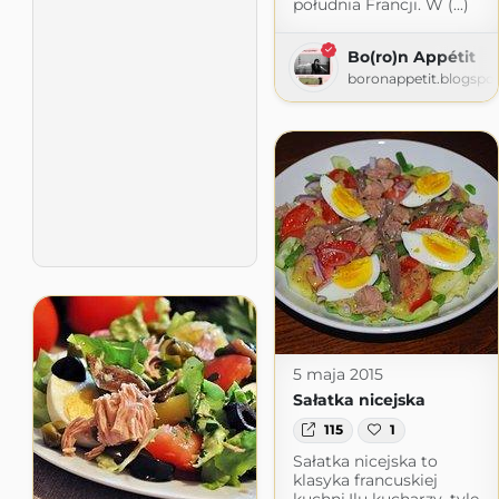
południa Francji. W (...)
Bo(ro)n Appétit
boronappetit.blogspo
5 maja 2015
Sałatka nicejska
115
1
Sałatka nicejska to
klasyka francuskiej
kuchni.Ilu kucharzy, tyle