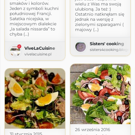
smaków i kolorów.
wielu z Was ma swoją
Jeden z symboli kuchni
ulubioną. Ja też :)
południowej Francji.
Ostatnio natknęłam się
Sałatka nicejska, w
jednak na wersję z
miejscowym dialekcie
zielonymi szparagami (
„la salada nissarda” to
majowy (...)
chyba (...)
Sisters' cooking
ViveLaCuisine
sisters4cooking.blogspo
vivelacuisine.pl
26 września 2016
31 stycznia 2015