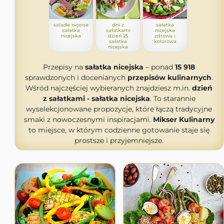
salade niçoise
dni z
sałatka
sałatka
sałatkami
nicejska
nicejska
dzień 25
zdrowa i
sałatka
kolorowa
nicejska
Przepisy na
sałatka nicejska
– ponad
15 918
sprawdzonych i docenianych
przepisów kulinarnych
.
Wśród najczęściej wybieranych znajdziesz m.in.
dzień
z sałatkami - sałatka nicejska
. To starannie
wyselekcjonowane propozycje, które łączą tradycyjne
smaki z nowoczesnymi inspiracjami.
Mikser Kulinarny
to miejsce, w którym codzienne gotowanie staje się
prostsze i przyjemniejsze.