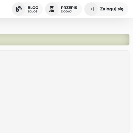
BLOG
PRZEPIS
Zaloguj się
ZGŁOŚ
DODAJ