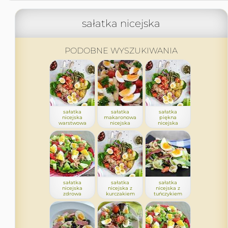
sałatka nicejska
PODOBNE WYSZUKIWANIA
sałatka
sałatka
sałatka
nicejska
makaronowa
piękna
warstwowa
nicejska
nicejska
sałatka
sałatka
sałatka
nicejska
nicejska z
nicejska z
zdrowa
kurczakiem
tuńczykiem