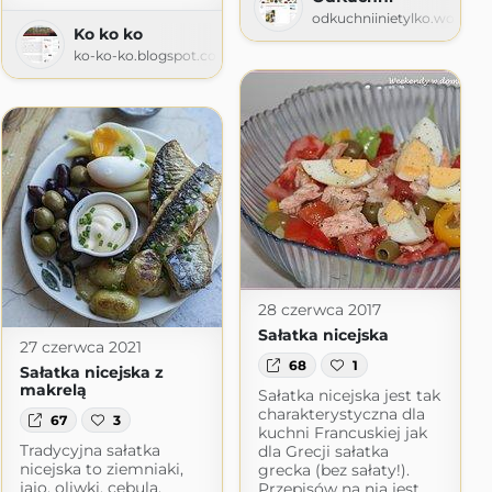
odkuchniinietylko.wordpr
Ko ko ko
'jem
ko-ko-ko.blogspot.com
logspot.com
28 czerwca 2017
Sałatka nicejska
27 czerwca 2021
68
1
Sałatka nicejska z
makrelą
Sałatka nicejska jest tak
charakterystyczna dla
67
3
kuchni Francuskiej jak
Tradycyjna sałatka
dla Grecji sałatka
nicejska to ziemniaki,
grecka (bez sałaty!).
jajo, oliwki, cebula,
Przepisów na nią jest