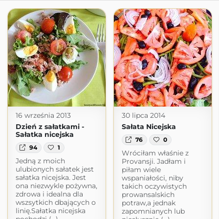
16 września 2013
30 lipca 2014
Dzień z sałatkami -
Sałata Nicejska
Sałatka nicejska
76
0
94
1
Wróciłam właśnie z
Jedną z moich
Provansji. Jadłam i
ulubionych sałatek jest
piłam wiele
sałatka nicejska. Jest
wspaniałości, niby
ona niezwykle pożywna,
takich oczywistych
zdrowa i idealna dla
prowansalskich
wszsytkich dbających o
potraw,a jednak
linię.Sałatka nicejska
zapomnianych lub