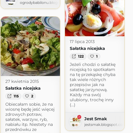
ogrodybabilonu.blogspot.com
17 lipca 2013
Sałatka nicejska
122
1
Jeżeli chodzi o sałatkę
nicejską to spotkałam
na tę przekąskę chyba
tak wiele różnych
27 kwietnia 2015
przepisów jak na
Sałatka nicejska
sałatkę jarzynową.
Każdy ma swój
115
2
ulubiony, trochę inny
Obiecałam sobie, że na
(...)
wiosnę będę jeść więcej
zdrowych potraw,
Jest Smak
sałatek, warzyw, ryb,
nabiału itp. Niestety na
jestsmak.blogspot.com
przednówku ze