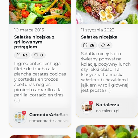
10 marca 2015
11 stycznia 2023
Sałatka nicejska z
Sałatka nicejska
grillowanym
26
4
pstrągiem
Sałatka nicejska to
63
0
świetny pomysł na
Ingredientes: lechuga
kolację, pożywny lunch
filete de trucha a la
czy lekki obiad. Ta
plancha patatas cocidas
klasyczna francuska
y cortadas en trozos
sałatka z tuńczykiem i
aceitunas negras
jajkiem w roli głównej
pimiento amarillo a la
jest prosta (...)
parilla, cortado en tiras
(...)
Na talerzu
na-talerzu.pl
ComedorArteSano
comedorartesano.wordpress.com