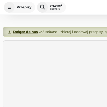
ZNAJDŹ
Przepisy
PRZEPIS
Dołącz do nas
w 5 sekund - zbieraj i dodawaj przepisy, 