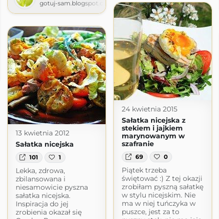
gotuj-sam.blogspot.com
com
24 kwietnia 2015
Sałatka nicejska z
stekiem i jajkiem
13 kwietnia 2012
marynowanym w
szafranie
Sałatka nicejska
69
0
101
1
Piątek trzeba
Lekka, zdrowa,
świętować :) Z tej okazji
zbilansowana i
zrobiłam pyszną sałatkę
niesamowicie pyszna
w stylu nicejskim. Nie
sałatka nicejska.
ma w niej tuńczyka w
Inspiracja do jej
puszce, jest za to
zrobienia okazał się