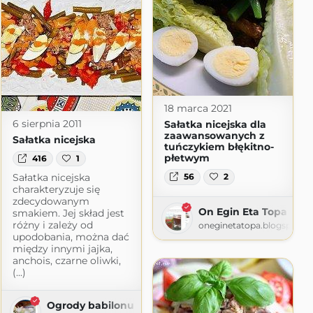
18 marca 2021
6 sierpnia 2011
Sałatka nicejska dla
zaawansowanych z
Sałatka nicejska
tuńczykiem błękitno-
płetwym
416
1
Sałatka nicejska
56
2
charakteryzuje się
zdecydowanym
On Egin Eta Topa
smakiem. Jej skład jest
różny i zależy od
oneginetatopa.blogspot.c
upodobania, można dać
między innymi jajka,
anchois, czarne oliwki,
yjemności
(...)
blogspot.com
Ogrody babilonu