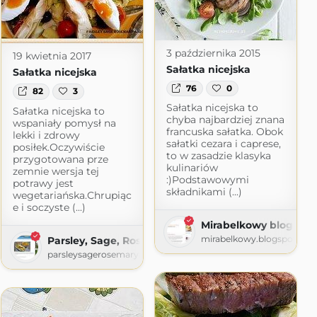
3 października 2015
19 kwietnia 2017
Sałatka nicejska
Sałatka nicejska
76
0
82
3
Sałatka nicejska to
Sałatka nicejska to
chyba najbardziej znana
wspaniały pomysł na
francuska sałatka. Obok
lekki i zdrowy
sałatki cezara i caprese,
posiłek.Oczywiście
to w zasadzie klasyka
przygotowana prze
kulinariów
zemnie wersja tej
:)Podstawowymi
potrawy jest
składnikami (...)
wegetariańska.Chrupiąc
e i soczyste (...)
upadki młodej mężatki
Mirabelkowy blog
pl
mirabelkowy.blogspot.co
Parsley, Sage, Rosemary and Me
parsleysagerosemaryandme.blogspot.com