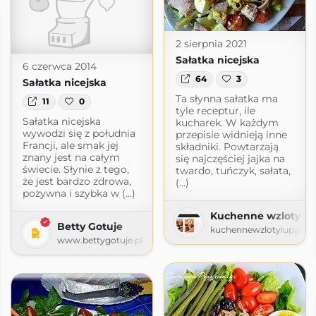
2 sierpnia 2021
Sałatka nicejska
6 czerwca 2014
64
3
Sałatka nicejska
Ta słynna sałatka ma
11
0
tyle receptur, ile
Sałatka nicejska
kucharek. W każdym
wywodzi się z południa
przepisie widnieją inne
Francji, ale smak jej
składniki. Powtarzają
znany jest na całym
się najczęściej jajka na
świecie. Słynie z tego,
twardo, tuńczyk, sałata,
że jest bardzo zdrowa,
(...)
pożywna i szybka w (...)
Kuchenne wzloty i 
Betty Gotuje
kuchennewzlotyiupadki.
www.bettygotuje.pl