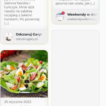
zielona fasolka i
pewnie tak wiele, jak (...)
tuńczyk. Mnie dziś
naszło na sałatkę
Weekendy w domu i o
nicejską z lekkim
twistem. Po porannej
weekendywdomuiogrodzie
(...)
Odczaruj Gary!
t.com
odczarujgary.pl
25 stycznia 2022