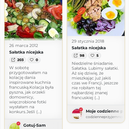
t.com
29 stycznia 2018
26 marca 2012
Sałatka nicejska
Sałatka nicejska
98
5
203
0
Niedzielne śniadanie.
W sobotę
Sałatka. Lubimy sałatki.
przygotowałam na
Aż się dziwię, że
kolację dania
mieszkając już jakiś
inspirowane kuchnia
czas we Francji, jeszcze
francuską.Kolacja była
nie robiłam tej
pyszna, jak orzekli
najbardziej znanej
domownicy,
francuskiej (...)
więczrobione fotki
wysłałam na
Moje codzienne prz
konkurs.Jeśli (...)
codzienneprzyjemnosci.
Gotuj-Sam