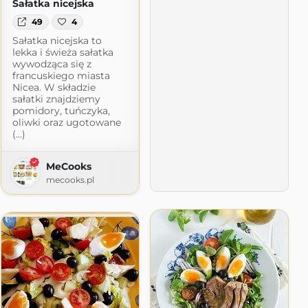
Sałatka nicejska
49
4
Sałatka nicejska to
lekka i świeża sałatka
wywodząca się z
francuskiego miasta
Nicea. W składzie
sałatki znajdziemy
pomidory, tuńczyka,
oliwki oraz ugotowane
(...)
MeCooks
mecooks.pl