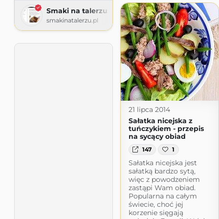
Smaki na talerzu
smakinatalerzu.pl
21 lipca 2014
Sałatka nicejska z
tuńczykiem - przepis
na sycący obiad
147
1
Sałatka nicejska jest
sałatką bardzo sytą,
więc z powodzeniem
zastąpi Wam obiad.
Popularna na całym
świecie, choć jej
korzenie sięgają