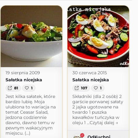
19 sierpnia 2009
30 czerwca 2015
Sałatka nicejska
Sałatka nicejska
81
1
107
1
Jest kilka sałatek, które
Składniki (dla 2 osób) 2
bardzo lubię. Moja
garście porwanej sałaty
ulubiona to wariacja na
2 jajka ugotowane na
temat Ceasar Salad,
twardo 1 puszka
jedzona codziennie
kawałków tuńczyka w
dawno, dawno temu w
oleju 1 …Czytaj dalej →
pewnym wakacyjnym
miejscu. (...)
OdKuchni