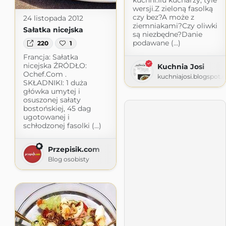
wersji.Z zieloną fasolką
czy bez?A może z
24 listopada 2012
ziemniakami?Czy oliwki
Sałatka nicejska
są niezbędne?Danie
podawane (...)
220
1
Francja: Sałatka
nicejska ŹRÓDŁO:
Kuchnia Josi
Ochef.Com .
kuchniajosi.blogspot.
SKŁADNIKI: 1 duża
główka umytej i
osuszonej sałaty
bostońskiej, 45 dag
ugotowanej i
schłodzonej fasolki (...)
Przepisik.com
Blog osobisty