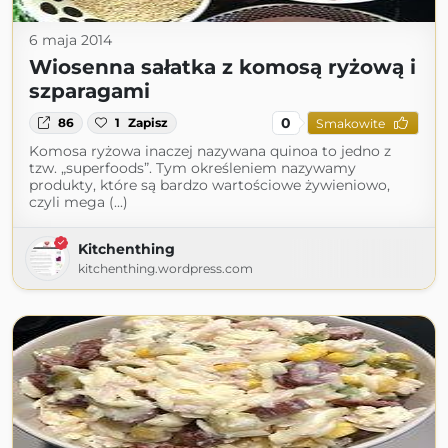
6 maja 2014
Wiosenna sałatka z komosą ryżową i
szparagami
0
86
1
Zapisz
Smakowite
Komosa ryżowa inaczej nazywana quinoa to jedno z
tzw. „superfoods”. Tym określeniem nazywamy
produkty, które są bardzo wartościowe żywieniowo,
czyli mega (...)
Kitchenthing
kitchenthing.wordpress.com