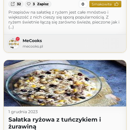
0
32
3
Zapisz
Smakowite
Przepisów na sałatkę z ryżem jest całe mnóstwo i
większość z nich cieszy się sporą popularnością. Z
ryżem świetnie łączą się zarówno świeże, pieczone jak i
(...)
MeCooks
mecooks.pl
1 grudnia 2023
Sałatka ryżowa z tuńczykiem i
żurawiną