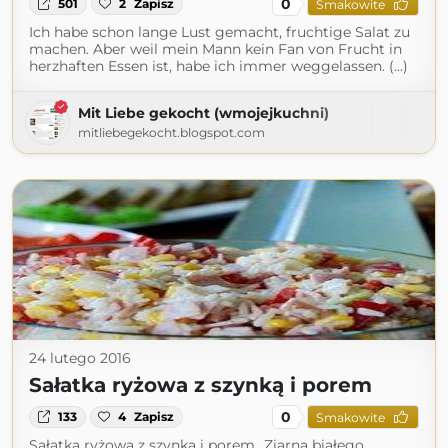
0
501
2
Zapisz
Smakowite
Ich habe schon lange Lust gemacht, fruchtige Salat zu
machen. Aber weil mein Mann kein Fan von Frucht in
herzhaften Essen ist, habe ich immer weggelassen. (...)
Mit Liebe gekocht (wmojejkuchni)
mitliebegekocht.blogspot.com
24 lutego 2016
Sałatka ryżowa z szynką i porem
0
133
4
Zapisz
Smakowite
Sałatka ryżowa z szynką i porem...Ziarna białego,