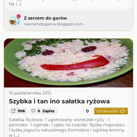
tej (...)
Z sercem do garów
zsercemdogarow.blogspot.com
10 października 2012
Szybka i tan ino sałatka ryżowa
0
906
0
Zapisz
Smakowite
Sałatka Ryżowa- 1 ugotowany woreczek ryżu - 1
pomidor- 1 ogórek- 1 jajko na twardo- 1łyżka majonezu-
1 łyżka jogurtu naturalnego.Pomidora i ogórka kroimy
w (...)