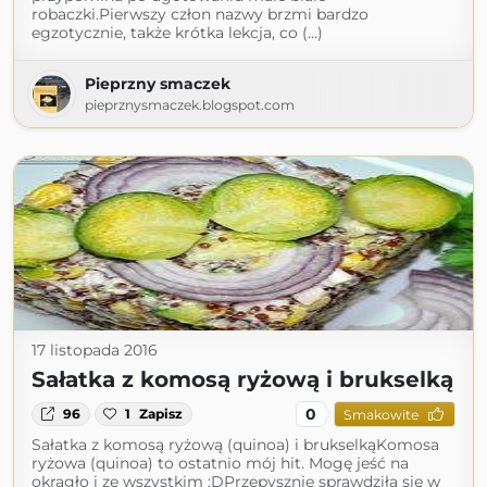
robaczki.Pierwszy człon nazwy brzmi bardzo
egzotycznie, także krótka lekcja, co (...)
Pieprzny smaczek
pieprznysmaczek.blogspot.com
17 listopada 2016
Sałatka z komosą ryżową i brukselką
0
96
1
Zapisz
Smakowite
Sałatka z komosą ryżową (quinoa) i brukselkąKomosa
ryżowa (quinoa) to ostatnio mój hit. Mogę jeść na
okrągło i ze wszystkim :DPrzepysznie sprawdziła się w