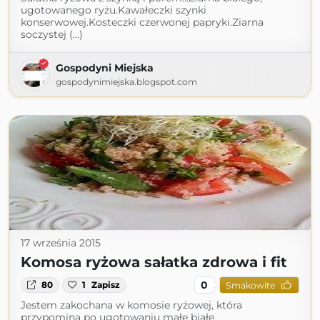
ugotowanego ryżu.Kawałeczki szynki
konserwowej.Kosteczki czerwonej papryki.Ziarna
soczystej (...)
Gospodyni Miejska
gospodynimiejska.blogspot.com
17 września 2015
Komosa ryżowa sałatka zdrowa i fit
0
80
1
Zapisz
Smakowite
Jestem zakochana w komosie ryżowej, która
przypomina po ugotowaniu małe białe