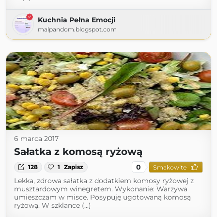
Kuchnia Pełna Emocji
malpandom.blogspot.com
6 marca 2017
Sałatka z komosą ryżową
0
128
1
Zapisz
Smakowite
Lekka, zdrowa sałatka z dodatkiem komosy ryżowej z
musztardowym winegretem. Wykonanie: Warzywa
umieszczam w misce. Posypuję ugotowaną komosą
ryżową. W szklance (...)