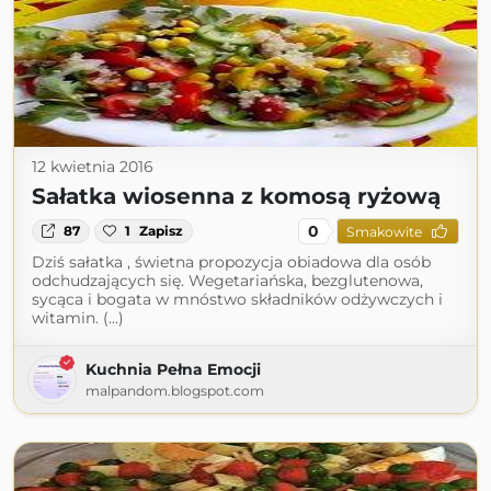
12 kwietnia 2016
Sałatka wiosenna z komosą ryżową
0
87
1
Zapisz
Smakowite
Dziś sałatka , świetna propozycja obiadowa dla osób
odchudzających się. Wegetariańska, bezglutenowa,
sycąca i bogata w mnóstwo składników odżywczych i
witamin. (...)
Kuchnia Pełna Emocji
malpandom.blogspot.com