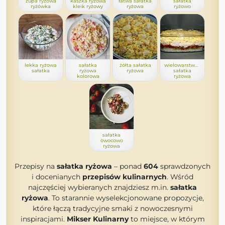
zupa ryżowa
kaszka ryżowa
łatwa sałatka
sałatka
ryżówka
kleik ryżowy
ryżowa
ryżowo
lekka ryżowa
sałatka
żółta sałatka
wielowarstwowa
sałatka
ryżowa
ryżowa
sałatka
kolorowa
ryżowa
sałatka
owocowo
ryżowa
Przepisy na
sałatka ryżowa
– ponad
604
sprawdzonych
i docenianych
przepisów kulinarnych
. Wśród
najczęściej wybieranych znajdziesz m.in.
sałatka
ryżowa
. To starannie wyselekcjonowane propozycje,
które łączą tradycyjne smaki z nowoczesnymi
inspiracjami.
Mikser Kulinarny
to miejsce, w którym