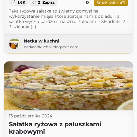
0
1.6K
2
Zapisz
Smakowite
Taka ryżowa sałatka to świetny pomysł na
wykorzystanie mięsa które zostaje nam z obiadu. Ta
sałatka wyszła bardzo smaczna. Polecam :) Składniki: 2 -
3 szklanki (...)
Netka w kuchni
netkaodkuchni.blogspot.com
13 października 2024
Sałatka ryżowa z paluszkami
krabowymi