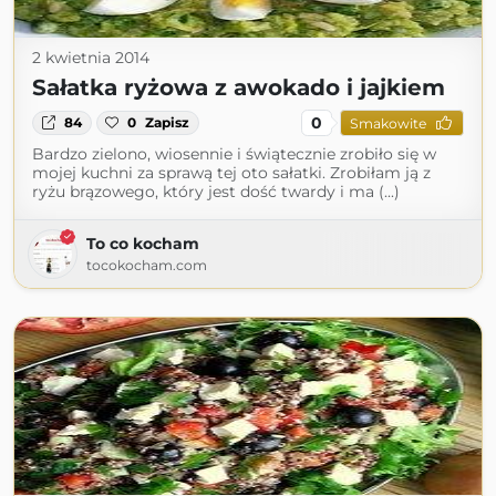
2 kwietnia 2014
Sałatka ryżowa z awokado i jajkiem
0
84
0
Zapisz
Smakowite
Bardzo zielono, wiosennie i świątecznie zrobiło się w
mojej kuchni za sprawą tej oto sałatki. Zrobiłam ją z
ryżu brązowego, który jest dość twardy i ma (...)
To co kocham
tocokocham.com