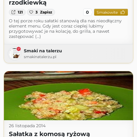
rzodkiewką
0
121
3
Zapisz
Smakowite
O tej porze roku sałatki stanowią dla nas nieodłączny
element menu. Gdy jest coraz cieplej lubimy
przygotowywać je na kolację, do grilla, a nawet
zastępować (...)
Smaki na talerzu
smakinatalerzu.pl
26 listopada 2014
Sałatka z komosą ryżową