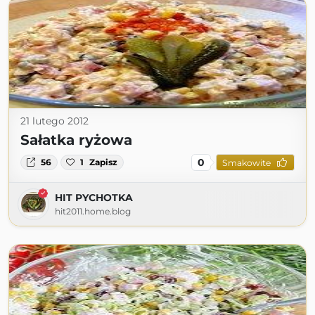
21 lutego 2012
Sałatka ryżowa
0
56
1
Zapisz
Smakowite
HIT PYCHOTKA
hit2011.home.blog