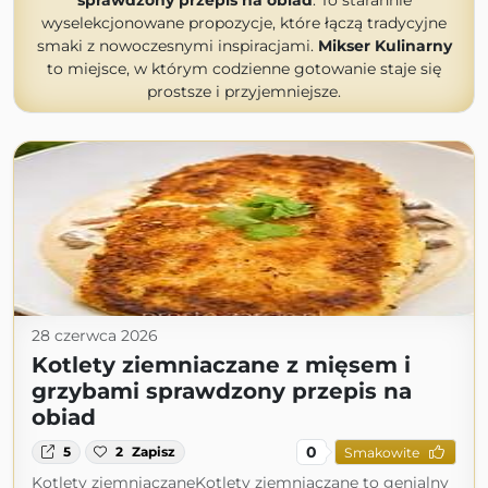
sprawdzony przepis na obiad
. To starannie
wyselekcjonowane propozycje, które łączą tradycyjne
smaki z nowoczesnymi inspiracjami.
Mikser Kulinarny
to miejsce, w którym codzienne gotowanie staje się
prostsze i przyjemniejsze.
28 czerwca 2026
Kotlety ziemniaczane z mięsem i
grzybami sprawdzony przepis na
obiad
0
5
2
Zapisz
Smakowite
Kotlety ziemniaczaneKotlety ziemniaczane to genialny