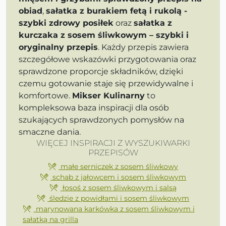
obiad
,
sałatka z burakiem fetą i rukolą -
szybki zdrowy posiłek
oraz
sałatka z
kurczaka z sosem śliwkowym – szybki i
oryginalny przepis
. Każdy przepis zawiera
szczegółowe wskazówki przygotowania oraz
sprawdzone proporcje składników, dzięki
czemu gotowanie staje się przewidywalne i
komfortowe.
Mikser Kulinarny
to
kompleksowa baza inspiracji dla osób
szukających sprawdzonych pomysłów na
smaczne dania.
WIĘCEJ INSPIRACJI Z WYSZUKIWARKI
PRZEPISÓW
małe serniczek z sosem śliwkowy
schab z jałowcem i sosem śliwkowym
łosoś z sosem śliwkowym i salsą
śledzie z powidłami i sosem śliwkowym
marynowana karkówka z sosem śliwkowym i
sałatką na grilla