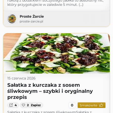
rukolą z dodatkiem soczystego jabłka to absolutny hit,
który przygotujecie w zaledwie 5 minut. (...)
Proste Żarcie
proste-zarcie.pl
15 czerwca 2026
Sałatka z kurczaka z sosem
śliwkowym – szybki i oryginalny
przepis
0
4
2
Zapisz
Smakowite
Sałatka z kurczaka z sosem śliwkowymSałatka z