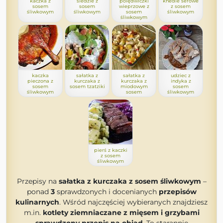
kaczka z
śledzie z
polędwiczki
knedle serowe
sosem
sosem
wieprzowe z
z sosem
śliwkowym
śliwkowym
sosem
śliwkowym
śliwkowym
kaczka
sałatka z
sałatka z
udziec z
pieczona z
kurczaka z
kurczaka z
indyka z
sosem
sosem tzatziki
miodowym
sosem
śliwkowym
sosem
śliwkowym
pierś z kaczki
z sosem
śliwkowym
Przepisy na
sałatka z kurczaka z sosem śliwkowym
–
ponad
3
sprawdzonych i docenianych
przepisów
kulinarnych
. Wśród najczęściej wybieranych znajdziesz
m.in.
kotlety ziemniaczane z mięsem i grzybami