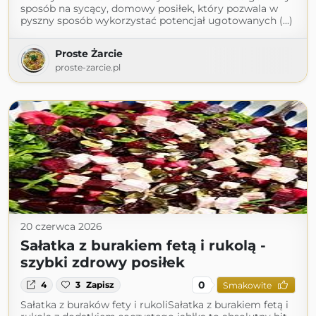
sposób na sycący, domowy posiłek, który pozwala w
pyszny sposób wykorzystać potencjał ugotowanych (...)
Proste Żarcie
proste-zarcie.pl
20 czerwca 2026
Sałatka z burakiem fetą i rukolą -
szybki zdrowy posiłek
0
4
3
Zapisz
Smakowite
Sałatka z buraków fety i rukoliSałatka z burakiem fetą i