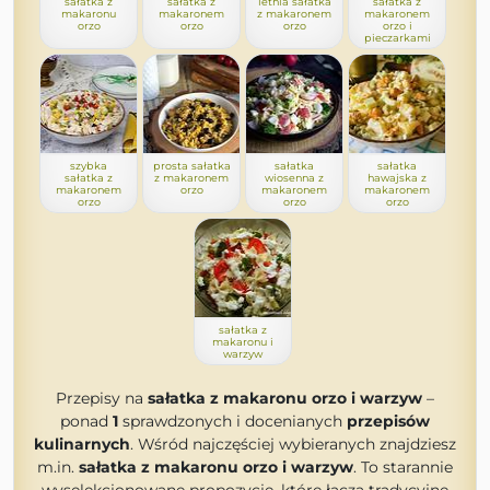
sałatka z
sałatka z
letnia sałatka
sałatka z
makaronu
makaronem
z makaronem
makaronem
orzo
orzo
orzo
orzo i
pieczarkami
szybka
prosta sałatka
sałatka
sałatka
sałatka z
z makaronem
wiosenna z
hawajska z
makaronem
orzo
makaronem
makaronem
orzo
orzo
orzo
sałatka z
makaronu i
warzyw
Przepisy na
sałatka z makaronu orzo i warzyw
–
ponad
1
sprawdzonych i docenianych
przepisów
kulinarnych
. Wśród najczęściej wybieranych znajdziesz
m.in.
sałatka z makaronu orzo i warzyw
. To starannie