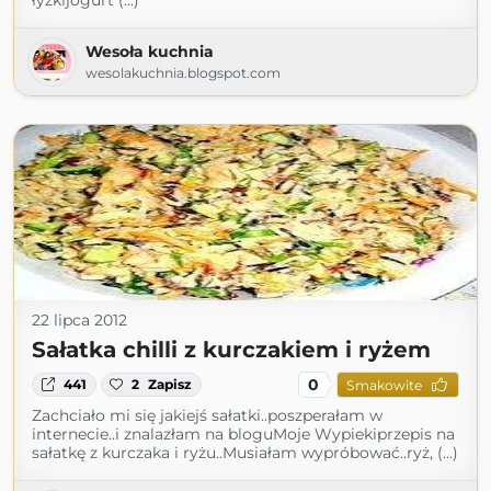
łyżkijogurt (...)
Wesoła kuchnia
wesolakuchnia.blogspot.com
22 lipca 2012
Sałatka chilli z kurczakiem i ryżem
0
441
2
Zapisz
Smakowite
Zachciało mi się jakiejś sałatki..poszperałam w
internecie..i znalazłam na bloguMoje Wypiekiprzepis na
sałatkę z kurczaka i ryżu..Musiałam wypróbować..ryż, (...)