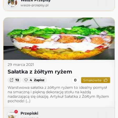
Wasze Przepisy
wasze-przepisy.pl
29 marca 2021
Sałatka z żółtym ryżem
0
72
4
Zapisz
Smakowite
Warstwowa sałatka z żółtym ryżem to idealny pomysł
na smaczną i piękną dekorację stołu na każdą
nadarzającą się okazję. Artykuł Sałatka z Żółtym Ryżem
pochodzi (...)
Przepiski