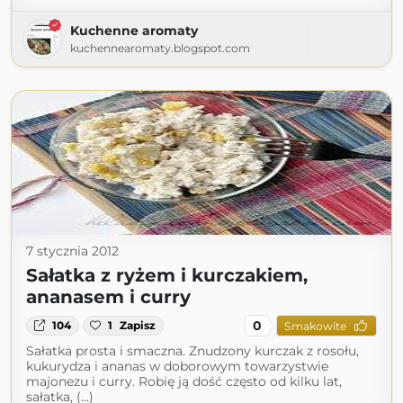
Kuchenne aromaty
kuchennearomaty.blogspot.com
7 stycznia 2012
Sałatka z ryżem i kurczakiem,
ananasem i curry
0
104
1
Zapisz
Smakowite
Sałatka prosta i smaczna. Znudzony kurczak z rosołu,
kukurydza i ananas w doborowym towarzystwie
majonezu i curry. Robię ją dość często od kilku lat,
sałatka, (...)