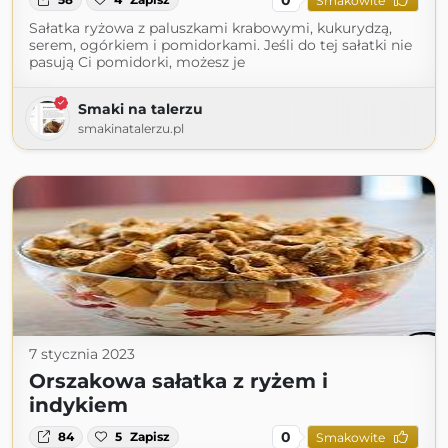
Smakowite
Sałatka ryżowa z paluszkami krabowymi, kukurydzą,
serem, ogórkiem i pomidorkami. Jeśli do tej sałatki nie
pasują Ci pomidorki, możesz je
Smaki na talerzu
smakinatalerzu.pl
7 stycznia 2023
Orszakowa sałatka z ryżem i
indykiem
0
84
5
Zapisz
Smakowite