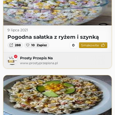
9 lipca 2021
Pogodna sałatka z ryżem i szynką
0
288
10
Zapisz
Smakowite
Prosty Przepis Na
www.prostyprzepisna.pl