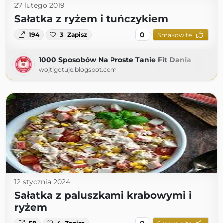
27 lutego 2019
Sałatka z ryżem i tuńczykiem
0
194
3
Zapisz
Smakowite
1000 Sposobów Na Proste Tanie Fit Dania
wojtigotuje.blogspot.com
12 stycznia 2024
Sałatka z paluszkami krabowymi i
ryżem
0
58
4
Zapisz