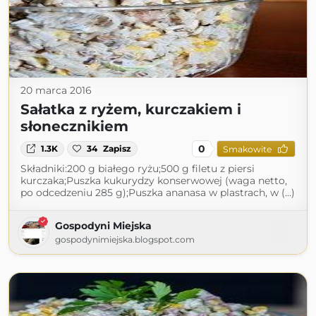
20 marca 2016
Sałatka z ryżem, kurczakiem i
słonecznikiem
0
1.3K
34
Zapisz
Smakowite
Składniki:200 g białego ryżu;500 g filetu z piersi
kurczaka;Puszka kukurydzy konserwowej (waga netto,
po odcedzeniu 285 g);Puszka ananasa w plastrach, w (...)
Gospodyni Miejska
gospodynimiejska.blogspot.com