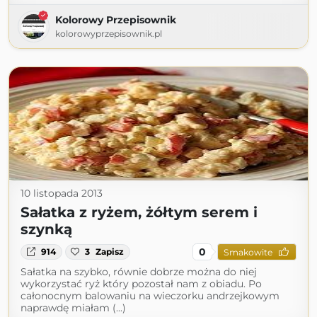
Kolorowy Przepisownik
kolorowyprzepisownik.pl
10 listopada 2013
Sałatka z ryżem, żółtym serem i
szynką
0
914
3
Zapisz
Smakowite
Sałatka na szybko, równie dobrze można do niej
wykorzystać ryż który pozostał nam z obiadu. Po
całonocnym balowaniu na wieczorku andrzejkowym
naprawdę miałam (...)