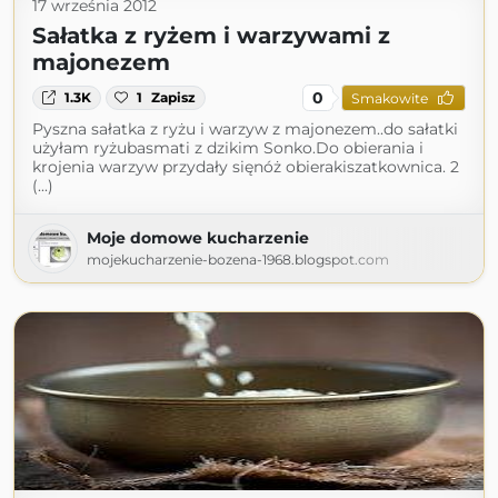
17 września 2012
Sałatka z ryżem i warzywami z
majonezem
0
1.3K
1
Zapisz
Smakowite
Pyszna sałatka z ryżu i warzyw z majonezem..do sałatki
użyłam ryżubasmati z dzikim Sonko.Do obierania i
krojenia warzyw przydały sięnóż obierakiszatkownica. 2
(...)
Moje domowe kucharzenie
mojekucharzenie-bozena-1968.blogspot.com