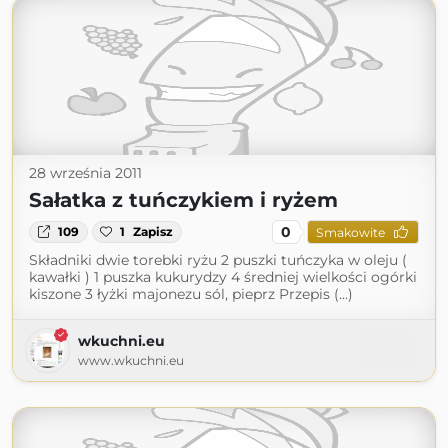
28 września 2011
Sałatka z tuńczykiem i ryżem
0
109
1
Zapisz
Smakowite
Składniki dwie torebki ryżu 2 puszki tuńczyka w oleju (
kawałki ) 1 puszka kukurydzy 4 średniej wielkości ogórki
kiszone 3 łyżki majonezu sól, pieprz Przepis (...)
wkuchni.eu
www.wkuchni.eu