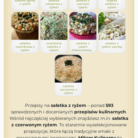
sałatka gyros
sałatka
sałatka z
szybka
z ryżem
wiosenna z
czarnym
sałatka z
ryżem
ryżem
ryżem
sałatka
orientalna
sałatka z
sałatka z
czosnkowa z
sałatka z
ryżem
ryżem szynką
ryżem
ryżem
makaronowym
sałatka
warzywna z
ryżem
Przepisy na
sałatka z ryżem
– ponad
593
sprawdzonych i docenianych
przepisów kulinarnych
.
Wśród najczęściej wybieranych znajdziesz m.in.
sałatka
z czerwonym ryżem
. To starannie wyselekcjonowane
propozycje, które łączą tradycyjne smaki z
nowoczesnymi inspiracjami.
Mikser Kulinarny
to