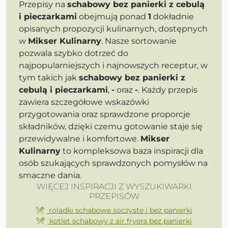
Przepisy na
schabowy bez panierki z cebulą
i pieczarkami
obejmują ponad
1
dokładnie
opisanych propozycji kulinarnych, dostępnych
w
Mikser Kulinarny
. Nasze sortowanie
pozwala szybko dotrzeć do
najpopularniejszych i najnowszych receptur, w
tym takich jak
schabowy bez panierki z
cebulą i pieczarkami
,
-
oraz
-
. Każdy przepis
zawiera szczegółowe wskazówki
przygotowania oraz sprawdzone proporcje
składników, dzięki czemu gotowanie staje się
przewidywalne i komfortowe.
Mikser
Kulinarny
to kompleksowa baza inspiracji dla
osób szukających sprawdzonych pomysłów na
smaczne dania.
WIĘCEJ INSPIRACJI Z WYSZUKIWARKI
PRZEPISÓW
roladki schabowe soczyste i bez panierki
kotlet schabowy z air fryera bez panierki