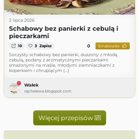
2 lipca 2026
Schabowy bez panierki z cebulą i
pieczarkami
0
10
3
Zapisz
Smakowite
Soczysty schabowy bez panierki, duszony z młodą
cebulą, podany z aromatycznymi pieczarkami
smażonymi na maśle, młodymi ziemniaczkami z
koperkiem i chrupiącym (...)
Wałek
rajchelewa.blogspot.com
Więcej przepisów