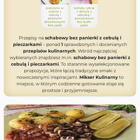
pieczarki w
kotlety rybne
cieście z
z dorsza z
cebulą i
cebulką i
płatkami
pieczarkami
drożdżowymi
bez bułki
bez jajek
jajka
Przepisy na
schabowy bez panierki z cebulą i
pieczarkami
– ponad
1
sprawdzonych i docenianych
przepisów kulinarnych
. Wśród najczęściej
wybieranych znajdziesz m.in.
schabowy bez panierki z
cebulą i pieczarkami
. To starannie wyselekcjonowane
propozycje, które łączą tradycyjne smaki z
nowoczesnymi inspiracjami.
Mikser Kulinarny
to
miejsce, w którym codzienne gotowanie staje się
prostsze i przyjemniejsze.