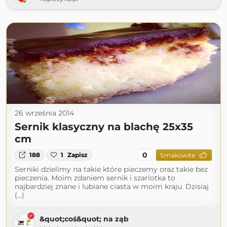
26 września 2014
Sernik klasyczny na blachę 25x35
cm
0
188
1
Zapisz
Smakowite
Serniki dzielimy na takie które pieczemy oraz takie bez
pieczenia. Moim zdaniem sernik i szarlotka to
najbardziej znane i lubiane ciasta w moim kraju. Dzisiaj
(...)
&quot;coś&quot; na ząb