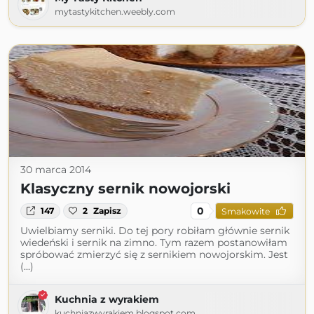
mytastykitchen.weebly.com
30 marca 2014
Klasyczny sernik nowojorski
0
147
2
Zapisz
Smakowite
Uwielbiamy serniki. Do tej pory robiłam głównie sernik
wiedeński i sernik na zimno. Tym razem postanowiłam
spróbować zmierzyć się z sernikiem nowojorskim. Jest
(...)
Kuchnia z wyrakiem
kuchniazwyrakiem.blogspot.com