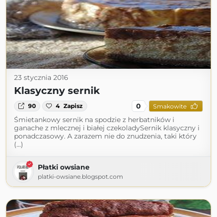
23 stycznia 2016
Klasyczny sernik
0
90
4
Zapisz
Smakowite
Śmietankowy sernik na spodzie z herbatników i
ganache z mlecznej i białej czekoladySernik klasyczny i
ponadczasowy. A zarazem nie do znudzenia, taki który
(...)
Płatki owsiane
platki-owsiane.blogspot.com