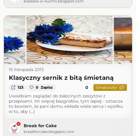
bialaska-w-kuchni.blogspot.com
15 listopada 2013
Klasyczny sernik z bitą śmietaną
0
123
0
Zapisz
Smakowite
Uwielbiam zaglądać do babcinych zeszytów z
przepisami. Im więcej bazgrołów, tym lepiej - oznacza
to bowiem, że pani domu wkłada wiele serca i wysiłku
w to, aby (...)
Break for Cake
breakforcake.blogspot.com