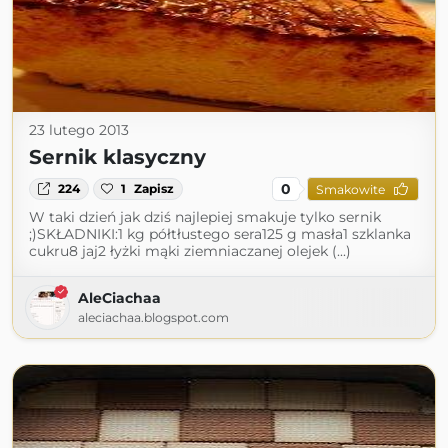
23 lutego 2013
Sernik klasyczny
0
224
1
Zapisz
Smakowite
W taki dzień jak dziś najlepiej smakuje tylko sernik
;)SKŁADNIKI:1 kg półtłustego sera125 g masła1 szklanka
cukru8 jaj2 łyżki mąki ziemniaczanej olejek (...)
AleCiachaa
aleciachaa.blogspot.com