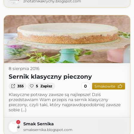
znotatnikakrychy.blogspot.com
8 sierpnia 2016
Sernik klasyczny pieczony
0
355
5
Zapisz
Smakowite
Klasyczne potrawy zawsze są najlepsze! Dziś
przedstawiam Wam przepis na sernik klasyczny
pieczony, czyli taki, który najprawdopodobniej zawsze
sobie (...)
Smak Sernika
smaksernika.blogspot.com