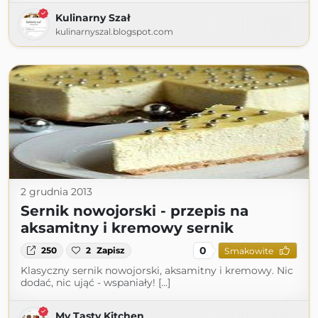
Kulinarny Szał
kulinarnyszal.blogspot.com
2 grudnia 2013
Sernik nowojorski - przepis na
aksamitny i kremowy sernik
0
250
2
Zapisz
Smakowite
Klasyczny sernik nowojorski, aksamitny i kremowy. Nic
dodać, nic ująć - wspaniały! [...]
My Tasty Kitchen