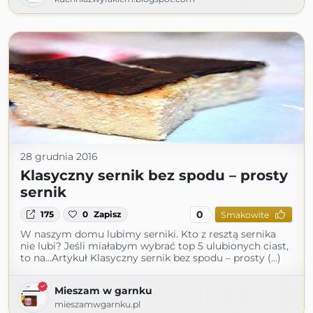
28 grudnia 2016
Klasyczny sernik bez spodu – prosty
sernik
0
175
0
Zapisz
Smakowite
W naszym domu lubimy serniki. Kto z resztą sernika
nie lubi? Jeśli miałabym wybrać top 5 ulubionych ciast,
to na...Artykuł Klasyczny sernik bez spodu – prosty (...)
Mieszam w garnku
mieszamwgarnku.pl