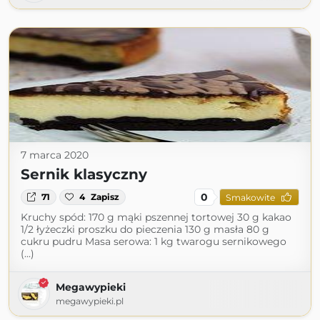
7 marca 2020
Sernik klasyczny
0
71
4
Zapisz
Smakowite
Kruchy spód: 170 g mąki pszennej tortowej 30 g kakao
1/2 łyżeczki proszku do pieczenia 130 g masła 80 g
cukru pudru Masa serowa: 1 kg twarogu sernikowego
(...)
Megawypieki
megawypieki.pl