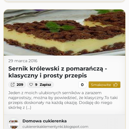
29 marca 2016
Sernik królewski z pomarańczą -
klasyczny i prosty przepis
0
209
9
Zapisz
Smakowite
Jeden z moich ulubionych serników a zarazem
najprostszy, można by powiedzieć, że klasyczny.To taki
przepis doskonały na każdą okazję. Dodaję do niego
skórkę z (...)
Domowa cukierenka
cukierenkaklementynki.blogspot.com