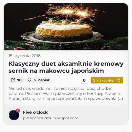
15 stycznia 2018
Klasyczny duet aksamitnie kremowy
sernik na makowcu japońskim
0
70
3
Zapisz
Smakowite
Nie od dziś wiadomo, że nieszczęścia lubią chodzić
parami. Pisałam Wam już wcześniej o kontuzji Arabelli.
Kuracja,którą na niej przeprowadziłam spowodowała (...)
Five o'clock
piatapopoludniu.blogspot.com