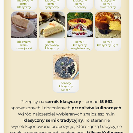
niezawodny
klasyczny
klasyczny
klasyczny
sernik
sernik
sernik
sernik
klasyczny
cytrynowy
pieczony
świąteczny
klasyczny
sernik
sernik
sernik
sernik
gotowany
klasyczny
klasyczny light
nowojorski
klasyczny
bezglutenowy
serowy
klasyczny
sernik
Przepisy na
sernik klasyczny
– ponad
15 662
sprawdzonych i docenianych
przepisów kulinarnych
.
Wśród najczęściej wybieranych znajdziesz m.in.
klasyczny sernik tradycyjny
. To starannie
wyselekcjonowane propozycje, które łączą tradycyjne
smaki z nowoczesnymi inspiracjami.
Mikser Kulinarny