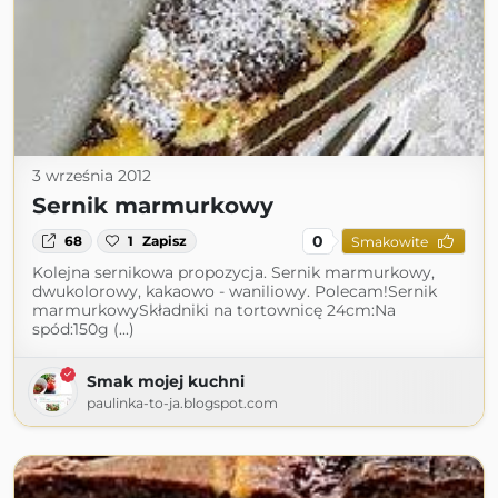
3 września 2012
Sernik marmurkowy
0
68
1
Zapisz
Smakowite
Kolejna sernikowa propozycja. Sernik marmurkowy,
dwukolorowy, kakaowo - waniliowy. Polecam!Sernik
marmurkowySkładniki na tortownicę 24cm:Na
spód:150g (...)
Smak mojej kuchni
paulinka-to-ja.blogspot.com