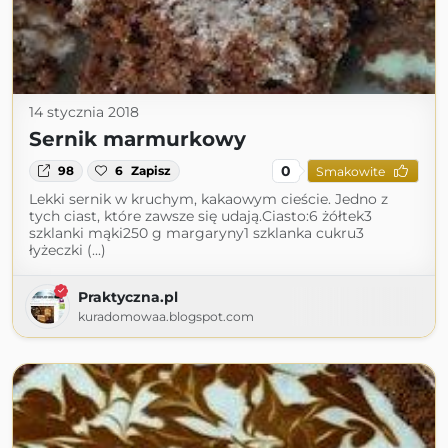
14 stycznia 2018
Sernik marmurkowy
0
98
6
Zapisz
Smakowite
Lekki sernik w kruchym, kakaowym cieście. Jedno z
tych ciast, które zawsze się udają.Ciasto:6 żółtek3
szklanki mąki250 g margaryny1 szklanka cukru3
łyżeczki (...)
Praktyczna.pl
kuradomowaa.blogspot.com