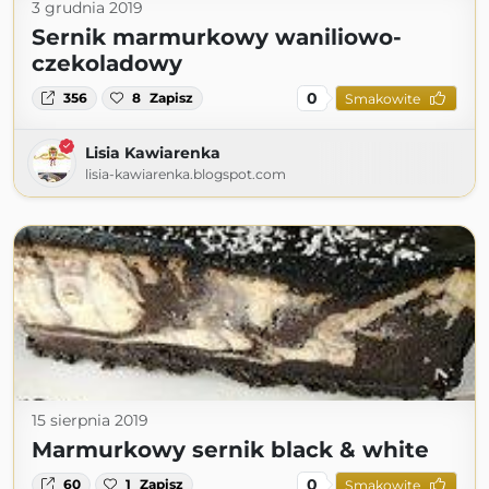
3 grudnia 2019
Sernik marmurkowy waniliowo-
czekoladowy
0
356
8
Zapisz
Smakowite
Lisia Kawiarenka
lisia-kawiarenka.blogspot.com
15 sierpnia 2019
Marmurkowy sernik black & white
0
60
1
Zapisz
Smakowite