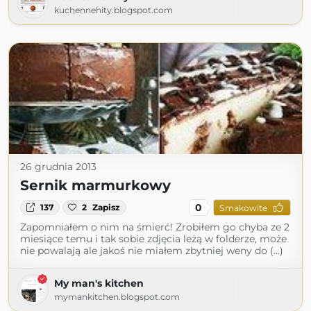
kuchennehity.blogspot.com
26 grudnia 2013
Sernik marmurkowy
0
137
2
Zapisz
Smakowite
Zapomniałem o nim na śmierć! Zrobiłem go chyba ze 2
miesiące temu i tak sobie zdjęcia leżą w folderze, może
nie powalają ale jakoś nie miałem zbytniej weny do (...)
My man's kitchen
mymankitchen.blogspot.com