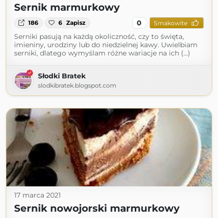
Sernik marmurkowy
0
186
6
Zapisz
Smakowite
Serniki pasują na każdą okoliczność, czy to święta,
imieniny, urodziny lub do niedzielnej kawy. Uwielbiam
serniki, dlatego wymyślam różne wariacje na ich (...)
Słodki Bratek
slodkibratek.blogspot.com
17 marca 2021
Sernik nowojorski marmurkowy