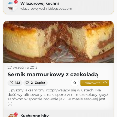
W lazurowej kuchni
wlazurowejkuchni.blogspot.com
27 września 2013
Sernik marmurkowy z czekoladą
0
152
2
Zapisz
Smakowite
… pyszny, aksamitny, rozpływający się w ustach. Ma
dość wyrafinowany smak, sporo w nim czekolady, gdyż
zarówno w spodzie brownie jak i w masie serowej jest
(...)
Kuchenne hity