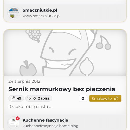
Smaczniutkie.pl
www.smaczniutkie.pl
24 sierpnia 2012
Sernik marmurkowy bez pieczenia
0
49
0
Zapisz
Smakowite
Rzadko robię ciasta ...
Kuchenne fascynacje
kuchennefascynacje.home.blog