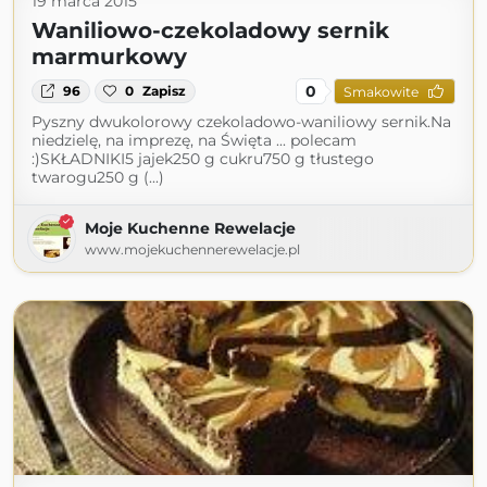
19 marca 2015
Waniliowo-czekoladowy sernik
marmurkowy
0
96
0
Zapisz
Smakowite
Pyszny dwukolorowy czekoladowo-waniliowy sernik.Na
niedzielę, na imprezę, na Święta ... polecam
:)SKŁADNIKI5 jajek250 g cukru750 g tłustego
twarogu250 g (...)
Moje Kuchenne Rewelacje
www.mojekuchennerewelacje.pl