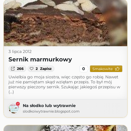
3 lipca 2012
Sernik marmurkowy
0
266
2
Zapisz
Smakowite
Uwielbia go moja siostra, więc często go robię. Nawet
już nie pamiętam skąd wzięłam przepis. To był mój
pierwszy pieczony sernik. Szukając jakiegoś przepisu w
(...)
Na słodko lub wytrawnie
slodkoiwytrawnie.blogspot.com