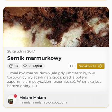
28 grudnia 2017
Sernik marmurkowy
0
62
0
Zapisz
Smakowite
....miał być marmurkowy ,ale gdy już ciasto było w
tortownicy wyłączyli na 2 godz. prąd ,a potem
zapomniałam patyczkiem przemieszać. W smaku jest
bardzo dobry, (...)
Mniam Mniam
mmniammniam.blogspot.com