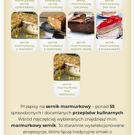
marmurkowy
świąteczny
sernik
sernik
sernik
sernik
marmurkowy
marmurkowy
czekoladowy
marmurkowy
cytrynowy
bez sera
sernik
sernik
sernik
sernik
marmurkowy
marmurkowy
marmurkowy
marmurkowy
z malinami
z czekoladą
wypieki beaty
z truskawkami
sernik
marmurkowy
ewy
wachowicz
Przepisy na
sernik marmurkowy
– ponad
55
sprawdzonych i docenianych
przepisów kulinarnych
.
Wśród najczęściej wybieranych znajdziesz m.in.
marmurkowy sernik
. To starannie wyselekcjonowane
propozycje, które łączą tradycyjne smaki z