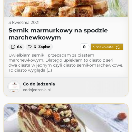
3 kwietnia 2021
Sernik marmurkowy na spodzie
marchewkowym
0
64
3
Zapisz
Smakowite
Uwielbiam sernik i przepadam za ciastem
marchewkowym. Dlatego upiekłam to ciasto z serii
dwa ciasta w jednym czyli ciasto sernikomarchewkowe.
To ciasto wygląda (...)
Co do jedzenia
codojedzenia.pl