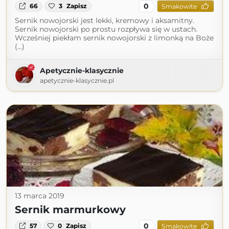
0
66
3
Zapisz
Smakowite
Sernik nowojorski jest lekki, kremowy i aksamitny.
Sernik nowojorski po prostu rozpływa się w ustach.
Wcześniej piekłam sernik nowojorski z limonką na Boże
(...)
Apetycznie-klasycznie
apetycznie-klasycznie.pl
13 marca 2019
Sernik marmurkowy
0
57
0
Zapisz
Smakowite