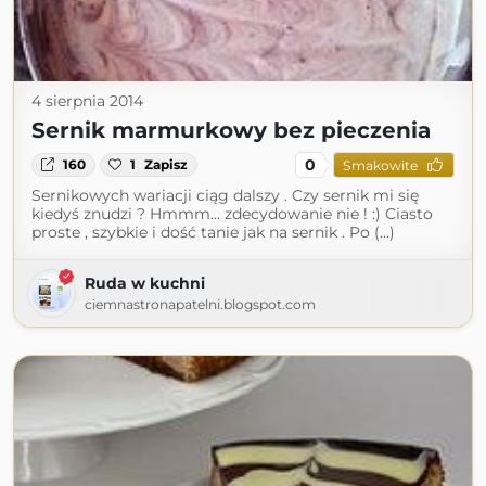
4 sierpnia 2014
Sernik marmurkowy bez pieczenia
0
160
1
Zapisz
Smakowite
Sernikowych wariacji ciąg dalszy . Czy sernik mi się
kiedyś znudzi ? Hmmm... zdecydowanie nie ! :) Ciasto
proste , szybkie i dość tanie jak na sernik . Po (...)
Ruda w kuchni
ciemnastronapatelni.blogspot.com