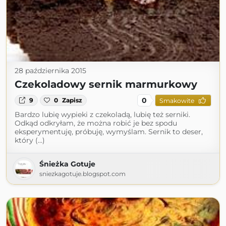
28 października 2015
Czekoladowy sernik marmurkowy
0
9
0
Zapisz
Smakowite
Bardzo lubię wypieki z czekoladą, lubię też serniki.
Odkąd odkryłam, że można robić je bez spodu
eksperymentuję, próbuję, wymyślam. Sernik to deser,
który (...)
Śnieżka Gotuje
sniezkagotuje.blogspot.com