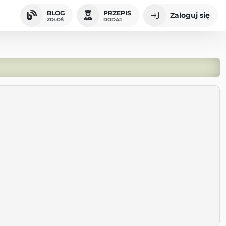
BLOG
PRZEPIS
Zaloguj się
ZGŁOŚ
DODAJ