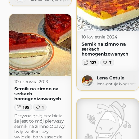
10 kwietnia 2024
Sernik na zimno na
serkach
homogenizowanych
127
7
Lena Gotuje
10 czerwca 2013
lena-gotuje.blogspot
Sernik na zimno na
serkach
homogenizowanych
185
1
Przyznaję się bez bicia,
że jest to mój pierwszy
sernik na zimno.Obawy
były wielkie, czy
wyjdzie, bo w zasadzie