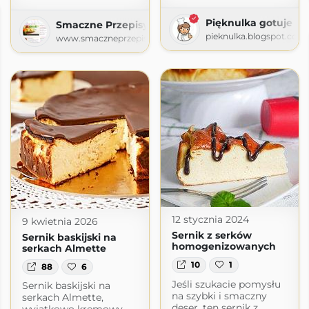
Pięknulka gotuje i t
Smaczne Przepisy
pieknulka.blogspot.com
www.smaczneprzepisy.com.pl
12 stycznia 2024
9 kwietnia 2026
Sernik z serków
Sernik baskijski na
homogenizowanych
serkach Almette
10
1
88
6
Jeśli szukacie pomysłu
Sernik baskijski na
na szybki i smaczny
serkach Almette,
deser, ten sernik z
wyjątkowo kremowy,