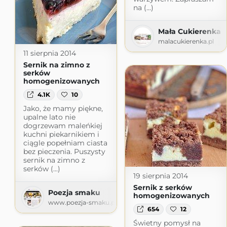
na (...)
Mała Cukierenka
malacukierenka.pl
11 sierpnia 2014
Sernik na zimno z
serków
homogenizowanych
4.1K
10
Jako, że mamy piękne,
upalne lato nie
dogrzewam maleńkiej
kuchni piekarnikiem i
ciągle popełniam ciasta
bez pieczenia. Puszysty
sernik na zimno z
serków (...)
19 sierpnia 2014
Sernik z serków
Poezja smaku
homogenizowanych
www.poezja-smaku.pl
654
12
Świetny pomysł na