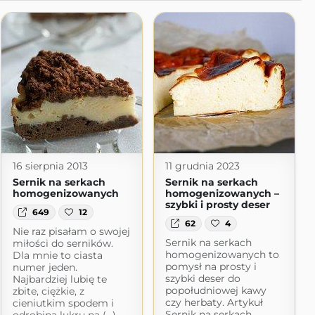
16 sierpnia 2013
11 grudnia 2023
Sernik na serkach
Sernik na serkach
homogenizowanych
homogenizowanych –
szybki i prosty deser
649
12
62
4
Nie raz pisałam o swojej
Sernik na serkach
miłości do serników.
homogenizowanych to
Dla mnie to ciasta
pomysł na prosty i
numer jeden.
szybki deser do
Najbardziej lubię te
popołudniowej kawy
zbite, ciężkie, z
czy herbaty. Artykuł
cieniutkim spodem i
Sernik na serkach