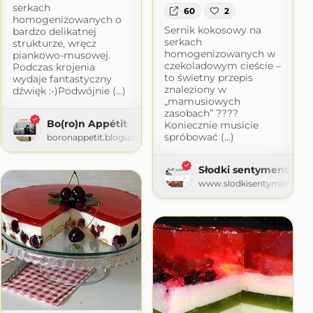
serkach
60
2
homogenizowanych o
Sernik kokosowy na
bardzo delikatnej
serkach
strukturze, wręcz
homogenizowanych w
piankowo-musowej.
czekoladowym cieście –
Podczas krojenia
to świetny przepis
wydaje fantastyczny
znaleziony w
dźwięk :-)Podwójnie (...)
„mamusiowych
zasobach” ????
Bo(ro)n Appétit
Koniecznie musicie
com
spróbować (...)
boronappetit.blogspot.com
Słodki sentyment
www.slodkisentyment.pl