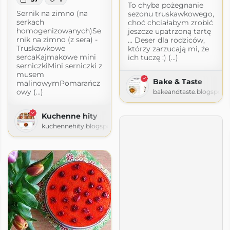
To chyba pożegnanie
Sernik na zimno (na
sezonu truskawkowego,
serkach
choć chciałabym zrobić
homogenizowanych)Se
jeszcze upatrzoną tartę
rnik na zimno (z sera) -
... Deser dla rodziców,
Truskawkowe
którzy zarzucają mi, że
sercaKajmakowe mini
ich tuczę :) (...)
serniczkiMini serniczki z
musem
Bake & Taste
malinowymPomarańcz
owy (...)
bakeandtaste.blogspot.
Kuchenne hity
kuchennehity.blogspot.com