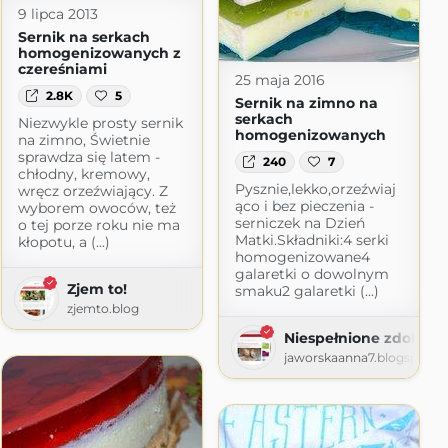
9 lipca 2013
Sernik na serkach
homogenizowanych z
czereśniami
25 maja 2016
2.8K
5
Sernik na zimno na
serkach
Niezwykle prosty sernik
homogenizowanych
na zimno, Świetnie
sprawdza się latem -
240
7
chłodny, kremowy,
Pysznie,lekko,orzeźwiaj
wręcz orzeźwiający. Z
ąco i bez pieczenia -
wyborem owoców, też
serniczek na Dzień
o tej porze roku nie ma
Matki.Składniki:4 serki
kłopotu, a (...)
homogenizowane4
galaretki o dowolnym
Zjem to!
smaku2 galaretki (...)
zjemto.blog
Niespełnione zdolnośc
jaworskaanna7.blogspot.c