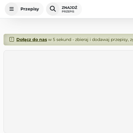
ZNAJDŹ
Przepisy
PRZEPIS
Dołącz do nas
w 5 sekund - zbieraj i dodawaj przepisy, 