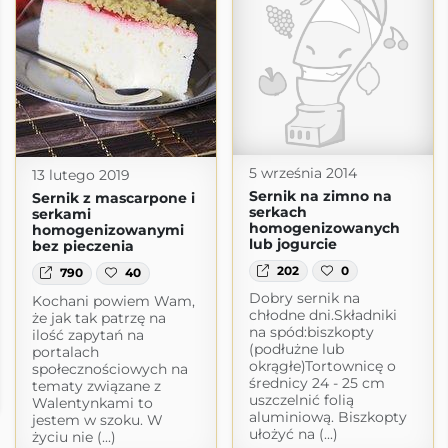
5 września 2014
13 lutego 2019
Sernik na zimno na
Sernik z mascarpone i
serkach
serkami
homogenizowanych
homogenizowanymi
lub jogurcie
bez pieczenia
202
0
790
40
Dobry sernik na
Kochani powiem Wam,
chłodne dni.Składniki
że jak tak patrzę na
na spód:biszkopty
ilość zapytań na
(podłużne lub
portalach
okrągłe)Tortownicę o
społecznościowych na
i
średnicy 24 - 25 cm
tematy związane z
uszczelnić folią
Walentynkami to
aluminiową. Biszkopty
jestem w szoku. W
ułożyć na (...)
życiu nie (...)