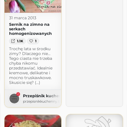
31 marca 2013
Sernik na zimno na
serkach
homogenizowanych
1.1K
1
Trochę lata w środku
zimy? Dlaczego nie...
Tego ciasta nie trzeba
chyba nikomu
przedstawiać. Idealnie
kremowe, delikatne i
.com
mocno truskawkowe.
Skusicie się? (...)
Przepiśnik kuchenny
przepisnikkuchenny.blogspot.com