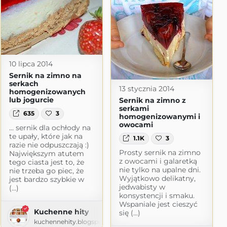
10 lipca 2014
Sernik na zimno na
serkach
13 stycznia 2014
homogenizowanych
lub jogurcie
Sernik na zimno z
serkami
635
3
homogenizowanymi i
owocami
… sernik dla ochłody na
te upały, które jak na
1.1K
3
razie nie odpuszczają :)
Prosty sernik na zimno
Największym atutem
z owocami i galaretką
tego ciasta jest to, że
nie tylko na upalne dni.
nie trzeba go piec, że
Wyjątkowo delikatny,
jest bardzo szybkie w
jedwabisty w
(...)
konsystencji i smaku.
Wspaniale jest cieszyć
Kuchenne hity
się (...)
kuchennehity.blogspot.com