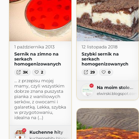
1 października 2013
12 listopada 2018
Sernik na zimno na
Szybki sernik na
serkach
serkach
homogenizowanych
homogenizowanych
3K
2
29
0
… z przepisu mojej
mamy, czyli wszystkim
Na moim stole...
dobrze znana puszysta
elwirski.blogspot.com
pianka z waniliowych
serków, z owocami i
galaretką. Lekka, szybka
w przygotowaniu,
idealna na (...)
Kuchenne hity
kuchennehity.blogspot.com