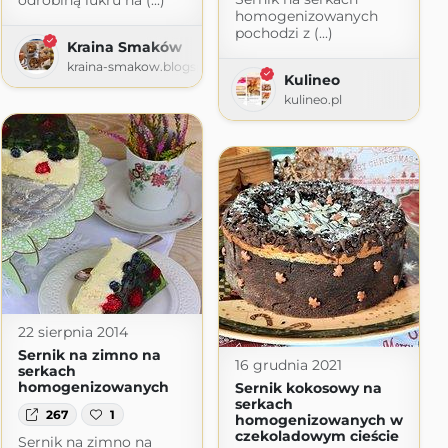
odrobiną lukru na (...)
homogenizowanych
pochodzi z (...)
Kraina Smaków
kraina-smakow.blogspot.com
Kulineo
kulineo.pl
22 sierpnia 2014
Sernik na zimno na
16 grudnia 2021
serkach
homogenizowanych
Sernik kokosowy na
serkach
267
1
homogenizowanych w
czekoladowym cieście
Sernik na zimno na