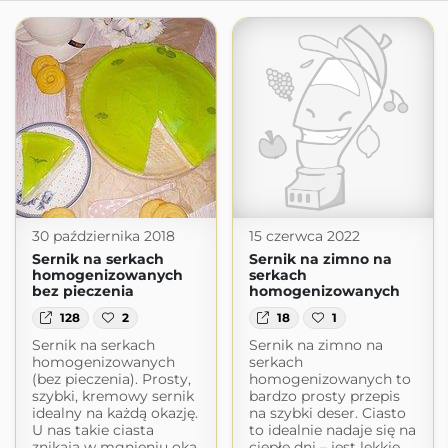
30 października 2018
15 czerwca 2022
Sernik na serkach
Sernik na zimno na
homogenizowanych
serkach
bez pieczenia
homogenizowanych
128
2
18
1
Sernik na serkach
Sernik na zimno na
homogenizowanych
serkach
(bez pieczenia). Prosty,
homogenizowanych to
szybki, kremowy sernik
bardzo prosty przepis
idealny na każdą okazję.
na szybki deser. Ciasto
U nas takie ciasta
to idealnie nadaje się na
znikają w mgnieniu oka.
ciepłe dni – jest lekkie,