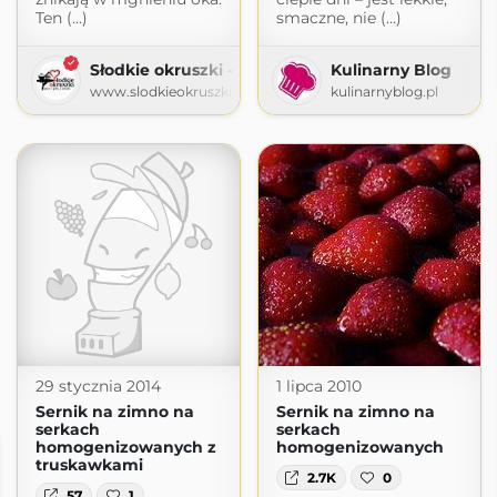
Ten (...)
smaczne, nie (...)
Słodkie okruszki - piecz i gotuj z sercem
Kulinarny Blog
www.slodkieokruszki.pl
kulinarnyblog.pl
29 stycznia 2014
1 lipca 2010
Sernik na zimno na
Sernik na zimno na
serkach
serkach
homogenizowanych z
homogenizowanych
truskawkami
2.7K
0
57
1