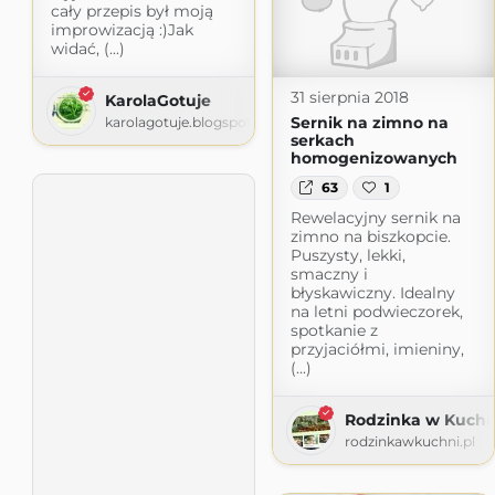
cały przepis był moją
improwizacją :)Jak
widać, (...)
31 sierpnia 2018
KarolaGotuje
Sernik na zimno na
karolagotuje.blogspot.com
serkach
homogenizowanych
63
1
Rewelacyjny sernik na
zimno na biszkopcie.
Puszysty, lekki,
smaczny i
błyskawiczny. Idealny
na letni podwieczorek,
spotkanie z
przyjaciółmi, imieniny,
(...)
Rodzinka w Kuchn
rodzinkawkuchni.pl