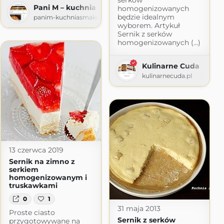
Pani M – kuchnia smakowita
homogenizowanych
będzie idealnym
panim-kuchniasmakowita.com
wyborem. Artykuł
Sernik z serków
homogenizowanych (...)
Kulinarne Cuda
kulinarnecuda.pl
13 czerwca 2019
Sernik na zimno z
serkiem
homogenizowanym i
truskawkami
0
1
31 maja 2013
Proste ciasto
Sernik z serków
przygotowywane na