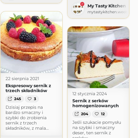
My Tasty Kitchen
estuje
mytastykitchen.weebly.c
22 sierpnia 2021
Ekspresowy sernik z
trzech składników
12 stycznia 2024
245
3
Sernik z serków
homogenizowanych
Dzisiaj przepis na
bardzo smaczny i
204
12
szybki do zrobienia
Jeśli szukacie pomysłu
sernik z trzech
na szybki i smaczny
składników, z mala…
deser, ten sernik z
serków