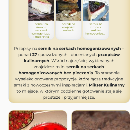
sernik na
sernik na
sernik na
zimno z
wiejskich
zimno z
serkami
serkach
serków
homogenizowanymi
homogenizowanych
i galaretka
Przepisy na
sernik na serkach homogenizowanych
–
ponad
27
sprawdzonych i docenianych
przepisów
kulinarnych
. Wśród najczęściej wybieranych
znajdziesz m.in.
sernik na serkach
homogenizowanych bez pieczenia
. To starannie
wyselekcjonowane propozycje, które łączą tradycyjne
smaki z nowoczesnymi inspiracjami.
Mikser Kulinarny
to miejsce, w którym codzienne gotowanie staje się
prostsze i przyjemniejsze.