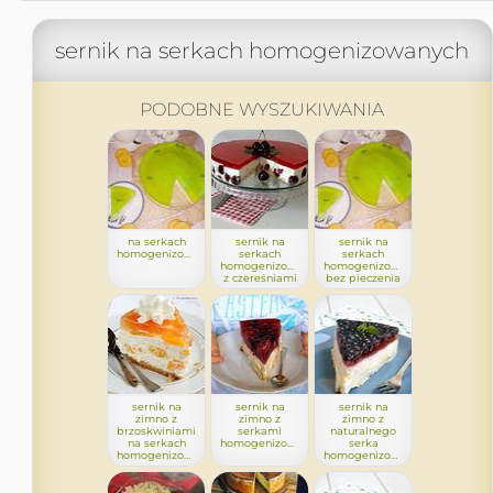
sernik na serkach homogenizowanych
PODOBNE WYSZUKIWANIA
na serkach
sernik na
sernik na
homogenizowanych
serkach
serkach
homogenizowanych
homogenizowanych
z czereśniami
bez pieczenia
sernik na
sernik na
sernik na
zimno z
zimno z
zimno z
brzoskwiniami
serkami
naturalnego
na serkach
homogenizowanymi
serka
homogenizowanych
homogenizowanych