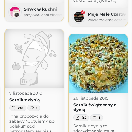
cukru1 całe jajo1/2 (...)
Smyk w kuchni
Moje Małe Czarowan
smykwkuchni.blogspot.com
www.mojemaleczarowan
7 listopada 2010
26 listopada 2015
Sernik z dynią
Sernik świąteczny z
261
1
dynią
Inną propozycją do
84
1
zabawy "Gotujemy po
Sernik z dynią to
polsku!" pod
zdecydowanie must
patronatem serwisu