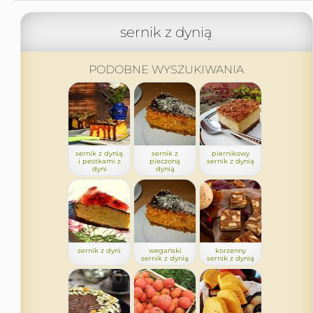
sernik z dynią
PODOBNE WYSZUKIWANIA
sernik z dynią
sernik z
piernikowy
i pestkami z
pieczoną
sernik z dynią
dyni
dynią
sernik z dyni
wegański
korzenny
sernik z dynią
sernik z dynią