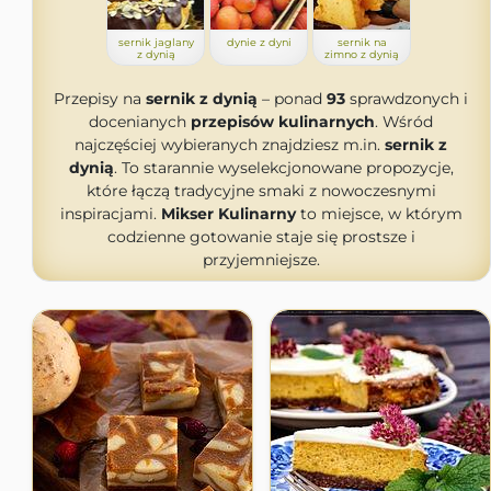
sernik jaglany
dynie z dyni
sernik na
z dynią
zimno z dynią
Przepisy na
sernik z dynią
– ponad
93
sprawdzonych i
docenianych
przepisów kulinarnych
. Wśród
najczęściej wybieranych znajdziesz m.in.
sernik z
dynią
. To starannie wyselekcjonowane propozycje,
które łączą tradycyjne smaki z nowoczesnymi
inspiracjami.
Mikser Kulinarny
to miejsce, w którym
codzienne gotowanie staje się prostsze i
przyjemniejsze.