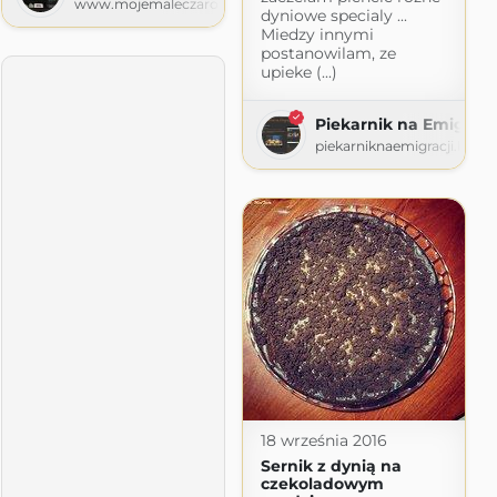
www.mojemaleczarowanie.pl
dyniowe specialy ...
Miedzy innymi
postanowilam, ze
upieke (...)
Piekarnik na Emigracj
piekarniknaemigracji.blog
pot.com
18 września 2016
Sernik z dynią na
czekoladowym