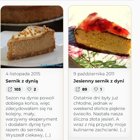
4 listopada 2015
9 października 2011
Sernik z dynią
Jesienny sernik z dyni
103
2
89
1
Sezon na dynie powoli
Ostatnie dni były już
dobiega końca, więc
chłodne, jednak w
zdecydowałam się na
weekend słońce pięknie
kolejny, mały,
świeciło. Nastała nasza
warzywny eksperyment
śliczna złota jesień. A
i dodałam dynię tym
wraz z nią przyszły moje
razem do sernika.
kulinarne zachcianki. (...)
Wyszedł ciekawy, (...)