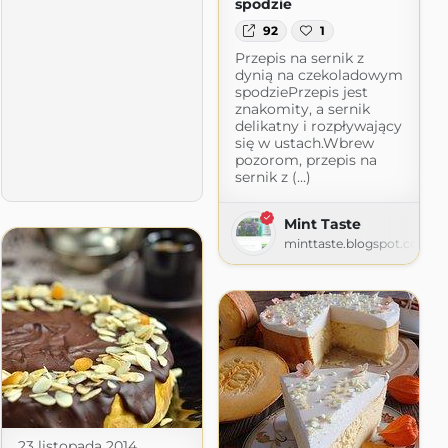
spodzie
92
1
Przepis na sernik z
dynią na czekoladowym
spodziePrzepis jest
znakomity, a sernik
delikatny i rozpływający
się w ustach.Wbrew
pozorom, przepis na
sernik z (...)
Mint Taste
minttaste.blogspot.com
prawy
blogspot.com
23 listopada 2014