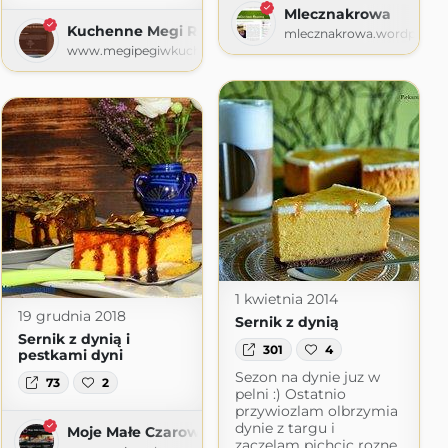
Mlecznakrowa
Kuchenne Megi Rewolucje
mlecznakrowa.wordpress
ie
www.megipegiwkuchni.blogspot.com
ie.pl
1 kwietnia 2014
19 grudnia 2018
Sernik z dynią
Sernik z dynią i
301
4
pestkami dyni
Sezon na dynie juz w
73
2
pelni :) Ostatnio
przywiozlam olbrzymia
dynie z targu i
Moje Małe Czarowanie
zaczelam pichcic rozne