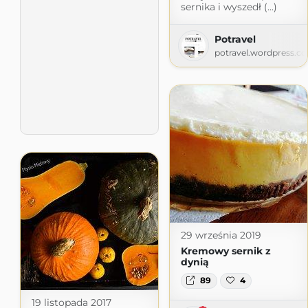
sernika i wyszedł (...)
Potravel
potravel.wordpress.c
29 września 2019
Kremowy sernik z
dynią
89
4
19 listopada 2017