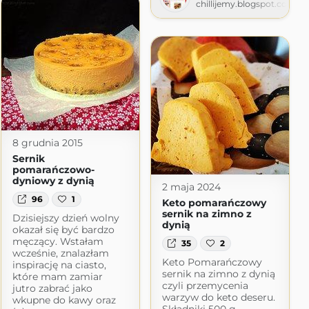
chillijemy.blogspot.com
ie
ie.pl
8 grudnia 2015
Sernik
pomarańczowo-
dyniowy z dynią
2 maja 2024
96
1
Keto pomarańczowy
sernik na zimno z
Dzisiejszy dzień wolny
dynią
okazał się być bardzo
męczący. Wstałam
35
2
wcześnie, znalazłam
Keto Pomarańczowy
inspirację na ciasto,
sernik na zimno z dynią
które mam zamiar
czyli przemycenia
jutro zabrać jako
warzyw do keto deseru.
wkupne do kawy oraz