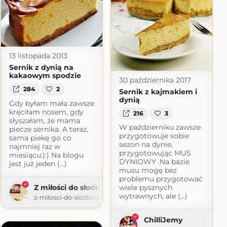
13 listopada 2013
Sernik z dynią na
kakaowym spodzie
30 października 2017
284
2
Sernik z kajmakiem i
dynią
Gdy byłam mała zawsze
kręciłam nosem, gdy
216
3
słyszałam, że mama
W październiku zawsze
piecze sernika. A teraz,
przygotowuje sobie
sama piekę go co
sezon na dynie,
najmniej raz w
przygotowując MUS
miesiącu:):) Na blogu
DYNIOWY .Na bazie
jest już jeden (...)
musu mogę bez
problemu przygotować
Z miłości do słodkości
wiele pysznych
wytrawnych, ale (...)
z-milosci-do-slodkosci.blogspot.com
ChilliJemy