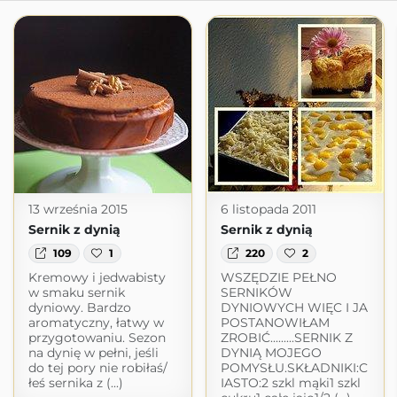
13 września 2015
6 listopada 2011
Sernik z dynią
Sernik z dynią
109
1
220
2
Kremowy i jedwabisty
WSZĘDZIE PEŁNO
w smaku sernik
SERNIKÓW
dyniowy. Bardzo
DYNIOWYCH WIĘC I JA
aromatyczny, łatwy w
POSTANOWIŁAM
przygotowaniu. Sezon
ZROBIĆ.........SERNIK Z
na dynię w pełni, jeśli
DYNIĄ MOJEGO
do tej pory nie robiłaś/
POMYSŁU.SKŁADNIKI:C
łeś sernika z (...)
IASTO:2 szkl mąki1 szkl