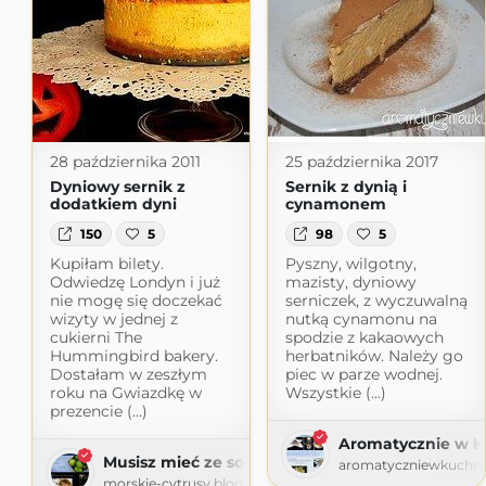
28 października 2011
25 października 2017
Dyniowy sernik z
Sernik z dynią i
dodatkiem dyni
cynamonem
150
5
98
5
Kupiłam bilety.
Pyszny, wilgotny,
Odwiedzę Londyn i już
mazisty, dyniowy
nie mogę się doczekać
serniczek, z wyczuwalną
wizyty w jednej z
nutką cynamonu na
cukierni The
spodzie z kakaowych
Hummingbird bakery.
herbatników. Należy go
Dostałam w zeszłym
piec w parze wodnej.
roku na Gwiazdkę w
Wszystkie (...)
prezencie (...)
Aromatycznie w k
Musisz mieć ze sobą limonkę
aromatyczniewkuchni
morskie-cytrusy.blogspot.com