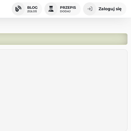
BLOG
PRZEPIS
Zaloguj się
ZGŁOŚ
DODAJ