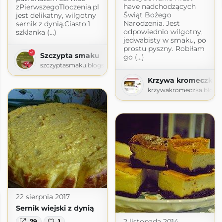
have nadchodzących
zPierwszegoTloczenia.pl
Świąt Bożego
jest delikatny, wilgotny
Narodzenia. Jest
sernik z dynią.Ciasto:1
odpowiednio wilgotny,
szklanka (...)
jedwabisty w smaku, po
prostu pyszny. Robiłam
Szczypta smaku
go (...)
szczyptasmaku.blogspot.com
Krzywa kromeczka
krzywakromeczka.blogs
y Gatity
ygatity.pl
22 sierpnia 2017
Sernik wiejski z dynią
2 listopada 2014
79
1