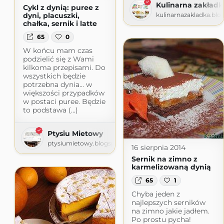
Kulinarna zakładk
Cykl z dynią: puree z
kulinarnazakladka.bl
dyni, placuszki,
chałka, sernik i latte
65
0
W końcu mam czas
podzielić się z Wami
kilkoma przepisami. Do
wszystkich będzie
potrzebna dynia... w
większości przypadków
w postaci puree. Będzie
to podstawa (...)
Ptysiu Mietowy
ptysiumietowy.blogspot.com
16 sierpnia 2014
Sernik na zimno z
karmelizowaną dynią
65
1
Chyba jeden z
najlepszych serników
na zimno jakie jadłem.
Po prostu pycha!