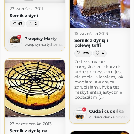
22 września 2011
Sernik z dyni
47
2
15 września 2013
Przepisy Marty
Sernik z dynią i
przepisymarty.home.blog
polewą toffi
225
4
Że też śmiałam
pomyśleć, że lekarz do
którego przyszłam jest
dla mnie...Nie wiem, jak
mogłam, ale chyba
zgłupiałam.Chyba też
nazbyt entuzjastycznie
podeszłam (...)
Cuda i cudeńka
cudaicudenka.blogspot
27 października 2013
Sernik z dynią na