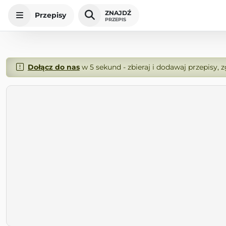
ZNAJDŹ
Przepisy
PRZEPIS
Dołącz do nas
w 5 sekund - zbieraj i dodawaj przepisy, 