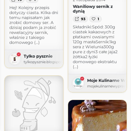
Waniliowy sernik z
Hej! Kolejny przepis
dynią
dotyczy ciasta. Kilka dni
temu napisałam jak
93
1
zrobić domowy ser. A
Składniki:Spód: 300g
dzisiaj podam ja zrobić
ciastek kakaowych z
rewelacyjny sernik,
płatkami owsianymi
właśnie z takiego
120g masłaSernik:1kg
domowego (...)
sera z Wielunia300g
pure z dyni3 całe jaja2
Tylko pysznie
żółtka2 łyżki
domowego ekstraktu
tylkopysznie.blogspot.com
(...)
Moje Kulinarne Wy
mojekulinarnewyprawy.
uchni
.blogspot.com