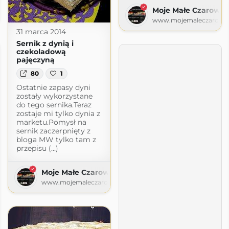
a
Moje Małe Czarowan
ogspot.com
www.mojemaleczarowan
31 marca 2014
Sernik z dynią i
czekoladową
pajęczyną
80
1
Ostatnie zapasy dyni
zostały wykorzystane
do tego sernika.Teraz
zostaje mi tylko dynia z
marketu.Pomysł na
sernik zaczerpnięty z
bloga MW tylko tam z
przepisu (...)
Moje Małe Czarowanie
www.mojemaleczarowanie.pl