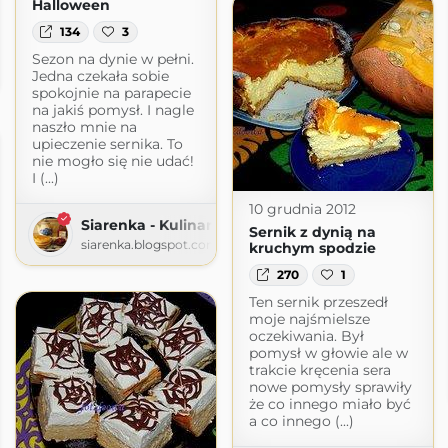
Halloween
134
3
Sezon na dynie w pełni.
Jedna czekała sobie
om
spokojnie na parapecie
na jakiś pomysł. I nagle
naszło mnie na
upieczenie sernika. To
nie mogło się nie udać!
I (...)
10 grudnia 2012
Siarenka - Kulinarnie
Sernik z dynią na
siarenka.blogspot.com
kruchym spodzie
270
1
Ten sernik przeszedł
moje najśmielsze
oczekiwania. Był
pomysł w głowie ale w
trakcie kręcenia sera
nowe pomysły sprawiły
że co innego miało być
a co innego (...)