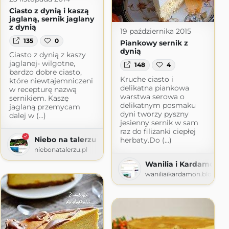
Ciasto z dynią i kaszą
jaglaną, sernik jaglany
z dynią
19 października 2015
135
0
Piankowy sernik z
dynią
Ciasto z dynią z kaszy
jaglanej- wilgotne,
148
4
bardzo dobre ciasto,
Kruche ciasto i
które niewtajemniczeni
delikatna piankowa
w recepturę nazwą
warstwa serowa o
sernikiem. Kaszę
delikatnym posmaku
jaglaną przemycam
dyni tworzy pyszny
dalej w (...)
jesienny sernik w sam
raz do filiżanki ciepłej
Niebo na talerzu
herbaty.Do (...)
niebonatalerzu.pl
Wanilia i Kardamon
waniliaikardamon.blogspo
.com