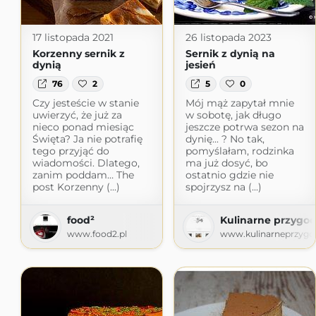
17 listopada 2021
26 listopada 2023
Korzenny sernik z
Sernik z dynią na
dynią
jesień
76
2
5
0
Czy jesteście w stanie
Mój mąż zapytał mnie
uwierzyć, że już za
w sobotę, jak długo
nieco ponad miesiąc
jeszcze potrwa sezon na
Święta? Ja nie potrafię
dynię... ? No tak,
tego przyjąć do
pomyślałam, rodzinka
wiadomości. Dlatego,
ma już dosyć, bo
zanim poddam… The
ostatnio gdzie nie
post Korzenny (...)
spojrzysz na (...)
food²
Kulinarne przygod
www.food2.pl
www.kulinarneprzygod