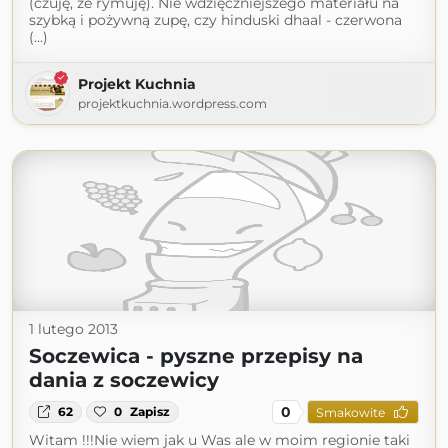
(czuję, że rymuję). Nie wdzięczniejszego materiału na
szybką i pożywną zupę, czy hinduski dhaal - czerwona
(...)
Projekt Kuchnia
projektkuchnia.wordpress.com
1 lutego 2013
Soczewica - pyszne przepisy na
dania z soczewicy
0
62
0
Zapisz
Smakowite
Witam !!!Nie wiem jak u Was ale w moim regionie taki