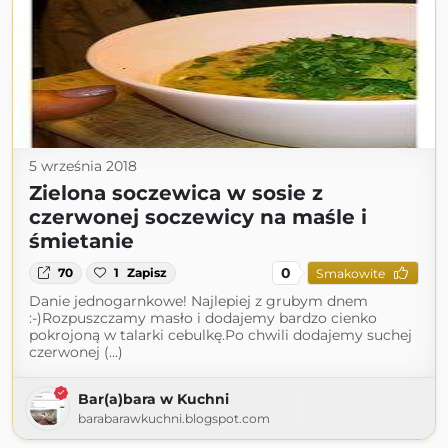
5 września 2018
Zielona soczewica w sosie z
czerwonej soczewicy na maśle i
śmietanie
0
70
1
Zapisz
Smakowite
Danie jednogarnkowe! Najlepiej z grubym dnem
:-)Rozpuszczamy masło i dodajemy bardzo cienko
pokrojoną w talarki cebulkę.Po chwili dodajemy suchej
czerwonej (...)
Bar(a)bara w Kuchni
barabarawkuchni.blogspot.com