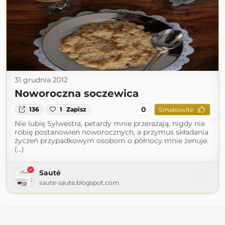
31 grudnia 2012
Noworoczna soczewica
0
136
1
Zapisz
Smakowite
Nie lubię Sylwestra, petardy mnie przerażają, nigdy nie
robię postanowień noworocznych, a przymus składania
życzeń przypadkowym osobom o północy mnie żenuje.
(...)
Sauté
saute-saute.blogspot.com