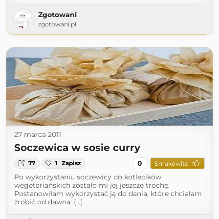
Zgotowani
zgotowani.pl
27 marca 2011
Soczewica w sosie curry
0
77
1
Zapisz
Smakowite
Po wykorzystaniu soczewicy do kotlecików
wegetariańskich zostało mi jej jeszcze trochę.
Postanowiłam wykorzystać ją do dania, które chciałam
zrobić od dawna: (...)