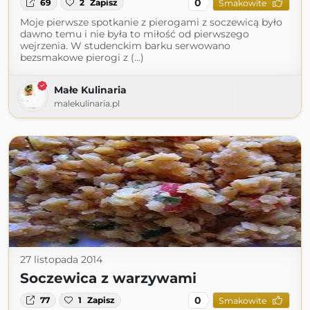
0
69
2
Zapisz
Smakowite
Moje pierwsze spotkanie z pierogami z soczewicą było
dawno temu i nie była to miłość od pierwszego
wejrzenia. W studenckim barku serwowano
bezsmakowe pierogi z (...)
Małe Kulinaria
malekulinaria.pl
27 listopada 2014
Soczewica z warzywami
0
77
1
Zapisz
Smakowite