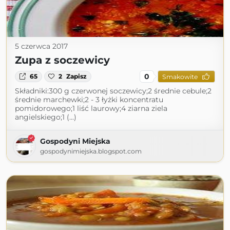
5 czerwca 2017
Zupa z soczewicy
0
65
2
Zapisz
Smakowite
Składniki:300 g czerwonej soczewicy;2 średnie cebule;2
średnie marchewki;2 - 3 łyżki koncentratu
pomidorowego;1 liść laurowy;4 ziarna ziela
angielskiego;1 (...)
Gospodyni Miejska
gospodynimiejska.blogspot.com