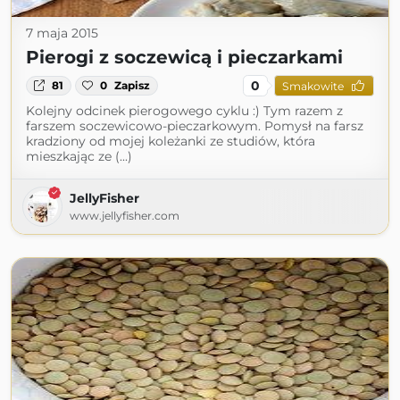
7 maja 2015
Pierogi z soczewicą i pieczarkami
0
81
0
Zapisz
Smakowite
Kolejny odcinek pierogowego cyklu :) Tym razem z
farszem soczewicowo-pieczarkowym. Pomysł na farsz
kradziony od mojej koleżanki ze studiów, która
mieszkając ze (...)
JellyFisher
www.jellyfisher.com