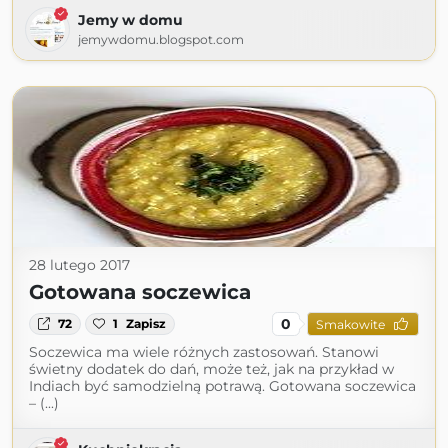
Jemy w domu
jemywdomu.blogspot.com
28 lutego 2017
Gotowana soczewica
0
72
1
Zapisz
Smakowite
Soczewica ma wiele różnych zastosowań. Stanowi
świetny dodatek do dań, może też, jak na przykład w
Indiach być samodzielną potrawą. Gotowana soczewica
– (...)