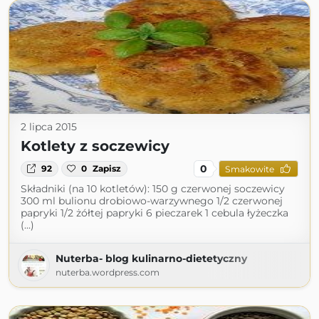
2 lipca 2015
Kotlety z soczewicy
0
92
0
Zapisz
Smakowite
Składniki (na 10 kotletów): 150 g czerwonej soczewicy
300 ml bulionu drobiowo-warzywnego 1/2 czerwonej
papryki 1/2 żółtej papryki 6 pieczarek 1 cebula łyżeczka
(...)
Nuterba- blog kulinarno-dietetyczny
nuterba.wordpress.com