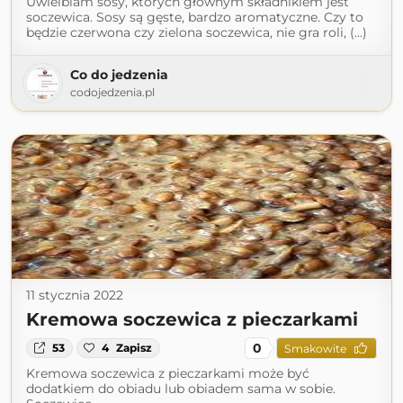
Uwielbiam sosy, których głównym składnikiem jest
soczewica. Sosy są gęste, bardzo aromatyczne. Czy to
będzie czerwona czy zielona soczewica, nie gra roli, (...)
Co do jedzenia
codojedzenia.pl
11 stycznia 2022
Kremowa soczewica z pieczarkami
0
53
4
Zapisz
Smakowite
Kremowa soczewica z pieczarkami może być
dodatkiem do obiadu lub obiadem sama w sobie.