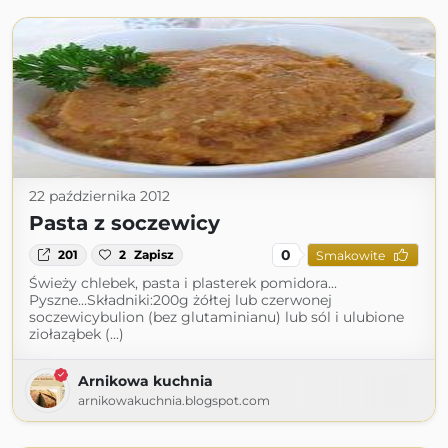
22 października 2012
Pasta z soczewicy
0
201
2
Zapisz
Smakowite
Świeży chlebek, pasta i plasterek pomidora...
Pyszne...Składniki:200g żółtej lub czerwonej
soczewicybulion (bez glutaminianu) lub sól i ulubione
ziołaząbek (...)
Arnikowa kuchnia
arnikowakuchnia.blogspot.com