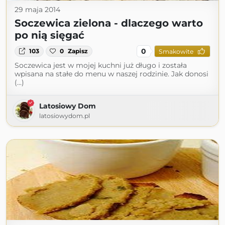
29 maja 2014
Soczewica zielona - dlaczego warto
po nią sięgać
0
103
0
Zapisz
Smakowite
Soczewica jest w mojej kuchni już długo i została
wpisana na stałe do menu w naszej rodzinie. Jak donosi
(...)
Latosiowy Dom
latosiowydom.pl