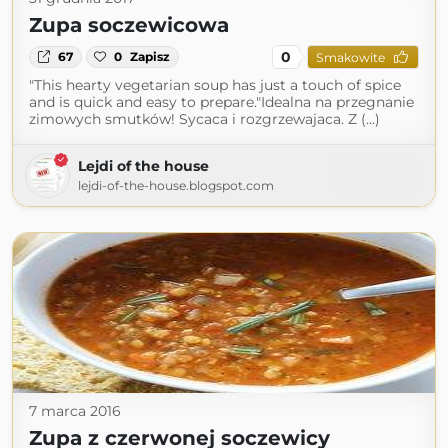
Zupa soczewicowa
0
67
0
Zapisz
Smakowite
"This hearty vegetarian soup has just a touch of spice
and is quick and easy to prepare."Idealna na przegnanie
zimowych smutków! Sycaca i rozgrzewajaca. Z (...)
Lejdi of the house
lejdi-of-the-house.blogspot.com
7 marca 2016
Zupa z czerwonej soczewicy