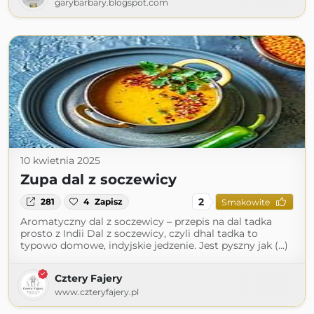
garybarbary.blogspot.com
10 kwietnia 2025
Zupa dal z soczewicy
2
281
4
Zapisz
Smakowite
Aromatyczny dal z soczewicy – przepis na dal tadka
prosto z Indii Dal z soczewicy, czyli dhal tadka to
typowo domowe, indyjskie jedzenie. Jest pyszny jak (...)
Cztery Fajery
www.czteryfajery.pl