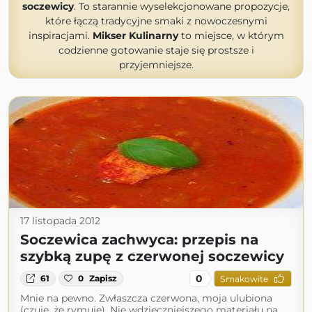
soczewicy
. To starannie wyselekcjonowane propozycje,
które łączą tradycyjne smaki z nowoczesnymi
inspiracjami.
Mikser Kulinarny
to miejsce, w którym
codzienne gotowanie staje się prostsze i
przyjemniejsze.
17 listopada 2012
Soczewica zachwyca: przepis na
szybką zupę z czerwonej soczewicy
0
61
0
Zapisz
Smakowite
Mnie na pewno. Zwłaszcza czerwona, moja ulubiona
(czuję, że rymuję). Nie wdzięczniejszego materiału na