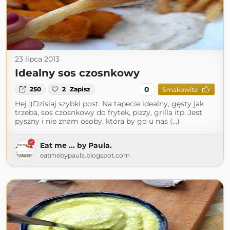
23 lipca 2013
Idealny sos czosnkowy
0
250
2
Zapisz
Smakowite
Hej :)Dzisiaj szybki post. Na tapecie idealny, gęsty jak
trzeba, sos czosnkowy do frytek, pizzy, grilla itp. Jest
pyszny i nie znam osoby, która by go u nas (...)
Eat me ... by Paula.
eatmebypaula.blogspot.com