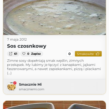
7 maja 2012
Sos czosnkowy
0
61
0
Zapisz
Smakowite
Zimne sosy dopełniają smak wędlin, zimnych
przekąsek. My lubimy je łączyć z kanapkami, jajkami
faszerowanymi, a nawet zapiekankami, pizzą i plackami
(...)
Smacznie Mi
smaczniemi.com