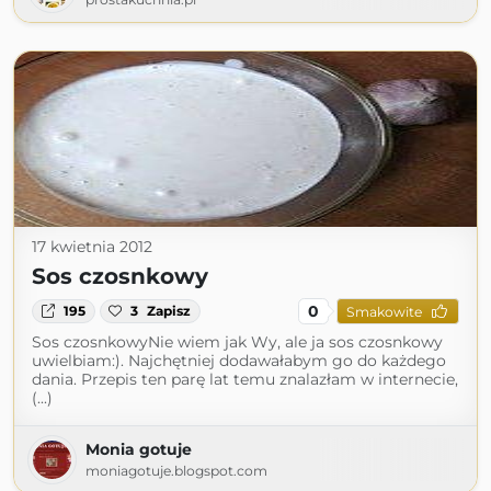
17 kwietnia 2012
Sos czosnkowy
0
195
3
Zapisz
Smakowite
Sos czosnkowyNie wiem jak Wy, ale ja sos czosnkowy
uwielbiam:). Najchętniej dodawałabym go do każdego
dania. Przepis ten parę lat temu znalazłam w internecie,
(...)
Monia gotuje
moniagotuje.blogspot.com