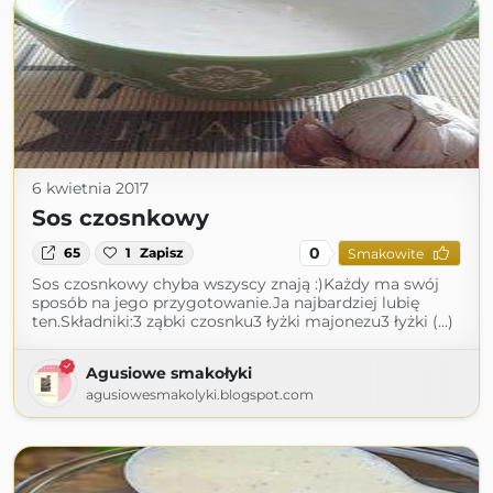
6 kwietnia 2017
Sos czosnkowy
0
65
1
Zapisz
Smakowite
Sos czosnkowy chyba wszyscy znają :)Każdy ma swój
sposób na jego przygotowanie.Ja najbardziej lubię
ten.Składniki:3 ząbki czosnku3 łyżki majonezu3 łyżki (...)
Agusiowe smakołyki
agusiowesmakolyki.blogspot.com