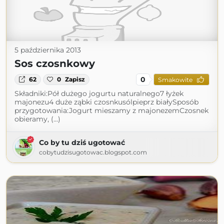
5 października 2013
Sos czosnkowy
0
62
0
Zapisz
Smakowite
Składniki:Pół dużego jogurtu naturalnego7 łyżek
majonezu4 duże ząbki czosnkusólpieprz białySposób
przygotowania:Jogurt mieszamy z majonezemCzosnek
obieramy, (...)
Co by tu dziś ugotować
cobytudzisugotowac.blogspot.com