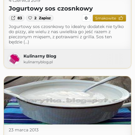
4 czerwca 2019
Jogurtowy sos czosnkowy
0
83
2
Zapisz
Smakowite
Jogurtowy sos czosnkowy to idealny dodatek nie tylko
do pizzy, ale wielu z nas uwielbia go jeść razem z
pieczonym mięsem, z potrawami z grilla. Sos ten
będzie (...)
Kulinarny Blog
kulinarnyblog.pl
23 marca 2013