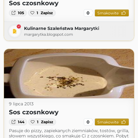
Sos czosnkowy
0
105
1
Zapisz
Smakowite
Kulinarne Szaleństwa Margarytki
margarytka.blogspot.com
9 lipca 2013
Sos czosnkowy
0
144
1
Zapisz
Smakowite
Pasuje do pizzy, zapiekanych ziemniaków, tostów, grilla,
słowem wszystkiego, co smakuje Ci z czosnkiem. Pobyt