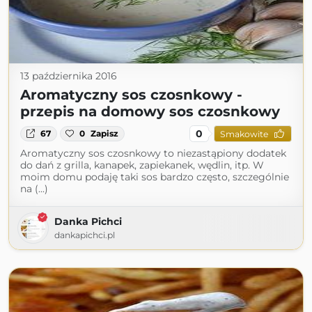
13 października 2016
Aromatyczny sos czosnkowy -
przepis na domowy sos czosnkowy
0
67
0
Zapisz
Smakowite
Aromatyczny sos czosnkowy to niezastąpiony dodatek
do dań z grilla, kanapek, zapiekanek, wędlin, itp. W
moim domu podaję taki sos bardzo często, szczególnie
na (...)
Danka Pichci
dankapichci.pl