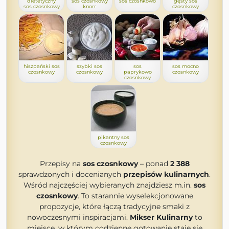
dietetyczny
sos czosnkowy
sos czosnkowo
gęsty sos
sos czosnkowy
knorr
czosnkowy
hiszpański sos
szybki sos
sos
sos mocno
czosnkowy
czosnkowy
paprykowo
czosnkowy
czosnkowy
pikantny sos
czosnkowy
Przepisy na
sos czosnkowy
– ponad
2 388
sprawdzonych i docenianych
przepisów kulinarnych
.
Wśród najczęściej wybieranych znajdziesz m.in.
sos
czosnkowy
. To starannie wyselekcjonowane
propozycje, które łączą tradycyjne smaki z
nowoczesnymi inspiracjami.
Mikser Kulinarny
to
miejsce, w którym codzienne gotowanie staje się