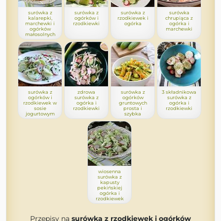
surówka z
surówka z
surówka z
surówka
kalarepki,
ogórków i
rzodkiewek i
chrupiąca z
marchewki i
rzodkiewki
ogórka
ogórka i
ogórków
marchewki
małosolnych
surówka z
zdrowa
surówka z
3 składnikowa
ogórków i
surówka z
ogórków
surówka z
rzodkiewek w
ogórka i
gruntowych
ogórka i
sosie
rzodkiewki
prosta i
rzodkiewki
jogurtowym
szybka
wiosenna
surówka z
kapusty
pekińskiej
ogórka i
rzodkiewek
Przepisy na
surówka z rzodkiewek i ogórków