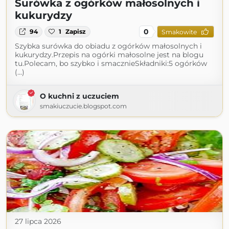
Surówka z ogórków małosolnych i
kukurydzy
0
94
1
Zapisz
Smakowite
Szybka surówka do obiadu z ogórków małosolnych i
kukurydzy.Przepis na ogórki małosolne jest na blogu
tu.Polecam, bo szybko i smacznieSkładniki:5 ogórków
(...)
O kuchni z uczuciem
smakiuczucie.blogspot.com
27 lipca 2026