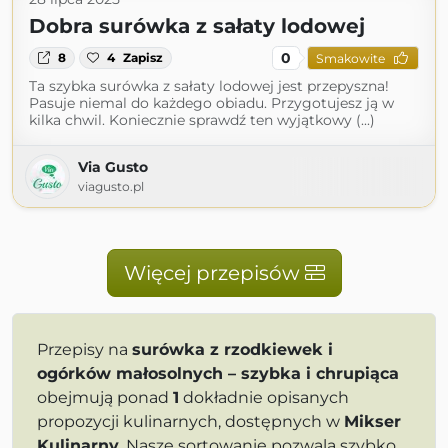
Dobra surówka z sałaty lodowej
0
8
4
Zapisz
Smakowite
Ta szybka surówka z sałaty lodowej jest przepyszna!
Pasuje niemal do każdego obiadu. Przygotujesz ją w
kilka chwil. Koniecznie sprawdź ten wyjątkowy (...)
Via Gusto
viagusto.pl
Więcej przepisów
Przepisy na
surówka z rzodkiewek i
ogórków małosolnych – szybka i chrupiąca
obejmują ponad
1
dokładnie opisanych
propozycji kulinarnych, dostępnych w
Mikser
Kulinarny
. Nasze sortowanie pozwala szybko