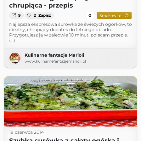
chrupiąca - przepis
0
9
2
Zapisz
Smakowite
Najlepsza ekspresowa surówka ze świeżych ogórków, to
idealny, chrupiący dodatek do letniego obiadu.
Przygotujesz ją w zaledwie 10 minut, polecam przepis.
(...)
Kulinarne fantazje Marioli
www.kulinarnefantazjemarioli.pl
19 czerwca 2014
Szybka surówka z sałaty ogórka i