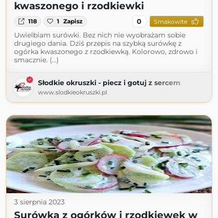
kwaszonego i rzodkiewki
0
118
1
Zapisz
Smakowite
Uwielbiam surówki. Bez nich nie wyobrażam sobie
drugiego dania. Dziś przepis na szybką surówkę z
ogórka kwaszonego z rzodkiewką. Kolorowo, zdrowo i
smacznie. (...)
Słodkie okruszki - piecz i gotuj z sercem
www.slodkieokruszki.pl
3 sierpnia 2023
Surówka z ogórków i rzodkiewek w