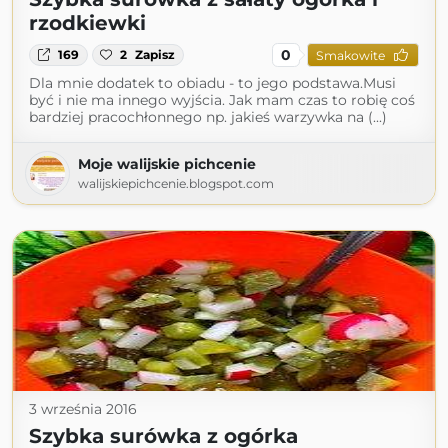
rzodkiewki
0
169
2
Zapisz
Smakowite
Dla mnie dodatek to obiadu - to jego podstawa.Musi
być i nie ma innego wyjścia. Jak mam czas to robię coś
bardziej pracochłonnego np. jakieś warzywka na (...)
Moje walijskie pichcenie
walijskiepichcenie.blogspot.com
3 września 2016
Szybka surówka z ogórka