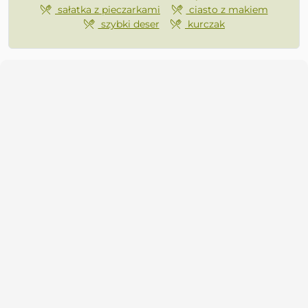
sałatka z pieczarkami
ciasto z makiem
szybki deser
kurczak