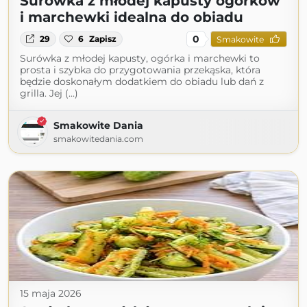
Surówka z młodej kapusty ogórków
i marchewki idealna do obiadu
0
29
6
Zapisz
Smakowite
Surówka z młodej kapusty, ogórka i marchewki to
prosta i szybka do przygotowania przekąska, która
będzie doskonałym dodatkiem do obiadu lub dań z
grilla. Jej (...)
Smakowite Dania
smakowitedania.com
15 maja 2026