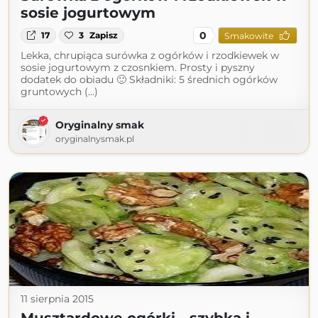
sosie jogurtowym
0
17
3
Zapisz
Smakowite
Lekka, chrupiąca surówka z ogórków i rzodkiewek w
sosie jogurtowym z czosnkiem. Prosty i pyszny
dodatek do obiadu 🙂 Składniki: 5 średnich ogórków
gruntowych (...)
Oryginalny smak
oryginalnysmak.pl
11 sierpnia 2015