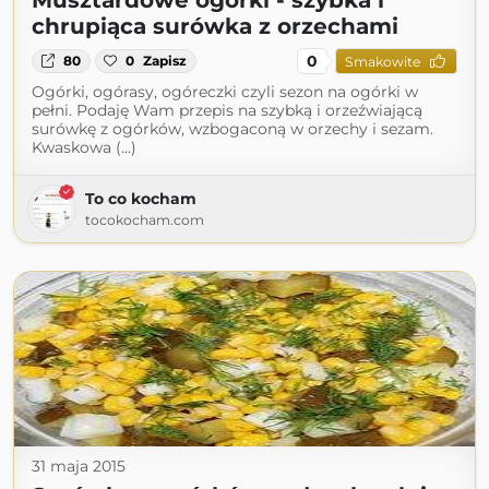
Musztardowe ogórki - szybka i
chrupiąca surówka z orzechami
0
80
0
Zapisz
Smakowite
Ogórki, ogórasy, ogóreczki czyli sezon na ogórki w
pełni. Podaję Wam przepis na szybką i orzeźwiającą
surówkę z ogórków, wzbogaconą w orzechy i sezam.
Kwaskowa (...)
To co kocham
tocokocham.com
31 maja 2015