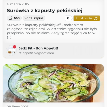
6 marca 2015
Surówka z kapusty pekińskiej
0
660
11
Zapisz
Smakowite
Surówka z kapusty pekińskiejUff... nadrobiłam
zaległości ze zdjęciami. W ostatnim tygodniu nie było
przepisów, bo nie miałam kiedy zgrać zdjęć :) Za to w
(...)
Jedz Fit - Bon Appétit!
fit-appetit.blogspot.com
28 lipca 2025