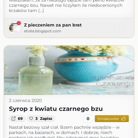
wiedziałam, że za niedługo będzie tam pełno kwiatów
czarnego bzu. Nawet nie liczyłam ile niedocenionych
krzaków tam (...)
Z pieczeniem za pan brat
etrala.blogspot.com
2 czerwca 2020
Syrop z kwiatu czarnego bzu
0
69
3
Zapisz
Smakowite
Nastał bezowy szał ciał. Bzem pachnie wszędzie – w
parkach, na bazarach, w domach. I dobrze, niech
pachnie jak najdłużej! Aby zatrzymać moc kwiatów