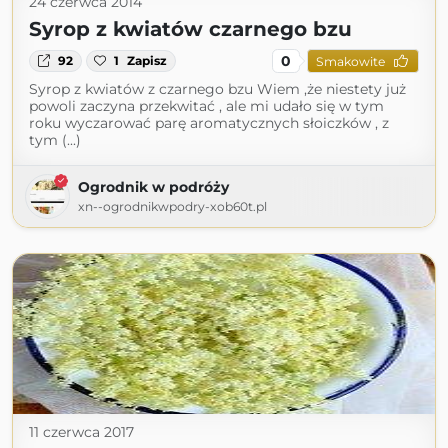
24 czerwca 2014
Syrop z kwiatów czarnego bzu
0
92
1
Zapisz
Smakowite
Syrop z kwiatów z czarnego bzu Wiem ,że niestety już
powoli zaczyna przekwitać , ale mi udało się w tym
roku wyczarować parę aromatycznych słoiczków , z
tym (...)
Ogrodnik w podróży
xn--ogrodnikwpodry-xob60t.pl
11 czerwca 2017