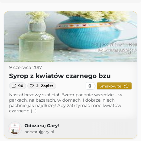
9 czerwca 2017
Syrop z kwiatów czarnego bzu
0
90
2
Zapisz
Smakowite
Nastał bezowy szał ciał. Bzem pachnie wszędzie – w
parkach, na bazarach, w domach. I dobrze, niech
pachnie jak najdłużej! Aby zatrzymać moc kwiatów
czarnego (...)
Odczaruj Gary!
odczarujgary.pl