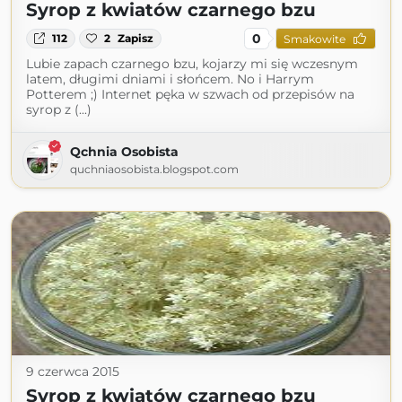
Syrop z kwiatów czarnego bzu
0
112
2
Zapisz
Smakowite
Lubie zapach czarnego bzu, kojarzy mi się wczesnym
latem, długimi dniami i słońcem. No i Harrym
Potterem ;) Internet pęka w szwach od przepisów na
syrop z (...)
Qchnia Osobista
quchniaosobista.blogspot.com
9 czerwca 2015
Syrop z kwiatów czarnego bzu