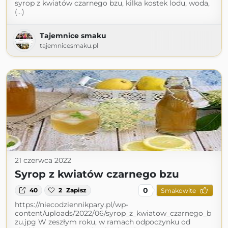
syrop z kwiatów czarnego bzu, kilka kostek lodu, woda,
(...)
Tajemnice smaku
tajemnicesmaku.pl
21 czerwca 2022
Syrop z kwiatów czarnego bzu
0
40
2
Zapisz
Smakowite
https://niecodziennikpary.pl/wp-
content/uploads/2022/06/syrop_z_kwiatow_czarnego_b
zu.jpg W zeszłym roku, w ramach odpoczynku od