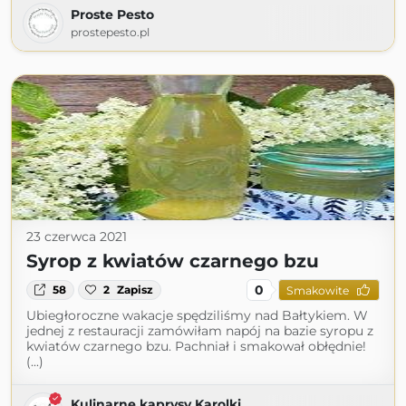
Proste Pesto
prostepesto.pl
23 czerwca 2021
Syrop z kwiatów czarnego bzu
0
58
2
Zapisz
Smakowite
Ubiegłoroczne wakacje spędziliśmy nad Bałtykiem. W
jednej z restauracji zamówiłam napój na bazie syropu z
kwiatów czarnego bzu. Pachniał i smakował obłędnie!
(...)
Kulinarne kaprysy Karolki