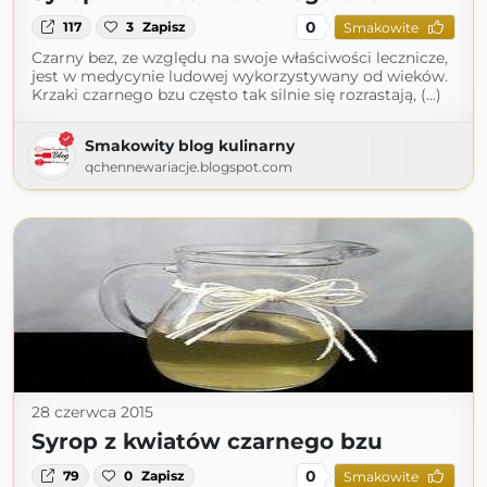
0
117
3
Zapisz
Smakowite
Czarny bez, ze względu na swoje właściwości lecznicze,
jest w medycynie ludowej wykorzystywany od wieków.
Krzaki czarnego bzu często tak silnie się rozrastają, (...)
Smakowity blog kulinarny
qchennewariacje.blogspot.com
28 czerwca 2015
Syrop z kwiatów czarnego bzu
0
79
0
Zapisz
Smakowite