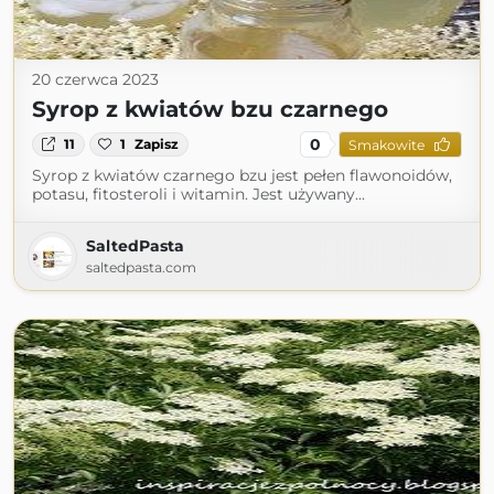
20 czerwca 2023
Syrop z kwiatów bzu czarnego
0
11
1
Zapisz
Smakowite
Syrop z kwiatów czarnego bzu jest pełen flawonoidów,
potasu, fitosteroli i witamin. Jest używany...
SaltedPasta
saltedpasta.com