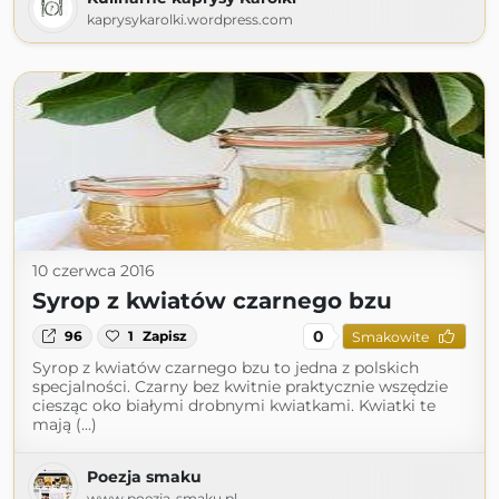
kaprysykarolki.wordpress.com
10 czerwca 2016
Syrop z kwiatów czarnego bzu
0
96
1
Zapisz
Smakowite
Syrop z kwiatów czarnego bzu to jedna z polskich
specjalności. Czarny bez kwitnie praktycznie wszędzie
ciesząc oko białymi drobnymi kwiatkami. Kwiatki te
mają (...)
Poezja smaku
www.poezja-smaku.pl