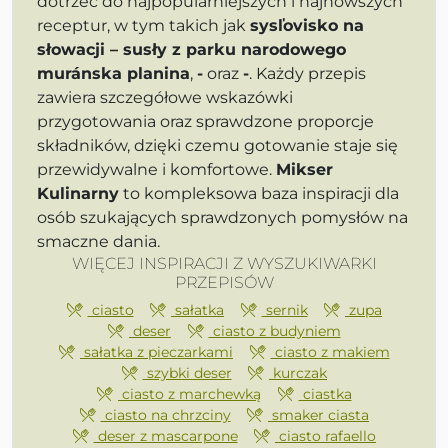
dotrzeć do najpopularniejszych i najnowszych
receptur, w tym takich jak
sysľovisko na
słowacji – susły z parku narodowego
muránska planina
,
-
oraz
-
. Każdy przepis
zawiera szczegółowe wskazówki
przygotowania oraz sprawdzone proporcje
składników, dzięki czemu gotowanie staje się
przewidywalne i komfortowe.
Mikser
Kulinarny
to kompleksowa baza inspiracji dla
osób szukających sprawdzonych pomysłów na
smaczne dania.
WIĘCEJ INSPIRACJI Z WYSZUKIWARKI
PRZEPISÓW
ciasto
sałatka
sernik
zupa
deser
ciasto z budyniem
sałatka z pieczarkami
ciasto z makiem
szybki deser
kurczak
ciasto z marchewką
ciastka
ciasto na chrzciny
smaker ciasta
deser z mascarpone
ciasto rafaello