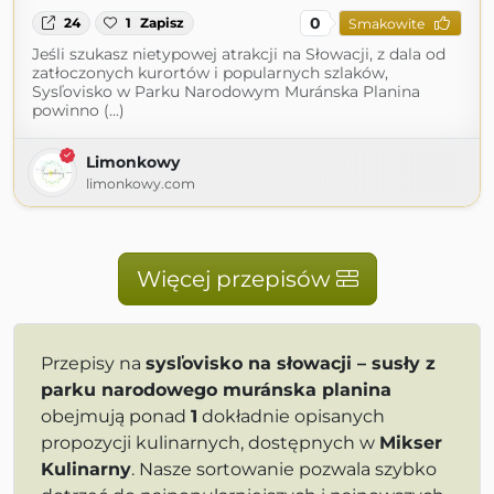
0
24
1
Zapisz
Smakowite
Jeśli szukasz nietypowej atrakcji na Słowacji, z dala od
zatłoczonych kurortów i popularnych szlaków,
Sysľovisko w Parku Narodowym Muránska Planina
powinno (...)
Limonkowy
limonkowy.com
Więcej przepisów
Przepisy na
sysľovisko na słowacji – susły z
parku narodowego muránska planina
obejmują ponad
1
dokładnie opisanych
propozycji kulinarnych, dostępnych w
Mikser
Kulinarny
. Nasze sortowanie pozwala szybko