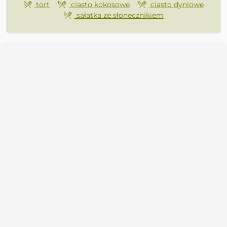
tort
ciasto kokosowe
ciasto dyniowe
sałatka ze słonecznikiem