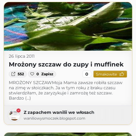
26 lipca 2011
Mrożony szczaw do zupy i muffinek
0
552
0
Zapisz
Smakowite
MROŻONY SZCZAWMoja Mama zawsze robiła szczaw
na zimę w słoiczkach. Ja w tym roku z braku czasu
stwierdziłam, że zaryzykuje i zamrożę też szczaw.
Bardzo (...)
Z zapachem wanilii we włosach
waniliowysmoczek.blogspot.com