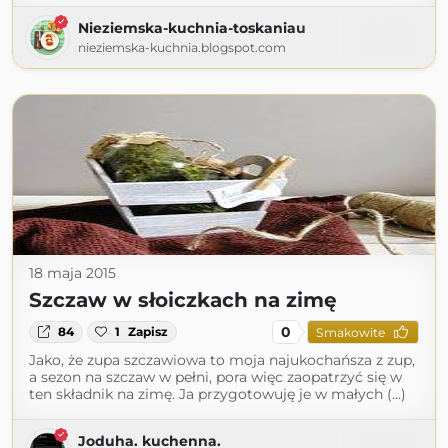
Nieziemska-kuchnia-toskaniau
nieziemska-kuchnia.blogspot.com
18 maja 2015
Szczaw w słoiczkach na zimę
0
84
1
Zapisz
Smakowite
Jako, że zupa szczawiowa to moja najukochańsza z zup,
a sezon na szczaw w pełni, pora więc zaopatrzyć się w
ten składnik na zimę. Ja przygotowuję je w małych (...)
Joduha. kuchenna.