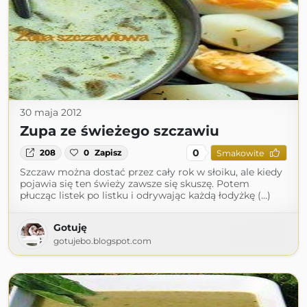
30 maja 2012
Zupa ze świeżego szczawiu
0
208
0
Zapisz
Smakowite
Szczaw można dostać przez cały rok w słoiku, ale kiedy
pojawia się ten świeży zawsze się skuszę. Potem
płucząc listek po listku i odrywając każdą łodyżkę (...)
Gotuję
gotujebo.blogspot.com