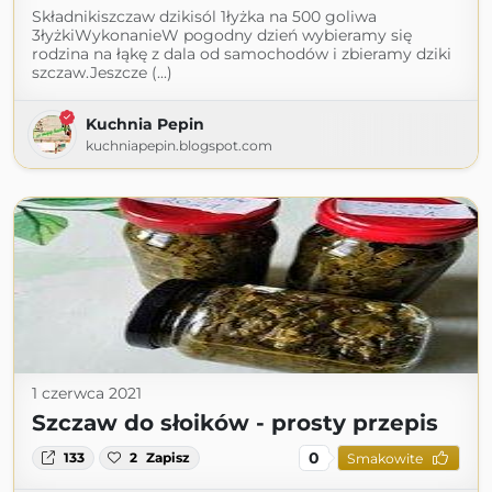
Składnikiszczaw dzikisól 1łyżka na 500 goliwa
3łyżkiWykonanieW pogodny dzień wybieramy się
rodzina na łąkę z dala od samochodów i zbieramy dziki
szczaw.Jeszcze (...)
Kuchnia Pepin
kuchniapepin.blogspot.com
1 czerwca 2021
Szczaw do słoików - prosty przepis
0
133
2
Zapisz
Smakowite