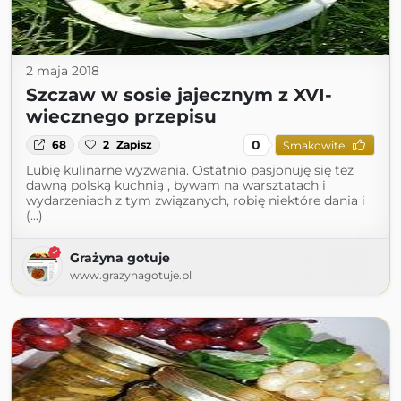
2 maja 2018
Szczaw w sosie jajecznym z XVI-
wiecznego przepisu
0
68
2
Zapisz
Smakowite
Lubię kulinarne wyzwania. Ostatnio pasjonuję się tez
dawną polską kuchnią , bywam na warsztatach i
wydarzeniach z tym związanych, robię niektóre dania i
(...)
Grażyna gotuje
www.grazynagotuje.pl