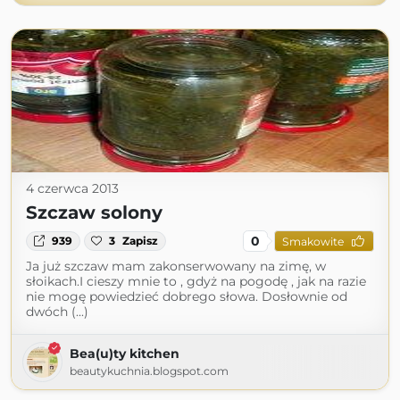
4 czerwca 2013
Szczaw solony
0
939
3
Zapisz
Smakowite
Ja już szczaw mam zakonserwowany na zimę, w
słoikach.I cieszy mnie to , gdyż na pogodę , jak na razie
nie mogę powiedzieć dobrego słowa. Dosłownie od
dwóch (...)
Bea(u)ty kitchen
beautykuchnia.blogspot.com