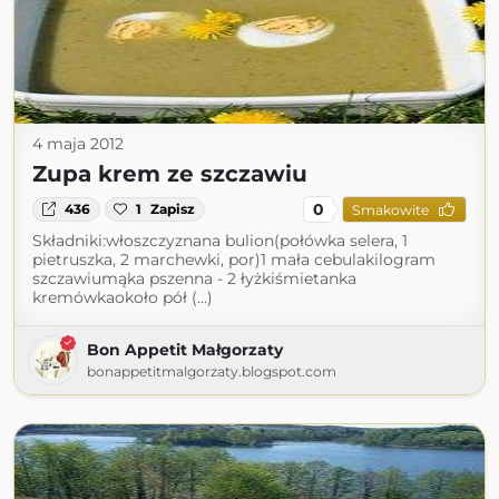
4 maja 2012
Zupa krem ze szczawiu
0
436
1
Zapisz
Smakowite
Składniki:włoszczyznana bulion(połówka selera, 1
pietruszka, 2 marchewki, por)1 mała cebulakilogram
szczawiumąka pszenna - 2 łyżkiśmietanka
kremówkaokoło pół (...)
Bon Appetit Małgorzaty
bonappetitmalgorzaty.blogspot.com