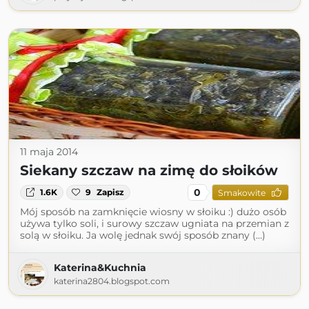
11 maja 2014
Siekany szczaw na zimę do słoików
0
1.6K
9
Zapisz
Smakowite
Mój sposób na zamknięcie wiosny w słoiku :) dużo osób
używa tylko soli, i surowy szczaw ugniata na przemian z
solą w słoiku. Ja wolę jednak swój sposób znany (...)
Katerina&Kuchnia
katerina2804.blogspot.com