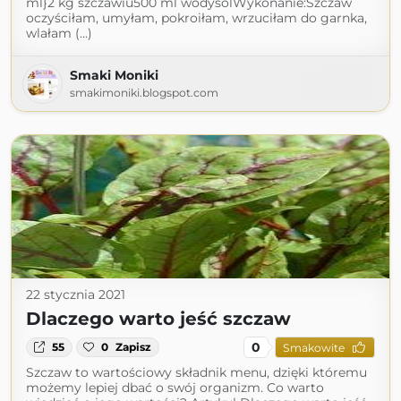
ml}2 kg szczawiu500 ml wodysólWykonanie:Szczaw
oczyściłam, umyłam, pokroiłam, wrzuciłam do garnka,
wlałam (...)
Smaki Moniki
smakimoniki.blogspot.com
22 stycznia 2021
Dlaczego warto jeść szczaw
0
55
0
Zapisz
Smakowite
Szczaw to wartościowy składnik menu, dzięki któremu
możemy lepiej dbać o swój organizm. Co warto