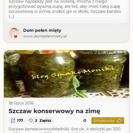
Szczaw najlepszy jest na wiosnę, można z niego
przygotować pyszną zupę, ale też, aby mieć taką zupę
szczawiową w zimie, zrobić go w słoiki. Szczaw bardzo
(...)
Dom pełen mięty
www.dompelenmiety.pl
18 lipca 2016
Szczaw konserwowy na zimę
0
177
2
Zapisz
Smakowite
Szczaw konserwowyskładniki: {na ok. 4 słoiczki po 300