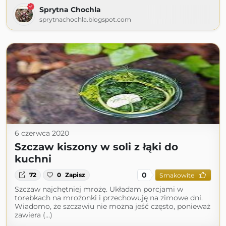
Sprytna Chochla
sprytnachochla.blogspot.com
6 czerwca 2020
Szczaw kiszony w soli z łąki do
kuchni
0
72
0
Zapisz
Smakowite
Szczaw najchętniej mrożę. Układam porcjami w
torebkach na mrożonki i przechowuję na zimowe dni.
Wiadomo, że szczawiu nie można jeść często, ponieważ
zawiera (...)