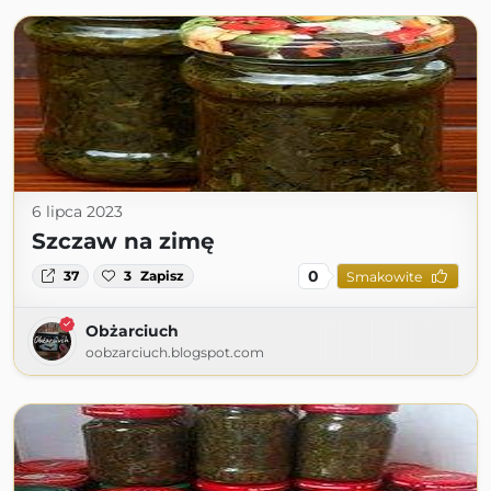
6 lipca 2023
Szczaw na zimę
0
37
3
Zapisz
Smakowite
Obżarciuch
oobzarciuch.blogspot.com