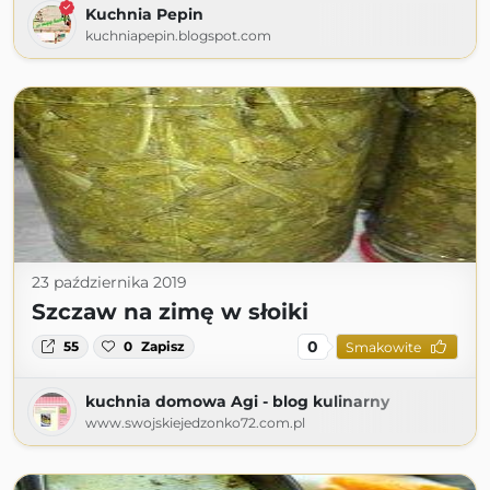
Kuchnia Pepin
kuchniapepin.blogspot.com
23 października 2019
Szczaw na zimę w słoiki
0
55
0
Zapisz
Smakowite
kuchnia domowa Agi - blog kulinarny
www.swojskiejedzonko72.com.pl