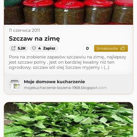
11 czerwca 2011
Szczaw na zimę
0
5.2K
4
Zapisz
Smakowite
Pora na zrobienie zapasów szczawiu na zimę., najlepszy
jest szczaw polny , jest on bardziej kwaśny niż ten
ogrodowy. szczaw sól olej Szczaw myjemy i (...)
Moje domowe kucharzenie
mojekucharzenie-bozena-1968.blogspot.com