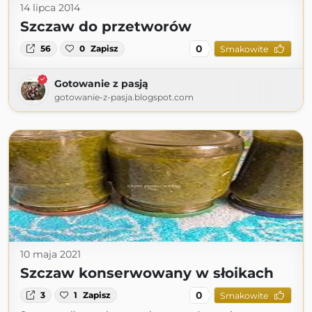
14 lipca 2014
Szczaw do przetworów
0
56
0
Zapisz
Smakowite
Gotowanie z pasją
gotowanie-z-pasja.blogspot.com
10 maja 2021
Szczaw konserwowany w słoikach
0
3
1
Zapisz
Smakowite