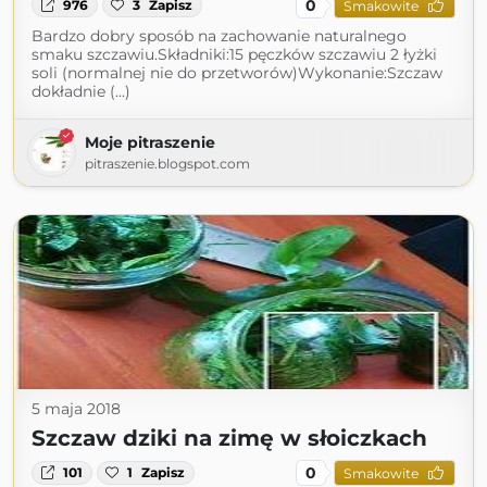
0
976
3
Zapisz
Smakowite
Bardzo dobry sposób na zachowanie naturalnego
smaku szczawiu.Składniki:15 pęczków szczawiu 2 łyżki
soli (normalnej nie do przetworów)Wykonanie:Szczaw
dokładnie (...)
Moje pitraszenie
pitraszenie.blogspot.com
5 maja 2018
Szczaw dziki na zimę w słoiczkach
0
101
1
Zapisz
Smakowite