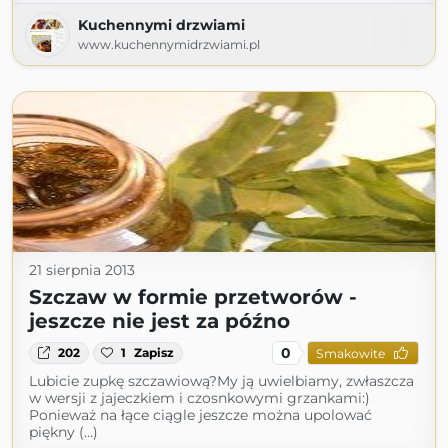
Kuchennymi drzwiami
www.kuchennymidrzwiami.pl
21 sierpnia 2013
Szczaw w formie przetworów -
jeszcze nie jest za późno
0
202
1
Zapisz
Smakowite
Lubicie zupkę szczawiową?My ją uwielbiamy, zwłaszcza
w wersji z jajeczkiem i czosnkowymi grzankami:)
Ponieważ na łące ciągle jeszcze można upolować
piękny (...)