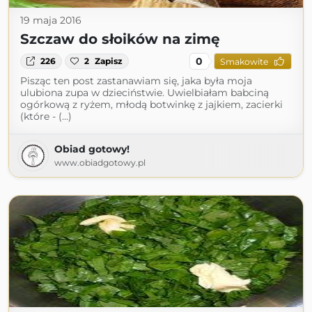
19 maja 2016
Szczaw do słoików na zimę
0
226
2
Zapisz
Smakowite
Pisząc ten post zastanawiam się, jaka była moja
ulubiona zupa w dzieciństwie. Uwielbiałam babciną
ogórkową z ryżem, młodą botwinkę z jajkiem, zacierki
(które - (...)
Obiad gotowy!
www.obiadgotowy.pl