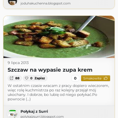
joduhakuchenna.blogspot.com
9 lipca 2013
Szczaw na wypasie zupa krem
0
88
0
Zapisz
Smakowite
W ostatnim czasie wracam z pracy dopiero wieczorem,
więc rolę kuchmistrza po raz kolejny przejął mój
ukochany. I dobrze, bo lubię od niego połykać.Po
powrocie (...)
Połykaj z Surri
polykajzsurri.blogspot.com