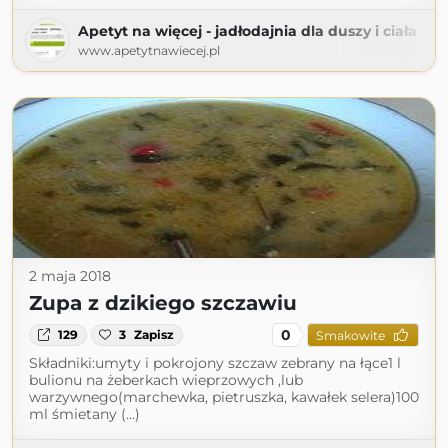
Apetyt na więcej - jadłodajnia dla duszy i ciała
www.apetytnawiecej.pl
2 maja 2018
Zupa z dzikiego szczawiu
0
129
3
Zapisz
Smakowite
Składniki:umyty i pokrojony szczaw zebrany na łące1 l
bulionu na żeberkach wieprzowych ,lub
warzywnego(marchewka, pietruszka, kawałek selera)100
ml śmietany (...)