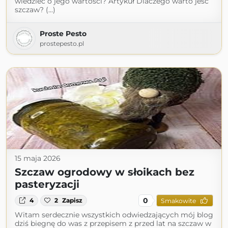
wiedzieć o jego wartości? Artykuł Dlaczego warto jeść
szczaw? (...)
Proste Pesto
prostepesto.pl
15 maja 2026
Szczaw ogrodowy w słoikach bez
pasteryzacji
0
4
2
Zapisz
Smakowite
Witam serdecznie wszystkich odwiedzających mój blog
dziś biegnę do was z przepisem z przed lat na szczaw w