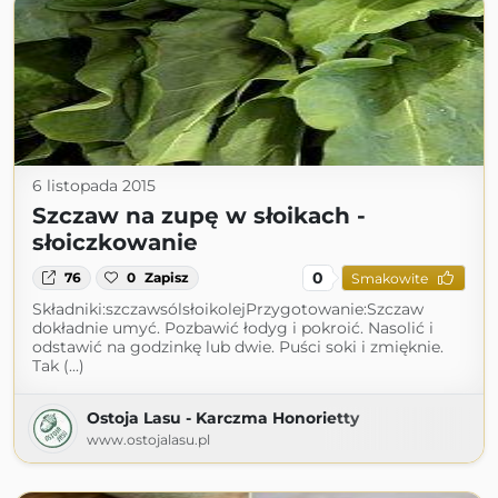
6 listopada 2015
Szczaw na zupę w słoikach -
słoiczkowanie
0
76
0
Zapisz
Smakowite
Składniki:szczawsólsłoikolejPrzygotowanie:Szczaw
dokładnie umyć. Pozbawić łodyg i pokroić. Nasolić i
odstawić na godzinkę lub dwie. Puści soki i zmięknie.
Tak (...)
Ostoja Lasu - Karczma Honorietty
www.ostojalasu.pl