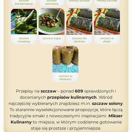
szczaw
szczaw
świeży szczaw
młody szczaw
konserwowy
czerwony
szczaw
szczaw zupa
szczaw do
szczaw w
mrożony
słoików
słoiki
szczaw w
słoikach
Przepisy na
szczaw
– ponad
609
sprawdzonych i
docenianych
przepisów kulinarnych
. Wśród
najczęściej wybieranych znajdziesz m.in.
szczaw solony
.
To starannie wyselekcjonowane propozycje, które łączą
tradycyjne smaki z nowoczesnymi inspiracjami.
Mikser
Kulinarny
to miejsce, w którym codzienne gotowanie
staje się prostsze i przyjemniejsze.