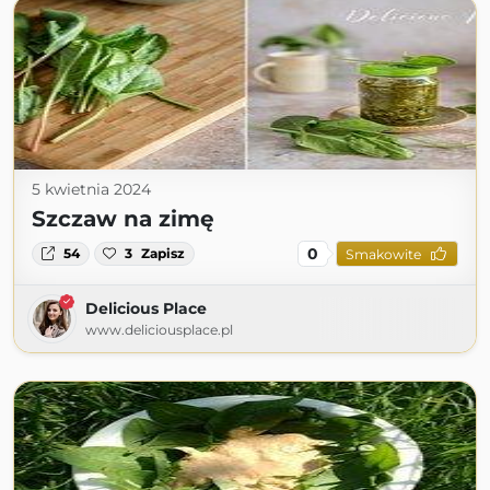
5 kwietnia 2024
Szczaw na zimę
0
54
3
Zapisz
Smakowite
Delicious Place
www.deliciousplace.pl