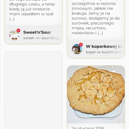
szczególnie w sezonie
długiego czasu, a teraz
zimowym, jabłek nie
kiedy ją już wreszcie
brakuje. Jemy je na
mam wpadłem w szał
surowo, dodajemy je do
(...)
surówek, pieczonego
mięsa, racuchów,
Sweet'n'Sour
naleśników i (...)
sweet--n--sour.blogspot.com
W koperkowej kuch
koper-w-kuchni.blogsp
24 stycznia 2016