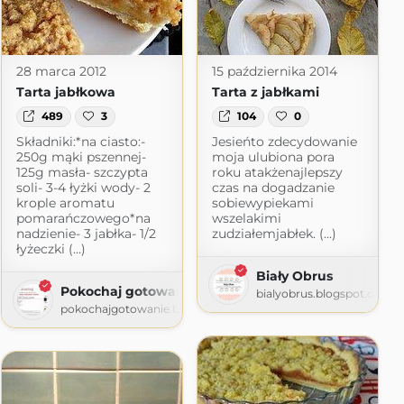
28 marca 2012
15 października 2014
Tarta jabłkowa
Tarta z jabłkami
489
3
104
0
Składniki:*na ciasto:-
Jesieńto zdecydowanie
250g mąki pszennej-
moja ulubiona pora
125g masła- szczypta
roku atakżenajlepszy
soli- 3-4 łyżki wody- 2
czas na dogadzanie
krople aromatu
sobiewypiekami
pomarańczowego*na
wszelakimi
nadzienie- 3 jabłka- 1/2
zudziałemjabłek. (...)
łyżeczki (...)
Biały Obrus
Pokochaj gotowanie
bialyobrus.blogspot.com
pokochajgotowanie.blogspot.com
arioli
rioli.pl