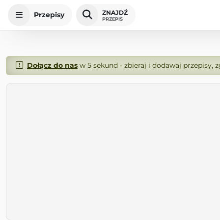
ZNAJDŹ
Przepisy
PRZEPIS
Dołącz do nas
w 5 sekund - zbieraj i dodawaj przepisy, 