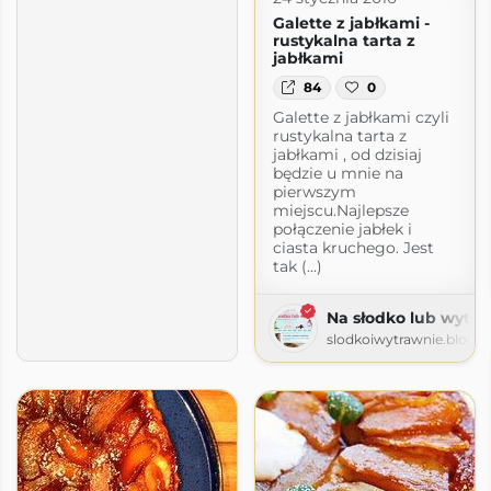
Galette z jabłkami -
rustykalna tarta z
jabłkami
84
0
Galette z jabłkami czyli
rustykalna tarta z
jabłkami , od dzisiaj
będzie u mnie na
pierwszym
miejscu.Najlepsze
połączenie jabłek i
ciasta kruchego. Jest
tak (...)
Na słodko lub wytra
slodkoiwytrawnie.blogs
m