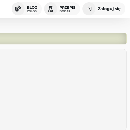
BLOG
PRZEPIS
Zaloguj się
ZGŁOŚ
DODAJ