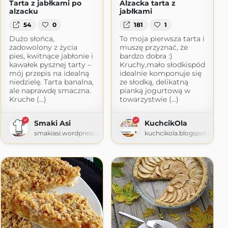
Tarta z jabłkami po
Alzacka tarta z
alzacku
jabłkami
54
0
181
1
Dużo słońca,
To moja pierwsza tarta i
zadowolony z życia
muszę przyznać, że
pies, kwitnące jabłonie i
bardzo dobra :)
kawałek pysznej tarty –
Kruchy,mało słodkispód
mój przepis na idealną
idealnie komponuje się
niedzielę. Tarta banalna,
ze słodką, delikatną
ale naprawdę smaczna.
pianką jogurtową w
Kruche (...)
towarzystwie (...)
Smaki Asi
KuchcikOla
smakiasi.wordpress.com
kuchcikola.blogspot.com
wnie
pot.com