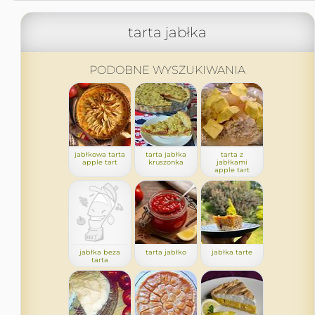
tarta jabłka
PODOBNE WYSZUKIWANIA
jabłkowa tarta
tarta jabłka
tarta z
apple tart
kruszonka
jabłkami
apple tart
jabłka beza
tarta jabłko
jabłka tarte
tarta