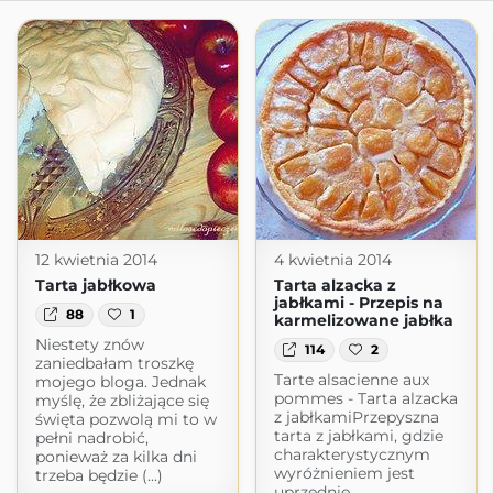
12 kwietnia 2014
4 kwietnia 2014
Tarta jabłkowa
Tarta alzacka z
jabłkami - Przepis na
88
1
karmelizowane jabłka
Niestety znów
114
2
zaniedbałam troszkę
Tarte alsacienne aux
mojego bloga. Jednak
pommes - Tarta alzacka
myślę, że zbliżające się
z jabłkamiPrzepyszna
święta pozwolą mi to w
tarta z jabłkami, gdzie
pełni nadrobić,
charakterystycznym
ponieważ za kilka dni
wyróżnieniem jest
trzeba będzie (...)
uprzednie