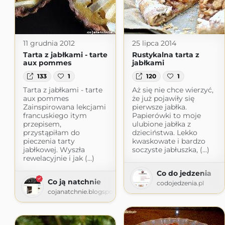
11 grudnia 2012
25 lipca 2014
Tarta z jabłkami - tarte
Rustykalna tarta z
aux pommes
jabłkami
133
1
120
1
Tarta z jabłkami - tarte
Aż się nie chce wierzyć,
aux pommes
że już pojawiły się
Zainspirowana lekcjami
pierwsze jabłka.
francuskiego itym
Papierówki to moje
przepisem,
ulubione jabłka z
przystąpiłam do
dzieciństwa. Lekko
pieczenia tarty
kwaskowate i bardzo
jabłkowej. Wyszła
soczyste jabłuszka, (...)
rewelacyjnie i jak (...)
Co do jedzenia
Co ją natchnie
codojedzenia.pl
cojanatchnie.blogspot.com