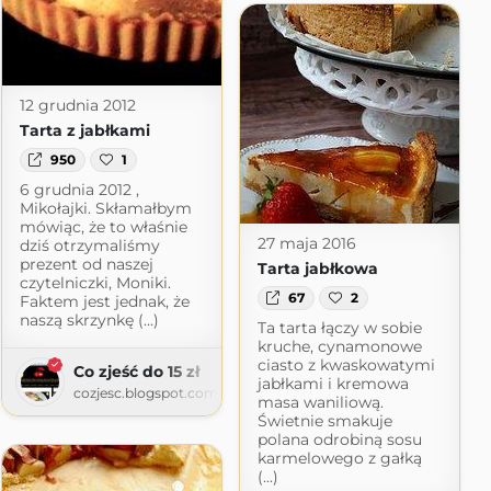
cie
logspot.com
12 grudnia 2012
Tarta z jabłkami
950
1
6 grudnia 2012 ,
Mikołajki. Skłamałbym
mówiąc, że to właśnie
27 maja 2016
dziś otrzymaliśmy
prezent od naszej
Tarta jabłkowa
czytelniczki, Moniki.
67
2
Faktem jest jednak, że
naszą skrzynkę (...)
Ta tarta łączy w sobie
kruche, cynamonowe
ciasto z kwaskowatymi
Co zjeść do 15 zł
jabłkami i kremowa
cozjesc.blogspot.com
masa waniliową.
Świetnie smakuje
polana odrobiną sosu
karmelowego z gałką
(...)