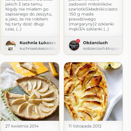
jakich 3 lata temu.
zadowoli miłośników
Nigdy nie miałem go
szarlotkiSkładniki:ciasto
zapisanego do zeszytu,
:150 g masła
a jako, że nie robiłam
prawdziwego
tej tarty dość długi
(margaryny)2 szklanki
czas, (...)
mąki3/4 szklanki (...)
Kuchnia Łukasza
Obżarciuch
ni
kuchniaalukasza.blogspot.com
oobzarciuch.blogspot.com
ot.com
27 kwietnia 2014
11 listopada 2012