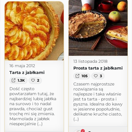
om
13 listopada 2018
16 maja 2012
Prosta tarta z jabłkami
Tarta z jabłkami
105
3
1.3K
2
Czasem najprostsze
Dość często
rozwiązania są
powtarzałam tutaj, że
najlepsze i taka właśnie
najbardziej lubię jabłka
jest ta tarta - prosta i
na surowo i to nadal
pyszna. Idealna do kawy
prawda, chociaż gust
w jesienne popołudnie,
trochę mi się zmienia.
delikatne kruche ciasto,
Marmolada z jabłek
(...)
niespecjalnie (...)