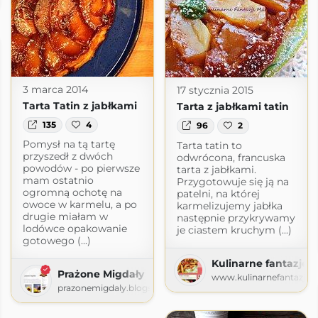
3 marca 2014
17 stycznia 2015
Tarta Tatin z jabłkami
Tarta z jabłkami tatin
135
4
96
2
Pomysł na tą tartę
Tarta tatin to
przyszedł z dwóch
odwrócona, francuska
powodów - po pierwsze
tarta z jabłkami.
mam ostatnio
Przygotowuje się ją na
ogromną ochotę na
patelni, na której
owoce w karmelu, a po
karmelizujemy jabłka
drugie miałam w
następnie przykrywamy
lodówce opakowanie
je ciastem kruchym (...)
gotowego (...)
Kulinarne fantazje M
Prażone Migdały
www.kulinarnefantazjema
prazonemigdaly.blogspot.com