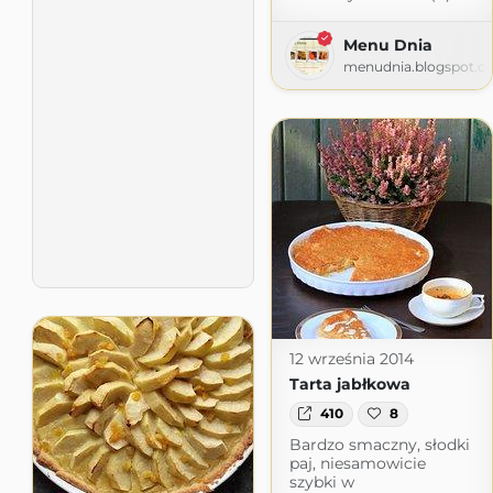
Menu Dnia
menudnia.blogspot.c
12 września 2014
Tarta jabłkowa
410
8
Bardzo smaczny, słodki
paj, niesamowicie
szybki w