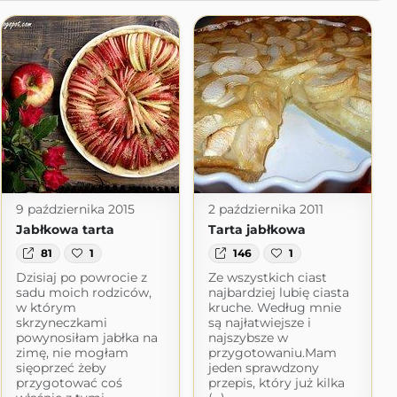
9 października 2015
2 października 2011
Jabłkowa tarta
Tarta jabłkowa
81
1
146
1
Dzisiaj po powrocie z
Ze wszystkich ciast
sadu moich rodziców,
najbardziej lubię ciasta
w którym
kruche. Według mnie
skrzyneczkami
są najłatwiejsze i
powynosiłam jabłka na
najszybsze w
zimę, nie mogłam
przygotowaniu.Mam
sięoprzeć żeby
jeden sprawdzony
przygotować coś
przepis, który już kilka