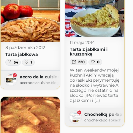
11 maja 2014
8 października 2012
Tarta z jabłkami i
kruszonką
Tarta jabłkowa
220
0
54
1
W ten weekendw mojej
kuchniTARTY wracają
accro de la cuisine
do łask!Eksperymentuję
accrodelacuisine.blogspot.com
na słodko i wytrawnie.A
szczególnie ostatnio na
słodko :)Ponieważ tarta
z jabłkami i (...)
Chochelką po łapkach
chochelkapolapkach.blog