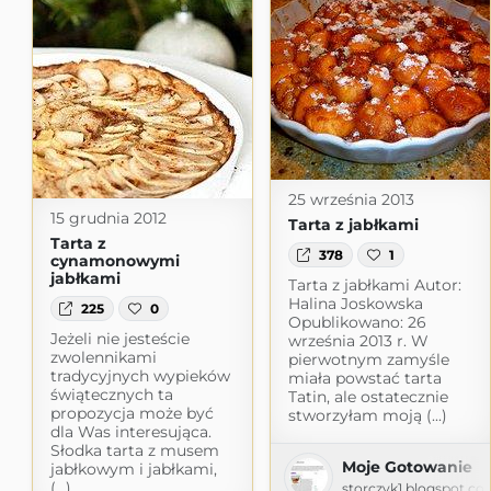
25 września 2013
15 grudnia 2012
Tarta z jabłkami
Tarta z
378
1
cynamonowymi
jabłkami
Tarta z jabłkami Autor:
Halina Joskowska
225
0
Opublikowano: 26
Jeżeli nie jesteście
września 2013 r. W
zwolennikami
pierwotnym zamyśle
tradycyjnych wypieków
miała powstać tarta
świątecznych ta
Tatin, ale ostatecznie
propozycja może być
stworzyłam moją (...)
dla Was interesująca.
Słodka tarta z musem
Moje Gotowanie
jabłkowym i jabłkami,
(...)
storczyk1.blogspot.co