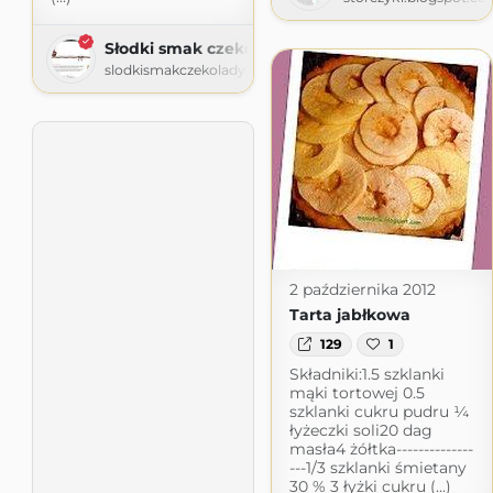
Słodki smak czekolady
slodkismakczekolady.blogspot.com
2 października 2012
Tarta jabłkowa
129
1
Składniki:1.5 szklanki
mąki tortowej 0.5
szklanki cukru pudru ¼
łyżeczki soli20 dag
masła4 żółtka--------------
---1/3 szklanki śmietany
30 % 3 łyżki cukru (...)