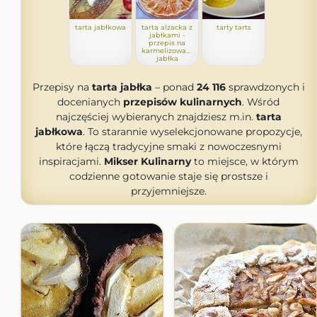
tarta jabłkowa
tarta alzacka z
tarty tarts
jabłkami -
przepis na
karmelizowane
jabłka
Przepisy na
tarta jabłka
– ponad
24 116
sprawdzonych i
docenianych
przepisów kulinarnych
. Wśród
najczęściej wybieranych znajdziesz m.in.
tarta
jabłkowa
. To starannie wyselekcjonowane propozycje,
które łączą tradycyjne smaki z nowoczesnymi
inspiracjami.
Mikser Kulinarny
to miejsce, w którym
codzienne gotowanie staje się prostsze i
przyjemniejsze.