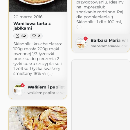
przygotowaniu. Idealny
na imprezęlub
spotkanie rodzinne. Raj
dla podniebienia :)
20 marca 2016
Składniki: 1 dl = 100 ml,
Waniliowa tarta z
(...)
jabłkami
62
2
Barbara Maria w k
Składniki: kruche ciasto:
barbaramariawkuchni
100g masła 200g mąki
pszennej 1/3 łyżeczki
proszku do pieczenia 2
łyżki cukru szczypta soli
1 żółtko 1 łyżka kwaśnej
śmietany 18% ½ (...)
Wałkiem i papilotką
walkiemipapilotka.wordpress.com