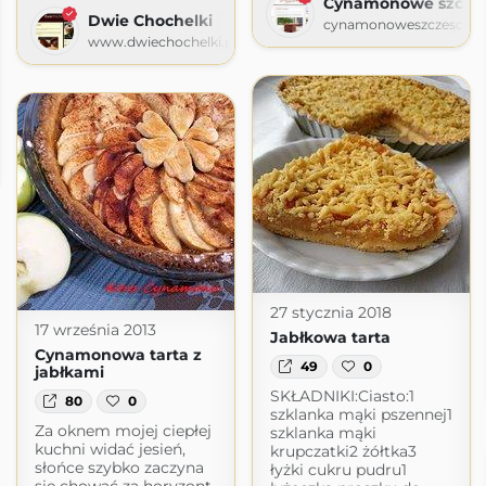
Cynamonowe szczes
Dwie Chochelki
cynamonoweszczescie.b
www.dwiechochelki.pl
uchni
.blogspot.com
27 stycznia 2018
17 września 2013
Jabłkowa tarta
Cynamonowa tarta z
49
0
jabłkami
SKŁADNIKI:Ciasto:1
80
0
szklanka mąki pszennej1
Za oknem mojej ciepłej
szklanka mąki
kuchni widać jesień,
krupczatki2 żółtka3
słońce szybko zaczyna
łyżki cukru pudru1
się chować za horyzont