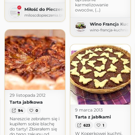
karmelizowanie
Miłość do Pieczenia
owoców, (...)
miloscdopieczenia.blogspot.com
Wino Francja Kuchn
wino-francja-kuchnia.b
29 listopada 2012
Tarta jabłkowa
9 marca 2013
94
0
Tarta z jabłkami
Nareszcie zebrałem się i
kupiłem sobie blachę
623
1
do tarty! Zbierałem się
W Koperkowej kuchni,
do tego zakupu od