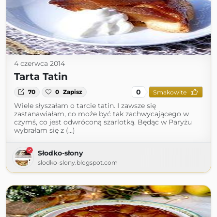
4 czerwca 2014
Tarta Tatin
0
70
0
Zapisz
Smakowite
Wiele słyszałam o tarcie tatin. I zawsze się
zastanawiałam, co może być tak zachwycającego w
czymś, co jest odwróconą szarlotką. Będąc w Paryżu
wybrałam się z (...)
Słodko-słony
slodko-slony.blogspot.com