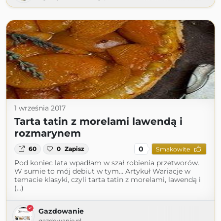
1 września 2017
Tarta tatin z morelami lawendą i
rozmarynem
0
60
0
Zapisz
Smakowite
Pod koniec lata wpadłam w szał robienia przetworów.
W sumie to mój debiut w tym… Artykuł Wariacje w
temacie klasyki, czyli tarta tatin z morelami, lawendą i
(...)
Gazdowanie
gazdowanie.pl