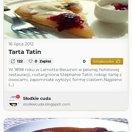
16 lipca 2012
Tarta Tatin
0
122
0
Zapisz
Smakowite
W 1898 roku w Lamotte-Beuvron w pewnej hotelowej
restauracji, roztargniona Stéphanie Tatin, robiąc tartę z
owocami, zapomniała wyłożyć formę ciastem.Najpierw
(...)
Słodkie cuda
slodkiecuda.blogspot.com