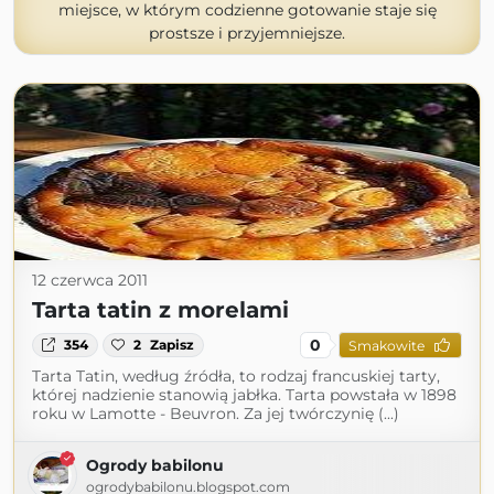
miejsce, w którym codzienne gotowanie staje się
prostsze i przyjemniejsze.
12 czerwca 2011
Tarta tatin z morelami
0
354
2
Zapisz
Smakowite
Tarta Tatin, według źródła, to rodzaj francuskiej tarty,
której nadzienie stanowią jabłka. Tarta powstała w 1898
roku w Lamotte - Beuvron. Za jej twórczynię (...)
Ogrody babilonu
ogrodybabilonu.blogspot.com