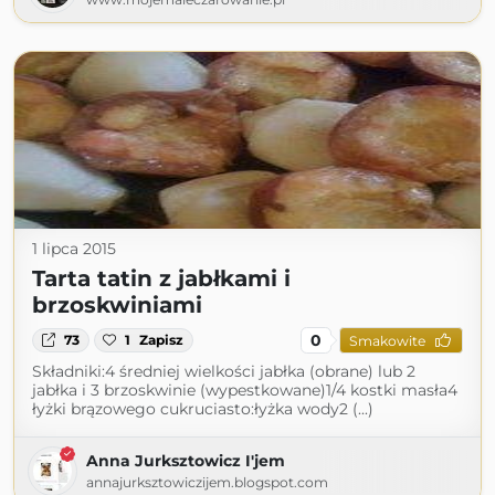
1 lipca 2015
Tarta tatin z jabłkami i
brzoskwiniami
0
73
1
Zapisz
Smakowite
Składniki:4 średniej wielkości jabłka (obrane) lub 2
jabłka i 3 brzoskwinie (wypestkowane)1/4 kostki masła4
łyżki brązowego cukruciasto:łyżka wody2 (...)
Anna Jurksztowicz I'jem
annajurksztowiczijem.blogspot.com