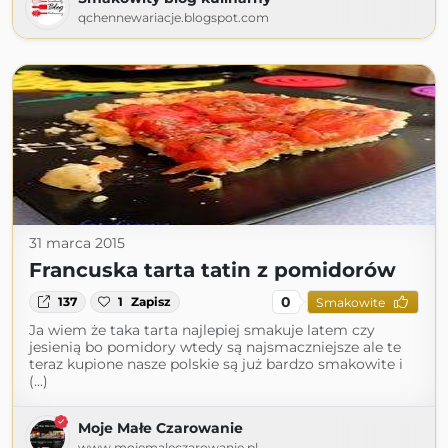
qchennewariacje.blogspot.com
31 marca 2015
Francuska tarta tatin z pomidorów
0
137
1
Zapisz
Smakowite
Ja wiem że taka tarta najlepiej smakuje latem czy
jesienią bo pomidory wtedy są najsmaczniejsze ale te
teraz kupione nasze polskie są już bardzo smakowite i
(...)
Moje Małe Czarowanie
www.mojemaleczarowanie.pl