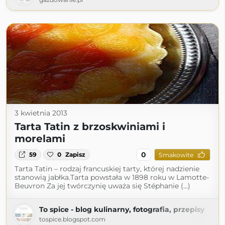
3 kwietnia 2013
Tarta Tatin z brzoskwiniami i
morelami
0
59
0
Zapisz
Smakowite
Tarta Tatin – rodzaj francuskiej tarty, której nadzienie
stanowią jabłka.Tarta powstała w 1898 roku w Lamotte-
Beuvron Za jej twórczynię uważa się Stéphanie (...)
To spice - blog kulinarny, fotografia, przepisy
tospice.blogspot.com