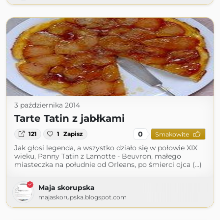
3 października 2014
Tarte Tatin z jabłkami
0
121
1
Zapisz
Smakowite
Jak głosi legenda, a wszystko działo się w połowie XIX
wieku, Panny Tatin z Lamotte - Beuvron, małego
miasteczka na południe od Orleans, po śmierci ojca (...)
Maja skorupska
majaskorupska.blogspot.com