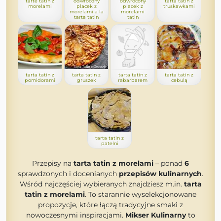
tarte tatin z
odwrócony
odwrócony
tarta tatin z
morelami
placek z
placek z
truskawkami
morelami a la
morelami
tarta tatin
tatin
tarta tatin z
tarta tatin z
tarta tatin z
tarta tatin z
pomidorami
gruszek
rabarbarem
cebulą
tarta tatin z
patelni
Przepisy na
tarta tatin z morelami
– ponad
6
sprawdzonych i docenianych
przepisów kulinarnych
.
Wśród najczęściej wybieranych znajdziesz m.in.
tarta
tatin z morelami
. To starannie wyselekcjonowane
propozycje, które łączą tradycyjne smaki z
nowoczesnymi inspiracjami.
Mikser Kulinarny
to