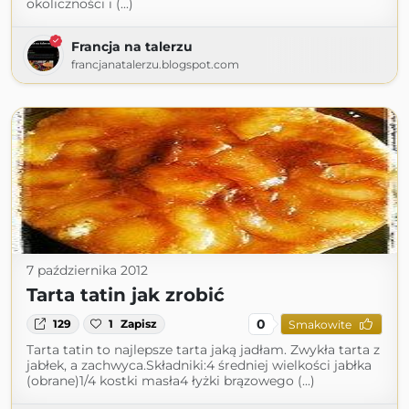
okoliczności i (...)
Francja na talerzu
francjanatalerzu.blogspot.com
7 października 2012
Tarta tatin jak zrobić
0
129
1
Zapisz
Smakowite
Tarta tatin to najlepsze tarta jaką jadłam. Zwykła tarta z
jabłek, a zachwyca.Składniki:4 średniej wielkości jabłka
(obrane)1/4 kostki masła4 łyżki brązowego (...)