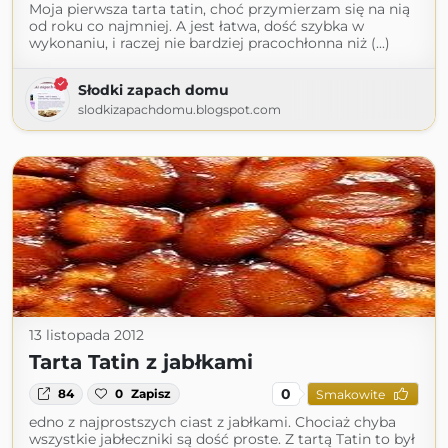
Moja pierwsza tarta tatin, choć przymierzam się na nią
od roku co najmniej. A jest łatwa, dość szybka w
wykonaniu, i raczej nie bardziej pracochłonna niż (...)
Słodki zapach domu
slodkizapachdomu.blogspot.com
13 listopada 2012
Tarta Tatin z jabłkami
0
84
0
Zapisz
Smakowite
edno z naj­prost­szych ciast z jabł­kami. Cho­ciaż chyba
wszyst­kie jabłecz­niki są dość pro­ste. Z tartą Tatin to był