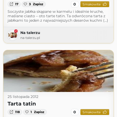
0
17
3
Zapisz
Smakowite
Soczyste jabłka skąpane w karmelu i idealnie kruche,
maślane ciasto – oto tarte tatin. Ta odwrócona tarta z
jabłkami to jeden z najważniejszych deserów kuchni (...)
Na talerzu
na-talerzu.pl
25 listopada 2012
Tarta tatin
0
118
1
Zapisz
Smakowite