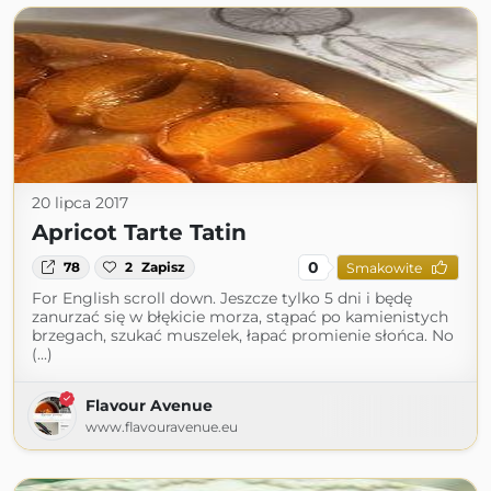
20 lipca 2017
Apricot Tarte Tatin
0
78
2
Zapisz
Smakowite
For English scroll down. Jeszcze tylko 5 dni i będę
zanurzać się w błękicie morza, stąpać po kamienistych
brzegach, szukać muszelek, łapać promienie słońca. No
(...)
Flavour Avenue
www.flavouravenue.eu