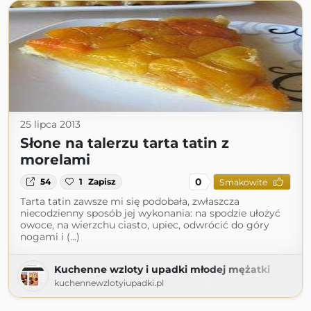
25 lipca 2013
Słone na talerzu tarta tatin z
morelami
0
54
1
Zapisz
Smakowite
Tarta tatin zawsze mi się podobała, zwłaszcza
niecodzienny sposób jej wykonania: na spodzie ułożyć
owoce, na wierzchu ciasto, upiec, odwrócić do góry
nogami i (...)
Kuchenne wzloty i upadki młodej mężatki
kuchennewzlotyiupadki.pl