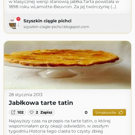
w klasycznej wersji stanowią jabłka.Tarta powstała w
1898 roku wLamotte-Beuvron. Za jej twórczynię (...)
Szyszkin ciągle pichci
szyszkin-ciagle-pichci.blogspot.com
28 stycznia 2013
Jabłkowa tarte tatin
0
102
2
Zapisz
Smakowite
Najwyższy czas na przepis na tarte tatin, o której
wspominałam przy okazji odwiedzin, w zeszłym
tygodniu.Historia tego ciasta to czysty zbieg