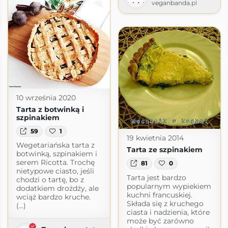
veganbanda.pl
hni
logspot.com
10 września 2020
Tarta z botwinką i
szpinakiem
59
1
19 kwietnia 2014
Wegetariańska tarta z
Tarta ze szpinakiem
botwinką, szpinakiem i
serem Ricotta. Trochę
81
0
nietypowe ciasto, jeśli
Tarta jest bardzo
chodzi o tartę, bo z
popularnym wypiekiem
dodatkiem drożdży, ale
kuchni francuskiej.
wciąż bardzo kruche.
Składa się z kruchego
(...)
ciasta i nadzienia, które
może być zarówno