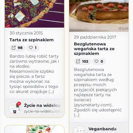
30 stycznia 2015
29 października 2017
Tarta ze szpinakiem
Bezglutenowa
98
1
wegańska tarta ze
szpinakiem
Bardzo lubię robić tarty
zarówno wytrawne, jak i
102
0
na słodko.
Bezglutenowa
Niesamowicie szybko
wegańska tarta ze
się piecze, a farsz
szpinakiem według
można wykonać na
przepisu moich
tysiąc sposobów z tego
przyjaciół, piekących
co akurat znajduje (...)
najlepsze tarty na
świecie:)
(pysznetarty.com).
Życie na widelcu
Zgodzili się udostępnić
zycie-na-widelcu.blogspot.com
(...)
Veganbanda