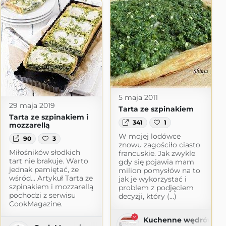
5 maja 2011
29 maja 2019
Tarta ze szpinakiem
Tarta ze szpinakiem i
341
1
mozzarellą
W mojej lodówce
90
3
znowu zagościło ciasto
Miłośników słodkich
francuskie. Jak zwykle
tart nie brakuje. Warto
gdy się pojawia mam
jednak pamiętać, że
milion pomysłów na to
wśród... Artykuł Tarta ze
jak je wykorzystać i
szpinakiem i mozzarellą
problem z podjęciem
pochodzi z serwisu
decyzji, który (...)
CookMagazine.
Kuchenne wędrówki S