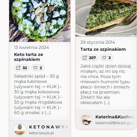
29 stycznia 2014
13 kwietnia 2024
Tarta ze szpinakiem
Keto tarta ze
207
3
szpinakiem
Jakiś ciężki dzień dzisiaj
32
2
miałam, aż mi się nic
Składniki spód – 30 g
nie chce. Poza tym
mąka łubinowa
miewam humorki typu
(używam tej -> KLIK )–
płacz- śmiech i śmiech-
30 g mąka kokosowa
płacz na przemian.
(używam tej -> KLIK )–
ZIMA!!! No ale
30 g mąka migdałowa
obiecałam (...)
(używam tej -> KLIK )–
60 g smalec z (...)
Katerina&Kuchnia
katerina2804.blogspo
K E T O N A W Y K
ketonawyk.pl