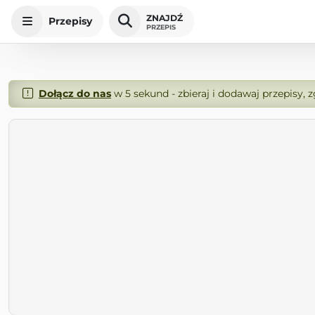
ZNAJDŹ
Przepisy
PRZEPIS
Dołącz do nas
w 5 sekund - zbieraj i dodawaj przepisy, 