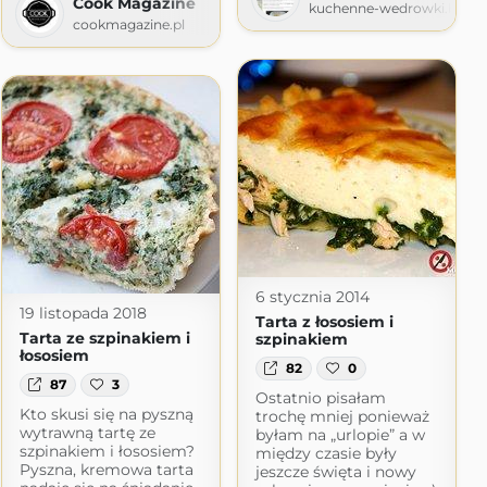
Cook Magazine
kuchenne-wedrowki.blogs
cookmagazine.pl
pot.com
6 stycznia 2014
19 listopada 2018
Tarta z łososiem i
Tarta ze szpinakiem i
szpinakiem
łososiem
82
0
87
3
Ostatnio pisałam
Kto skusi się na pyszną
trochę mniej ponieważ
wytrawną tartę ze
byłam na „urlopie” a w
szpinakiem i łososiem?
między czasie były
Pyszna, kremowa tarta
jeszcze święta i nowy