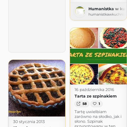
Humanistka w kuc
humanistkawkuchni.b
16 października 2016
Tarta ze szpinakiem
58
1
Tartę uwielbiam
zarówno na słodko, jak i
słono. Szpinak
30 stycznia 2013
przygotowany w ten