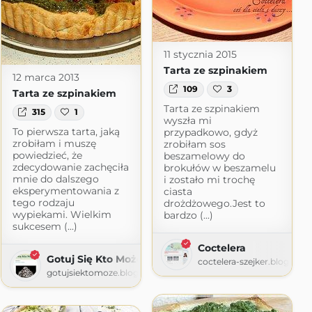
11 stycznia 2015
Tarta ze szpinakiem
12 marca 2013
109
3
Tarta ze szpinakiem
Tarta ze szpinakiem
315
1
wyszła mi
To pierwsza tarta, jaką
przypadkowo, gdyż
zrobiłam i muszę
zrobiłam sos
powiedzieć, że
beszamelowy do
zdecydowanie zachęciła
brokułów w beszamelu
mnie do dalszego
i zostało mi trochę
eksperymentowania z
ciasta
tego rodzaju
drożdżowego.Jest to
wypiekami. Wielkim
bardzo (...)
sukcesem (...)
Coctelera
Gotuj Się Kto Może
coctelera-szejker.blogspot
gotujsiektomoze.blogspot.com