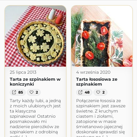
25 lipca 2013
4 września 2020
Tarta ze szpinakiem w
Tarta łososiowa ze
koniczynki
szpinakiem
85
2
48
2
Tarty każdy lubi, a jedną
Połączenie łososia ze
z moich ulubionych jest
szpinakiem jest zawsze
ta klasyczna
świetne. Z kruchym
szpinakowa! Ostatnio
ciastem i ziołami,
posmakowało mi
zatopione w masie
nadzienie pierożków ze
śmietanowo-jajecznej
szpinakiem z odrobiną
doskonale sprawdzi się