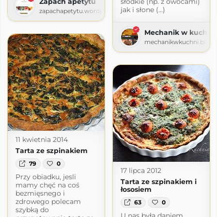
słodkie (np. z owocami)
Zapach apetytu
jak i słone (...)
zapachapetytu.wordpress.com
Mechanik w kuchni
mechanikwkuchni.blogs
a
ogspot.com
11 kwietnia 2014
Tarta ze szpinakiem
79
0
17 lipca 2012
Przy obiadku, jesli
Tarta ze szpinakiem i
mamy chęć na coś
łososiem
bezmięsnego i
zdrowego polecam
63
0
szybką do
U nas była daniem