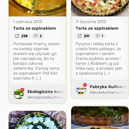
1 czerwca 2013
11 stycznia 2013
Tarta ze szpinakiem
Tarta ze szpinakiem
238
2
201
1
Ponieważ mamy sezon
Pyszna i lekka tarta z
na świeży szpinak
ciasta francuskiego, ze
staram się używać go
szpinakiem i serem.
jak najczęściej, bo to
Danie szybkie, proste i
bardzo zdrowa
tanie :) Robiłam ją już
zieleninka. Dzisiaj tarta
kilka razy, a przepis jest
ze szpinakiem Pół kilo
z opakowania (...)
szpinaku 6 (...)
Fabryka Kulinarnyc
Ekologiczna kuchnia - zdrowe odżywianie, styl ż
fabrykakulinarnychins
ekologicznakuchnia.blogspot.com