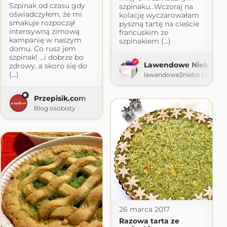
Szpinak od czasu gdy
szpinaku...Wczoraj na
oświadczyłem, że mi
kolację wyczarowałam
smakuje rozpoczął
pyszną tartę na cieście
intensywną zimową
francuskim ze
kampanię w naszym
szpinakiem (...)
domu. Co rusz jem
szpinak! ...i dobrze bo
Lawendowe Niebo
zdrowy, a skoro się do
(...)
lawendowe2nieba.blogspo
Przepisik.com
Blog osobisty
26 marca 2017
Razowa tarta ze