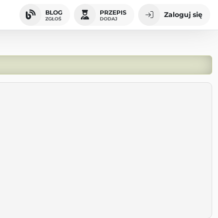
BLOG
PRZEPIS
Zaloguj się
ZGŁOŚ
DODAJ