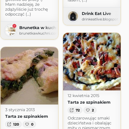
lasem, (...)
Mam nadzieję, że
zdążyliście już trochę
Drink Eat Live
odpocząć (...)
ss.com
drinkeatlive.blogspot.com
Brunetka w kuchni
brunetkawkuchni.com
12 kwietnia 2015
Tarta ze szpinakiem
3 stycznia 2013
72
2
Tarta ze szpinakiem
Odczarowując smaki
dzieciństwa i obalając
120
0
mity o niesmacznym