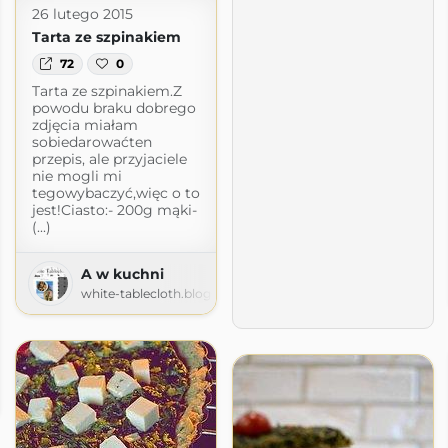
26 lutego 2015
Tarta ze szpinakiem
72
0
Tarta ze szpinakiem.Z
powodu braku dobrego
zdjęcia miałam
sobiedarowaćten
przepis, ale przyjaciele
nie mogli mi
tegowybaczyć,więc o to
jest!Ciasto:- 200g mąki-
(...)
A w kuchni
white-tablecloth.blogspot.com
t.com