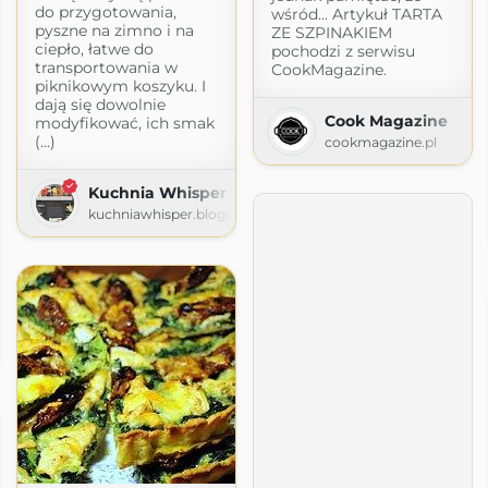
do przygotowania,
wśród... Artykuł TARTA
pyszne na zimno i na
ZE SZPINAKIEM
ciepło, łatwe do
pochodzi z serwisu
transportowania w
CookMagazine.
piknikowym koszyku. I
dają się dowolnie
Cook Magazine
modyfikować, ich smak
(...)
cookmagazine.pl
Kuchnia Whisper
kuchniawhisper.blogspot.com
h Inspiracji
ycia
piracji.blogspot.com