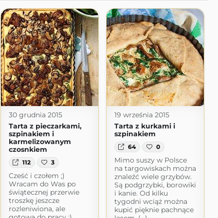
30 grudnia 2015
19 września 2015
Tarta z pieczarkami,
Tarta z kurkami i
szpinakiem i
szpinakiem
karmelizowanym
64
0
czosnkiem
Mimo suszy w Polsce
112
3
na targowiskach można
Cześć i czołem ;)
znaleźć wiele grzybów.
Wracam do Was po
Są podgrzybki, borowiki
świątecznej przerwie
i kanie. Od kilku
troszkę jeszcze
tygodni wciąż można
rozleniwiona, ale
kupić pięknie pachnące
gotowa do pracy :)