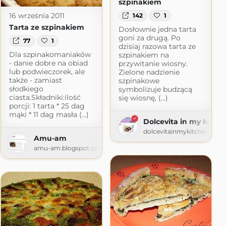
szpinakiem
16 września 2011
142
1
Tarta ze szpinakiem
Dosłownie jedna tarta
goni za drugą. Po
77
1
dzisiaj razowa tarta ze
Dla szpinakomaniaków
szpinakiem na
- danie dobre na obiad
przywitanie wiosny.
lub podwieczorek, ale
Zielone nadzienie
także - zamiast
szpinakowe
słodkiego
symbolizuje budzącą
ciasta.Składniki:ilość
się wiosnę, (...)
porcji: 1 tarta * 25 dag
mąki * 11 dag masła (...)
Dolcevita in my kitch
dolcevitainmykitchen.blo
Amu-am
amu-am.blogspot.com