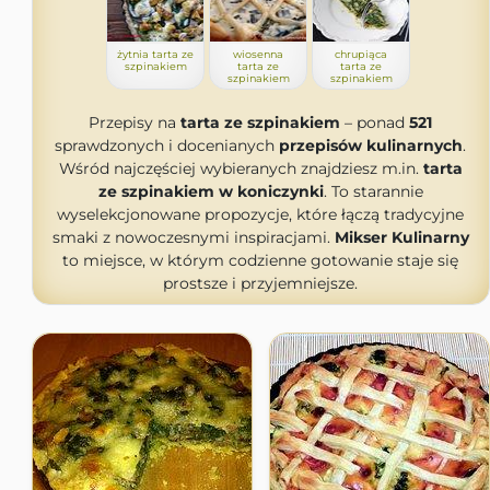
żytnia tarta ze
wiosenna
chrupiąca
szpinakiem
tarta ze
tarta ze
szpinakiem
szpinakiem
Przepisy na
tarta ze szpinakiem
– ponad
521
sprawdzonych i docenianych
przepisów kulinarnych
.
Wśród najczęściej wybieranych znajdziesz m.in.
tarta
ze szpinakiem w koniczynki
. To starannie
wyselekcjonowane propozycje, które łączą tradycyjne
smaki z nowoczesnymi inspiracjami.
Mikser Kulinarny
to miejsce, w którym codzienne gotowanie staje się
prostsze i przyjemniejsze.