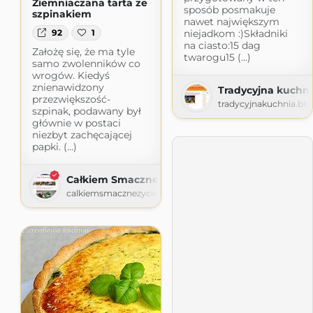
Ziemniaczana tarta ze
sposób posmakuje
szpinakiem
nawet największym
niejadkom :)Składniki
92
1
na ciasto:15 dag
Założę się, że ma tyle
twarogu15 (...)
samo zwolenników co
wrogów. Kiedyś
znienawidzony
Tradycyjna kuchni
przezwiększość-
tradycyjnakuchnia.bl
szpinak, podawany był
głównie w postaci
niezbyt zachęcającej
papki. (...)
Całkiem Smaczne Życie
calkiemsmacznezycie.blogspot.com