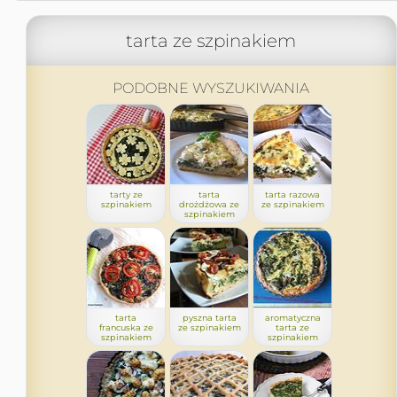
tarta ze szpinakiem
PODOBNE WYSZUKIWANIA
tarty ze
tarta
tarta razowa
szpinakiem
drożdżowa ze
ze szpinakiem
szpinakiem
tarta
pyszna tarta
aromatyczna
francuska ze
ze szpinakiem
tarta ze
szpinakiem
szpinakiem