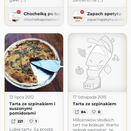
gałki (...)
zarówno na (...)
Chochelką po łapkach
Zapach apetytu
chochelkapolapkach.blogspot.com
zapachapetytu.wordpre
13 lipca 2012
17 listopada 2015
Tarta ze szpinakiem i
Tarta ze szpinakiem
suszonymi
84
0
pomidorami
Miłośników słodkich
221
1
tart nie brakuje. Warto
Lubię tarty. Są proste
jednak pamiętać, że