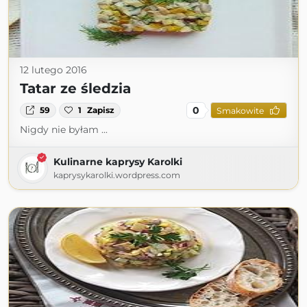
12 lutego 2016
Tatar ze śledzia
0
59
1
Zapisz
Smakowite
Nigdy nie byłam ...
Kulinarne kaprysy Karolki
kaprysykarolki.wordpress.com