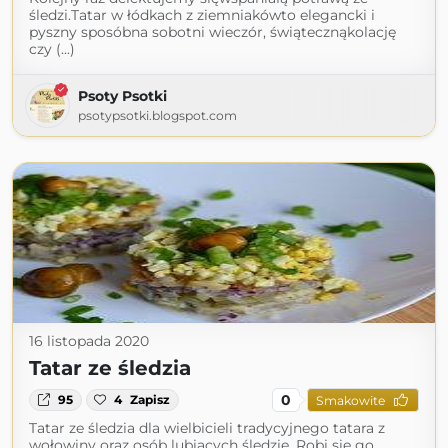
śledzi.Tatar w łódkach z ziemniakówto elegancki i
pyszny sposóbna sobotni wieczór, świątecznąkolację
czy (...)
Psoty Psotki
psotypsotki.blogspot.com
16 listopada 2020
Tatar ze śledzia
0
95
4
Zapisz
Smakowite
Tatar ze śledzia dla wielbicieli tradycyjnego tatara z
wołowiny oraz osób lubiących śledzie. Robi się go