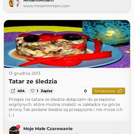
MniamMniam
www.mniammniam.com
13 grudnia 2013
Tatar ze śledzia
0
404
1
Zapisz
Smakowite
Przepis na tatara ze śledzia dołączam do przepisów
wigilijnych, które można znaleźć w zakładce na górze
strony.Tak podane śledzie są przepyszne i nie może ich
(...)
Moje Małe Czarowanie