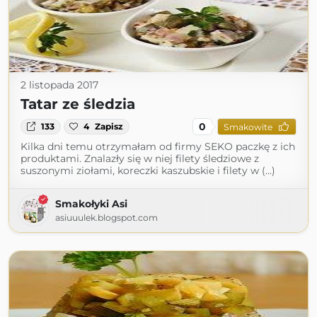
2 listopada 2017
Tatar ze śledzia
0
133
4
Zapisz
Smakowite
Kilka dni temu otrzymałam od firmy SEKO paczkę z ich
produktami. Znalazły się w niej filety śledziowe z
suszonymi ziołami, koreczki kaszubskie i filety w (...)
Smakołyki Asi
asiuuulek.blogspot.com