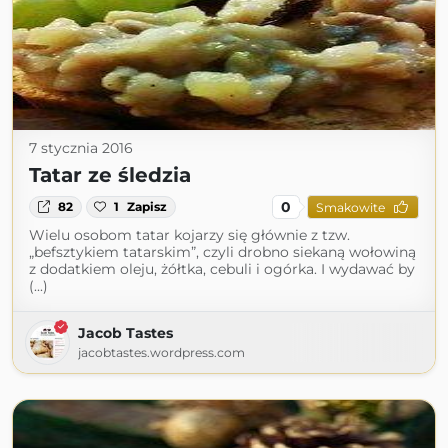
7 stycznia 2016
Tatar ze śledzia
0
82
1
Zapisz
Smakowite
Wielu osobom tatar kojarzy się głównie z tzw.
„befsztykiem tatarskim”, czyli drobno siekaną wołowiną
z dodatkiem oleju, żółtka, cebuli i ogórka. I wydawać by
(...)
Jacob Tastes
jacobtastes.wordpress.com