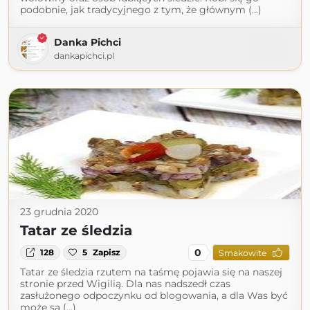
podobnie, jak tradycyjnego z tym, że głównym (...)
Danka Pichci
dankapichci.pl
23 grudnia 2020
Tatar ze śledzia
0
128
5
Zapisz
Smakowite
Tatar ze śledzia rzutem na taśmę pojawia się na naszej
stronie przed Wigilią. Dla nas nadszedł czas
zasłużonego odpoczynku od blogowania, a dla Was być
może są (...)