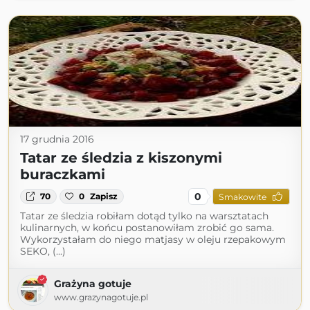
17 grudnia 2016
Tatar ze śledzia z kiszonymi
buraczkami
0
70
0
Zapisz
Smakowite
Tatar ze śledzia robiłam dotąd tylko na warsztatach
kulinarnych, w końcu postanowiłam zrobić go sama.
Wykorzystałam do niego matjasy w oleju rzepakowym
SEKO, (...)
Grażyna gotuje
www.grazynagotuje.pl