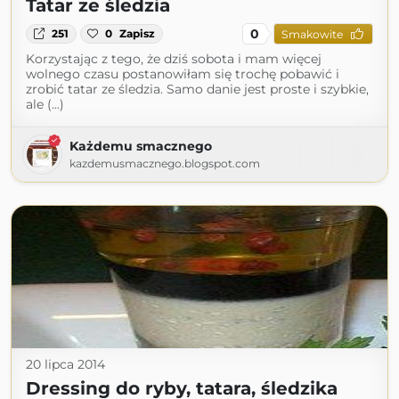
Tatar ze śledzia
0
251
0
Zapisz
Smakowite
Korzystając z tego, że dziś sobota i mam więcej
wolnego czasu postanowiłam się trochę pobawić i
zrobić tatar ze śledzia. Samo danie jest proste i szybkie,
ale (...)
Każdemu smacznego
kazdemusmacznego.blogspot.com
20 lipca 2014
Dressing do ryby, tatara, śledzika