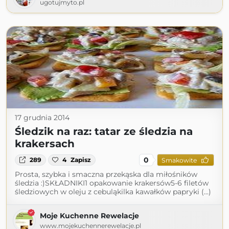
ugotujmyto.pl
17 grudnia 2014
Śledzik na raz: tatar ze śledzia na
krakersach
0
289
4
Zapisz
Smakowite
Prosta, szybka i smaczna przekąska dla miłośników
śledzia :)SKŁADNIKI1 opakowanie krakersów5-6 filetów
śledziowych w oleju z cebuląkilka kawałków papryki (...)
Moje Kuchenne Rewelacje
www.mojekuchennerewelacje.pl