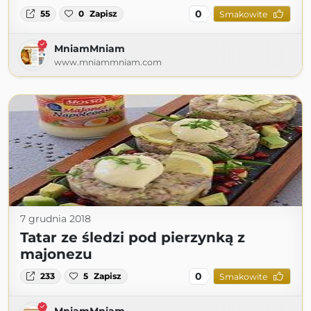
0
55
0
Zapisz
Smakowite
MniamMniam
www.mniammniam.com
7 grudnia 2018
Tatar ze śledzi pod pierzynką z
majonezu
0
233
5
Zapisz
Smakowite