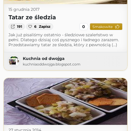
15 grudnia 2017
Tatar ze śledzia
0
191
6
Zapisz
Smakowite
Jak już pisaliśmy ostatnio - śledziowe szaleństwo w
pełni. Dlatego dzisiaj coś pysznego i ładnego zarazem.
Przedstawiamy tatar ze śledzia, który z pewnością (...)
Kuchnia od dwojga
kuchniaoddwojga.blogspot.com
27 stycznia 2014