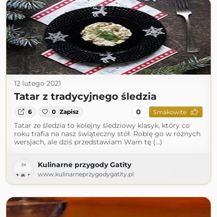
12 lutego 2021
Tatar z tradycyjnego śledzia
0
6
0
Zapisz
Smakowite
Tatar ze śledzia to kolejny śledziowy klasyk, który co
roku trafia na nasz świąteczny stół. Robię go w różnych
wersjach, ale dziś przedstawiam Wam tę (...)
Kulinarne przygody Gatity
www.kulinarneprzygodygatity.pl