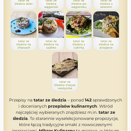
tatar ze
tatar ze
tatar ze
tatar ze
śledzia seler
śledzia
śledzia po
śledzia z
węgierski
węgiersku
selerem
tatar ze
tatar ze
tatar ze
tatar ze
śledzia na
śledzia na
śledzia z
śledzia na
chipsach
szybko
cukinią
przyjęcia
tatar ze
śledzia matjas
wieżyczka
Przepisy na
tatar ze śledzia
– ponad
142
sprawdzonych
i docenianych
przepisów kulinarnych
. Wśród
najczęściej wybieranych znajdziesz m.in.
tatar ze
śledzia
. To starannie wyselekcjonowane propozycje,
które łączą tradycyjne smaki z nowoczesnymi
inspiracjami.
Mikser Kulinarny
to miejsce, w którym