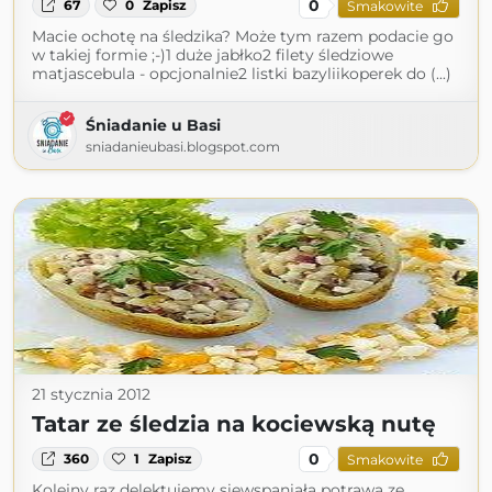
0
67
0
Zapisz
Smakowite
Macie ochotę na śledzika? Może tym razem podacie go
w takiej formie ;-)1 duże jabłko2 filety śledziowe
matjascebula - opcjonalnie2 listki bazyliikoperek do (...)
Śniadanie u Basi
sniadanieubasi.blogspot.com
21 stycznia 2012
Tatar ze śledzia na kociewską nutę
0
360
1
Zapisz
Smakowite
Kolejny raz delektujemy sięwspaniałą potrawą ze