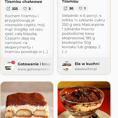
Tiramisu
Tiramisu chałwowe
30
1
223
3
Składniki 4-6 porcji: 4
Kocham tiramisu i
żółtka ¼ szklanki cukru
przygotowuję je
250 g sera Mascarpone
niezwykle często, mój
1 szklanka mocno
mąż mógłby od razu
posłodzonej kawy
zjeść całą blaszkę.
ekspresowej 185 g
Czasami daję się
biszkoptów 50g
namówić na
koniaku lub grappy 2
eksperymenty i
(...)
tiramisu powstaje w (...)
Ela w kuchni
Gotowanie i blogowanie
elawkuchni.pl
www.gotowanieiblogowanie.pl