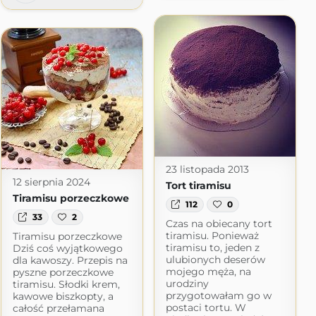
23 listopada 2013
12 sierpnia 2024
Tort tiramisu
Tiramisu porzeczkowe
112
0
33
2
Czas na obiecany tort
tiramisu. Ponieważ
Tiramisu porzeczkowe
tiramisu to, jeden z
Dziś coś wyjątkowego
ulubionych deserów
dla kawoszy. Przepis na
mojego męża, na
pyszne porzeczkowe
urodziny
tiramisu. Słodki krem,
przygotowałam go w
kawowe biszkopty, a
postaci tortu. W
całość przełamana