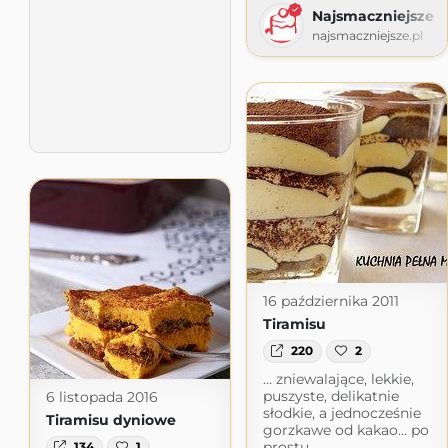
Najsmaczniejsze
najsmaczniejsze.pl
16 października 2011
Tiramisu
220
2
… zniewalające, lekkie,
puszyste, delikatnie
6 listopada 2016
słodkie, a jednocześnie
Tiramisu dyniowe
gorzkawe od kakao… po
prostu
134
1