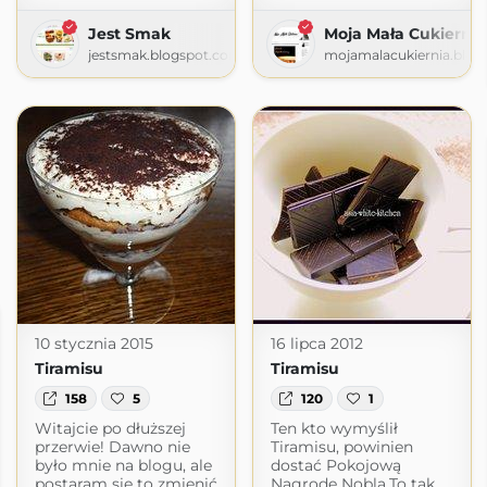
Jest Smak
Moja Mała Cukiernia
jestsmak.blogspot.com
mojamalacukiernia.blog
10 stycznia 2015
16 lipca 2012
Tiramisu
Tiramisu
158
5
120
1
Witajcie po dłuższej
Ten kto wymyślił
przerwie! Dawno nie
Tiramisu, powinien
było mnie na blogu, ale
dostać Pokojową
postaram się to zmienić
Nagrodę Nobla.To tak