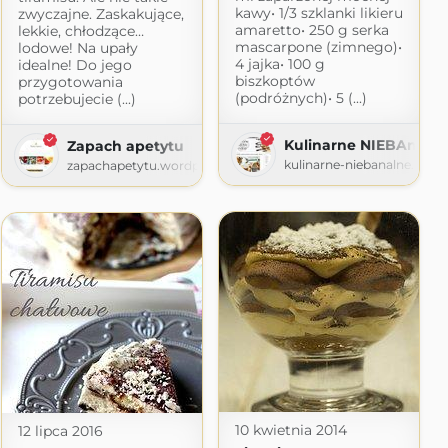
kawy• 1/3 szklanki likieru
zwyczajne. Zaskakujące,
amaretto• 250 g serka
lekkie, chłodzące…
mascarpone (zimnego)•
lodowe! Na upały
4 jajka• 100 g
idealne! Do jego
biszkoptów
przygotowania
(podróżnych)• 5 (...)
potrzebujecie (...)
Kulinarne NIEBAnaln
Zapach apetytu
om
kulinarne-niebanalne.blog
zapachapetytu.wordpress.com
10 kwietnia 2014
12 lipca 2016