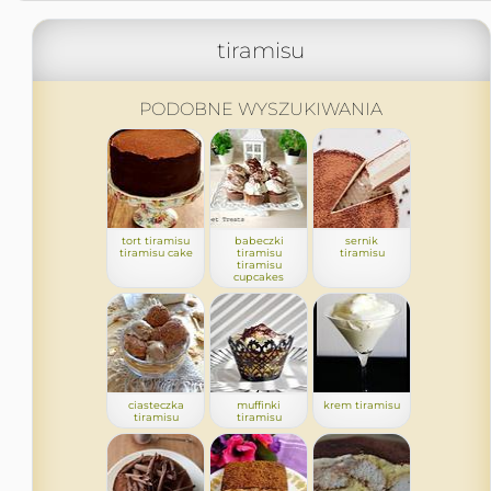
tiramisu
PODOBNE WYSZUKIWANIA
tort tiramisu
babeczki
sernik
tiramisu cake
tiramisu
tiramisu
tiramisu
cupcakes
ciasteczka
muffinki
krem tiramisu
tiramisu
tiramisu