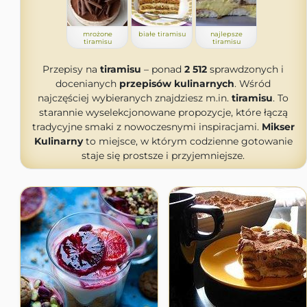
mrożone
białe tiramisu
najlepsze
tiramisu
tiramisu
Przepisy na
tiramisu
– ponad
2 512
sprawdzonych i
docenianych
przepisów kulinarnych
. Wśród
najczęściej wybieranych znajdziesz m.in.
tiramisu
. To
starannie wyselekcjonowane propozycje, które łączą
tradycyjne smaki z nowoczesnymi inspiracjami.
Mikser
Kulinarny
to miejsce, w którym codzienne gotowanie
staje się prostsze i przyjemniejsze.