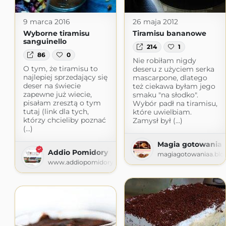
9 marca 2016
26 maja 2012
Wyborne tiramisu
Tiramisu bananowe
sanguinello
214
1
86
0
Nie robiłam nigdy
O tym, że tiramisu to
deseru z użyciem serka
najlepiej sprzedający się
mascarpone, dlatego
deser na świecie
też ciekawa byłam jego
zapewne już wiecie,
smaku "na słodko".
pisałam zresztą o tym
Wybór padł na tiramisu,
tutaj (link dla tych,
które uwielbiam.
którzy chcieliby poznać
Zamysł był (...)
(...)
Magia gotowania
Addio Pomidory
magiagotowaniaa.blo
www.addiopomidory.pl