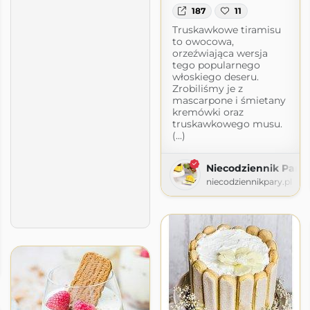
187
11
Truskawkowe tiramisu
to owocowa,
orzeźwiająca wersja
tego popularnego
włoskiego deseru.
Zrobiliśmy je z
mascarpone i śmietany
kremówki oraz
truskawkowego musu.
(...)
Niecodziennik Pary
niecodziennikpary.pl
 zwariować
owac.wordpress.com