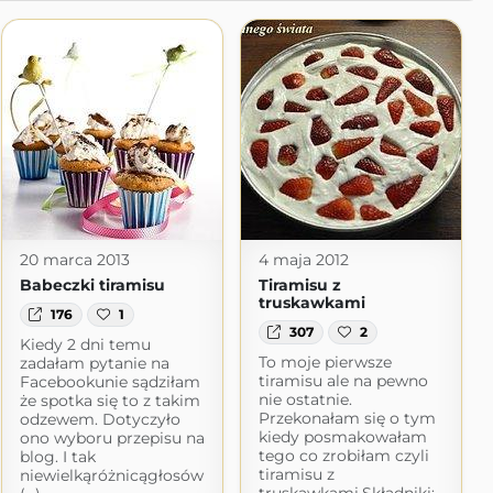
20 marca 2013
4 maja 2012
Babeczki tiramisu
Tiramisu z
truskawkami
176
1
307
2
Kiedy 2 dni temu
To moje pierwsze
zadałam pytanie na
tiramisu ale na pewno
Facebookunie sądziłam
nie ostatnie.
że spotka się to z takim
Przekonałam się o tym
odzewem. Dotyczyło
kiedy posmakowałam
ono wyboru przepisu na
tego co zrobiłam czyli
blog. I tak
tiramisu z
niewielkąróżnicągłosów