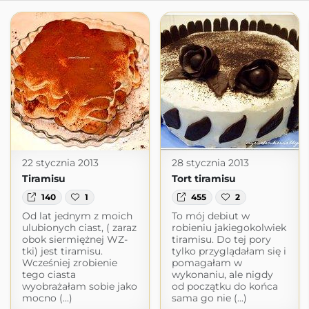
22 stycznia 2013
28 stycznia 2013
Tiramisu
Tort tiramisu
140
1
455
2
Od lat jednym z moich
To mój debiut w
ulubionych ciast, ( zaraz
robieniu jakiegokolwiek
obok siermiężnej WZ-
tiramisu. Do tej pory
tki) jest tiramisu.
tylko przyglądałam się i
Wcześniej zrobienie
pomagałam w
tego ciasta
wykonaniu, ale nigdy
wyobrażałam sobie jako
od początku do końca
mocno (...)
sama go nie (...)