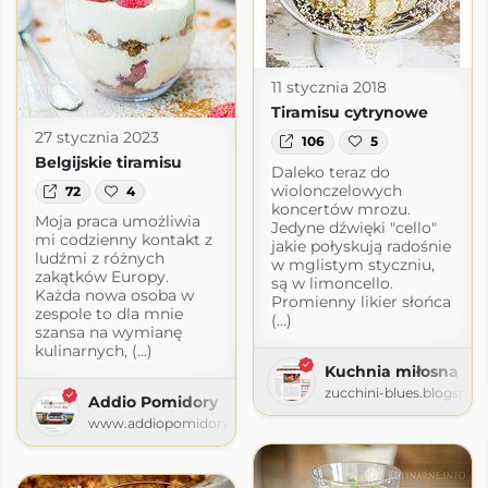
11 stycznia 2018
Tiramisu cytrynowe
27 stycznia 2023
106
5
Belgijskie tiramisu
Daleko teraz do
wiolonczelowych
72
4
koncertów mrozu.
Moja praca umożliwia
Jedyne dźwięki "cello"
mi codzienny kontakt z
jakie połyskują radośnie
ludźmi z różnych
w mglistym styczniu,
zakątków Europy.
są w limoncello.
Każda nowa osoba w
Promienny likier słońca
zespole to dla mnie
(...)
szansa na wymianę
kulinarnych, (...)
Kuchnia miłosna
zucchini-blues.blogspot
Addio Pomidory
www.addiopomidory.pl