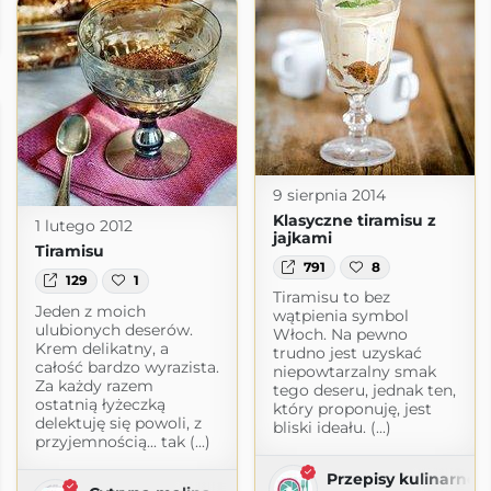
9 sierpnia 2014
Klasyczne tiramisu z
1 lutego 2012
jajkami
Tiramisu
791
8
129
1
Tiramisu to bez
Jeden z moich
wątpienia symbol
ulubionych deserów.
Włoch. Na pewno
Krem delikatny, a
trudno jest uzyskać
całość bardzo wyrazista.
niepowtarzalny smak
Za każdy razem
tego deseru, jednak ten,
ostatnią łyżeczką
który proponuję, jest
delektuję się powoli, z
bliski ideału. (...)
przyjemnością... tak (...)
Przepisy kulinarne z