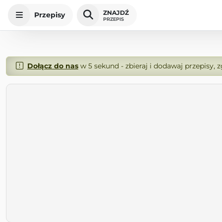
ZNAJDŹ
Przepisy
PRZEPIS
Dołącz do nas
w 5 sekund - zbieraj i dodawaj przepisy, 