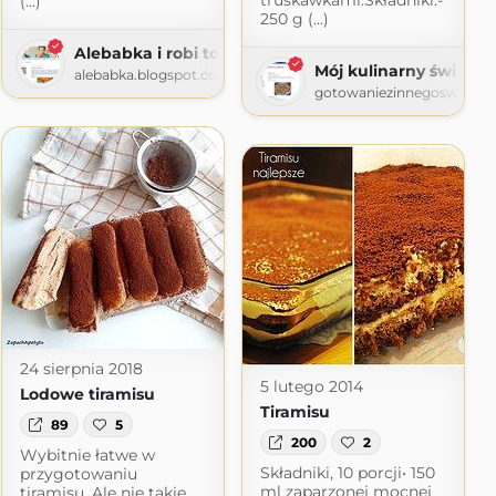
truskawkami.Składniki:-
(...)
250 g (...)
Alebabka i robi to co lubi
spot.com
Mój kulinarny świat
alebabka.blogspot.com
gotowaniezinnegoswiata.
24 sierpnia 2018
5 lutego 2014
Lodowe tiramisu
Tiramisu
89
5
200
2
Wybitnie łatwe w
Składniki, 10 porcji• 150
przygotowaniu
ml zaparzonej mocnej
tiramisu. Ale nie takie