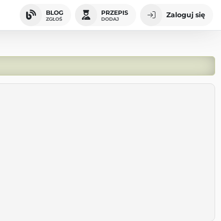
BLOG
PRZEPIS
Zaloguj się
ZGŁOŚ
DODAJ