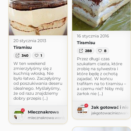
16 stycznia 2016
20 stycznia 2013
Tiramisu
Tiramisu
288
8
340
1
Przez długi czas
W ten weekend
szukałam ciasta, które
zmierzyłyśmy się z
zrobię na sylwestra i
kuchnią włoską. Nie
które będę z ochotą
było łatwo. Zaczęłyśmy
zajadać. W końcu
od poszukiwania deseru
trafiłam na to tiramisu –
idealnego. Myślałyśmy,
a czemu nie? Niby mój
że od razu znajdziemy
żarłok nie (...)
dobry przepis (...)
Jak gotować i nie
Mlecznakrowa
jakgotowaciniezwari
mlecznakrowa.wordpress.com