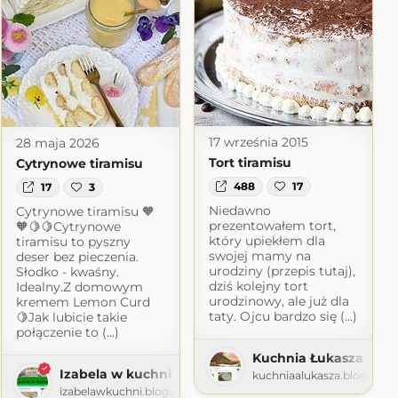
17 września 2015
28 maja 2026
Tort tiramisu
Cytrynowe tiramisu
488
17
17
3
Niedawno
Cytrynowe tiramisu 🧡
prezentowałem tort,
🧡🍋🍋Cytrynowe
który upiekłem dla
tiramisu to pyszny
swojej mamy na
deser bez pieczenia.
urodziny (przepis tutaj),
Słodko - kwaśny.
dziś kolejny tort
Idealny.Z domowym
urodzinowy, ale już dla
kremem Lemon Curd
taty. Ojcu bardzo się (...)
🍋Jak lubicie takie
połączenie to (...)
Kuchnia Łukasza
Izabela w kuchni
kuchniaalukasza.blogspot
e zdjęciami
izabelawkuchni.blogspot.com