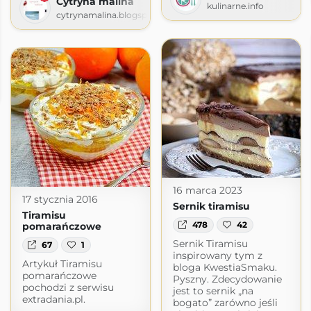
Cytryna malina
kulinarne.info
cytrynamalina.blogspot.com
gii
ogspot.com
16 marca 2023
17 stycznia 2016
Sernik tiramisu
Tiramisu
478
42
pomarańczowe
Sernik Tiramisu
67
1
inspirowany tym z
Artykuł Tiramisu
bloga KwestiaSmaku.
pomarańczowe
Pyszny. Zdecydowanie
pochodzi z serwisu
jest to sernik „na
extradania.pl.
bogato” zarówno jeśli