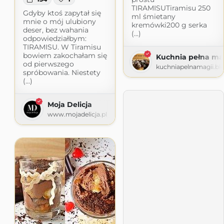
TIRAMISUTiramisu 250
Gdyby ktoś zapytał się
ml śmietany
mnie o mój ulubiony
kremówki200 g serka
deser, bez wahania
(...)
odpowiedziałbym:
TIRAMISU. W Tiramisu
bowiem zakochałam się
Kuchnia pełna ma
od pierwszego
kuchniapelnamagii.bl
spróbowania. Niestety
(...)
Moja Delicja
www.mojadelicja.pl