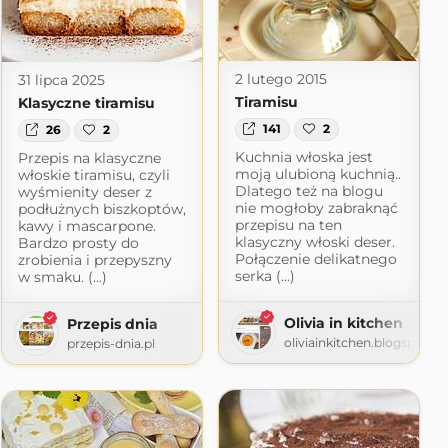
2 lutego 2015
31 lipca 2025
Tiramisu
Klasyczne tiramisu
141
2
26
2
Kuchnia włoska jest
Przepis na klasyczne
moją ulubioną kuchnią..
włoskie tiramisu, czyli
Dlatego też na blogu
wyśmienity deser z
nie mogłoby zabraknąć
podłużnych biszkoptów,
przepisu na ten
kawy i mascarpone.
klasyczny włoski deser.
Bardzo prosty do
Połączenie delikatnego
zrobienia i przepyszny
serka (...)
w smaku. (...)
Olivia in kitchen
Przepis dnia
oliviainkitchen.blogspot.c
przepis-dnia.pl
.com