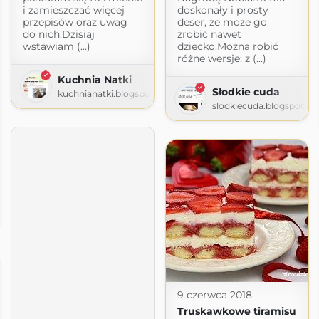
i zamieszczać więcej
doskonały i prosty
przepisów oraz uwag
deser, że może go
do nich.Dzisiaj
zrobić nawet
wstawiam (...)
dziecko.Można robić
różne wersje: z (...)
Kuchnia Natki
Słodkie cuda
kuchnianatki.blogspot.com
slodkiecuda.blogspot.c
gspot.com
9 czerwca 2018
Truskawkowe tiramisu