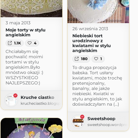
3 maja 2013
26 września 2013
Moje torty w stylu
angielskim
Niebieski tort
urodzinowy z
1.1K
4
kwiatami w stylu
angielskim
Chciałabym się
pochwalić moimi
180
1
tortami w stylu
angielskim.Było
To druga propozycja
mnóstwo okazji :)
babska. Tort usłany
WSZYSTKIEGO
kwiatami, może trochę
NAJLEPSZEGO:)
pretensjonalny,
banalny, ale jakże
niebieski. Kwiatki w
Kruche ciastko
stylu angielskim, to jak
krucheciastko.blogspot.com
doświadczyłam na (...)
Sweetshoop
sweetshoop.wordpress.c
a Agi