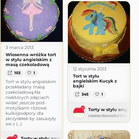
3 marca 2013
Wiosenna wróżka tort
w stylu angielskim z
masą czekoladową
12 stycznia 2013
103
1
Tort w stylu
angielskim Kucyk z
Tort w stylu angielskim
bajki
przekładany masą
czekoladową.Na
345
1
niektórych zdęciach
widać jeszcze pod
motylkami różowe
Torty w stylu angielski
kulki(podpory dla
ciasteczkowoitortowo.blo
skrzydełek by zasuszyły
sie z (...)
Torty w stylu angielskim i nie tylko