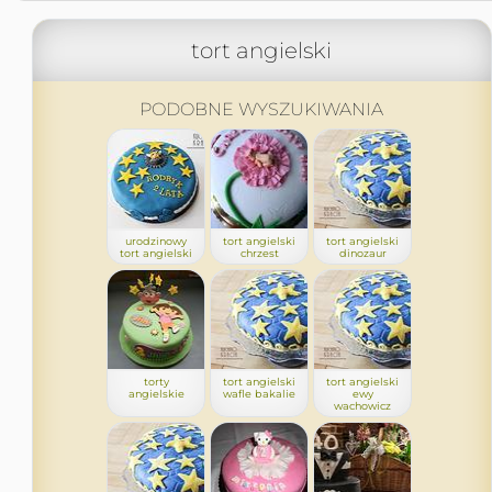
tort angielski
PODOBNE WYSZUKIWANIA
urodzinowy
tort angielski
tort angielski
tort angielski
chrzest
dinozaur
torty
tort angielski
tort angielski
angielskie
wafle bakalie
ewy
wachowicz