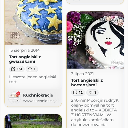
nka Agi
m
13 sierpnia 2014
Tort angielski z
gwiazdkami
131
1
3 lipca 2021
I jeszcze jeden angielski
Tort angielski z
tort.
hortensjami
12
1
Kuchniokracja
240min14porcjiTrudnyK
www.kuchniokracja.hanami.pl
olejny pomysł na tort
angielski to – KOBIETA
Z HORTENSJAMI. W
artykule zamieściłam
do odwzorowania