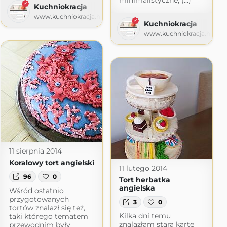
minimalistyczne, (...)
Kuchniokracja
www.kuchniokracja.hanami.pl
Kuchniokracja
ji
www.kuchniokracja.hanami
ogspot.com
11 sierpnia 2014
Koralowy tort angielski
11 lutego 2014
96
0
Tort herbatka
angielska
Wśród ostatnio
przygotowanych
3
0
tortów znalazł się też,
Kilka dni temu
taki którego tematem
znalazłam starą kartę
przewodnim były