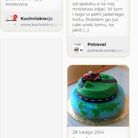
od aparatu a na niej
koralowce.
mnóstwo zdjęć. W tym
i tego w pełni jadalnego
Kuchniokracja
tortu. Robiłam go już
całe wieki temu, na
www.kuchniokracja.hanami.pl
jakiś (...)
Potravel
potravel.wordpress.com
ot.com
28 lutego 2014