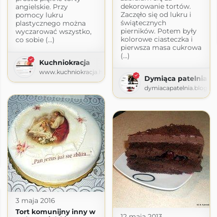
dekorowanie tortów.
angielskie. Przy
Zaczęło się od lukru i
pomocy lukru
świątecznych
plastycznego można
pierników. Potem były
wyczarować wszystko,
kolorowe ciasteczka i
co sobie (...)
pierwsza masa cukrowa
(...)
Kuchniokracja
www.kuchniokracja.hanami.pl
Dymiąca patelnia
dymiacapatelnia.blogsp
 ze zdjęciami
3 maja 2016
Tort komunijny inny w
12 maja 2013