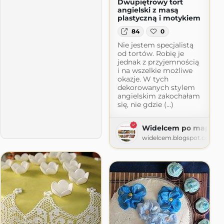
Dwupiętrowy tort
angielski z masą
plastyczną i motykiem
84
0
Nie jestem specjalistą
od tortów. Robię je
jednak z przyjemnością
i na wszelkie możliwe
okazje. W tych
dekorowanych stylem
angielskim zakochałam
się, nie gdzie (...)
Widelcem po mapie
r
widelcem.blogspot.com
gspot.com