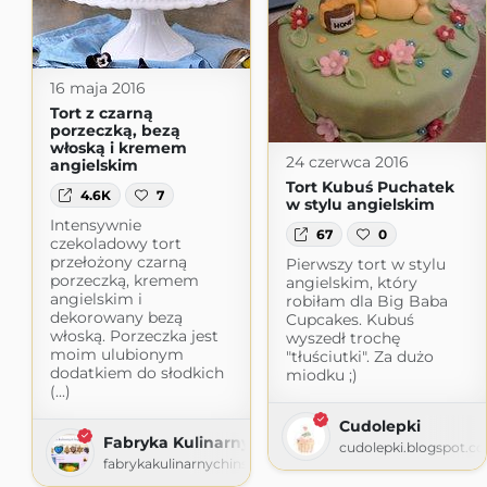
16 maja 2016
Tort z czarną
porzeczką, bezą
włoską i kremem
24 czerwca 2016
angielskim
Tort Kubuś Puchatek
4.6K
7
w stylu angielskim
Intensywnie
67
0
czekoladowy tort
przełożony czarną
Pierwszy tort w stylu
porzeczką, kremem
angielskim, który
angielskim i
robiłam dla Big Baba
dekorowany bezą
Cupcakes. Kubuś
włoską. Porzeczka jest
wyszedł trochę
moim ulubionym
"tłuściutki". Za dużo
dodatkiem do słodkich
miodku ;)
(...)
Cudolepki
Fabryka Kulinarnych Inspiracji
cudolepki.blogspot.c
fabrykakulinarnychinspiracji.blogspot.com