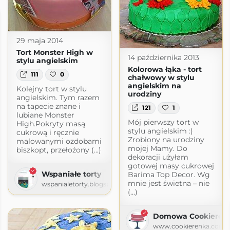
29 maja 2014
Tort Monster High w
14 października 2013
stylu angielskim
Kolorowa łąka - tort
111
0
chałwowy w stylu
angielskim na
Kolejny tort w stylu
urodziny
angielskim. Tym razem
na tapecie znane i
121
1
lubiane Monster
Mój pierwszy tort w
High.Pokryty masą
stylu angielskim :)
cukrową i ręcznie
Zrobiony na urodziny
malowanymi ozdobami
mojej Mamy. Do
biszkopt, przełożony (...)
dekoracji użyłam
gotowej masy cukrowej
Wspaniałe torty
Barima Top Decor. Wg
mnie jest świetna – nie
wspanialetorty.blogspot.com
(...)
Domowa Cookierenk
www.cookierenka.com