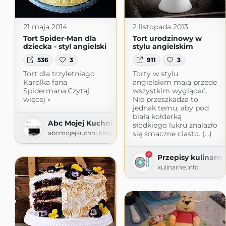
21 maja 2014
2 listopada 2013
Tort Spider-Man dla
Tort urodzinowy w
dziecka - styl angielski
stylu angielskim
536
3
911
3
Tort dla trzyletniego
Torty w stylu
Karolka fana
angielskim mają przede
Spidermana.Czytaj
wszystkim wyglądać.
więcej »
Nie przeszkadza to
jednak temu, aby pod
białą kołderką
Abc Mojej Kuchni
słodkiego lukru znalazło
abcmojejkuchni.blogspot.com
się smaczne ciasto. (...)
Przepisy kulinarne
kulinarne.info