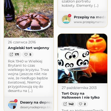
szablon portretu
kobiety. Elementy (...)
Przepisy na medal
www.przepisynamedal.p
26 czerwca 2016
Angielski tort wojenny
.pl
171
5
Rok 1940 w Wielkiej
Brytanii to czas
wielkiego kryzysu. Trwa
wojna (jeszcze nikt nie
wie, że niedługo będzie
światowa), Niemcy
przygotowują się do
27 października 2013
desantu na (...)
Tort Oczy na
Halloween i nie tylko
Desery na depresję
142
2
deserynadepresje.blogspot.com
Tort na HalloweenTorcik