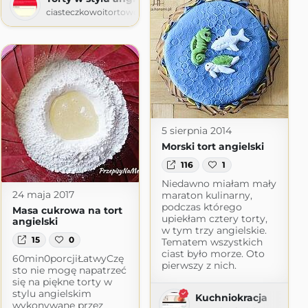
ciasteczkowoitortowo.blogspot.com
l
5 sierpnia 2014
Morski tort angielski
116
1
Niedawno miałam mały
24 maja 2017
maraton kulinarny,
podczas którego
Masa cukrowa na tort
upiekłam cztery torty,
angielski
w tym trzy angielskie.
15
0
Tematem wszystkich
ciast było morze. Oto
60min0porcjiŁatwyCzę
pierwszy z nich.
sto nie mogę napatrzeć
się na piękne torty w
stylu angielskim
Kuchniokracja
wykonywane przez