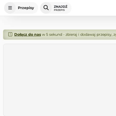
ZNAJDŹ
Przepisy
PRZEPIS
Dołącz do nas
w 5 sekund - zbieraj i dodawaj przepisy, 