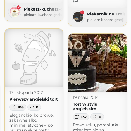
(...)
Piekarz-kucharz-garkotłuk
Piekarnik na Emigrac
piekarz-kucharz-garkotluk.blogspot.com
piekarniknaemigracji.bl
17 listopada 2012
19 maja 2014
Pierwszy angielski tort
Tort w stylu
106
0
angielskim
Eleganckie, kolorowe,
137
0
zabawne albo
Powolutku, pomalutku
minimalistyczne – po
zabrałam się za
prostu piękne torty