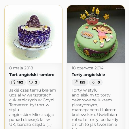
8 maja 2018
18 czerwca 2014
Tort angielski -ombre
Torty angielskie
162
2
159
0
Jakiś czas temu brałam
Torty w stylu
udział w warsztatach
angielskim to torty
cukierniczych w Gdyni.
dekorowane lukrem
Tematem był tort w
plastycznym,
stylu
marcepanem i lukrem
angielskim.Mieszkając
krolewskim. Uwielbiam
ponad dziesięć lat w
robic te torty, bo kazdy
UK, bardzo często (...)
z nich to jak tworzenie