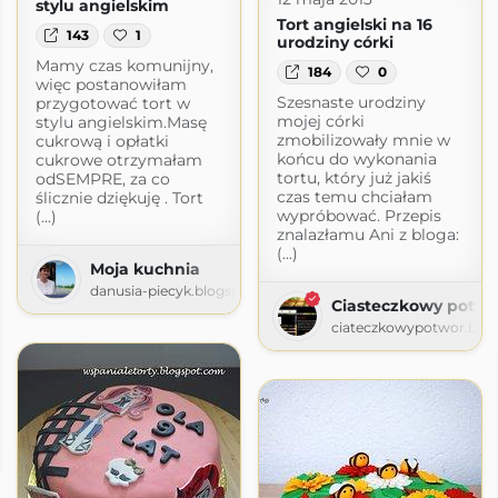
stylu angielskim
Tort angielski na 16
143
1
urodziny córki
Mamy czas komunijny,
184
0
więc postanowiłam
Szesnaste urodziny
przygotować tort w
mojej córki
stylu angielskim.Masę
zmobilizowały mnie w
cukrową i opłatki
końcu do wykonania
cukrowe otrzymałam
tortu, który już jakiś
odSEMPRE, za co
czas temu chciałam
ślicznie dziękuję . Tort
wypróbować. Przepis
(...)
znalazłamu Ani z bloga:
(...)
Moja kuchnia
danusia-piecyk.blogspot.com
Ciasteczkowy potwó
ciateczkowypotwor.blo
om