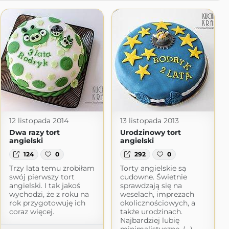
12 listopada 2014
13 listopada 2013
Dwa razy tort
Urodzinowy tort
angielski
angielski
124
0
292
0
Trzy lata temu zrobiłam
Torty angielskie są
swój pierwszy tort
cudowne. Świetnie
angielski. I tak jakoś
sprawdzają się na
wychodzi, że z roku na
weselach, imprezach
rok przygotowuję ich
okolicznościowych, a
coraz więcej.
także urodzinach.
Najbardziej lubię