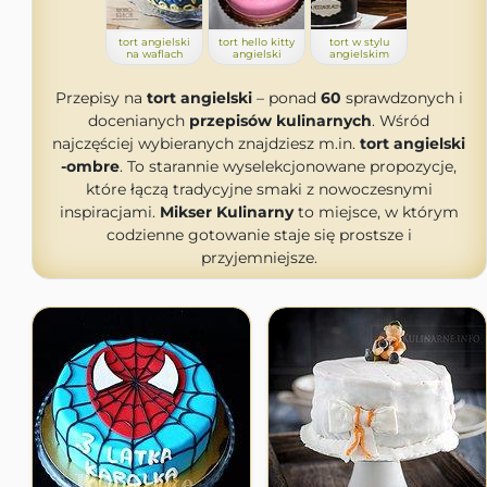
tort angielski
tort hello kitty
tort w stylu
na waflach
angielski
angielskim
Przepisy na
tort angielski
– ponad
60
sprawdzonych i
docenianych
przepisów kulinarnych
. Wśród
najczęściej wybieranych znajdziesz m.in.
tort angielski
-ombre
. To starannie wyselekcjonowane propozycje,
które łączą tradycyjne smaki z nowoczesnymi
inspiracjami.
Mikser Kulinarny
to miejsce, w którym
codzienne gotowanie staje się prostsze i
przyjemniejsze.