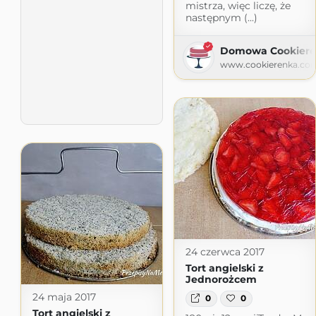
mistrza, więc liczę, że
następnym (...)
Domowa Cookiere
www.cookierenka.co
24 czerwca 2017
Tort angielski z
Jednorożcem
24 maja 2017
0
0
Tort angielski z