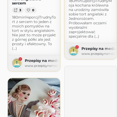
180min12porcjiTrudnyM
sercem
oja kochana królewna
na urodziny zamówiła
3
0
sobie tort angielski z
180min14porcjiTrudnyTo
Jednorożcem.
rt z sercem to jeden z
Próbowałam oczami
moich pomysłów na
wyobraźni
tort w stylu angielskim.
zaprojektować
Nie jest to może projekt
specjalnie dla (...)
z górnej półki ale jest
prosty i efektowny. To
(...)
Przepisy na medal
www.przepisynamedal
Przepisy na medal
www.przepisynamedal.pl