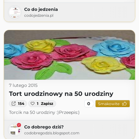
Co do jedzenia
codojedzenia.pl
7 lutego 2015
Tort urodzinowy na 50 urodziny
0
154
1
Zapisz
Smakowite
Torcik na 50 urodziny :)Przeepis:)
Co dobrego dziś?
codobregodzis.blogspot.com