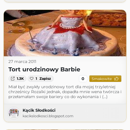
27 marca 2011
Tort urodzinowy Barbie
0
1.3K
1
Zapisz
Smakowite
Miał być zwykły urodzinowy tort dla mojej trzyletniej
chrześnicy Rozalki jednak, dopadła mnie wena twórcza i
przełamałam swoje bariery co do wykonania i (...)
Kącik Słodkości
kacikslodkosci.blogspot.com