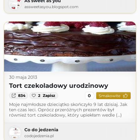
As sweet as you
assweetasyou.blogspot.com
30 maja 2013
Tort czekoladowy urodzinowy
0
834
2
Zapisz
Smakowite
Moje najmłodsze dzieciątko skończyło 9 lat dzisiaj. Jak
ten czas leci. Oprócz przeróżnych prezentów był
również tort czekoladowy, który upiekłam wedle (...)
Co do jedzenia
codojedzenia.pl