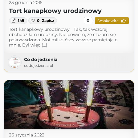
23 grudnia 2015
Tort kanapkowy urodzinowy
0
149
0
Zapisz
Smakowite
Tort kanapkowy urodzinowy… Tak, tak wczoraj
obchodziłam urodziny. Nie powiem, że czułam się
pokrzywdzona. Moi milusińscy zawsze pamiętają o
mnie. Był więc (...)
Co do jedzenia
codojedzenia.pl
26 stycznia 2022