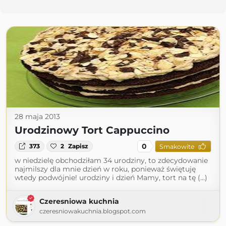
28 maja 2013
Urodzinowy Tort Cappuccino
0
373
2
Zapisz
Smakowite
w niedzielę obchodziłam 34 urodziny, to zdecydowanie
najmilszy dla mnie dzień w roku, ponieważ świętuję
wtedy podwójnie! urodziny i dzień Mamy, tort na tę (...)
Czeresniowa kuchnia
czeresniowakuchnia.blogspot.com