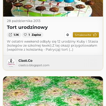
28 października 2013
Tort urodzinowy
0
1.1K
1
Zapisz
Smakowite
W ostatni weekend odbyły się 12 urodziny Kuby i Stasia
(kolegów ze szkolnej ławki).Z tej okazji przygotowałam
(wspólnie z koleżanką - Patrycją) tort (...)
Ciast.Co
ciastco.blogspot.com