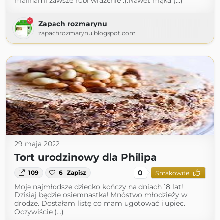
malinami zawsze robi wrażenie :).Nawet mąka (...)
Zapach rozmarynu
zapachrozmarynu.blogspot.com
29 maja 2022
Tort urodzinowy dla Philipa
0
109
6
Zapisz
Smakowite
Moje najmłodsze dziecko kończy na dniach 18 lat!
Dzisiaj będzie osiemnastka! Mnóstwo młodzieży w
drodze. Dostałam listę co mam ugotować i upiec.
Oczywiście (...)