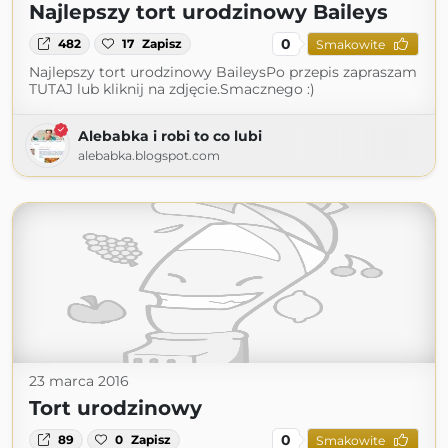
Najlepszy tort urodzinowy Baileys
0
482
17
Zapisz
Smakowite
Najlepszy tort urodzinowy BaileysPo przepis zapraszam
TUTAJ lub kliknij na zdjęcie.Smacznego :)
Alebabka i robi to co lubi
alebabka.blogspot.com
23 marca 2016
Tort urodzinowy
0
89
0
Zapisz
Smakowite