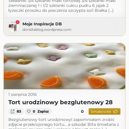
Składniki 3/4 szklanki maki tortowej 3/4 szklanki maki
ziemniaczanej 1 i 1/2 szklanki cukru pudru 6 jajek 2
łyżeczki proszku do pieczenia szczypta soli Białka (...)
Moje Inspiracje DB
dorisitablog.wordpress.com
1 sierpnia 2016
Tort urodzinowy bezglutenowy 28
0
83
0
Zapisz
Smakowite
Bezglutenowy tort urodzinowyI zapomniałam zrobić
zdjęcie przekrojonego tortu... a szkoda! Bita śmietana z