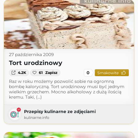
27 października 2009
Tort urodzinowy
0
4.2K
61
Zapisz
Smakowite
Raz w roku możemy pozwolić sobie na ogromną
bombę kaloryczną. Tort urodzinowy musi być jednym
wielkim grzechem. Mocno alkoholowy z dużą ilością
kremu. Taki, (...)
Przepisy kulinarne ze zdjęciami
kulinarne.info