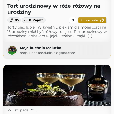
Tort urodzinowy w róże różowy na
urodziny
0
85
0
Zapisz
Smakowite
Torty piec lubię :)W kwietniu piekłam dla mojej córci na
15 urodziny miał być różowy to i jest .Tort urodzinowy w
różeskładnikibiszkopt10 jajek2 szklanki mąki1 (...)
Moja kuchnia Malutka
mojakuchniamalutka.blogspot.com
27 listopada 2015