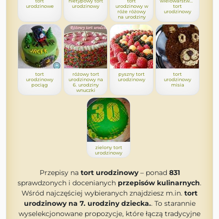
tort
nietypowy tort
tort
wielowarstwowy
urodzinowe
urodzinowy
urodzinowy w
tort
róże różowy
urodzinowy
na urodziny
tort
różowy tort
pyszny tort
tort
urodzinowy
urodzinowy na
urodzinowy
urodzinowy
pociąg
6. urodziny
misia
wnuczki
zielony tort
urodzinowy
Przepisy na
tort urodzinowy
– ponad
831
sprawdzonych i docenianych
przepisów kulinarnych
.
Wśród najczęściej wybieranych znajdziesz m.in.
tort
urodzinowy na 7. urodziny dziecka.
. To starannie
wyselekcjonowane propozycje, które łączą tradycyjne