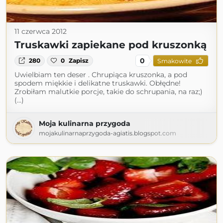
11 czerwca 2012
Truskawki zapiekane pod kruszonką
0
280
0
Zapisz
Smakowite
Uwielbiam ten deser . Chrupiąca kruszonka, a pod
spodem miękkie i delikatne truskawki. Obłędne!
Zrobiłam malutkie porcje, takie do schrupania, na raz;)
(...)
Moja kulinarna przygoda
mojakulinarnaprzygoda-agiatis.blogspot.com