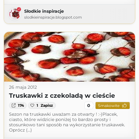
Słodkie inspiracje
slodkieinspiracje.blogspot.com
26 maja 2012
Truskawki z czekoladą w cieście
0
174
1
Zapisz
Smakowite
Sezon na truskawki uważam za otwarty ! :-)Placek,
ciasto, które widzicie poniżej to bardzo prosty i
stosunkowo tani sposób na wykorzystanie truskawek.
Oprócz (...)