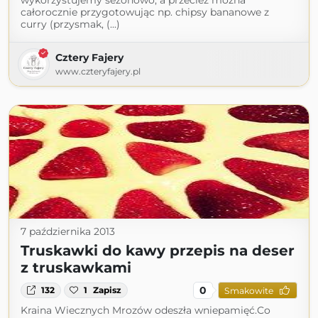
wykorzystujemy sezonowo, a przecież można
całorocznie przygotowując np. chipsy bananowe z
curry (przysmak, (...)
Cztery Fajery
www.czteryfajery.pl
7 października 2013
Truskawki do kawy przepis na deser
z truskawkami
0
132
1
Zapisz
Smakowite
Kraina Wiecznych Mrozów odeszła wniepamięć.Co