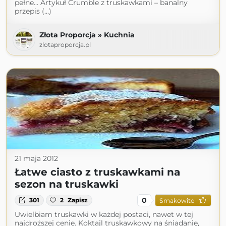
pełne... Artykuł Crumble z truskawkami – banalny
przepis (...)
Złota Proporcja » Kuchnia
zlotaproporcja.pl
21 maja 2012
Łatwe ciasto z truskawkami na
sezon na truskawki
0
301
2
Zapisz
Smakowite
Uwielbiam truskawki w każdej postaci, nawet w tej
najdroższej cenie. Koktajl truskawkowy na śniadanie,