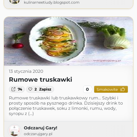
kulinarneetiudy.blogspot.com
13 stycznia 2020
Rumowe truskawki
0
74
2
Zapisz
Smakowite
Rumowe truskawki lub truskawkowy rum… Szybki i
prosty sposób na pysznego drinka. Dzisiejszy drink to
połączenie truskawek, soku z limonki, rumu, wody,
syropu z (...)
Odczaruj Gary!
odczarujgary.pl