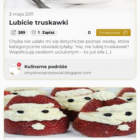
3 maja 2011
Lubicie truskawki
0
289
1
Zapisz
Smakowite
Chyba nie udało mi się dotychczas poznać osoby, która
kategorycznie oświadczyłaby: ‘nie, nie lubię truskawek’!
Współczuję osobom uczulonym – to już siła (...)
Kulinarne podróże
zmyslowoprzezswiat.blogspot.com