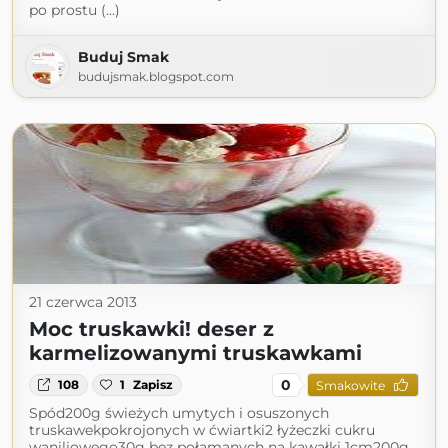
po prostu (...)
Buduj Smak
budujsmak.blogspot.com
21 czerwca 2013
Moc truskawki! deser z
karmelizowanymi truskawkami
0
108
1
Zapisz
Smakowite
Spód200g świeżych umytych i osuszonych
truskawekpokrojonych w ćwiartki2 łyżeczki cukru
waniliowego30g bez połamanych na kawałki 1cm200g