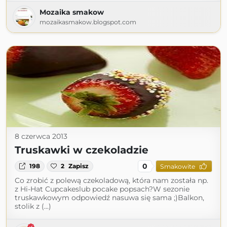
Mozaika smakow
mozaikasmakow.blogspot.com
8 czerwca 2013
Truskawki w czekoladzie
0
198
2
Zapisz
Smakowite
Co zrobić z polewą czekoladową, która nam została np.
z Hi-Hat Cupcakeslub pocake popsach?W sezonie
truskawkowym odpowiedź nasuwa się sama ;)Balkon,
stolik z (...)