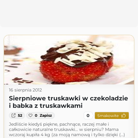
16 sierpnia 2012
Sierpniowe truskawki w czekoladzie
i babka z truskawkami
0
52
0
Zapisz
Smakowite
Jedliście kiedyś piękne, pachnące, raczej małe i
całkowicie naturalne truskawki... w sierpniu? Mama
wczoraj kupiła 4 kg (za moją namową i tylko dzięki (...)