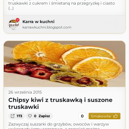
truskawki z cukrem i śmietaną na przegryzkę i ciasto
(...)
Karra w kuchni
karrawkuchni.blogspot.com
26 września 2015
Chipsy kiwi z truskawką i suszone
truskawki
0
173
0
Zapisz
Smakowite
Zazwyczaj suszarki do grzybów, owoców i warzyw