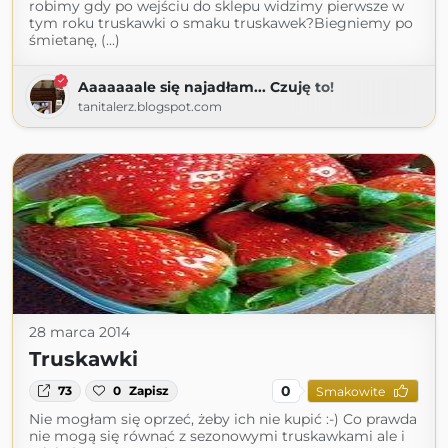
robimy gdy po wejściu do sklepu widzimy pierwsze w
tym roku truskawki o smaku truskawek?Biegniemy po
śmietanę, (...)
Aaaaaaale się najadłam... Czuję to!
tanitalerz.blogspot.com
28 marca 2014
Truskawki
0
73
0
Zapisz
Smakowite
Nie mogłam się oprzeć, żeby ich nie kupić :-) Co prawda
nie mogą się równać z sezonowymi truskawkami ale i