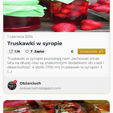
1 czerwca 2014
Truskawki w syropie
0
1.1K
7
Zapisz
Smakowite
Truskawki w syropie pozwalają nam zachować smak
lata na dłużej oraz są znakomitym dodatkiem do ciast i
deserówIlość: 4 słoiki (700 ml) truskawek w syropie+ 3
(...)
Obżarciuch
oobzarciuch.blogspot.com