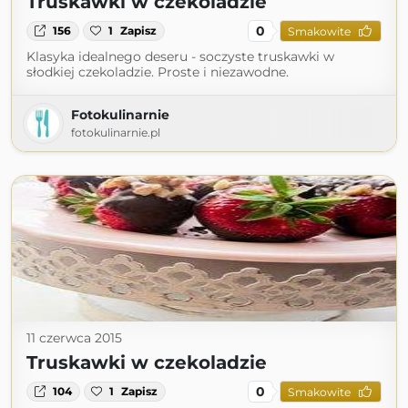
Truskawki w czekoladzie
0
156
1
Zapisz
Smakowite
Klasyka idealnego deseru - soczyste truskawki w
słodkiej czekoladzie. Proste i niezawodne.
Fotokulinarnie
fotokulinarnie.pl
11 czerwca 2015
Truskawki w czekoladzie
0
104
1
Zapisz
Smakowite