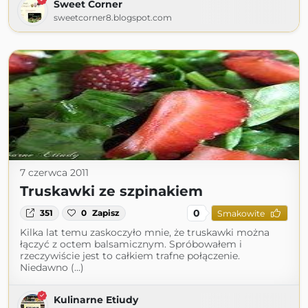
Sweet Corner
sweetcorner8.blogspot.com
7 czerwca 2011
Truskawki ze szpinakiem
0
351
0
Zapisz
Smakowite
Kilka lat temu zaskoczyło mnie, że truskawki można
łączyć z octem balsamicznym. Spróbowałem i
rzeczywiście jest to całkiem trafne połączenie.
Niedawno (...)
Kulinarne Etiudy