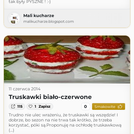
tak były PYSZNE ! :-)
Mali kucharze
malikucharze.blogspot.com
11 czerwca 2014
Truskawki biało-czerwone
0
115
1
Zapisz
Smakowite
Trudno nie ulec wrażeniu, że truskawki są wszędzie! I
dobrze, bo sezon na nie trwa tak krótko, że trzeba
korzystać, póki są.Proponuję na ochłodę truskawkową
(...)