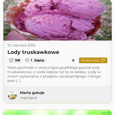
12 czerwca 2014
Lody truskawkowe
0
106
1
Zapisz
Smakowite
Wpis pochodzi z www.mgotuje.plMega pyszne lody
truskawkowe, o wiele lepsze niż te ze sklepu. Lody w
moim wykonaniu z przepisu zaczerpniętego z bloga
pani (...)
Marta gotuje
mgotuje.pl