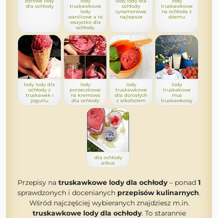
zdrowe lody
lody
lody lody dla
lody
dla ochłody
truskawkowe
ochłody
truskawkowe
lody
cynamonowe
na ochłodę z
waniliowe a to
najlepsze
dżemu
wszystko dla
ochłody
lody lody dla
lody
lody
lody
ochłody z
porzeczkowe
truskawkowe
truskakowe
truskawek i
na kremowo
dla dorosłych
mus
jogurtu
dla ochłody
z alkoholem
truskawkowy
dla ochłody
arbuz
Przepisy na
truskawkowe lody dla ochłody
– ponad
1
sprawdzonych i docenianych
przepisów kulinarnych
.
Wśród najczęściej wybieranych znajdziesz m.in.
truskawkowe lody dla ochłody
. To starannie