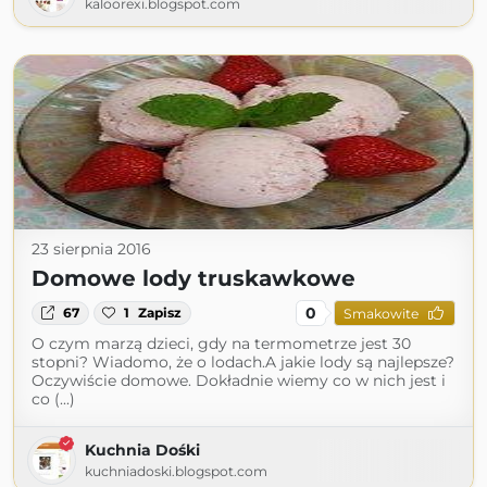
kaloorexi.blogspot.com
23 sierpnia 2016
Domowe lody truskawkowe
0
67
1
Zapisz
Smakowite
O czym marzą dzieci, gdy na termometrze jest 30
stopni? Wiadomo, że o lodach.A jakie lody są najlepsze?
Oczywiście domowe. Dokładnie wiemy co w nich jest i
co (...)
Kuchnia Dośki
kuchniadoski.blogspot.com