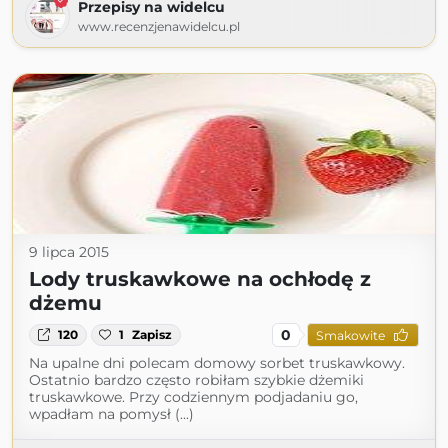
Przepisy na widelcu
www.recenzjenawidelcu.pl
9 lipca 2015
Lody truskawkowe na ochłodę z
dżemu
0
120
1
Zapisz
Smakowite
Na upalne dni polecam domowy sorbet truskawkowy.
Ostatnio bardzo często robiłam szybkie dżemiki
truskawkowe. Przy codziennym podjadaniu go,
wpadłam na pomysł (...)