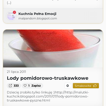
(...)
Kuchnia Pełna Emocji
malpandom.blogspot.com
21 lipca 2011
Lody pomidorowo-truskawkowe
0
333
1
Zapisz
Smakowite
Dziecię zrobiło.tylko linkuję :)http://http://malutki-
kuchcik.blogspot.com/2011/07/lody-pomidorowo-
truskawkowe-pyszne.html