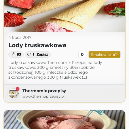
4 lipca 2017
Lody truskawkowe
0
83
1
Zapisz
Smakowite
Lody truskawkowe Thermomix Przepis na lody
truskawkowe: 300 g śmietany 30% (dobrze
schłodzonej) 100 g mleczka słodzonego
skondensowanego 300 g truskawek (...)
Thermomix przepisy
www.thermoprzepisy.pl