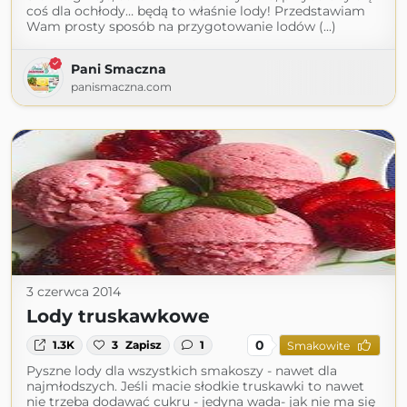
coś dla ochłody… będą to właśnie lody! Przedstawiam
Wam prosty sposób na przygotowanie lodów (...)
Pani Smaczna
panismaczna.com
3 czerwca 2014
Lody truskawkowe
0
1.3K
3
Zapisz
1
Smakowite
Pyszne lody dla wszystkich smakoszy - nawet dla
najmłodszych. Jeśli macie słodkie truskawki to nawet
nie trzeba dodawać cukru - jedyna wada- jak nie ma się