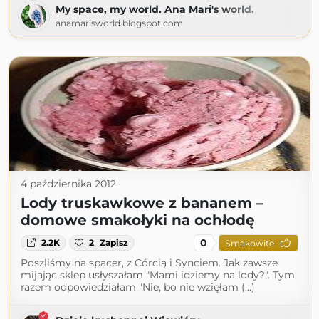
My space, my world. Ana Mari's world.
anamarisworld.blogspot.com
4 października 2012
Lody truskawkowe z bananem –
domowe smakołyki na ochłodę
0
2.2K
2
Zapisz
Smakowite
Poszliśmy na spacer, z Córcią i Synciem. Jak zawsze
mijając sklep usłyszałam "Mami idziemy na lody?". Tym
razem odpowiedziałam "Nie, bo nie wzięłam (...)