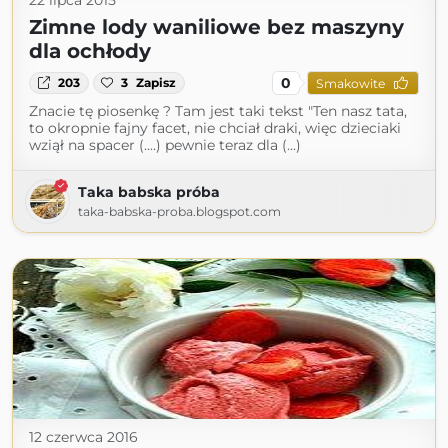
22 lipca 2015
Zimne lody waniliowe bez maszyny
dla ochłody
0
203
3
Zapisz
Smakowite
Znacie tę piosenkę ? Tam jest taki tekst "Ten nasz tata,
to okropnie fajny facet, nie chciał draki, więc dzieciaki
wziął na spacer (....) pewnie teraz dla (...)
Taka babska próba
taka-babska-proba.blogspot.com
12 czerwca 2016