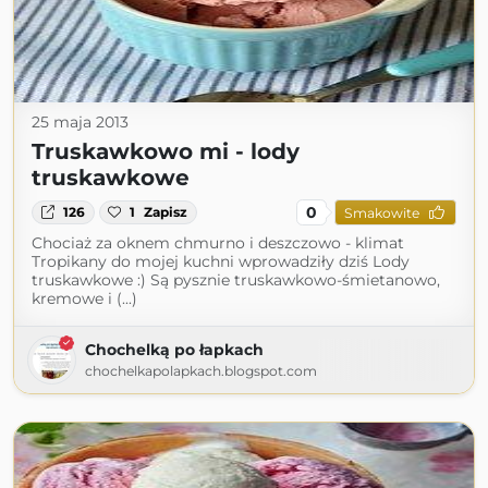
25 maja 2013
Truskawkowo mi - lody
truskawkowe
0
126
1
Zapisz
Smakowite
Chociaż za oknem chmurno i deszczowo - klimat
Tropikany do mojej kuchni wprowadziły dziś Lody
truskawkowe :) Są pysznie truskawkowo-śmietanowo,
kremowe i (...)
Chochelką po łapkach
chochelkapolapkach.blogspot.com