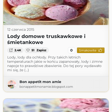
12 czerwca 2015
Lody domowe truskawkowe i
śmietankowe
0
2.4K
51
Zapisz
Smakowite
Lody, lody dla ochłody. Przy takich letnich
temperaturach jakie w końcu zapanowały, lody i zimne
napoje to prawdziwe zbawienie. Do tej pory wydawało
mi się, że (...)
Bon appetit mon amie
bonappetitmonamie.blogspot.com