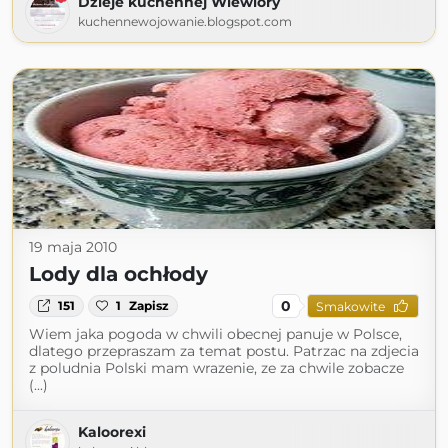
Dzieje kuchennej Wiewióry
kuchennewojowanie.blogspot.com
19 maja 2010
Lody dla ochłody
0
151
1
Zapisz
Smakowite
Wiem jaka pogoda w chwili obecnej panuje w Polsce,
dlatego przepraszam za temat postu. Patrzac na zdjecia
z poludnia Polski mam wrazenie, ze za chwile zobacze
(...)
Kaloorexi