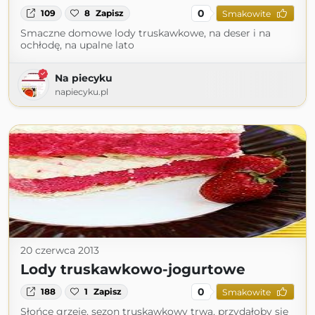
0
109
8
Zapisz
Smakowite
Smaczne domowe lody truskawkowe, na deser i na
ochłodę, na upalne lato
Na piecyku
napiecyku.pl
20 czerwca 2013
Lody truskawkowo-jogurtowe
0
188
1
Zapisz
Smakowite
Słońce grzeje, sezon truskawkowy trwa, przydałoby się