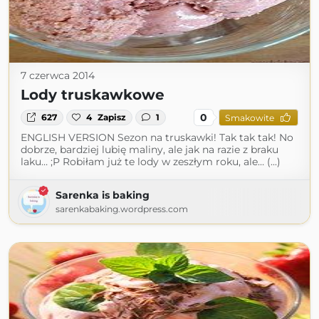
7 czerwca 2014
Lody truskawkowe
0
627
4
Zapisz
1
Smakowite
ENGLISH VERSION Sezon na truskawki! Tak tak tak! No
dobrze, bardziej lubię maliny, ale jak na razie z braku
laku… ;P Robiłam już te lody w zeszłym roku, ale… (...)
Sarenka is baking
sarenkabaking.wordpress.com