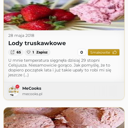
28 maja 2018
Lody truskawkowe
0
65
1
Zapisz
Smakowite
U mnie temperatura sięgnęła dzisiaj 29 stopni
Celsjusza. Niesamowicie gorąco. Jak pomyślę, że to
dopiero początek lata i już takie upały to robi mi się
jeszcze (...)
MeCooks
mecooks.pl