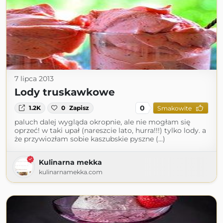
7 lipca 2013
Lody truskawkowe
0
1.2K
0
Zapisz
Smakowite
paluch dalej wygląda okropnie, ale nie mogłam się
oprzeć! w taki upał (nareszcie lato, hurra!!!) tylko lody. a
że przywiozłam sobie kaszubskie pyszne (...)
Kulinarna mekka
kulinarnamekka.com