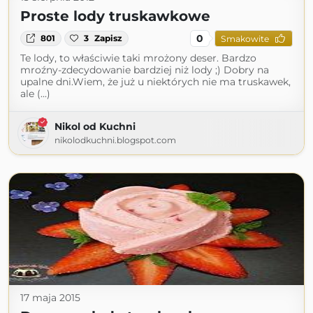
Proste lody truskawkowe
0
801
3
Zapisz
Smakowite
Te lody, to właściwie taki mrożony deser. Bardzo
mroźny-zdecydowanie bardziej niż lody ;) Dobry na
upalne dni.Wiem, że już u niektórych nie ma truskawek,
ale (...)
Nikol od Kuchni
nikolodkuchni.blogspot.com
17 maja 2015