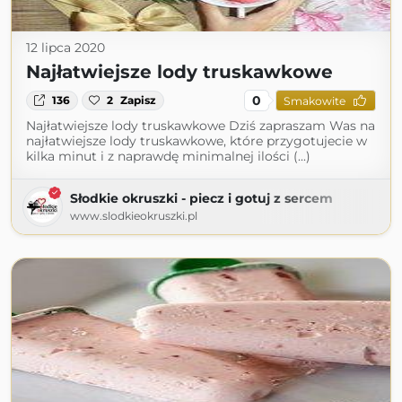
12 lipca 2020
Najłatwiejsze lody truskawkowe
0
136
2
Zapisz
Smakowite
Najłatwiejsze lody truskawkowe Dziś zapraszam Was na
najłatwiejsze lody truskawkowe, które przygotujecie w
kilka minut i z naprawdę minimalnej ilości (...)
Słodkie okruszki - piecz i gotuj z sercem
www.slodkieokruszki.pl