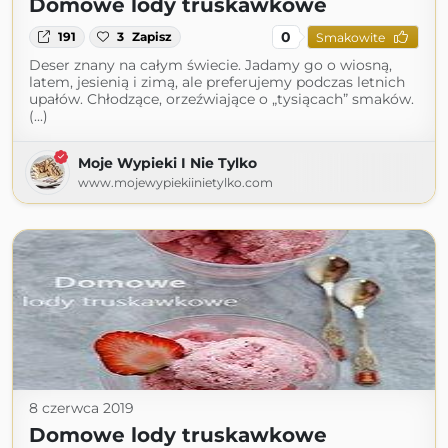
Domowe lody truskawkowe
0
191
3
Zapisz
Smakowite
Deser znany na całym świecie. Jadamy go o wiosną,
latem, jesienią i zimą, ale preferujemy podczas letnich
upałów. Chłodzące, orzeźwiające o „tysiącach” smaków.
(...)
Moje Wypieki I Nie Tylko
www.mojewypiekiinietylko.com
8 czerwca 2019
Domowe lody truskawkowe