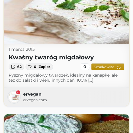
1 marca 2015
Kwaśny twaróg migdałowy
0
62
0
Zapisz
Smakowite
Pyszny migdałowy twarożek, idealny na kanapkę, ale
też do sałatki i wielu innych dań. 100% […]
erVegan
ervegan.com