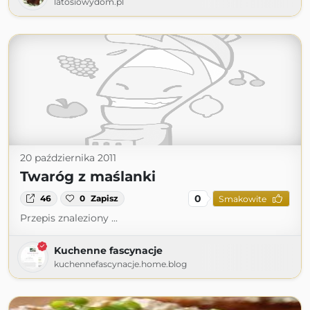
latosiowydom.pl
20 października 2011
Twaróg z maślanki
0
46
0
Zapisz
Smakowite
Przepis znaleziony ...
Kuchenne fascynacje
kuchennefascynacje.home.blog