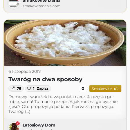
Smakowite Dania
smakowitedania.com
6 listopada 2017
Twaróg na dwa sposoby
0
76
1
Zapisz
Smakowite
Domowy twarożek to wspaniała rzecz. Ja często go
robię, sama! Tu macie przepis A jak można go pysznie
zjeść? Oto propozycja podania Pierwsza propozycja:
Twaróg (...)
Latosiowy Dom