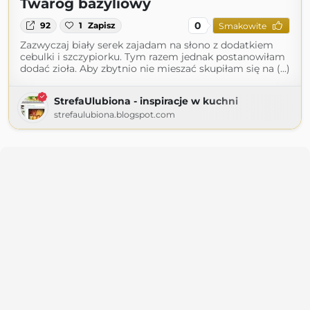
Twaróg bazyliowy
0
92
1
Zapisz
Smakowite
Zazwyczaj biały serek zajadam na słono z dodatkiem
cebulki i szczypiorku. Tym razem jednak postanowiłam
dodać zioła. Aby zbytnio nie mieszać skupiłam się na (...)
StrefaUlubiona - inspiracje w kuchni
strefaulubiona.blogspot.com