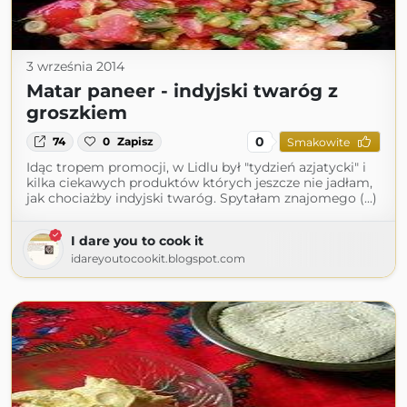
3 września 2014
Matar paneer - indyjski twaróg z
groszkiem
0
74
0
Zapisz
Smakowite
Idąc tropem promocji, w Lidlu był "tydzień azjatycki" i
kilka ciekawych produktów których jeszcze nie jadłam,
jak chociażby indyjski twaróg. Spytałam znajomego (...)
I dare you to cook it
idareyoutocookit.blogspot.com