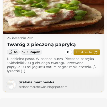
26 kwietnia 2015
Twaróg z pieczoną papryką
0
65
1
Zapisz
Smakowite
Niedzielna pasta. Wiosenna burza. Pieczona papryka
:)Składniki:200 g chudego twarogu1 czerwona
papryka100 ml jogurtu naturalnego2 ząbki czosnku1/2
łyżeczki (...)
Szalona marchewka
szalonamarchewka.blogspot.com