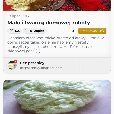
19 lipca 2013
Mało i twaróg domowej roboty
0
135
0
Zapisz
Smakowite
Dostałam niedawno mleko prosto od krowy.U mnie w
domu raczej takiego się nie napijemy,niestety
nauczyliśmy się pić chudsze "U-Ha-Te" mleka ze
sklepowej półki (...)
Bez pszenicy
bezpszenicyy.blogspot.com