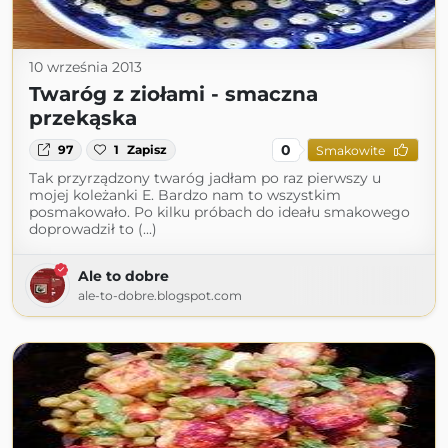
10 września 2013
Twaróg z ziołami - smaczna
przekąska
0
97
1
Zapisz
Smakowite
Tak przyrządzony twaróg jadłam po raz pierwszy u
mojej koleżanki E. Bardzo nam to wszystkim
posmakowało. Po kilku próbach do ideału smakowego
doprowadził to (...)
Ale to dobre
ale-to-dobre.blogspot.com