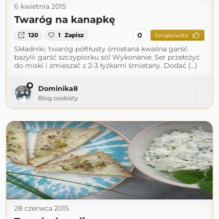
6 kwietnia 2015
Twaróg na kanapkę
0
120
1
Zapisz
Smakowite
Składniki: twaróg półtłusty śmietana kwaśna garść
bazylii garść szczypiorku sól Wykonanie: Ser przełożyć
do miski i zmieszać z 2-3 łyżkami śmietany. Dodać (...)
Dominika8
Blog osobisty
28 czerwca 2015