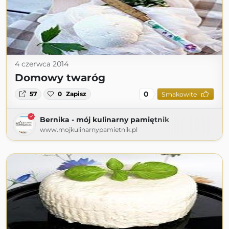
4 czerwca 2014
Domowy twaróg
0
57
0
Zapisz
Smakowite
Bernika - mój kulinarny pamiętnik
www.mojkulinarnypamietnik.pl