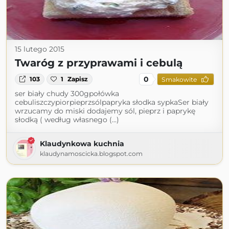
15 lutego 2015
Twaróg z przyprawami i cebulą
0
103
1
Zapisz
Smakowite
ser biały chudy 300gpołówka
cebuliszczypiorpieprzsólpapryka słodka sypkaSer biały
wrzucamy do miski dodajemy sól, pieprz i paprykę
słodką ( według własnego (...)
Klaudynkowa kuchnia
klaudynamoscicka.blogspot.com