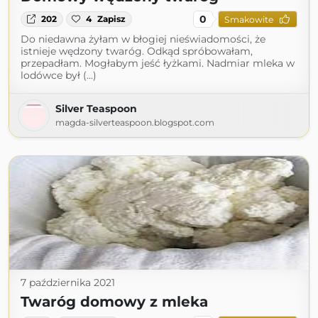
0
202
4
Zapisz
Smakowite
Do niedawna żyłam w błogiej nieświadomości, że
istnieje wędzony twaróg. Odkąd spróbowałam,
przepadłam. Mogłabym jeść łyżkami. Nadmiar mleka w
lodówce był (...)
Silver Teaspoon
magda-silverteaspoon.blogspot.com
7 października 2021
Twaróg domowy z mleka