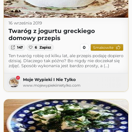
16 września 2019
Twaróg z jogurtu greckiego
domowy przepis
0
147
6
Zapisz
Smakowite
Ten twaróg robię od kilku lat, ale przepis podaję dopiero
dzisiaj. Dlaczego tak późno? Bo nigdy nie doczekał się
zdjęć. Sposób wykonania jest bardzo prosty, a (...)
Moje Wypieki I Nie Tylko
www.mojewypiekiinietylko.com