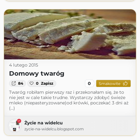
4 lutego 2015
Domowy twaróg
0
84
0
Zapisz
Smakowite
Twaróg robiłam pierwszy raz i przekonałam się, że to
nie jest w cale takie trudne. Wystarczy zdobyć świeże
mleko (niepasteryzowane)od krówki, poczekać 3 dni aż
(...)
Życie na widelcu
zycie-na-widelcu.blogspot.com