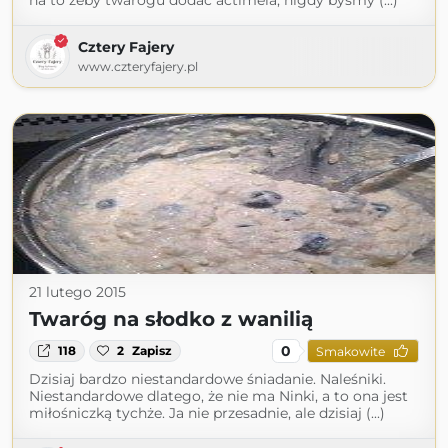
na to żeby twarogu dodać actimela, nigdy byśmy (...)
Cztery Fajery
www.czteryfajery.pl
21 lutego 2015
Twaróg na słodko z wanilią
0
118
2
Zapisz
Smakowite
Dzisiaj bardzo niestandardowe śniadanie. Naleśniki.
Niestandardowe dlatego, że nie ma Ninki, a to ona jest
miłośniczką tychże. Ja nie przesadnie, ale dzisiaj (...)