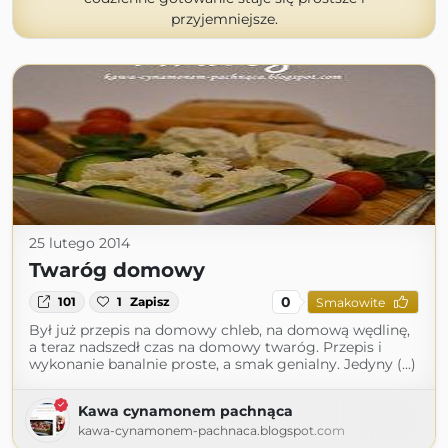
przyjemniejsze.
25 lutego 2014
Twaróg domowy
0
101
1
Zapisz
Smakowite
Był już przepis na domowy chleb, na domową wędlinę,
a teraz nadszedł czas na domowy twaróg. Przepis i
wykonanie banalnie proste, a smak genialny. Jedyny (...)
Kawa cynamonem pachnąca
kawa-cynamonem-pachnaca.blogspot.com