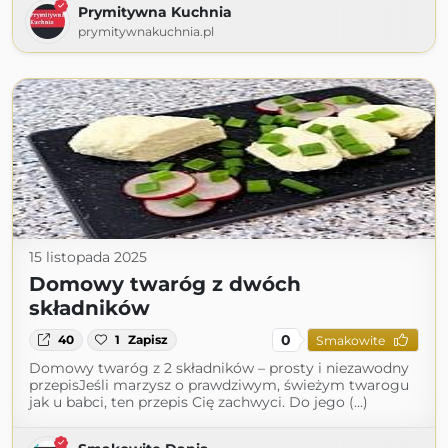
Prymitywna Kuchnia
prymitywnakuchnia.pl
15 listopada 2025
Domowy twaróg z dwóch
składników
0
40
1
Zapisz
Smakowite
Domowy twaróg z 2 składników – prosty i niezawodny
przepisJeśli marzysz o prawdziwym, świeżym twarogu
jak u babci, ten przepis Cię zachwyci. Do jego (...)