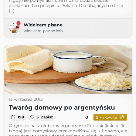
nigdy nie pomyślałam, że można dodać śledzie.
Znalazłam ten przepis u Dukana. Dla dbających o linię
(...)
Widelcem pisane
widelcem-pisane.info
13 września 2013
Twaróg domowy po argentyńsku
0
198
5
Zapisz
Smakowite
O tym, że nasz ulubiony argentyński Futrzak (klik na Jej
bloga) jest pomysłowy przekonaliśmy się już dawno, ale