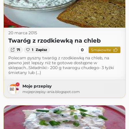
20 marca 2015
Twaróg z rzodkiewką na chleb
0
71
1
Zapisz
Smakowite
Polecam pyszny twaróg z rzodkiewką na chleb, na
pewno jest lepszy niż te gotowe dostępne w
sklepach...Składniki:- 200 g twarogu chudego- 3 łyżki
śmietany lub (...)
Moje przepisy
mojeprzepisy-ania.blogspot.com