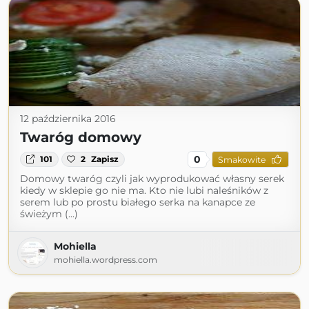
12 października 2016
Twaróg domowy
0
101
2
Zapisz
Smakowite
Domowy twaróg czyli jak wyprodukować własny serek
kiedy w sklepie go nie ma. Kto nie lubi naleśników z
serem lub po prostu białego serka na kanapce ze
świeżym (...)
Mohiella
mohiella.wordpress.com