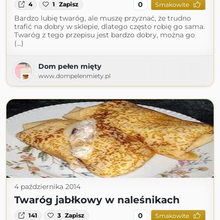
0
4
1
Zapisz
Smakowite
Bardzo lubię twaróg, ale muszę przyznać, że trudno
trafić na dobry w sklepie, dlatego często robię go sama.
Twaróg z tego przepisu jest bardzo dobry, można go
(...)
Dom pełen mięty
www.dompelenmiety.pl
4 października 2014
Twaróg jabłkowy w naleśnikach
0
141
3
Zapisz
Smakowite