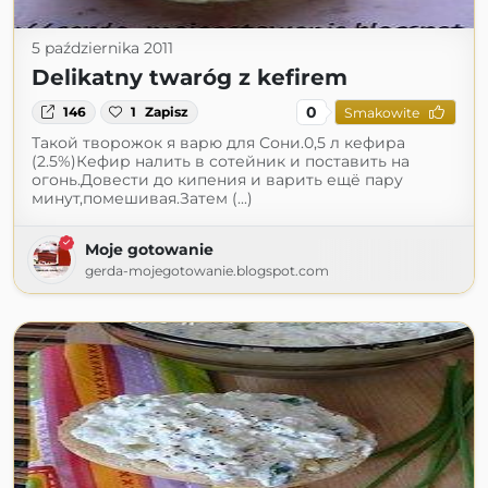
5 października 2011
Delikatny twaróg z kefirem
0
146
1
Zapisz
Smakowite
Такой творожок я варю для Сони.0,5 л кефира
(2.5%)Кефир налить в сотейник и поставить на
огонь.Довести до кипения и варить ещё пару
минут,помешивая.Затем (...)
Moje gotowanie
gerda-mojegotowanie.blogspot.com