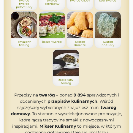
twaróg
twaróg
twaróg chudy
kozi twaróg
twaróg
sernikowy
pełnotłusty
smażony
kasza twaróg
twaróg
twaróg
twaróg
drożdże
półtłusty
zapiekany
twaróg
Przepisy na
twaróg
– ponad
9 894
sprawdzonych i
docenianych
przepisów kulinarnych
. Wśród
najczęściej wybieranych znajdziesz m.in.
twaróg
domowy
. To starannie wyselekcjonowane propozycje,
które łączą tradycyjne smaki z nowoczesnymi
inspiracjami.
Mikser Kulinarny
to miejsce, w którym
codzienne gotowanie staje się prostsze i