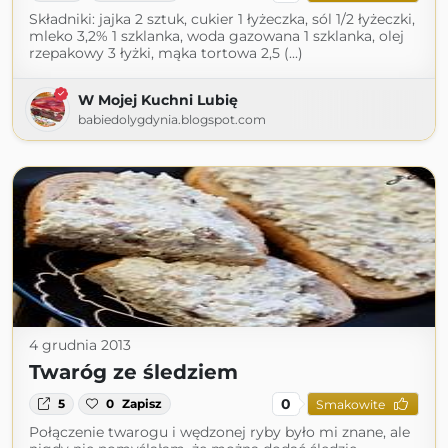
Składniki: jajka 2 sztuk, cukier 1 łyżeczka, sól 1/2 łyżeczki,
mleko 3,2% 1 szklanka, woda gazowana 1 szklanka, olej
rzepakowy 3 łyżki, mąka tortowa 2,5 (...)
W Mojej Kuchni Lubię
babiedolygdynia.blogspot.com
4 grudnia 2013
Twaróg ze śledziem
0
5
0
Zapisz
Smakowite
Połączenie twarogu i wędzonej ryby było mi znane, ale