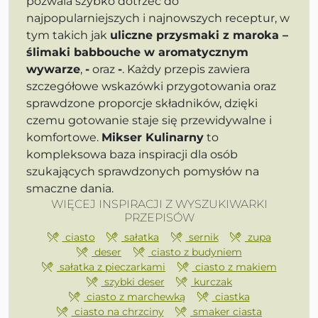
pozwala szybko dotrzeć do
najpopularniejszych i najnowszych receptur, w
tym takich jak
uliczne przysmaki z maroka –
ślimaki babbouche w aromatycznym
wywarze
,
-
oraz
-
. Każdy przepis zawiera
szczegółowe wskazówki przygotowania oraz
sprawdzone proporcje składników, dzięki
czemu gotowanie staje się przewidywalne i
komfortowe.
Mikser Kulinarny
to
kompleksowa baza inspiracji dla osób
szukających sprawdzonych pomysłów na
smaczne dania.
WIĘCEJ INSPIRACJI Z WYSZUKIWARKI
PRZEPISÓW
ciasto
sałatka
sernik
zupa
deser
ciasto z budyniem
sałatka z pieczarkami
ciasto z makiem
szybki deser
kurczak
ciasto z marchewką
ciastka
ciasto na chrzciny
smaker ciasta