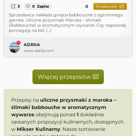
0
3
0
Zapisz
Smakowite
Sprzedawca nakłada gorące babbouche z ogromnego
garnka. Uliczne przysmaki Maroka – ślimaki
(Babbouche) w aromatycznym wywarze. Czy naprawdę
pomagają na ból (...)
ADRIIA
www.adriia.com
Więcej przepisów
Przepisy na
uliczne przysmaki z maroka –
ślimaki babbouche w aromatycznym
wywarze
obejmują ponad
1
dokładnie
opisanych propozycji kulinarnych, dostępnych
w
Mikser Kulinarny
. Nasze sortowanie