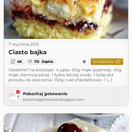
7 stycznia 2015
Ciasto bajka
0
4K
115
Zapisz
Smakowite
Składniki:*na biszkopt- 4 jajka- 90g mąki pszennej- 40g
mąki ziemniaczanej- 1 łyżka letniej wody- 1 łyżeczka
proszku do pieczenia- 130g cukru*dodatkowo- 1 (...)
Pokochaj gotowanie
pokochajgotowanie.blogspot.com