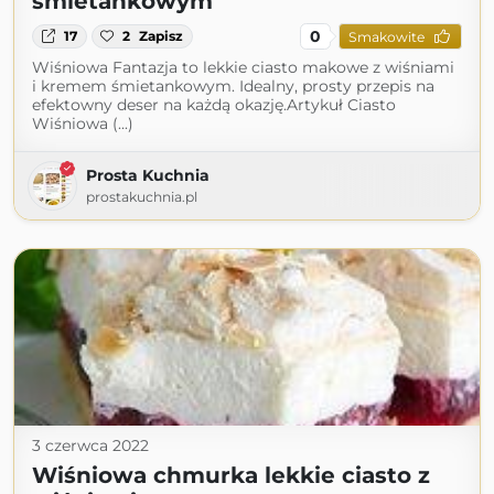
śmietankowym
0
17
2
Zapisz
Smakowite
Wiśniowa Fantazja to lekkie ciasto makowe z wiśniami
i kremem śmietankowym. Idealny, prosty przepis na
efektowny deser na każdą okazję.Artykuł Ciasto
Wiśniowa (...)
Prosta Kuchnia
prostakuchnia.pl
3 czerwca 2022
Wiśniowa chmurka lekkie ciasto z