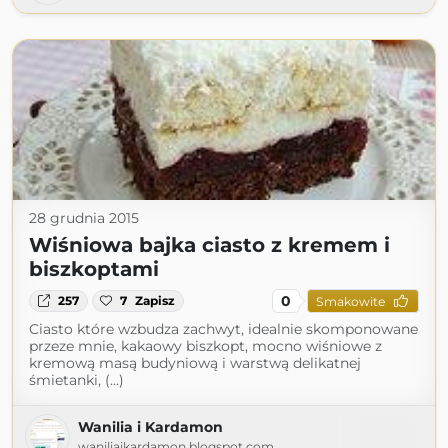
28 grudnia 2015
Wiśniowa bajka ciasto z kremem i
biszkoptami
0
257
7
Zapisz
Smakowite
Ciasto które wzbudza zachwyt, idealnie skomponowane
przeze mnie, kakaowy biszkopt, mocno wiśniowe z
kremową masą budyniową i warstwą delikatnej
śmietanki, (...)
Wanilia i Kardamon
waniliaikardamon.blogspot.com