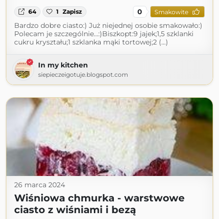
0
64
1
Zapisz
Smakowite
Bardzo dobre ciasto:) Już niejednej osobie smakowało:)
Polecam je szczególnie...:)Biszkopt:9 jajek;1,5 szklanki
cukru kryształu;1 szklanka mąki tortowej;2 (...)
In my kitchen
siepieczeigotuje.blogspot.com
26 marca 2024
Wiśniowa chmurka - warstwowe
ciasto z wiśniami i bezą