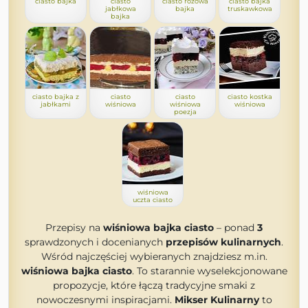
ciasto bajka
ciasto
ciasto różowa
ciasto bajka
jabłkowa
bajka
truskawkowa
bajka
ciasto bajka z
ciasto
ciasto
ciasto kostka
jabłkami
wiśniowa
wiśniowa
wiśniowa
poezja
wiśniowa
uczta ciasto
Przepisy na
wiśniowa bajka ciasto
– ponad
3
sprawdzonych i docenianych
przepisów kulinarnych
.
Wśród najczęściej wybieranych znajdziesz m.in.
wiśniowa bajka ciasto
. To starannie wyselekcjonowane
propozycje, które łączą tradycyjne smaki z
nowoczesnymi inspiracjami.
Mikser Kulinarny
to