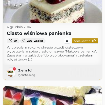
4 grudnia 2014
Ciasto wiśniowa panienka
0
7K
220
Zapisz
Smakowite
W ubiegłym roku, w okresie przedświątecznym
wypatrzyłam sobie ciasto o nazwie "Makowa panienka".
Zapisałam w zakładce "do wypróbowania" i czekałam
rok, aż znów (...)
Zjem to!
zjemto.blog