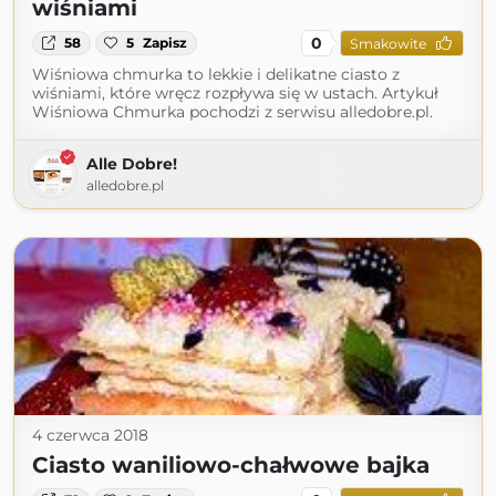
wiśniami
0
58
5
Zapisz
Smakowite
Wiśniowa chmurka to lekkie i delikatne ciasto z
wiśniami, które wręcz rozpływa się w ustach. Artykuł
Wiśniowa Chmurka pochodzi z serwisu alledobre.pl.
Alle Dobre!
alledobre.pl
4 czerwca 2018
Ciasto waniliowo-chałwowe bajka