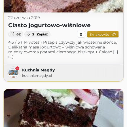
22 czerwca 2019
Ciasto jogurtowo-wiśniowe
0
62
2
Zapisz
Smakowite
4.3 / 5 ( 14 votes ) Przepis ożywczy jak wiosenne słońce.
Delikatna masa jogurtowo – wiśniowa schowana
między dwoma płatami ciemnego biszkoptu. Całość […]
(...)
Kuchnia Magdy
kuchniamagdy.pl