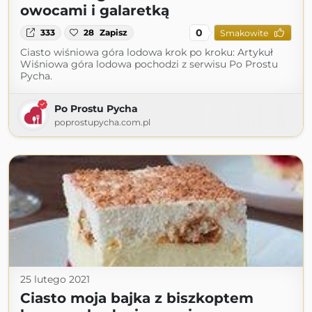
owocami i galaretką
0
333
28
Zapisz
Smakowite
Ciasto wiśniowa góra lodowa krok po kroku: Artykuł
Wiśniowa góra lodowa pochodzi z serwisu Po Prostu
Pycha.
Po Prostu Pycha
poprostupycha.com.pl
25 lutego 2021
Ciasto moja bajka z biszkoptem