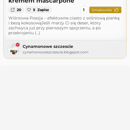
kremem mascarpone
1
20
5
Zapisz
Smakowite
Wiśniowa Poezja – efektowne ciasto z wiśniową pianką
i bezą kokosowąJeśli marzy Ci się deser, który
zachwyca już przy pierwszym spojrzeniu, a po
przekrojeniu (...)
Cynamonowe szczescie
cynamonoweszczescie.blogspot.com