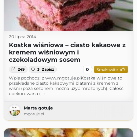
20 lipca 2014
Kostka wiśniowa – ciasto kakaowe z
kremem wiśniowym i
czekoladowym sosem
0
249
3
Zapisz
Smakowite
Wpis pochodzi z www.mgotuje.plKostka wiśniowa to
przekładane ciasto kakaowymi blatami z kremem z
wiśni (poza sezonem można użyć mrożonych). Całość
udekorowana (...)
Marta gotuje
mgotuje.pl