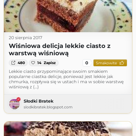
20 sierpnia 2017
Wiśniowa delicja lekkie ciasto z
warstwą wiśniową
0
480
14
Zapisz
Smakowite
Lekkie ciasto przypominające swoim smakiem
popularne ciastka delicje, ponieważ jest lekkie jak
chmurka, rozpływa się w ustach i ma w sobie warstwę
wiśniową z (...)
Słodki Bratek
slodkibratek.blogspot.com