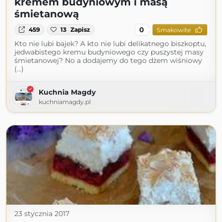
kremem budyniowym i masą
śmietanową
0
459
13
Zapisz
Smakowite
Kto nie lubi bajek? A kto nie lubi delikatnego biszkoptu,
jedwabistego kremu budyniowego czy puszystej masy
śmietanowej? No a dodajemy do tego dżem wiśniowy
(...)
Kuchnia Magdy
kuchniamagdy.pl
23 stycznia 2017