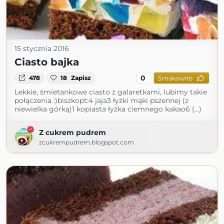
15 stycznia 2016
Ciasto bajka
0
478
18
Zapisz
Smakowite
Lekkie, śmietankowe ciasto z galaretkami, lubimy takie
połączenia :)biszkopt:4 jaja3 łyżki mąki pszennej (z
niewielka górką)1 kopiasta łyżka ciemnego kakao6 (...)
Z cukrem pudrem
zcukrempudrem.blogspot.com