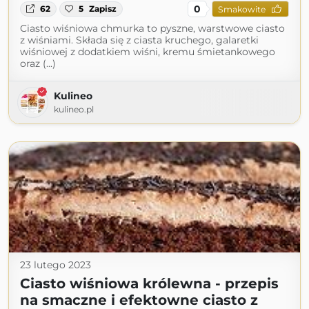
0
62
5
Zapisz
Smakowite
Ciasto wiśniowa chmurka to pyszne, warstwowe ciasto
z wiśniami. Składa się z ciasta kruchego, galaretki
wiśniowej z dodatkiem wiśni, kremu śmietankowego
oraz (...)
Kulineo
kulineo.pl
23 lutego 2023
Ciasto wiśniowa królewna - przepis
na smaczne i efektowne ciasto z