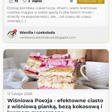
0
72
2
Zapisz
Smakowite
Dzisiaj bombka cukiernicza...Wiem, wiem kremowe
ciastka mające w sobie sporą liczbę kalorii może i
straciły na popularności, ale..., od czasu do czasu
wracają (...)
Wanilia i czekolada
vaniliowoczekolodowa.blogspot.com
12 lutego 2026
Wiśniowa Poezja - efektowne ciasto
z wiśniową pianką, bezą kokosową i