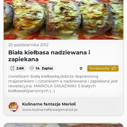
20 października 2012
Biała kiełbasa nadziewana i
zapiekana
0
2.6K
14
Zapisz
Smakowite
Uwielbiam białą kiełbaskę,dobrze doprawioną
majerankiem i czosnkiem a nadziewana i zapiekana jest
rewelacyjna. MARIOLA SKŁADNIKI: 5 białych
kiełbasek(parzonych (...)
Kulinarne fantazje Marioli
www.kulinarnefantazjemarioli.pl