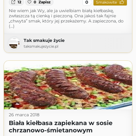
0
12
0
Zapisz
Smakowite
Nie wiem jak Wy, ale ja uwielbiam białą kiełbaskę,
zwłaszcza tą cienką i pieczoną. Ona jakoś tak fajnie
„chwyta” smak, który jej przekażemy. A zapieczona, do
(...)
Tak smakuje życie
taksmakujezycie.pl
26 marca 2018
Biała kiełbasa zapiekana w sosie
chrzanowo-śmietanowym