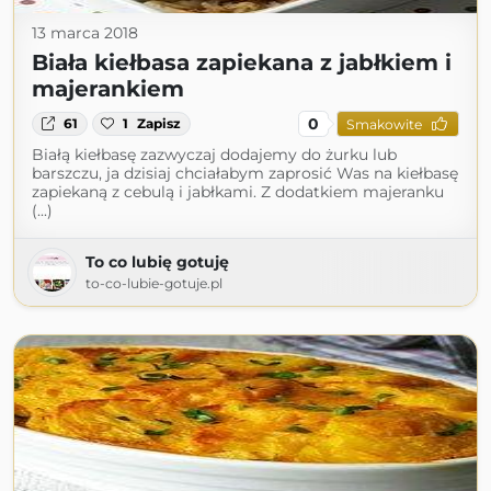
13 marca 2018
Biała kiełbasa zapiekana z jabłkiem i
majerankiem
0
61
1
Zapisz
Smakowite
Białą kiełbasę zazwyczaj dodajemy do żurku lub
barszczu, ja dzisiaj chciałabym zaprosić Was na kiełbasę
zapiekaną z cebulą i jabłkami. Z dodatkiem majeranku
(...)
To co lubię gotuję
to-co-lubie-gotuje.pl