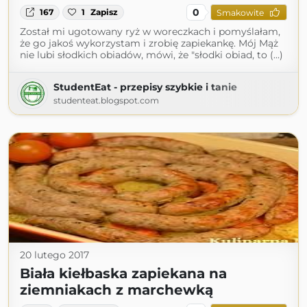
0
167
1
Zapisz
Smakowite
Został mi ugotowany ryż w woreczkach i pomyślałam,
że go jakoś wykorzystam i zrobię zapiekankę. Mój Mąż
nie lubi słodkich obiadów, mówi, że "słodki obiad, to (...)
StudentEat - przepisy szybkie i tanie
studenteat.blogspot.com
20 lutego 2017
Biała kiełbaska zapiekana na
ziemniakach z marchewką