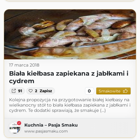
17 marca 2018
Biała kiełbasa zapiekana z jabłkami i
cydrem
0
91
2
Zapisz
Smakowite
Kolejna propozycja na przygotowanie białej kiełbasy na
wielkanocny stół to biała kiełbasa zapiekana z jabłkami i
cydrem. Te dodatki sprawiają, że smakuje (...)
Kuchnia – Pasja Smaku
www.pasjasmaku.com