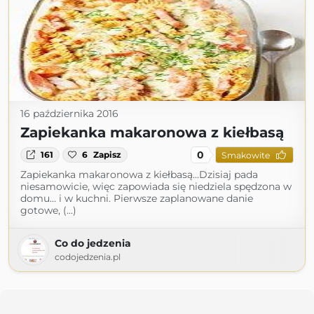
16 października 2016
Zapiekanka makaronowa z kiełbasą
0
161
6
Zapisz
Smakowite
Zapiekanka makaronowa z kiełbasą…Dzisiaj pada
niesamowicie, więc zapowiada się niedziela spędzona w
domu… i w kuchni. Pierwsze zaplanowane danie
gotowe, (...)
Co do jedzenia
codojedzenia.pl