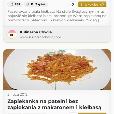
0
282
11
Zapisz
Smakowite
Faszerowana biała kiełbasa Na stole Świątecznym musi
pojawić się kiełbasa biała, proponuję Wam zapiekaną na
pomidorach. Składniki:· 6 białych kiełbasek· 25 dag (...)
Kulinarna Chwila
www.kulinarnachwila.com
5 lipca 2012
Zapiekanka na patelni bez
zapiekania z makaronem i kiełbasą