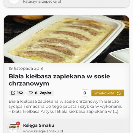
katarzynarzepecka.pl
19 listopada 2019
Biała kiełbasa zapiekana w sosie
chrzanowym
0
152
8
Zapisz
Smakowite
Biała kiełbasa zapiekana w sosie chrzanowym Bardzo
sycąca i smaczna do tego prosta i szybka w wykonaniu
– biała kiełbasa Artykuł Biała kiełbasa zapiekana w (...)
Księga Smaku
www.ksiega-smaku.pl