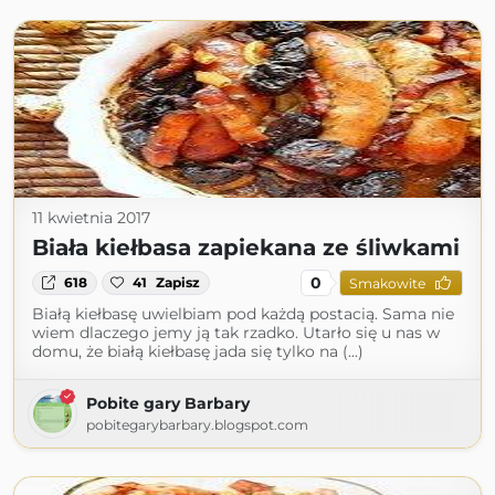
11 kwietnia 2017
Biała kiełbasa zapiekana ze śliwkami
0
618
41
Zapisz
Smakowite
Białą kiełbasę uwielbiam pod każdą postacią. Sama nie
wiem dlaczego jemy ją tak rzadko. Utarło się u nas w
domu, że białą kiełbasę jada się tylko na (...)
Pobite gary Barbary
pobitegarybarbary.blogspot.com