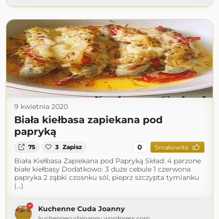
9 kwietnia 2020
Biała kiełbasa zapiekana pod
papryką
0
75
3
Zapisz
Smakowite
Biała Kiełbasa Zapiekana pod Papryką Skład: 4 parzone
białe kiełbasy Dodatkowo: 3 duże cebule 1 czerwona
papryka 2 ząbki czosnku sól, pieprz szczypta tymianku
(...)
Kuchenne Cuda Joanny
kuchennecudajoanny.wordpress.com