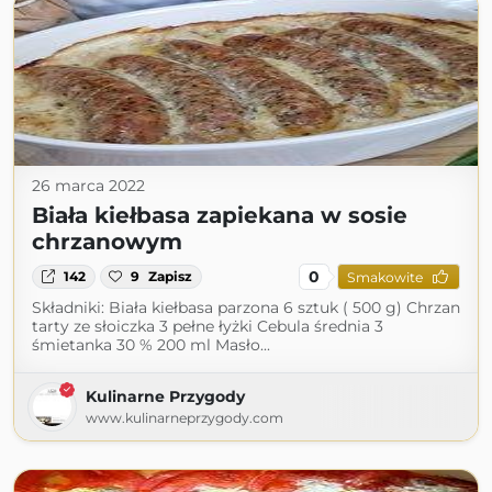
26 marca 2022
Biała kiełbasa zapiekana w sosie
chrzanowym
0
142
9
Zapisz
Smakowite
Składniki: Biała kiełbasa parzona 6 sztuk ( 500 g) Chrzan
tarty ze słoiczka 3 pełne łyżki Cebula średnia 3
śmietanka 30 % 200 ml Masło...
Kulinarne Przygody
www.kulinarneprzygody.com