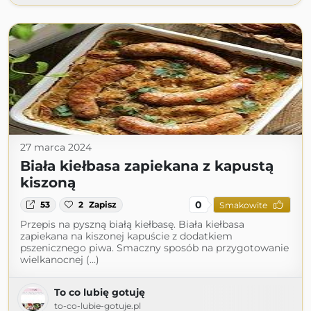
27 marca 2024
Biała kiełbasa zapiekana z kapustą
kiszoną
0
53
2
Zapisz
Smakowite
Przepis na pyszną białą kiełbasę. Biała kiełbasa
zapiekana na kiszonej kapuście z dodatkiem
pszenicznego piwa. Smaczny sposób na przygotowanie
wielkanocnej (...)
To co lubię gotuję
to-co-lubie-gotuje.pl