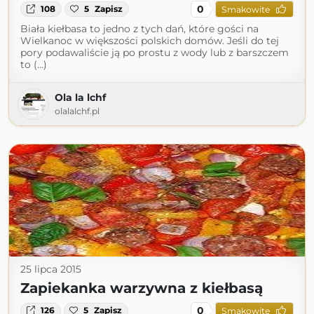
0
108
5
Zapisz
Smakowite
Biała kiełbasa to jedno z tych dań, które gości na
Wielkanoc w większości polskich domów. Jeśli do tej
pory podawaliście ją po prostu z wody lub z barszczem
to (...)
Ola la lchf
olalalchf.pl
25 lipca 2015
Zapiekanka warzywna z kiełbasą
0
126
5
Zapisz
Smakowite