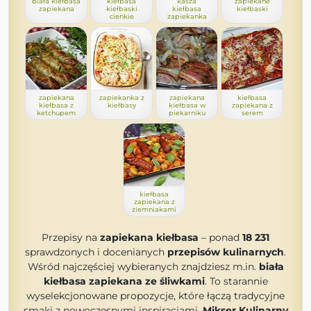
biała kiełbasa
kiełbasa
kasza
zapiekane
zapiekana
kiełbaski
kiełbasa
kiełbaski
cienkie
zapiekanka
zapiekana
zapiekanka z
zapiekana
kiełbasa
kiełbasa z
kiełbasy
kiełbasa w
zapiekana z
ketchupem
piekarniku
serem
kiełbasa
zapiekana z
ziemniakami
Przepisy na
zapiekana kiełbasa
– ponad
18 231
sprawdzonych i docenianych
przepisów kulinarnych
.
Wśród najczęściej wybieranych znajdziesz m.in.
biała
kiełbasa zapiekana ze śliwkami
. To starannie
wyselekcjonowane propozycje, które łączą tradycyjne
smaki z nowoczesnymi inspiracjami.
Mikser Kulinarny