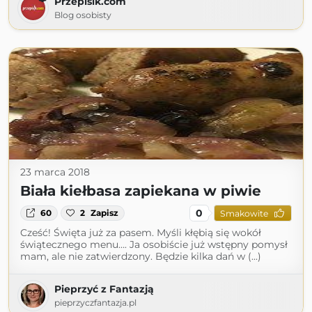
Przepisik.com
Blog osobisty
23 marca 2018
Biała kiełbasa zapiekana w piwie
0
60
2
Zapisz
Smakowite
Cześć! Święta już za pasem. Myśli kłębią się wokół
świątecznego menu…. Ja osobiście już wstępny pomysł
mam, ale nie zatwierdzony. Będzie kilka dań w (...)
Pieprzyć z Fantazją
pieprzyczfantazja.pl