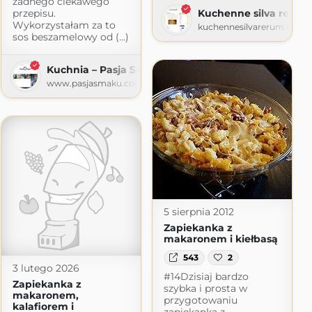
żadnego ciekawego
przepisu.
Kuchenne silva rerum
Wykorzystałam za to
kuchennesilvarerum.blogs
sos beszamelowy od (...)
Kuchnia – Pasja Smaku
www.pasjasmaku.com
com
5 sierpnia 2012
Zapiekanka z
makaronem i kiełbasą
543
2
3 lutego 2026
#14Dzisiaj bardzo
Zapiekanka z
szybka i prosta w
makaronem,
przygotowaniu
kalafiorem i