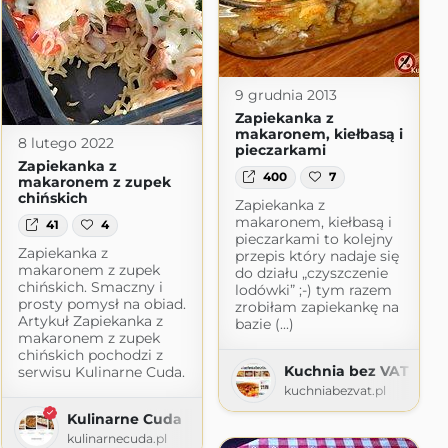
9 grudnia 2013
Zapiekanka z
makaronem, kiełbasą i
8 lutego 2022
pieczarkami
Zapiekanka z
400
7
makaronem z zupek
chińskich
Zapiekanka z
makaronem, kiełbasą i
41
4
pieczarkami to kolejny
Zapiekanka z
przepis który nadaje się
makaronem z zupek
do działu „czyszczenie
chińskich. Smaczny i
lodówki” ;-) tym razem
prosty pomysł na obiad.
zrobiłam zapiekankę na
Artykuł Zapiekanka z
bazie (...)
makaronem z zupek
chińskich pochodzi z
Kuchnia bez VAT
serwisu Kulinarne Cuda.
kuchniabezvat.pl
Kulinarne Cuda
kulinarnecuda.pl