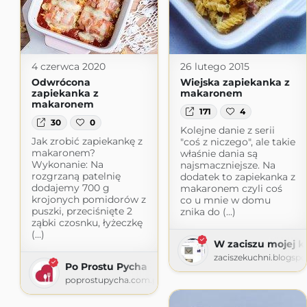
4 czerwca 2020
26 lutego 2015
Odwrócona
Wiejska zapiekanka z
zapiekanka z
makaronem
makaronem
171
4
30
0
Kolejne danie z serii
Jak zrobić zapiekankę z
"coś z niczego", ale takie
makaronem?
właśnie dania są
Wykonanie: Na
najsmaczniejsze. Na
rozgrzaną patelnię
dodatek to zapiekanka z
dodajemy 700 g
makaronem czyli coś
krojonych pomidorów z
co u mnie w domu
puszki, przeciśnięte 2
znika do (...)
ząbki czosnku, łyżeczkę
(...)
W zaciszu mojej k
zaciszekuchni.blogsp
Po Prostu Pycha
poprostupycha.com.pl