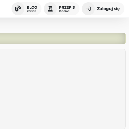
BLOG
PRZEPIS
Zaloguj się
ZGŁOŚ
DODAJ