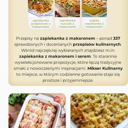
zapiekanka
zapiekanka
szybka
polędwiczki z
kurczak z
zapiekanka z
makaronem
makaronem
makaronem
Przepisy na
zapiekanka z makaronem
– ponad
337
sprawdzonych i docenianych
przepisów kulinarnych
.
Wśród najczęściej wybieranych znajdziesz m.in.
zapiekanka z makaronem i serem
. To starannie
wyselekcjonowane propozycje, które łączą tradycyjne
smaki z nowoczesnymi inspiracjami.
Mikser Kulinarny
to miejsce, w którym codzienne gotowanie staje się
prostsze i przyjemniejsze.