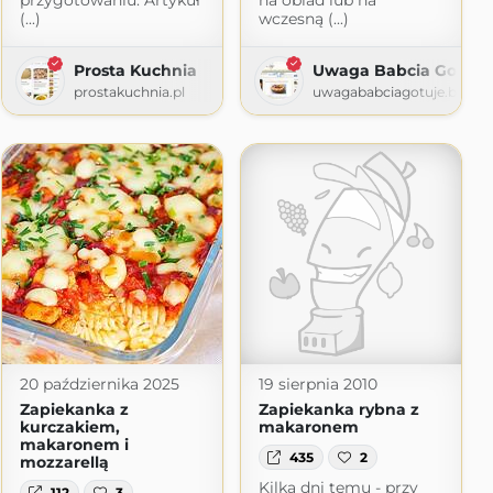
przygotowaniu. Artykuł
na obiad lub na
(...)
wczesną (...)
Prosta Kuchnia
Uwaga Babcia Gotuje
prostakuchnia.pl
uwagababciagotuje.blogs
20 października 2025
19 sierpnia 2010
Zapiekanka z
Zapiekanka rybna z
kurczakiem,
makaronem
makaronem i
435
2
mozzarellą
Kilka dni temu - przy
112
3