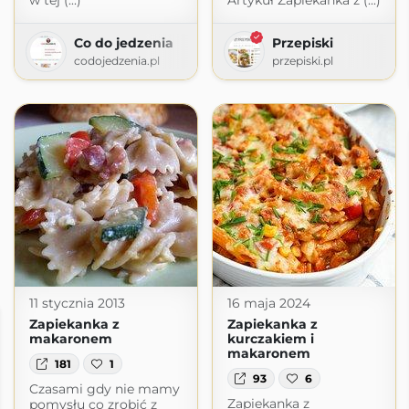
w tej (...)
Artykuł Zapiekanka z (...)
Co do jedzenia
Przepiski
codojedzenia.pl
przepiski.pl
11 stycznia 2013
16 maja 2024
Zapiekanka z
Zapiekanka z
makaronem
kurczakiem i
makaronem
181
1
93
6
Czasami gdy nie mamy
Zapiekanka z
pomysłu co zrobić z