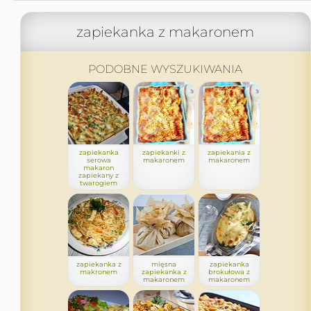
zapiekanka z makaronem
PODOBNE WYSZUKIWANIA
zapiekanka
zapiekanki z
zapiekania z
serowa
makaronem
makaronem
makaron
zapiekany z
twarogiem
zapiekanka z
mięsna
zapiekanka
makronem
zapiekanka z
brokułowa z
makaronem
makaronem