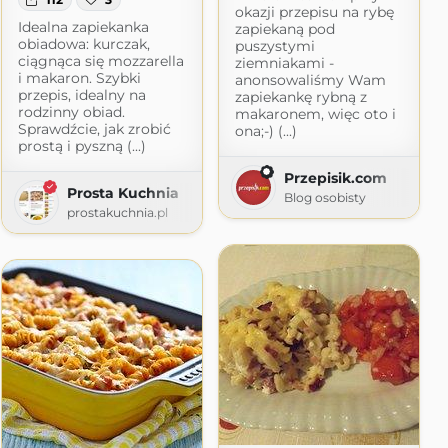
okazji przepisu na rybę
Idealna zapiekanka
zapiekaną pod
obiadowa: kurczak,
puszystymi
ciągnąca się mozzarella
ziemniakami -
i makaron. Szybki
anonsowaliśmy Wam
przepis, idealny na
zapiekankę rybną z
rodzinny obiad.
makaronem, więc oto i
Sprawdźcie, jak zrobić
ona;-) (...)
prostą i pyszną (...)
Przepisik.com
Prosta Kuchnia
Blog osobisty
prostakuchnia.pl