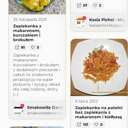
57
2
25 listopada 2021
Kasia Pichci - Moj
kasiapichci.blogspot.
Zapiekanka z
makaronem,
kurczakiem i
brokułem
81
3
Zapiekanka z
makaronem
kurczakiem i brokułem
z dodatkiem pieczarek i
cebuli to znakomita
propozycja na super
pożywny i sycący obiad
dla całej rodziny, który
(...)
5 lipca 2012
Smakowite Dania
Zapiekanka na patelni
bez zapiekania z
smakowitedania.com
makaronem i kiełbasą
101
0