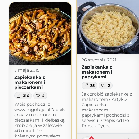
26 stycznia 2021
Zapiekanka z
7 maja 2015
makaronem i
paprykami
Zapiekanka z
makaronem i
35
2
pieczarkami
Jak zrobić zapiekankę z
316
5
makaronem? Artykuł
Wpis pochodzi z
Zapiekanka z
www.mgotuje.plZapiek
makaronem i
anka z makaronem,
paprykami pochodzi z
pieczarkami i kiełbaską.
serwisu Przepis od Po
Zrobicie ją w zaledwie
Prostu Pycha.
40 minut. Jest
świetnym pomysłem