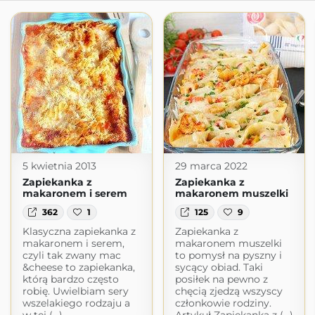
5 kwietnia 2013
29 marca 2022
Zapiekanka z
Zapiekanka z
makaronem i serem
makaronem muszelki
362
1
125
9
Klasyczna zapiekanka z
Zapiekanka z
makaronem i serem,
makaronem muszelki
czyli tak zwany mac
to pomysł na pyszny i
&cheese to zapiekanka,
sycący obiad. Taki
którą bardzo często
posiłek na pewno z
robię. Uwielbiam sery
chęcią zjedzą wszyscy
wszelakiego rodzaju a
członkowie rodziny.