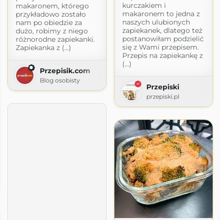
kurczakiem i
makaronem, którego
makaronem to jedna z
przykładowo zostało
naszych ulubionych
nam po obiedzie za
zapiekanek, dlatego też
dużo, robimy z niego
postanowiłam podzielić
różnorodne zapiekanki.
się z Wami przepisem.
Zapiekanka z (...)
Przepis na zapiekankę z
(...)
Przepisik.com
Blog osobisty
Przepiski
przepiski.pl
uchni
ot.com