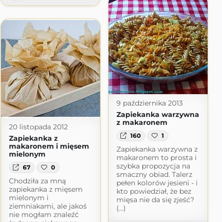
9 października 2013
Zapiekanka warzywna
z makaronem
20 listopada 2012
160
1
Zapiekanka z
makaronem i mięsem
Zapiekanka warzywna z
mielonym
makaronem to prosta i
szybka propozycja na
67
0
smaczny obiad. Talerz
Chodziła za mną
pełen kolorów jesieni - i
zapiekanka z mięsem
kto powiedział, że bez
mielonym i
mięsa nie da się zjeść?
ziemniakami, ale jakoś
(...)
nie mogłam znaleźć