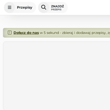
ZNAJDŹ
Przepisy
PRZEPIS
Dołącz do nas
w 5 sekund - zbieraj i dodawaj przepisy, 