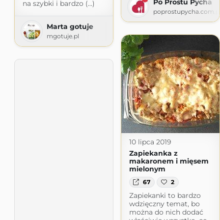
Po Prostu Pycha
na szybki i bardzo (...)
poprostupycha.com.p
Marta gotuje
mgotuje.pl
10 lipca 2019
Zapiekanka z
makaronem i mięsem
mielonym
67
2
Zapiekanki to bardzo
wdzięczny temat, bo
można do nich dodać