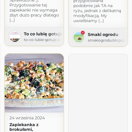
przygotowana
Przygotowanie tej
podobnie jak TA na
zapiekanki nie wymaga
ryżu, jednak z delikatną
zbyt dużo pracy dlatego
modyfikacją. My
(...)
a pasja gotowanie
uwielbiamy (...)
com
To co lubię gotuję
Smaki ogrodu
to-co-lubie-gotuje.pl
smakiogrodu.blogspot.
24 września 2024
Zapiekanka z
brokułami,