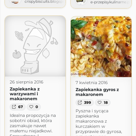
crispybiscuits.blogspot.com
e-przepisykulinarne.pl
l
26 sierpnia 2016
7 kwietnia 2016
Zapiekanka z
Zapiekanka gyros z
warzywami i
makaronem
makaronem
399
18
67
0
Pyszna i sycąca
Idealna propozycja na
zapiekanka
sobotni obiad, która
makaronowa z
zasmakuje nawet
kurczakiem w
małemu niejadkowi.
przyprawie do gyrosa,
Sprawdzone ;).