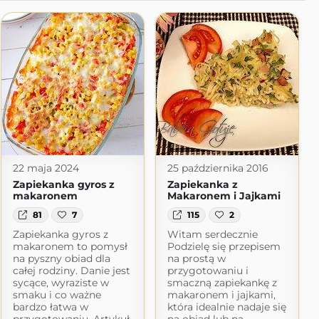
22 maja 2024
25 października 2016
Zapiekanka gyros z
Zapiekanka z
makaronem
Makaronem i Jajkami
81
7
115
2
Zapiekanka gyros z
Witam serdecznie
makaronem to pomysł
Podzielę się przepisem
na pyszny obiad dla
na prostą w
całej rodziny. Danie jest
przygotowaniu i
sycące, wyraziste w
smaczną zapiekankę z
smaku i co ważne
makaronem i jajkami,
bardzo łatwa w
która idealnie nadaje się