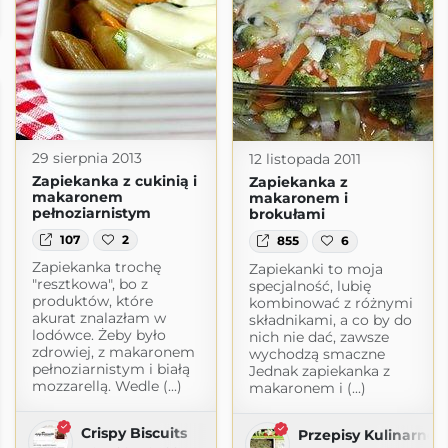
l
29 sierpnia 2013
12 listopada 2011
Zapiekanka z cukinią i
Zapiekanka z
makaronem
makaronem i
pełnoziarnistym
brokułami
107
2
855
6
Zapiekanka trochę
Zapiekanki to moja
"resztkowa", bo z
specjalność, lubię
produktów, które
kombinować z różnymi
akurat znalazłam w
składnikami, a co by do
lodówce. Żeby było
nich nie dać, zawsze
zdrowiej, z makaronem
wychodzą smaczne
pełnoziarnistym i białą
Jednak zapiekanka z
mozzarellą. Wedle (...)
makaronem i (...)
Crispy Biscuits
Przepisy Kulinarne