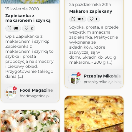
25 października 2014
15 kwietnia 2020
Makaron zapiekany
Zapiekanka z
103
1
makaronem i szynką
Szybka, prosta, a przede
88
2
wszystkim smaczna
Opis Zapiekanka z
zapiekanka. Praktycznie
makaronem i szynką:
wykonana ze
Zapiekanka z
składników, które
makaronem i szynką to
zazwyczaj są w
szybka i prosta
domu.Składniki:- 300 g
propozycja na smaczny
makaronu,- 200 g (...)
i ciekawy obiad.
Przygotowanie takiego
Przepisy Mikołaja
dania (...)
przepisymikolaja.blogspot
Food Magazine
foodmagazine.pl