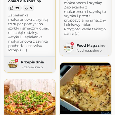
obiad dla rodziny
makaronem i szynką:
Zapiekanka z
39
5
makaronem i szynką to
Zapiekanka
szybka i prosta
makaronowa z szynką
propozycja na smaczny
to super pomysł na
i ciekawy obiad.
szybki i smaczny obiad
Przygotowanie takiego
dla całej rodziny.
dania (...)
Artykuł Zapiekanka
makaronowa z szynką
Food Magazine
pochodzi z serwisu
Przepis (...)
foodmagazine.pl
Przepis dnia
przepis-dnia.pl