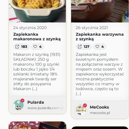
24 stycznia 2020
26 stycznia 2021
Zapiekanka
Zapiekanka warzywna
makaronowa z szynką
z szynką
183
4
127
4
Makaron z szynką (1931)
Zapiekanka jest
SKŁADNIKI: 250 g
świetnym pomysłem
makaronu 100 g szynki
na połączenie warzyw z
lub boczku 1 jajko 1/4
mięsem oraz sosem. W
szklanki śmietany 18%
zapiekance wykorzystać
majeranek twardy ser
można praktycznie
żółty do posypania
wszystko co mamy w
Makaron (...)
lodówce, często są to
(...)
Pularda
MeCooks
www.pularda.com.pl
mecooks.pl