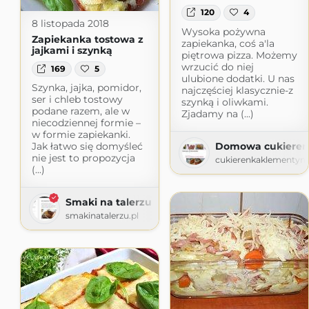
120
4
8 listopada 2018
Wysoka pożywna
Zapiekanka tostowa z
zapiekanka, coś a'la
jajkami i szynką
piętrowa pizza. Możemy
wrzucić do niej
169
5
ulubione dodatki. U nas
Szynka, jajka, pomidor,
najczęściej klasycznie-z
ser i chleb tostowy
szynką i oliwkami.
podane razem, ale w
Zjadamy na (...)
niecodziennej formie –
w formie zapiekanki.
Domowa cukieren
Jak łatwo się domyśleć
nie jest to propozycja
cukierenkaklementynk
(...)
Smaki na talerzu
smakinatalerzu.pl