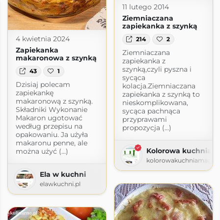
11 lutego 2014
Ziemniaczana
zapiekanka z szynką
4 kwietnia 2024
214
2
Zapiekanka
Ziemniaczana
makaronowa z szynką
zapiekanka z
szynką,czyli pyszna i
43
1
sycąca
Dzisiaj polecam
kolacja.Ziemniaczana
zapiekankę
zapiekanka z szynką to
makaronową z szynką.
nieskomplikowana,
Składniki Wykonanie
sycąca pachnąca
Makaron ugotować
przyprawami
według przepisu na
propozycja (...)
opakowaniu. Ja użyła
makaronu penne, ale
Kolorowa kuchnia 
można użyć (...)
kolorowakuchniamagdy.
Ela w kuchni
elawkuchni.pl