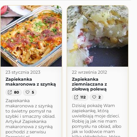
23 stycznia 2023
22 września 2012
Zapiekanka
Zapiekanka
makaronowa z szynką
ziemniaczana z
ziołową polewą
80
5
112
2
Zapiekanka
Dzisiaj pokażę Wam
makaronowa z szynką
zapiekankę, którą
to świetny pomysł na
uwielbiają moje dzieci.
szybki i smaczny obiad.
Robię ją jak nie mam
Artykuł Zapiekanka
pomysłu na obiad, albo
makaronowa z szynką
jak w lodówce mam
pochodzi z serwisu
kilka składników, które