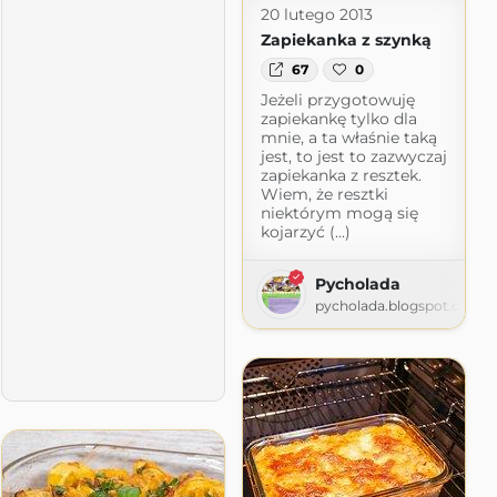
20 lutego 2013
Zapiekanka z szynką
67
0
Jeżeli przygotowuję
zapiekankę tylko dla
mnie, a ta właśnie taką
jest, to jest to zazwyczaj
zapiekanka z resztek.
Wiem, że resztki
niektórym mogą się
kojarzyć (...)
Pycholada
pycholada.blogspot.com
Magdy
blogspot.com