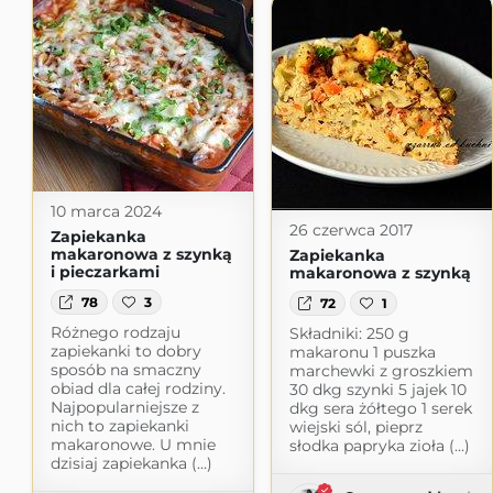
10 marca 2024
26 czerwca 2017
Zapiekanka
makaronowa z szynką
Zapiekanka
i pieczarkami
makaronowa z szynką
78
3
72
1
Różnego rodzaju
Składniki: 250 g
zapiekanki to dobry
makaronu 1 puszka
sposób na smaczny
marchewki z groszkiem
obiad dla całej rodziny.
30 dkg szynki 5 jajek 10
Najpopularniejsze z
dkg sera żółtego 1 serek
nich to zapiekanki
wiejski sól, pieprz
makaronowe. U mnie
słodka papryka zioła (...)
dzisiaj zapiekanka (...)