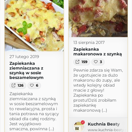
dpress.com
13 sierpnia 2017
Zapiekanka
makaronowa z szynką
27 lutego 2019
159
3
Zapiekanka
ziemniaczana z
Pewnie zdarza się Wam,
szynką w sosie
że ugotujecie za dużo
beszamelowym
makaronu do zupy, ale
wtedy kolejny obiad
126
6
macie z głowy!
Zapiekanka
Zapiekanka po
ziemniaczana z szynką
prostu!Dziś zrobiłam
w sosie beszamelowym
zapiekankę
to rewelacyjna, prosta i
makaronową (...)
tania potrawa na sycący
obiad dla całej rodziny.
Jest wyjątkowo
Kuchnia Beaty
smaczna, powinna (...)
www.kuchnia-beaty.pl