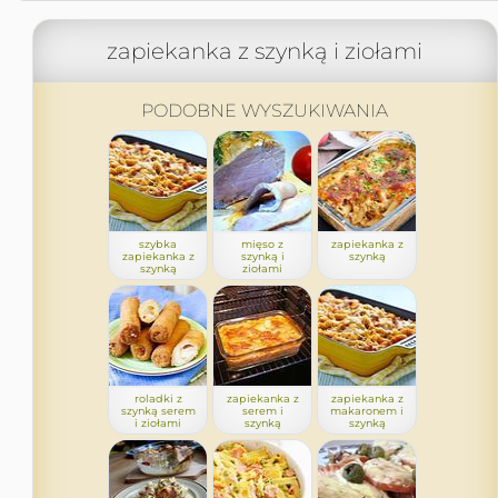
zapiekanka z szynką i ziołami
PODOBNE WYSZUKIWANIA
szybka
mięso z
zapiekanka z
zapiekanka z
szynką i
szynką
szynką
ziołami
roladki z
zapiekanka z
zapiekanka z
szynką serem
serem i
makaronem i
i ziołami
szynką
szynką