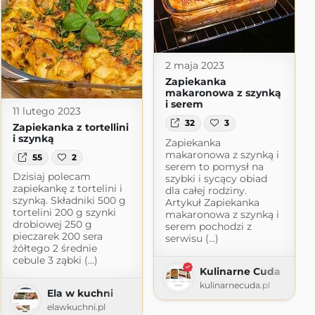
2 maja 2023
Zapiekanka
makaronowa z szynką
i serem
11 lutego 2023
32
3
Zapiekanka z tortellini
i szynką
Zapiekanka
makaronowa z szynką i
55
2
serem to pomysł na
Dzisiaj polecam
szybki i sycący obiad
zapiekankę z tortelini i
dla całej rodziny.
szynką. Składniki 500 g
Artykuł Zapiekanka
tortelini 200 g szynki
makaronowa z szynką i
drobiowej 250 g
serem pochodzi z
pieczarek 200 sera
serwisu (...)
żółtego 2 średnie
cebule 3 ząbki (...)
Kulinarne Cuda
kulinarnecuda.pl
Ela w kuchni
elawkuchni.pl