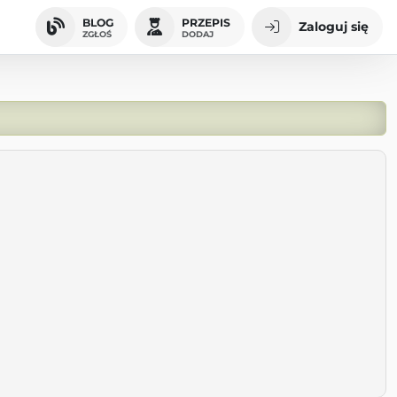
BLOG
PRZEPIS
Zaloguj się
ZGŁOŚ
DODAJ