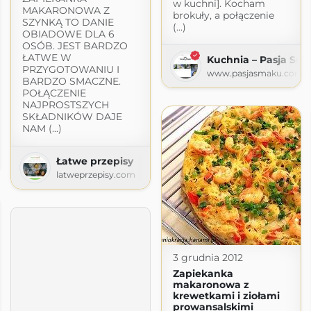
w kuchni]. Kocham
MAKARONOWA Z
brokuły, a połączenie
SZYNKĄ TO DANIE
(...)
OBIADOWE DLA 6
OSÓB. JEST BARDZO
ŁATWE W
Kuchnia – Pasja Sm
PRZYGOTOWANIU I
www.pasjasmaku.com
BARDZO SMACZNE.
POŁĄCZENIE
NAJPROSTSZYCH
SKŁADNIKÓW DAJE
NAM (...)
ka
Łatwe przepisy
i.blogspot.com
latweprzepisy.com
3 grudnia 2012
Zapiekanka
makaronowa z
krewetkami i ziołami
prowansalskimi