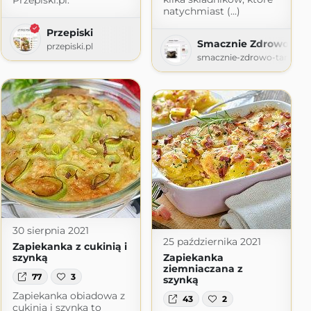
Przepiski.pl.
natychmiast (...)
Przepiski
ristophera
Smacznie Zdrowo Tan
przepiski.pl
smacznie-zdrowo-tanio.bl
30 sierpnia 2021
25 października 2021
Zapiekanka z cukinią i
szynką
Zapiekanka
ziemniaczana z
77
3
szynką
Zapiekanka obiadowa z
43
2
cukinią i szynką to