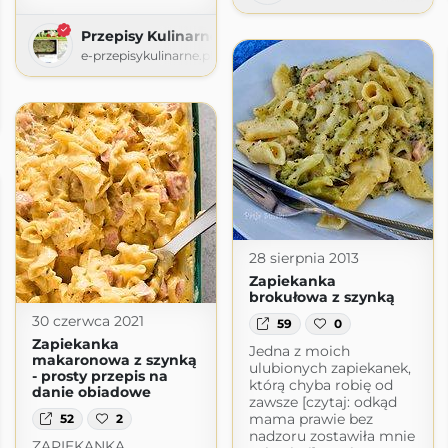
Przepisy Kulinarne
e-przepisykulinarne.pl
28 sierpnia 2013
Zapiekanka
brokułowa z szynką
30 czerwca 2021
59
0
Zapiekanka
Jedna z moich
makaronowa z szynką
ulubionych zapiekanek,
- prosty przepis na
którą chyba robię od
danie obiadowe
zawsze [czytaj: odkąd
mama prawie bez
52
2
nadzoru zostawiła mnie
ZAPIEKANKA