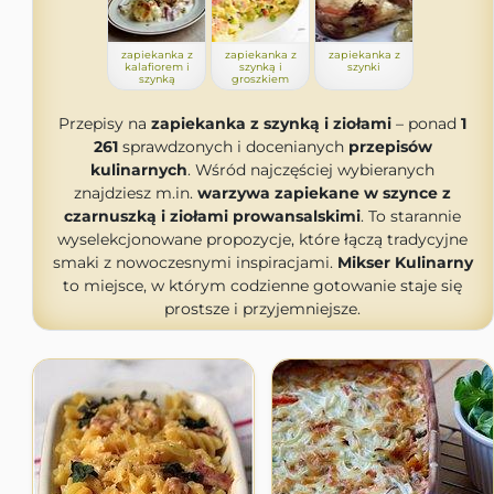
zapiekanka z
zapiekanka z
zapiekanka z
kalafiorem i
szynką i
szynki
szynką
groszkiem
Przepisy na
zapiekanka z szynką i ziołami
– ponad
1
261
sprawdzonych i docenianych
przepisów
kulinarnych
. Wśród najczęściej wybieranych
znajdziesz m.in.
warzywa zapiekane w szynce z
czarnuszką i ziołami prowansalskimi
. To starannie
wyselekcjonowane propozycje, które łączą tradycyjne
smaki z nowoczesnymi inspiracjami.
Mikser Kulinarny
to miejsce, w którym codzienne gotowanie staje się
prostsze i przyjemniejsze.