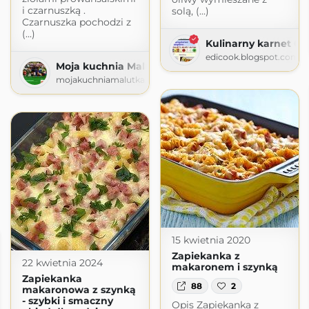
i czarnuszką .
solą, (...)
Czarnuszka pochodzi z
(...)
Kulinarny karnet Ch
edicook.blogspot.com
Moja kuchnia Malutka
mojakuchniamalutka.blogspot.com
15 kwietnia 2020
Zapiekanka z
22 kwietnia 2024
makaronem i szynką
Zapiekanka
88
2
makaronowa z szynką
- szybki i smaczny
Opis Zapiekanka z