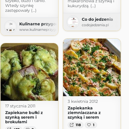
szybko, dużo i tanio.
makaronowa z szynką i
Wtedy szynkę
kukurydzą. (...)
zastępowały (...)
Co do jedzenia
Kulinarne przygody Gatity
aku
codojedzenia.pl
www.kulinarneprzygodygatity.pl
3 kwietnia 2012
17 stycznia 2011
Zapiekanka
Zapiekane bułki z
ziemniaczana z
szynką serem i
szynką i serem
brokułami
118
1