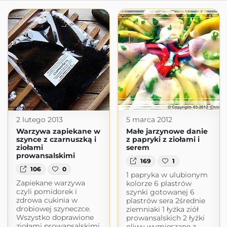
2 lutego 2013
5 marca 2012
Warzywa zapiekane w
Małe jarzynowe danie
szynce z czarnuszką i
z papryki z ziołami i
ziołami
serem
prowansalskimi
169
1
106
0
1 papryka w ulubionym
Zapiekane warzywa
kolorze 6 plastrów
czyli pomidorek i
szynki gotowanej 6
zdrowa cukinia w
plastrów sera 2średnie
drobiowej szyneczce.
ziemniaki 1 łyżka ziół
Wszystko doprawione
prowansalskich 2 łyżki
ziołami prowansalskimi
oliwy wymieszane z