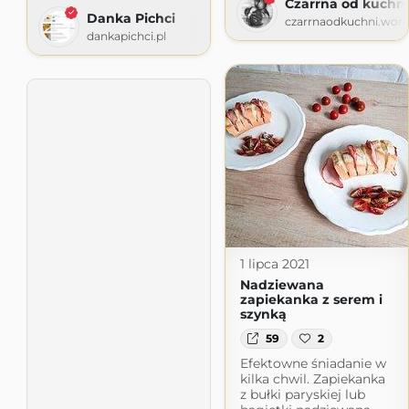
Czarrna od kuchni
Danka Pichci
czarrnaodkuchni.wor
dankapichci.pl
1 lipca 2021
Nadziewana
zapiekanka z serem i
szynką
59
2
Efektowne śniadanie w
kilka chwil. Zapiekanka
z bułki paryskiej lub