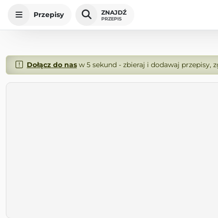
ZNAJDŹ
Przepisy
PRZEPIS
Dołącz do nas
w 5 sekund - zbieraj i dodawaj przepisy, 