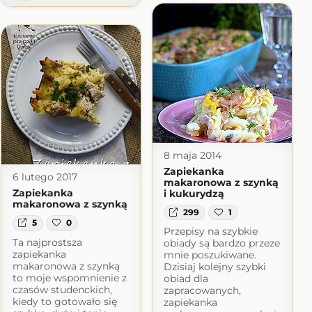
8 maja 2014
Zapiekanka
6 lutego 2017
makaronowa z szynką
Zapiekanka
i kukurydzą
makaronowa z szynką
299
1
5
0
Przepisy na szybkie
Ta najprostsza
obiady są bardzo przeze
zapiekanka
mnie poszukiwane.
makaronowa z szynką
Dzisiaj kolejny szybki
to moje wspomnienie z
obiad dla
czasów studenckich,
zapracowanych,
kiedy to gotowało się
zapiekanka