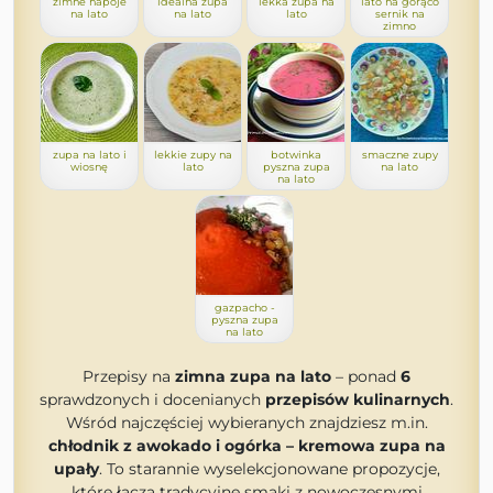
zimne napoje
idealna zupa
lekka zupa na
lato na gorąco
na lato
na lato
lato
sernik na
zimno
zupa na lato i
lekkie zupy na
botwinka
smaczne zupy
wiosnę
lato
pyszna zupa
na lato
na lato
gazpacho -
pyszna zupa
na lato
Przepisy na
zimna zupa na lato
– ponad
6
sprawdzonych i docenianych
przepisów kulinarnych
.
Wśród najczęściej wybieranych znajdziesz m.in.
chłodnik z awokado i ogórka – kremowa zupa na
upały
. To starannie wyselekcjonowane propozycje,
które łączą tradycyjne smaki z nowoczesnymi