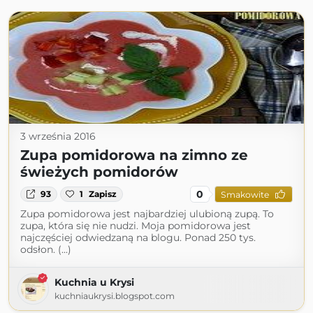
3 września 2016
Zupa pomidorowa na zimno ze
świeżych pomidorów
0
93
1
Zapisz
Smakowite
Zupa pomidorowa jest najbardziej ulubioną zupą. To
zupa, która się nie nudzi. Moja pomidorowa jest
najczęściej odwiedzaną na blogu. Ponad 250 tys.
odsłon. (...)
Kuchnia u Krysi
kuchniaukrysi.blogspot.com