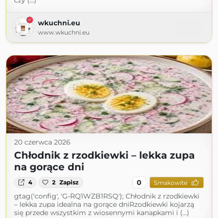
czy (...)
wkuchni.eu
www.wkuchni.eu
20 czerwca 2026
Chłodnik z rzodkiewki – lekka zupa
na gorące dni
0
4
2
Zapisz
Smakowite
gtag('config', 'G-RQ1WZB1RSQ'); Chłodnik z rzodkiewki
– lekka zupa idealna na gorące dniRzodkiewki kojarzą
się przede wszystkim z wiosennymi kanapkami i (...)