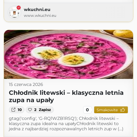
wkuchni.eu
www.wkuchni.eu
15 czerwca 2026
Chłodnik litewski – klasyczna letnia
zupa na upały
0
10
2
Zapisz
Smakowite
gtag('config', 'G-RQ1WZB1RSQ'); Chłodnik litewski –
klasyczna zupa idealna na upałyChłodnik litewski to
jedna z najbardziej rozpoznawalnych letnich zup w (...)