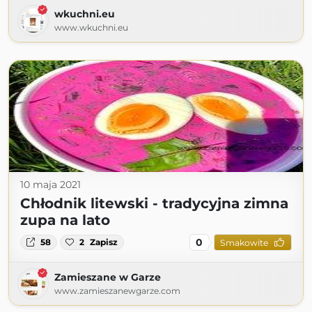
wkuchni.eu
www.wkuchni.eu
10 maja 2021
Chłodnik litewski - tradycyjna zimna
zupa na lato
0
58
2
Zapisz
Smakowite
Zamieszane w Garze
www.zamieszanewgarze.com