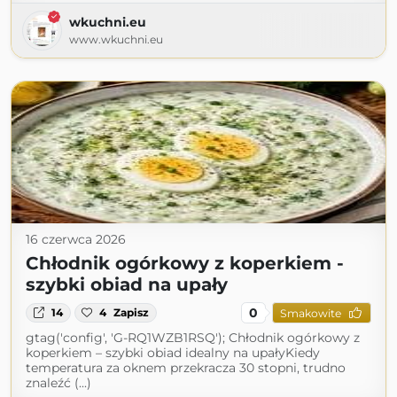
wkuchni.eu
www.wkuchni.eu
16 czerwca 2026
Chłodnik ogórkowy z koperkiem -
szybki obiad na upały
0
14
4
Zapisz
Smakowite
gtag('config', 'G-RQ1WZB1RSQ'); Chłodnik ogórkowy z
koperkiem – szybki obiad idealny na upałyKiedy
temperatura za oknem przekracza 30 stopni, trudno
znaleźć (...)