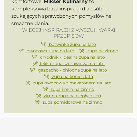
komfortowe.
Mikser Kulinarny
to
kompleksowa baza inspiracji dla osób
szukających sprawdzonych pomysłów na
smaczne dania.
WIĘCEJ INSPIRACJI Z WYSZUKIWARKI
PRZEPISÓW
botwinka zupa na lato
owocowa zupa na lato
zupa na zimno
chłodnik - idealna zupa na lato
lekka zupa szczawiowa na lato
gazpacho - chłodna zupa na lato
zupa na koniec lata
zupa owocowa z makaronem na lato
zupa krem na zimno
zimna zupa na ciepły dzień
zupa pomidorowa na zimno