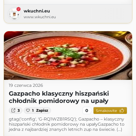
wkuchni.eu
www.wkuchni.eu
19 czerwca 2026
Gazpacho klasyczny hiszpański
chłodnik pomidorowy na upały
0
3
1
Zapisz
Smakowite
gtag('config', 'G-RQ1WZB1RSQ'); Gazpacho – klasyczny
hiszpański chłodnik pomidorowy na upałyGazpacho to
jedna z najbardziej znanych letnich zup na świecie. (...)