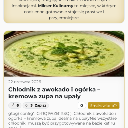
inspiracjami.
Mikser Kulinarny
to miejsce, w którym
codzienne gotowanie staje się prostsze i
przyjemniejsze.
22 czerwca 2026
Chłodnik z awokado i ogórka –
kremowa zupa na upały
0
6
3
Zapisz
Smakowite
gtag('config', 'G-RQ1WZB1RSQ'); Chłodnik z awokado i
ogórka – kremowa zupa idealna na upałyNie wszystkie
chłodniki muszą być przygotowywane na bazie kefiru