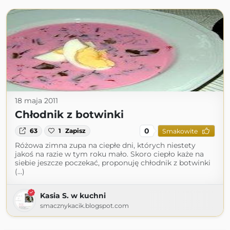
18 maja 2011
Chłodnik z botwinki
0
63
1
Zapisz
Smakowite
Różowa zimna zupa na ciepłe dni, których niestety
jakoś na razie w tym roku mało. Skoro ciepło każe na
siebie jeszcze poczekać, proponuję chłodnik z botwinki
(...)
Kasia S. w kuchni
smacznykacik.blogspot.com