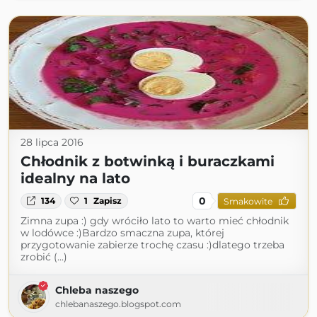
28 lipca 2016
Chłodnik z botwinką i buraczkami
idealny na lato
0
134
1
Zapisz
Smakowite
Zimna zupa :) gdy wróciło lato to warto mieć chłodnik
w lodówce :)Bardzo smaczna zupa, której
przygotowanie zabierze trochę czasu :)dlatego trzeba
zrobić (...)
Chleba naszego
chlebanaszego.blogspot.com