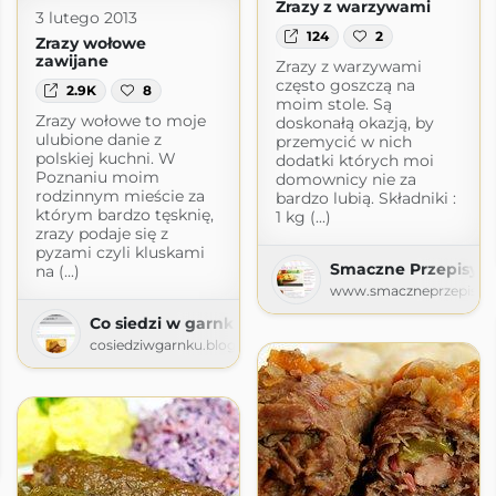
Zrazy z warzywami
3 lutego 2013
124
2
Zrazy wołowe
zawijane
Zrazy z warzywami
często goszczą na
2.9K
8
moim stole. Są
Zrazy wołowe to moje
doskonałą okazją, by
ulubione danie z
przemycić w nich
polskiej kuchni. W
dodatki których moi
Poznaniu moim
domownicy nie za
rodzinnym mieście za
bardzo lubią. Składniki :
którym bardzo tęsknię,
1 kg (...)
zrazy podaje się z
pyzami czyli kluskami
Smaczne Przepisy
na (...)
www.smaczneprzepisy.c
Co siedzi w garnku
cosiedziwgarnku.blogspot.com
ży
ob60t.pl