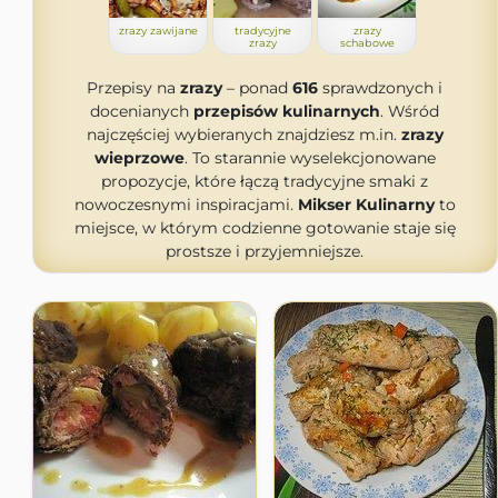
zrazy zawijane
tradycyjne
zrazy
zrazy
schabowe
Przepisy na
zrazy
– ponad
616
sprawdzonych i
docenianych
przepisów kulinarnych
. Wśród
najczęściej wybieranych znajdziesz m.in.
zrazy
wieprzowe
. To starannie wyselekcjonowane
propozycje, które łączą tradycyjne smaki z
nowoczesnymi inspiracjami.
Mikser Kulinarny
to
miejsce, w którym codzienne gotowanie staje się
prostsze i przyjemniejsze.