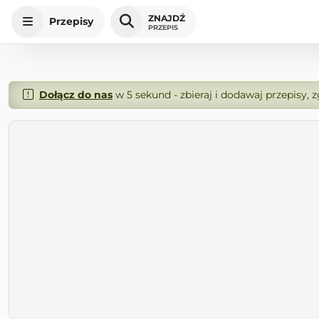
ZNAJDŹ
Przepisy
PRZEPIS
Dołącz do nas
w 5 sekund - zbieraj i dodawaj przepisy, 