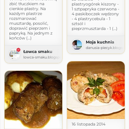
zbić tłuczkiem na
plastryogórek kiszony -
cienkie plastry. Na
1 sztpapryka czerwona -
każdym plastrze
4 paskiboczek wędzony
rozsmarować
- 4 plastrycebula - 1
musztardę, posolić,
sztsól i
doprawić pieprzem i
pieprzmusztarda - 1 (...)
papryką. Na jednym z
końców (...)
Moja kuchnia
danusia-piecyk.blogspo
Łowca smaku
lowca-smaku.blogspot.com
harzenie
na-1968.blogspot.com
16 listopada 2014