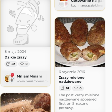
Gotowanie na gazie
kuchnianagazie.blogspot.
8 maja 2004
Dzikie zrazy
52
0
6 stycznia 2016
MniamMniam
Zrazy mielone
nadziewane
www.mniammniam.com
61
0
The post Zrazy mielone
nadziewane appeared
first on Smaczne
potrawy.