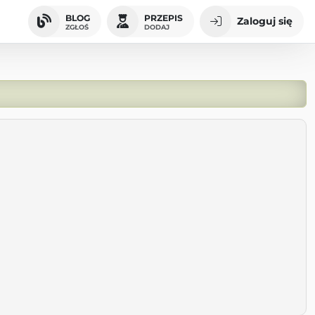
BLOG
PRZEPIS
Zaloguj się
ZGŁOŚ
DODAJ