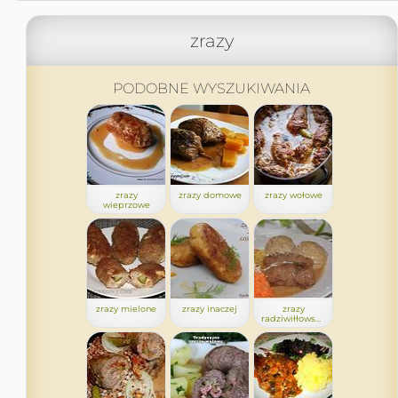
zrazy
PODOBNE WYSZUKIWANIA
zrazy
zrazy domowe
zrazy wołowe
wieprzowe
zrazy mielone
zrazy inaczej
zrazy
radziwiłłowskie