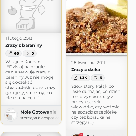
1 lutego 2013
Zrazy z baraniny
68
0
Witajcie Kochani
28 kwietnia 2011
!!!Dzisiaj na drugie
Zrazy z dzika
danie serwuję zrazy z
baraniny.Już nie mogę
1.3K
3
się doczekać
Szedł stary Pałąk po
obiadu.Jeśli lubisz zrazy,
lesie dumając, co dzień
gotujmy, smażmy, bo
ten przyniesie: czy z
nie ma na co (...)
procy ustrzeli
wiewiórkę, czy weźmie
na sposób przepiórkę,
Moje Gotowanie
czy też borsuka na
storczyk1.blogspot.com
strzępy (...)