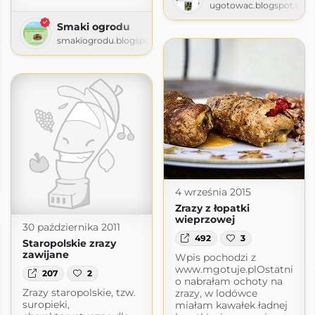
ugotowac.blogspot.com
Smaki ogrodu
smakiogrodu.blogspot.com
acka
logspot.com
4 września 2015
Zrazy z łopatki
wieprzowej
30 października 2011
492
3
Staropolskie zrazy
zawijane
Wpis pochodzi z
www.mgotuje.plOstatni
207
2
o nabrałam ochoty na
Zrazy staropolskie, tzw.
zrazy, w lodówce
suropieki,
miałam kawałek ładnej