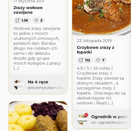
17 stycznia 2011
Zrazy wołowe
zawijane
1.1K
3
Wołowe zrazy zawijane
to jedno z moich
ulubionych zimowych,
23 listopada 2019
polskich dań. Bardzo
Grzybowe zrazy z
długo nie robiłam ich
łopatki
sama i do debiutu
doszło gdy grupa
112
7
moich kolegów z pracy
(...)
4.9 / 5 ( 34 votes )
Grzybowe zrazy z
łopatki Zrazy zawsze są
Na 4 ręce
dobrym obiadem , a
pieczemytuitam.blogspot.com
szczególnie zrazy z
łopatki . Dlaczego bo są
delikatniejsze niż
wołowe i Read (...)
Ogrodnik w podró
xn--ogrodnikwpodry-x