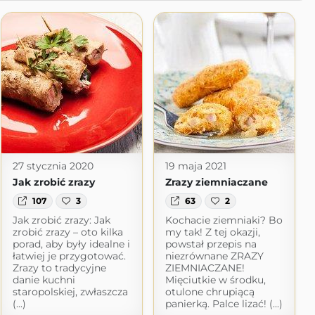
27 stycznia 2020
19 maja 2021
Jak zrobić zrazy
Zrazy ziemniaczane
107
3
63
2
Jak zrobić zrazy: Jak
Kochacie ziemniaki? Bo
zrobić zrazy – oto kilka
my tak! Z tej okazji,
porad, aby były idealne i
powstał przepis na
łatwiej je przygotować.
niezrównane ZRAZY
Zrazy to tradycyjne
ZIEMNIACZANE!
danie kuchni
Mięciutkie w środku,
staropolskiej, zwłaszcza
otulone chrupiącą
(...)
panierką. Palce lizać! (...)