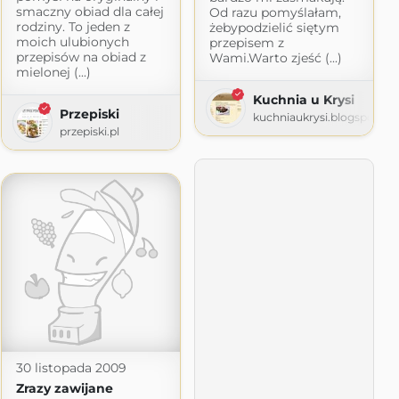
smaczny obiad dla całej
Od razu pomyślałam,
rodziny. To jeden z
żebypodzielić siętym
moich ulubionych
przepisem z
przepisów na obiad z
Wami.Warto zjeść (...)
mielonej (...)
Kuchnia u Krysi
Przepiski
kuchniaukrysi.blogspot.c
przepiski.pl
t.com
30 listopada 2009
Zrazy zawijane