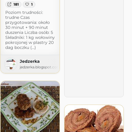
181
1
Poziom trudności:
trudne Czas
przygotowania: około
30 minut + 90 minut
duszenia Liczba osób: 5
Składniki: 1 kg wołowiny
pokrojonej w plastry 20
dag boczku (...)
Jedzerka
jedzerka.blogspot.com
om.pl