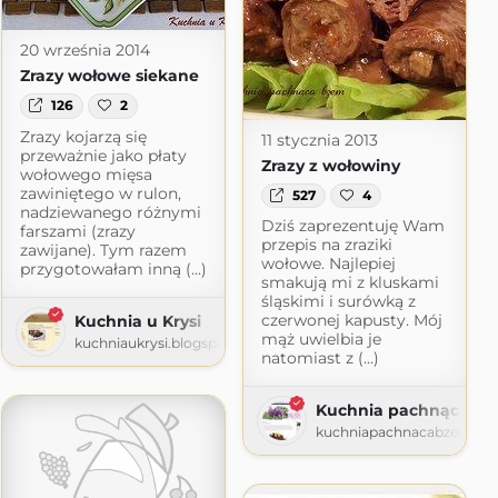
20 września 2014
Zrazy wołowe siekane
126
2
Zrazy kojarzą się
11 stycznia 2013
przeważnie jako płaty
Zrazy z wołowiny
wołowego mięsa
zawiniętego w rulon,
527
4
nadziewanego różnymi
Dziś zaprezentuję Wam
farszami (zrazy
przepis na zraziki
zawijane). Tym razem
wołowe. Najlepiej
przygotowałam inną (...)
smakują mi z kluskami
śląskimi i surówką z
czerwonej kapusty. Mój
Kuchnia u Krysi
mąż uwielbia je
kuchniaukrysi.blogspot.com
natomiast z (...)
t.com
Kuchnia pachnąca b
kuchniapachnacabzem.bl