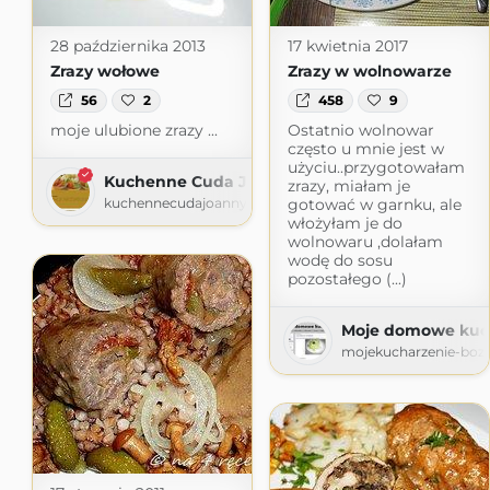
28 października 2013
17 kwietnia 2017
Zrazy wołowe
Zrazy w wolnowarze
56
2
458
9
moje ulubione zrazy ...
Ostatnio wolnowar
często u mnie jest w
użyciu..przygotowałam
Kuchenne Cuda Joanny
zrazy, miałam je
kuchennecudajoanny.wordpress.com
gotować w garnku, ale
włożyłam je do
wolnowaru ,dolałam
wodę do sosu
pozostałego (...)
Moje domowe kuc
mojekucharzenie-boze