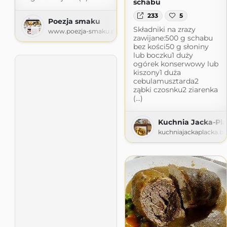
schabu
233
5
Poezja smaku
Składniki na zrazy
www.poezja-smaku.pl
zawijane:500 g schabu
bez kości50 g słoniny
lub boczku1 duży
ogórek konserwowy lub
kiszony1 duża
cebulamusztarda2
ząbki czosnku2 ziarenka
(...)
Kuchnia Jacka-Pl
kuchniajackaplacka.b