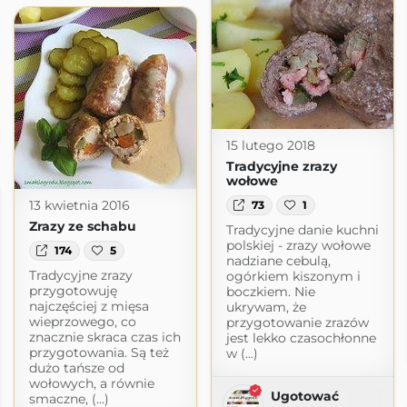
15 lutego 2018
Tradycyjne zrazy
wołowe
13 kwietnia 2016
73
1
Zrazy ze schabu
Tradycyjne danie kuchni
polskiej - zrazy wołowe
174
5
nadziane cebulą,
Tradycyjne zrazy
ogórkiem kiszonym i
przygotowuję
boczkiem. Nie
najczęściej z mięsa
ukrywam, że
wieprzowego, co
przygotowanie zrazów
znacznie skraca czas ich
jest lekko czasochłonne
przygotowania. Są też
w (...)
dużo tańsze od
wołowych, a równie
Ugotować
smaczne, (...)