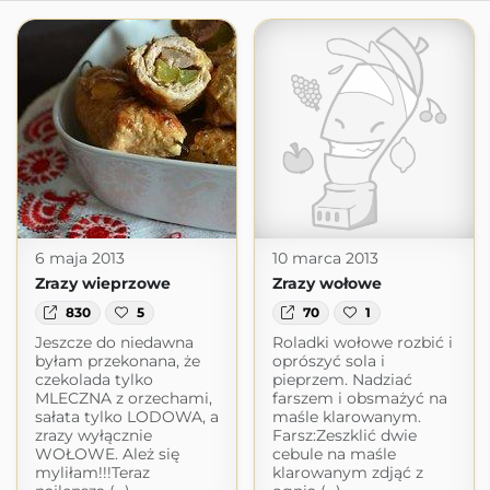
6 maja 2013
10 marca 2013
Zrazy wieprzowe
Zrazy wołowe
830
5
70
1
Jeszcze do niedawna
Roladki wołowe rozbić i
byłam przekonana, że
oprószyć sola i
czekolada tylko
pieprzem. Nadziać
MLECZNA z orzechami,
farszem i obsmażyć na
sałata tylko LODOWA, a
maśle klarowanym.
zrazy wyłącznie
Farsz:Zeszklić dwie
WOŁOWE. Ależ się
cebule na maśle
myliłam!!!Teraz
klarowanym zdjąć z