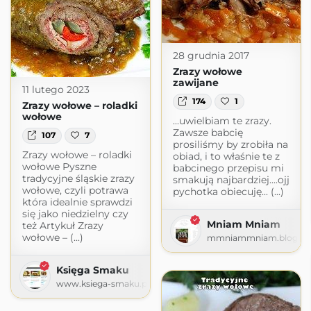
28 grudnia 2017
Zrazy wołowe
zawijane
11 lutego 2023
174
1
Zrazy wołowe – roladki
wołowe
...uwielbiam te zrazy.
Zawsze babcię
107
7
prosiliśmy by zrobiła na
Zrazy wołowe – roladki
obiad, i to właśnie te z
wołowe Pyszne
babcinego przepisu mi
tradycyjne śląskie zrazy
smakują najbardziej....ojj
wołowe, czyli potrawa
pychotka obiecuję... (...)
która idealnie sprawdzi
się jako niedzielny czy
Mniam Mniam
też Artykuł Zrazy
wołowe – (...)
mmniammniam.blogspo
Księga Smaku
www.ksiega-smaku.pl