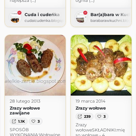
najlepsza (...)
ognia (...)
Cuda i cudeńka
Bar(a)bara w Kuchn
cudaicudenka.blogspot.com
barabarawkuchni.blogs
28 lutego 2013
19 marca 2014
Zrazy wołowe
Zrazy wołowe
zawijane
239
3
1.1K
3
Zrazy
SPOSÓB
wołoweSKŁADNIKI:mię
WYKONANIA:Wołowinę
so wołowe - 4