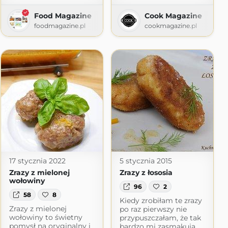
Food Magazine
Cook Magazine
i
foodmagazine.pl
cookmagazine.pl
pot.com
17 stycznia 2022
5 stycznia 2015
Zrazy z mielonej
Zrazy z łososia
wołowiny
96
2
58
8
Kiedy zrobiłam te zrazy
Zrazy z mielonej
po raz pierwszy nie
wołowiny to świetny
przypuszczałam, że tak
pomysł na oryginalny i
bardzo mi zasmakują.