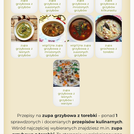
zupa
zupa
zupa
zupa
grzybowa z
grzybowa z
grzybowa z
grzybowa z
grzybów
suszonych
mrożonych
grzybów
grzybów
grzybów
kilkunastu
zupa
wigilijna zupa
wigilijna zupa
zupa
grzybowa z
grzybowa z
grzybowa z
grochowa z
leśnych
mrożonych
suszonych
torebki
grzybów
grzybów
grzybów
zupa
grzybowa z
leśnych
grzybów i
warzyw
Przepisy na
zupa grzybowa z torebki
– ponad
1
sprawdzonych i docenianych
przepisów kulinarnych
.
Wśród najczęściej wybieranych znajdziesz m.in.
zupa