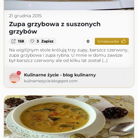
21 grudnia 2015
Zupa grzybowa z suszonych
grzybów
0
158
3
Zapisz
Smakowite
Na wigilijnym stole królują trzy zupy, barszcz czerwony,
zupa grzybowa i zupa rybna. U mnie w domu zawsze
był barszcz czerwony ale od kilku lat został (...)
Kulinarne życie - blog kulinarny
kulinarnezycie.blogspot.com