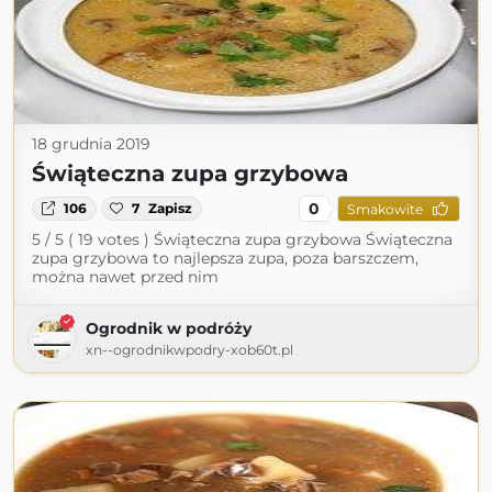
18 grudnia 2019
Świąteczna zupa grzybowa
0
106
7
Zapisz
Smakowite
5 / 5 ( 19 votes ) Świąteczna zupa grzybowa Świąteczna
zupa grzybowa to najlepsza zupa, poza barszczem,
można nawet przed nim
Ogrodnik w podróży
xn--ogrodnikwpodry-xob60t.pl