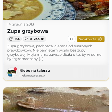
14 grudnia 2013
Zupa grzybowa
0
154
0
Zapisz
Smakowite
Zupa grzybowa, pachnąca, ciemna od suszonych
prawdziwków. Nie pamiętam wigilii bez zupy
grzybowej. Moja mama zawsze dbała o to, by w domu
był zgromadzony (...)
Niebo na talerzu
niebonatalerzu.pl