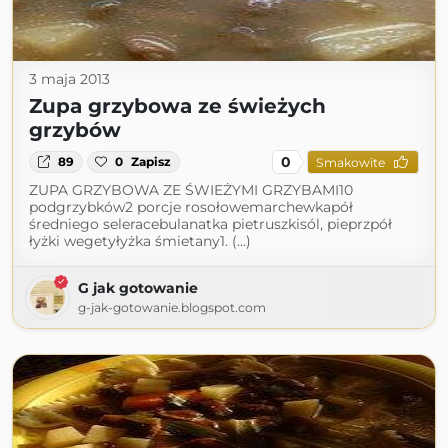
3 maja 2013
Zupa grzybowa ze świeżych
grzybów
0
89
0
Zapisz
Smakowite
ZUPA GRZYBOWA ZE ŚWIEŻYMI GRZYBAMI10
podgrzybków2 porcje rosołowemarchewkapół
średniego seleracebulanatka pietruszkisól, pieprzpół
łyżki wegetyłyżka śmietany1. (...)
G jak gotowanie
g-jak-gotowanie.blogspot.com