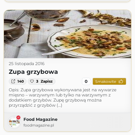
25 listopada 2016
Zupa grzybowa
0
140
3
Zapisz
Smakowite
Opis: Zupa grzybowa wykonywana jest na wywarze
mięsno – warzywnym lub tylko na warzywnym z
dodatkiem grzybów. Zupę grzybową można
przyrządzić z grzybów (...)
Food Magazine
foodmagazine.pl