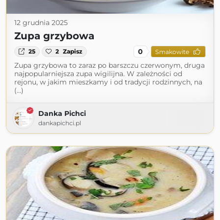
12 grudnia 2025
Zupa grzybowa
0
25
2
Zapisz
Smakowite
Zupa grzybowa to zaraz po barszczu czerwonym, druga
najpopularniejsza zupa wigilijna. W zależności od
rejonu, w jakim mieszkamy i od tradycji rodzinnych, na
(...)
Danka Pichci
dankapichci.pl