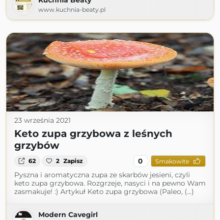
Kuchnia Beaty
www.kuchnia-beaty.pl
23 września 2021
Keto zupa grzybowa z leśnych
grzybów
0
62
2
Zapisz
Smakowite
Pyszna i aromatyczna zupa ze skarbów jesieni, czyli
keto zupa grzybowa. Rozgrzeje, nasyci i na pewno Wam
zasmakuje! :) Artykuł Keto zupa grzybowa (Paleo, (...)
Modern Cavegirl