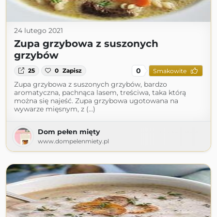
24 lutego 2021
Zupa grzybowa z suszonych
grzybów
0
25
0
Zapisz
Smakowite
Zupa grzybowa z suszonych grzybów, bardzo
aromatyczna, pachnąca lasem, treściwa, taka którą
można się najeść. Zupa grzybowa ugotowana na
wywarze mięsnym, z (...)
Dom pełen mięty
www.dompelenmiety.pl