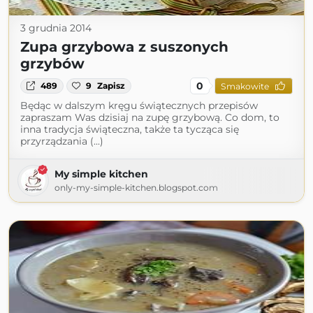
3 grudnia 2014
Zupa grzybowa z suszonych
grzybów
0
489
9
Zapisz
Smakowite
Będąc w dalszym kręgu świątecznych przepisów
zapraszam Was dzisiaj na zupę grzybową. Co dom, to
inna tradycja świąteczna, także ta tycząca się
przyrządzania (...)
My simple kitchen
only-my-simple-kitchen.blogspot.com