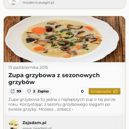
moderncavegirl.pl
13 października 2015
Zupa grzybowa z sezonowych
grzybów
0
99
2
Zapisz
Smakowite
Zupa grzybowa to jedna z najlepszych zup o tej porze
roku. Korzystając z sezonu grzybowego sięgam po
świeże grzyby. Możesz... zobacz ›
Zajadam.pl
www.zajadam.pl