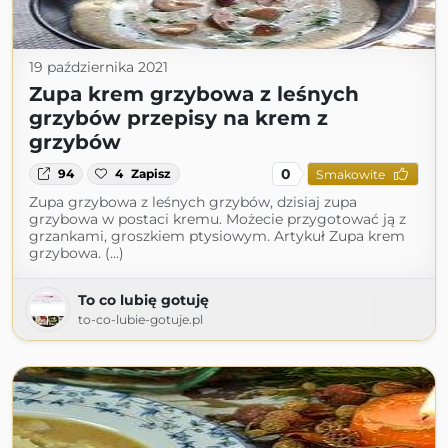
19 października 2021
Zupa krem grzybowa z leśnych
grzybów przepisy na krem z
grzybów
0
94
4
Zapisz
Smakowite
Zupa grzybowa z leśnych grzybów, dzisiaj zupa
grzybowa w postaci kremu. Możecie przygotować ją z
grzankami, groszkiem ptysiowym. Artykuł Zupa krem
grzybowa. (...)
To co lubię gotuję
to-co-lubie-gotuje.pl