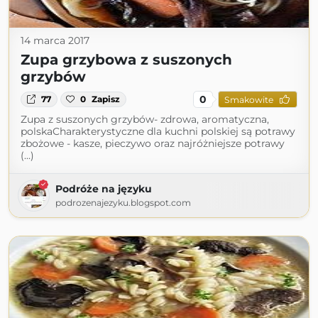
14 marca 2017
Zupa grzybowa z suszonych
grzybów
0
77
0
Zapisz
Smakowite
Zupa z suszonych grzybów- zdrowa, aromatyczna,
polskaCharakterystyczne dla kuchni polskiej są potrawy
zbożowe - kasze, pieczywo oraz najróżniejsze potrawy
(...)
Podróże na języku
podrozenajezyku.blogspot.com