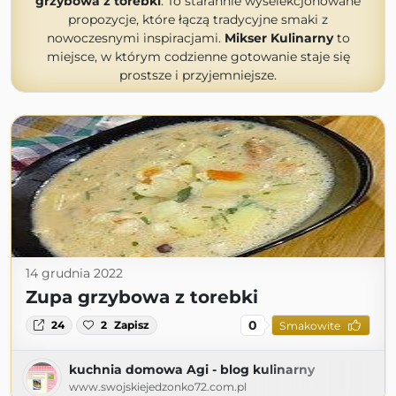
grzybowa z torebki
. To starannie wyselekcjonowane
propozycje, które łączą tradycyjne smaki z
nowoczesnymi inspiracjami.
Mikser Kulinarny
to
miejsce, w którym codzienne gotowanie staje się
prostsze i przyjemniejsze.
14 grudnia 2022
Zupa grzybowa z torebki
0
24
2
Zapisz
Smakowite
kuchnia domowa Agi - blog kulinarny
www.swojskiejedzonko72.com.pl