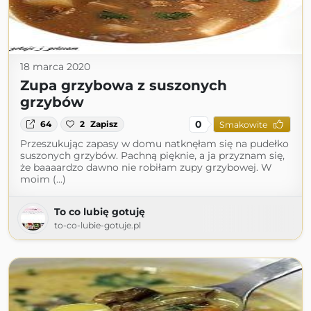
18 marca 2020
Zupa grzybowa z suszonych
grzybów
0
64
2
Zapisz
Smakowite
Przeszukując zapasy w domu natknęłam się na pudełko
suszonych grzybów. Pachną pięknie, a ja przyznam się,
że baaaardzo dawno nie robiłam zupy grzybowej. W
moim (...)
To co lubię gotuję
to-co-lubie-gotuje.pl