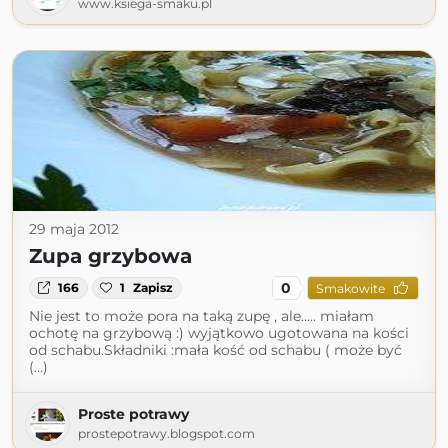
www.ksiega-smaku.pl
29 maja 2012
Zupa grzybowa
0
166
1
Zapisz
Smakowite
Nie jest to może pora na taką zupę , ale..... miałam
ochotę na grzybową :) wyjątkowo ugotowana na kości
od schabu.Składniki :mała kość od schabu ( może być
(...)
Proste potrawy
prostepotrawy.blogspot.com