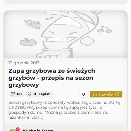
13 grudnia 2013
Zupa grzybowa ze świeżych
grzybów - przepis na sezon
grzybowy
0
60
0
Zapisz
Smakowite
Sezon grzybowy rozpoczęty wobec tego czas na ZUPĘ
GRZYBOWĄ. przepisów na tę zupę jest tyle ile
gospodyń domu. Można ją zrobić z ziemniakami,
łazankami lub (...)