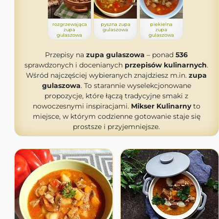
rozgrzewająca
pyszna zupa
piekielna
zupa
gulaszowa
zupa
gulaszowa
gulaszowa
Przepisy na
zupa gulaszowa
– ponad
536
sprawdzonych i docenianych
przepisów kulinarnych
.
Wśród najczęściej wybieranych znajdziesz m.in.
zupa
gulaszowa
. To starannie wyselekcjonowane
propozycje, które łączą tradycyjne smaki z
nowoczesnymi inspiracjami.
Mikser Kulinarny
to
miejsce, w którym codzienne gotowanie staje się
prostsze i przyjemniejsze.