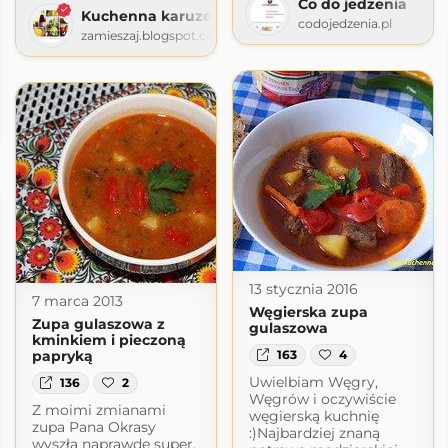
Co do jedzenia
Kuchenna karuzela
codojedzenia.pl
zamieszaj.blogspot.com
t.com
13 stycznia 2016
7 marca 2013
Węgierska zupa
Zupa gulaszowa z
gulaszowa
kminkiem i pieczoną
papryką
163
4
Uwielbiam Węgry,
136
2
Węgrów i oczywiście
Z moimi zmianami
węgierską kuchnię
zupa Pana Okrasy
:)Najbardziej znaną
wyszła naprawdę super.