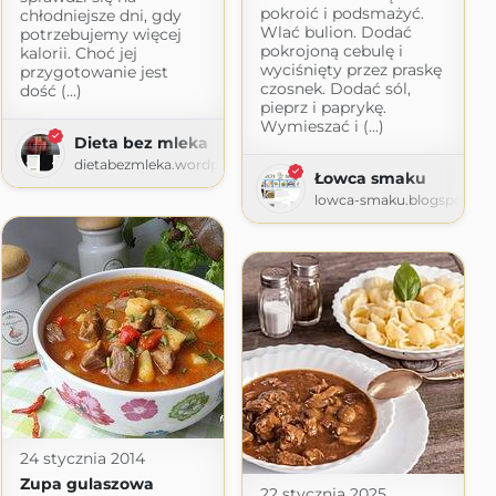
pokroić i podsmażyć.
chłodniejsze dni, gdy
Wlać bulion. Dodać
potrzebujemy więcej
pokrojoną cebulę i
kalorii. Choć jej
wyciśnięty przez praskę
przygotowanie jest
czosnek. Dodać sól,
dość (...)
pieprz i paprykę.
Wymieszać i (...)
Dieta bez mleka
dietabezmleka.wordpress.com
Łowca smaku
ress.com
lowca-smaku.blogspot.co
24 stycznia 2014
Zupa gulaszowa
22 stycznia 2025