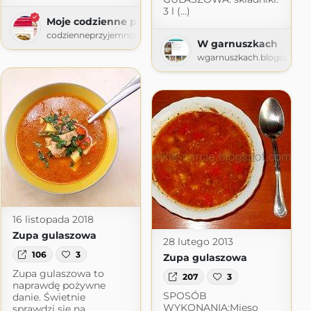
3 l (...)
Moje codzienne przyjemności
codzienneprzyjemnosci.blogspot.com
W garnuszkach
gspot.com
wgarnuszkach.blogspot.c
16 listopada 2018
Zupa gulaszowa
28 lutego 2013
106
3
Zupa gulaszowa
Zupa gulaszowa to
207
3
naprawdę pożywne
SPOSÓB
danie. Świetnie
WYKONANIA:Mięso
sprawdzi się na