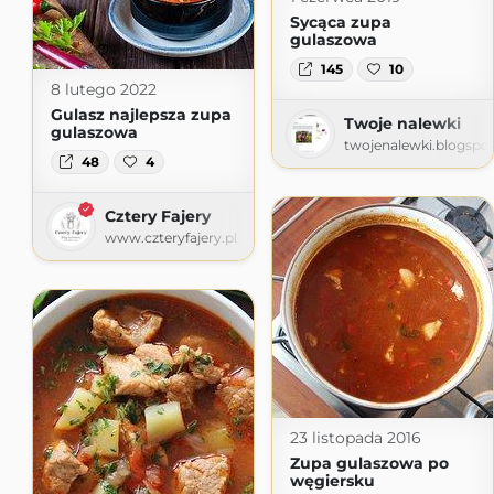
Sycąca zupa
gulaszowa
145
10
8 lutego 2022
Gulasz najlepsza zupa
Twoje nalewki
gulaszowa
twojenalewki.blogspo
48
4
Cztery Fajery
www.czteryfajery.pl
23 listopada 2016
Zupa gulaszowa po
węgiersku