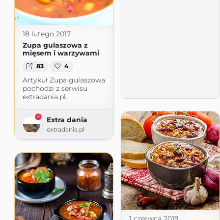
18 lutego 2017
Zupa gulaszowa z
mięsem i warzywami
83
4
Artykuł Zupa gulaszowa
pochodzi z serwisu
extradania.pl.
Extra dania
extradania.pl
1 czerwca 2019