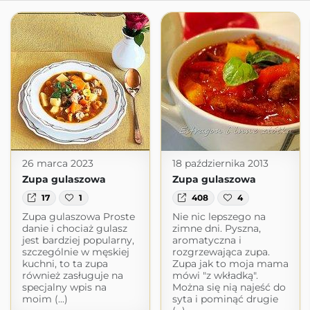
26 marca 2023
18 października 2013
Zupa gulaszowa
Zupa gulaszowa
17
1
408
4
Zupa gulaszowa Proste
Nie nic lepszego na
danie i chociaż gulasz
zimne dni. Pyszna,
jest bardziej popularny,
aromatyczna i
szczególnie w męskiej
rozgrzewająca zupa.
kuchni, to ta zupa
Zupa jak to moja mama
również zasługuje na
mówi "z wkładką".
specjalny wpis na
Można się nią najeść do
moim (...)
syta i pominąć drugie