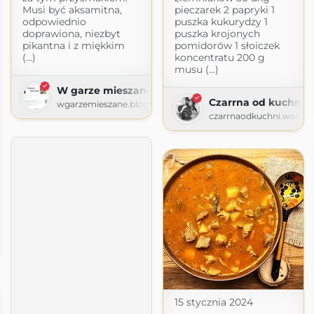
Musi być aksamitna,
pieczarek 2 papryki 1
odpowiednio
puszka kukurydzy 1
doprawiona, niezbyt
puszka krojonych
pikantna i z miękkim
pomidorów 1 słoiczek
(...)
koncentratu 200 g
musu (...)
W garze mieszane
Czarrna od kuchni
wgarzemieszane.blogspot.com
czarrnaodkuchni.wordp
y Gatity
ygatity.pl
15 stycznia 2024