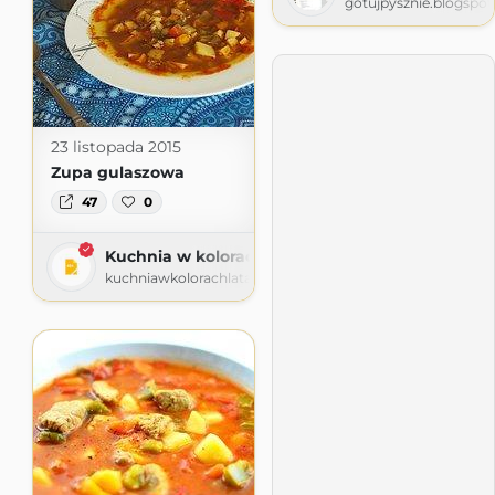
gotujpysznie.blogspo
23 listopada 2015
Zupa gulaszowa
47
0
Kuchnia w kolorach lata
kuchniawkolorachlata.wordpress.com