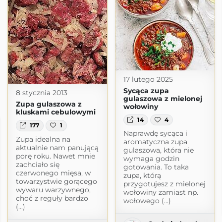
17 lutego 2025
Sycąca zupa
8 stycznia 2013
gulaszowa z mielonej
Zupa gulaszowa z
wołowiny
kluskami cebulowymi
14
4
177
1
Naprawdę sycąca i
Zupa idealna na
aromatyczna zupa
aktualnie nam panującą
gulaszowa, która nie
porę roku. Nawet mnie
wymaga godzin
zachciało się
gotowania. To taka
czerwonego mięsa, w
zupa, którą
towarzystwie gorącego
przygotujesz z mielonej
wywaru warzywnego,
wołowiny zamiast np.
choć z reguły bardzo
wołowego (...)
(...)