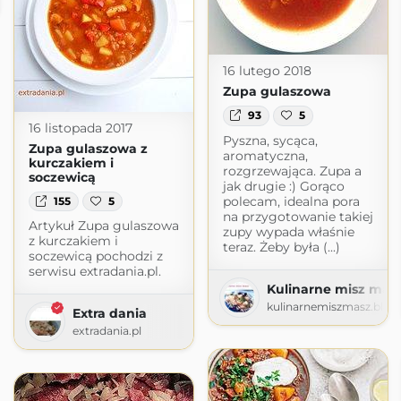
t.com
16 lutego 2018
Zupa gulaszowa
93
5
16 listopada 2017
Pyszna, sycąca,
Zupa gulaszowa z
aromatyczna,
kurczakiem i
rozgrzewająca. Zupa a
soczewicą
jak drugie :) Gorąco
polecam, idealna pora
155
5
na przygotowanie takiej
Artykuł Zupa gulaszowa
zupy wypada właśnie
z kurczakiem i
teraz. Żeby była (...)
soczewicą pochodzi z
serwisu extradania.pl.
Kulinarne misz mas
kulinarnemiszmasz.blog
Extra dania
extradania.pl