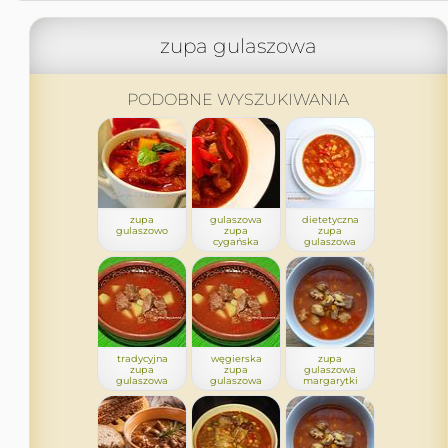
zupa gulaszowa
PODOBNE WYSZUKIWANIA
zupa
gulaszowa
dietetyczna
gulaszowo
zupa
zupa
cygańska
gulaszowa
tradycyjna
węgierska
zupa
zupa
zupa
gulaszowa
gulaszowa
gulaszowa
margarytki