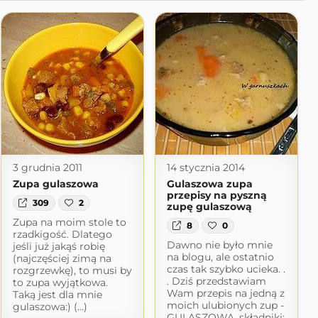
3 grudnia 2011
14 stycznia 2014
Zupa gulaszowa
Gulaszowa zupa
przepisy na pyszną
309
2
zupę gulaszową
Zupa na moim stole to
8
0
rzadkigość. Dlatego
Dawno nie było mnie
jeśli już jakąś robię
na blogu, ale ostatnio
(najczęściej zimą na
czas tak szybko ucieka. .
rozgrzewkę), to musi by
. Dziś przedstawiam
to zupa wyjątkowa.
Wam przepis na jedną z
Taką jest dla mnie
moich ulubionych zup -
gulaszowa:) (...)
GULASZOWA. składniki: