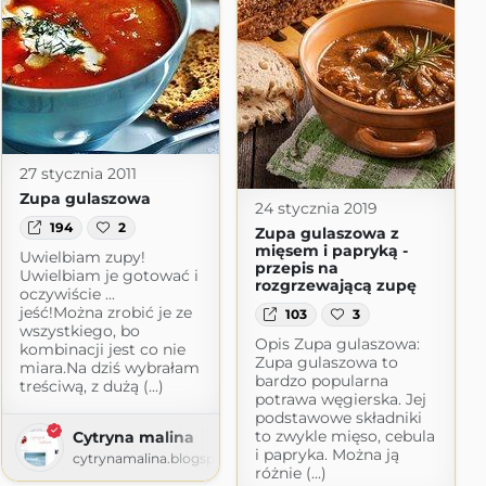
27 stycznia 2011
Zupa gulaszowa
24 stycznia 2019
194
2
Zupa gulaszowa z
mięsem i papryką -
Uwielbiam zupy!
przepis na
Uwielbiam je gotować i
rozgrzewającą zupę
oczywiście ...
jeść!Można zrobić je ze
103
3
wszystkiego, bo
Opis Zupa gulaszowa:
kombinacji jest co nie
Zupa gulaszowa to
miara.Na dziś wybrałam
bardzo popularna
treściwą, z dużą (...)
potrawa węgierska. Jej
podstawowe składniki
to zwykle mięso, cebula
Cytryna malina
i papryka. Można ją
cytrynamalina.blogspot.com
różnie (...)