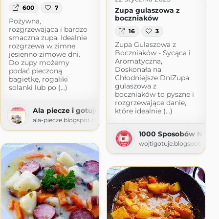
600
7
Zupa gulaszowa z
boczniaków
Pożywna,
rozgrzewająca i bardzo
16
3
smaczna zupa. Idealnie
Zupa Gulaszowa z
rozgrzewa w zimne
Boczniaków - Sycąca i
jesienno zimowe dni.
Aromatyczna,
Do zupy możemy
Doskonała na
podać pieczoną
Chłodniejsze DniZupa
bagietkę, rogaliki
gulaszowa z
solanki lub po (...)
boczniaków to pyszne i
rozgrzewające danie,
Ala piecze i gotuje
które idealnie (...)
ala-piecze.blogspot.com
1000 Sposobów Na Pro
wojtigotuje.blogspot.com