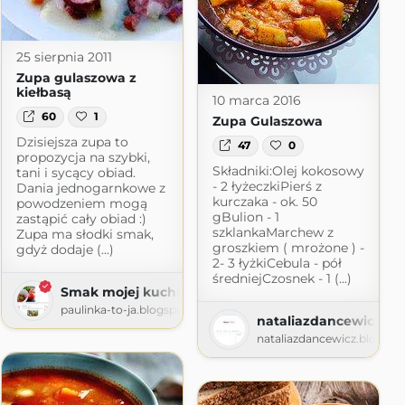
25 sierpnia 2011
Zupa gulaszowa z
kiełbasą
10 marca 2016
60
1
Zupa Gulaszowa
Dzisiejsza zupa to
47
0
propozycja na szybki,
Składniki:Olej kokosowy
tani i sycący obiad.
- 2 łyżeczkiPierś z
Dania jednogarnkowe z
kurczaka - ok. 50
powodzeniem mogą
gBulion - 1
zastąpić cały obiad :)
szklankaMarchew z
Zupa ma słodki smak,
groszkiem ( mrożone ) -
gdyż dodaje (...)
2- 3 łyżkiCebula - pół
średniejCzosnek - 1 (...)
z
Smak mojej kuchni
spot.com
paulinka-to-ja.blogspot.com
nataliazdancewicz.bl
nataliazdancewicz.blogsp