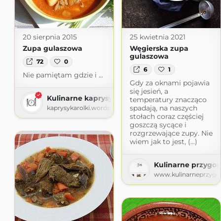
20 sierpnia 2015
25 kwietnia 2021
Zupa gulaszowa
Węgierska zupa
gulaszowa
72
0
6
1
Nie pamiętam gdzie i ...
Gdy za oknami pojawia
się jesień, a
Kulinarne kaprysy Karolki
temperatury znacząco
spadają, na naszych
kaprysykarolki.wordpress.com
stołach coraz częściej
goszczą sycące i
rozgrzewające zupy. Nie
wiem jak to jest, (...)
Kulinarne przygod
www.kulinarneprzygod