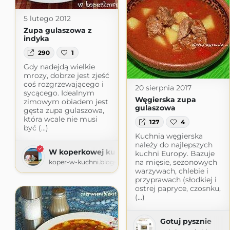
5 lutego 2012
Zupa gulaszowa z
indyka
290
1
Gdy nadejdą wielkie
mrozy, dobrze jest zjeść
coś rozgrzewającego i
20 sierpnia 2017
sycącego. Idealnym
Węgierska zupa
zimowym obiadem jest
gulaszowa
gęsta zupa gulaszowa,
która wcale nie musi
127
4
być (...)
Kuchnia węgierska
należy do najlepszych
W koperkowej kuchni
kuchni Europy. Bazuje
na mięsie, sezonowych
koper-w-kuchni.blogspot.com
warzywach, chlebie i
przyprawach (słodkiej i
ostrej papryce, czosnku,
(...)
Gotuj pysznie