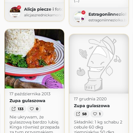
(...)
Alicja piecze i fotografuje
Estragoniinneziolka
alicjaszrednickamondr.wordpress.com
estragoniinneziolka.blo
17 października 2013
17 grudnia 2020
Zupa gulaszowa
Zupa gulaszowa
133
0
58
1
Nie ukrywam, że
gulaszową bardzo lubię.
Składniki: 1 kg schabu 2
Kinga również przepada
cebule 60 dkg
za tym przysmakiem.
ziemniaków 50 dkg