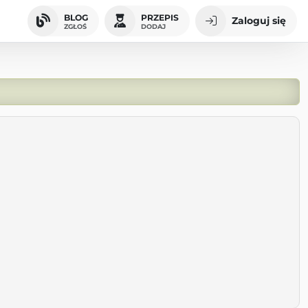
BLOG
PRZEPIS
Zaloguj się
ZGŁOŚ
DODAJ