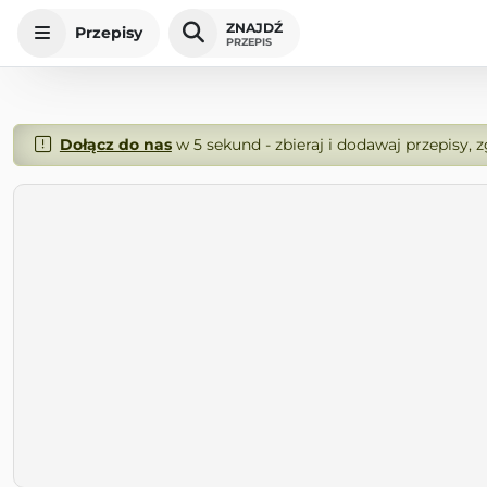
ZNAJDŹ
Przepisy
PRZEPIS
Dołącz do nas
w 5 sekund - zbieraj i dodawaj przepisy, 