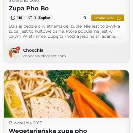
5 sierpnia 2016
Zupa Pho Bo
0
115
1
Zapisz
Smakowite
Dzisiaj będzie o wietnamskiej zupie. Nie jest to zwykła
zupa, jest to kultowe danie, które popularne jest w
całym Wietnamie. Zupę tą można jeść na śniadanie, (...)
Choochla
choochla.blogspot.com
13 września 2017
Wegetariańska zupa pho