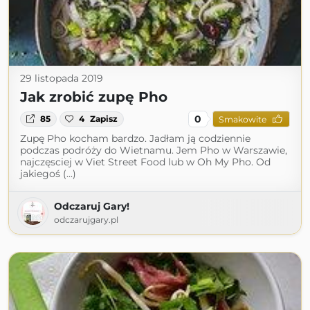
29 listopada 2019
Jak zrobić zupę Pho
0
85
4
Zapisz
Smakowite
Zupę Pho kocham bardzo. Jadłam ją codziennie
podczas podróży do Wietnamu. Jem Pho w Warszawie,
najczęsciej w Viet Street Food lub w Oh My Pho. Od
jakiegoś (...)
Odczaruj Gary!
odczarujgary.pl