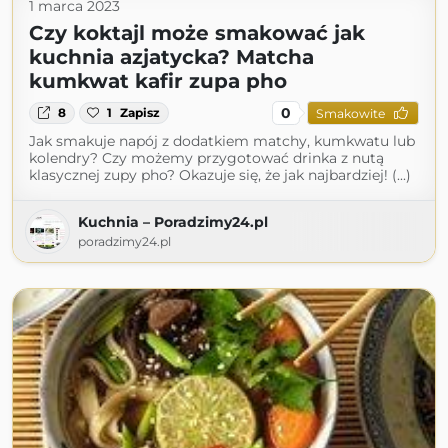
1 marca 2023
Czy koktajl może smakować jak
kuchnia azjatycka? Matcha
kumkwat kafir zupa pho
0
8
1
Zapisz
Smakowite
Jak smakuje napój z dodatkiem matchy, kumkwatu lub
kolendry? Czy możemy przygotować drinka z nutą
klasycznej zupy pho? Okazuje się, że jak najbardziej! (...)
Kuchnia – Poradzimy24.pl
poradzimy24.pl