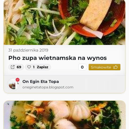
31 października 2019
Pho zupa wietnamska na wynos
0
69
1
Zapisz
Smakowite
On Egin Eta Topa
oneginetatopa.blogspot.com