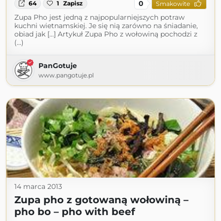
0
64
1
Zapisz
Smakowite
Zupa Pho jest jedną z najpopularniejszych potraw
kuchni wietnamskiej. Je się nią zarówno na śniadanie,
obiad jak […] Artykuł Zupa Pho z wołowiną pochodzi z
(...)
PanGotuje
www.pangotuje.pl
14 marca 2013
Zupa pho z gotowaną wołowiną –
pho bo – pho with beef