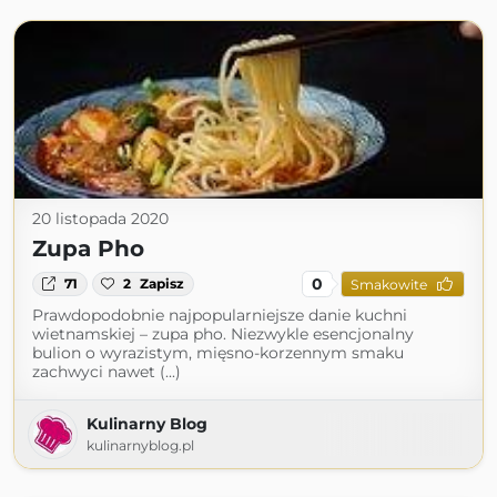
20 listopada 2020
Zupa Pho
0
71
2
Zapisz
Smakowite
Prawdopodobnie najpopularniejsze danie kuchni
wietnamskiej – zupa pho. Niezwykle esencjonalny
bulion o wyrazistym, mięsno-korzennym smaku
zachwyci nawet (...)
Kulinarny Blog
kulinarnyblog.pl