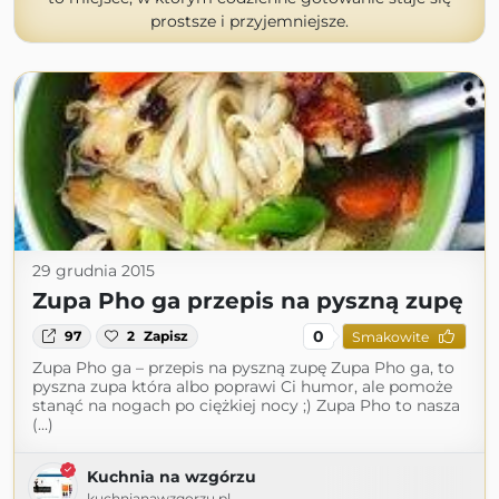
prostsze i przyjemniejsze.
29 grudnia 2015
Zupa Pho ga przepis na pyszną zupę
0
97
2
Zapisz
Smakowite
Zupa Pho ga – przepis na pyszną zupę Zupa Pho ga, to
pyszna zupa która albo poprawi Ci humor, ale pomoże
stanąć na nogach po ciężkiej nocy ;) Zupa Pho to nasza
(...)
Kuchnia na wzgórzu
kuchnianawzgorzu.pl