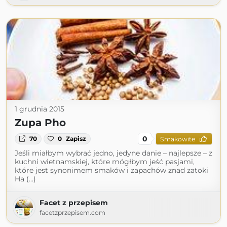
1 grudnia 2015
Zupa Pho
0
70
0
Zapisz
Smakowite
Jeśli miałbym wybrać jedno, jedyne danie – najlepsze – z
kuchni wietnamskiej, które mógłbym jeść pasjami,
które jest synonimem smaków i zapachów znad zatoki
Ha (...)
Facet z przepisem
facetzprzepisem.com