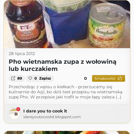
28 lipca 2012
Pho wietnamska zupa z wołowiną
lub kurczakiem
0
89
0
Zapisz
Smakowite
Przechodząc z wpisu o kiełkach - przerzucamy się
kulinarnie do Azji, bo dziś test przepisu na wietnamską
zupę Pho. W przepisie jaki trafił w moje łapy zaleca (...)
I dare you to cook it
idareyoutocookit.blogspot.com