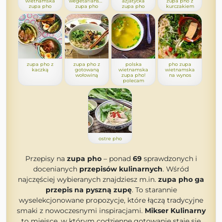
wietnamska
wegetariańska
azjatycka
zupa pho z
zupa pho
zupa pho
zupa pho
kurczakiem
zupa pho z
zupa pho z
polska
pho zupa
kaczką
gotowaną
wietnamska
wietnamska
wołowiną
zupa pho!
na wynos
polecam
ostre pho
Przepisy na
zupa pho
– ponad
69
sprawdzonych i
docenianych
przepisów kulinarnych
. Wśród
najczęściej wybieranych znajdziesz m.in.
zupa pho ga
przepis na pyszną zupę
. To starannie
wyselekcjonowane propozycje, które łączą tradycyjne
smaki z nowoczesnymi inspiracjami.
Mikser Kulinarny
to miejsce, w którym codzienne gotowanie staje się