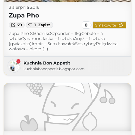
3 sierpnia 2016
Zupa Pho
0
79
1
Zapisz
Smakowite
Zupa Pho Składniki:Szponder – 1kgCebule – 4
sztukiCynamon laska – 1 sztukaAnyż – 1 sztuka
(gwiazdka)Imbir – 5cm kawałekSos rybnyPolędwica
wołowa – około (...)
Kuchnia Bon Appetit
kuchniabonappetit.blogspot.com