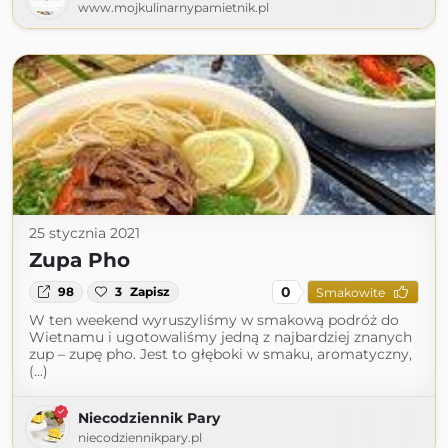
www.mojkulinarnypamietnik.pl
25 stycznia 2021
Zupa Pho
0
98
3
Zapisz
Smakowite
W ten weekend wyruszyliśmy w smakową podróż do
Wietnamu i ugotowaliśmy jedną z najbardziej znanych
zup – zupę pho. Jest to głęboki w smaku, aromatyczny,
(...)
Niecodziennik Pary
niecodziennikpary.pl