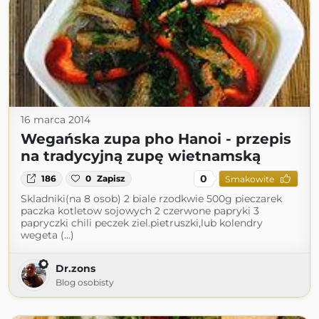
16 marca 2014
Wegańska zupa pho Hanoi - przepis
na tradycyjną zupę wietnamską
0
186
0
Zapisz
Smakowite
Skladniki(na 8 osob) 2 biale rzodkwie 500g pieczarek
paczka kotletow sojowych 2 czerwone papryki 3
papryczki chili peczek ziel.pietruszki,lub kolendry
wegeta (...)
Dr.zons
Blog osobisty