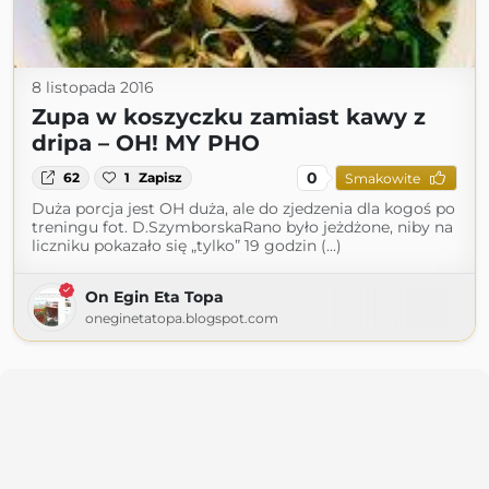
8 listopada 2016
Zupa w koszyczku zamiast kawy z
dripa – OH! MY PHO
0
62
1
Zapisz
Smakowite
Duża porcja jest OH duża, ale do zjedzenia dla kogoś po
treningu fot. D.SzymborskaRano było jeżdżone, niby na
liczniku pokazało się „tylko” 19 godzin (...)
On Egin Eta Topa
oneginetatopa.blogspot.com