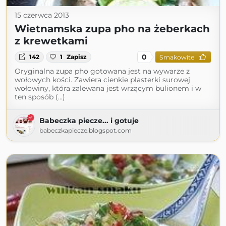
15 czerwca 2013
Wietnamska zupa pho na żeberkach
z krewetkami
0
142
1
Zapisz
Smakowite
Oryginalna zupa pho gotowana jest na wywarze z
wołowych kości. Zawiera cienkie plasterki surowej
wołowiny, która zalewana jest wrzącym bulionem i w
ten sposób (...)
Babeczka piecze... i gotuje
babeczkapiecze.blogspot.com