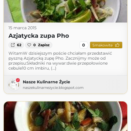
15 marca 2015
Azjatycka zupa Pho
0
62
0
Zapisz
Smakowite
WitamW dzisiejszym poście chciałam przedstawić
pyszną Azjatycką zupę Pho. Zacznijmy może od
przepisu:Składniki na wywar:dwie przepołowione
cebule10 cm imbiru, (...)
Nasze Kulinarne Życie
naszekulinarnezycie.blogspot.com