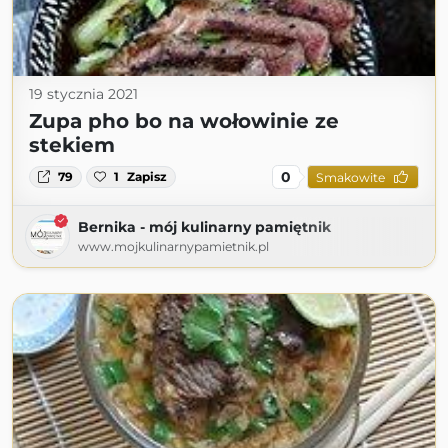
19 stycznia 2021
Zupa pho bo na wołowinie ze
stekiem
0
79
1
Zapisz
Smakowite
Bernika - mój kulinarny pamiętnik
www.mojkulinarnypamietnik.pl