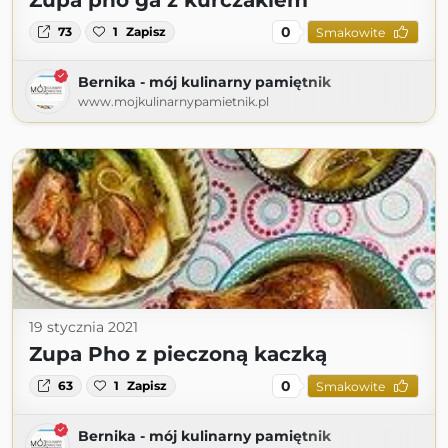
Zupa pho ga z kurczakiem
0
73
1
Zapisz
Smakowite
Bernika - mój kulinarny pamiętnik
www.mojkulinarnypamietnik.pl
19 stycznia 2021
Zupa Pho z pieczoną kaczką
0
63
1
Zapisz
Smakowite
Bernika - mój kulinarny pamiętnik