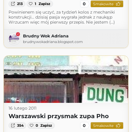
0
213
1
Zapisz
Smakowite
Powinienem się uczyć, za tydzień kolos z mechaniki
konstrukcji... dzisiaj pasja wygrała jednak z nauką;p
Wrzucam więc mój pierwszy przepis. Nie jestem (...)
Brudny Wok Adriana
brudnywokadriana.blogspot.com
16 lutego 2011
Warszawski przysmak zupa Pho
0
354
0
Zapisz
Smakowite