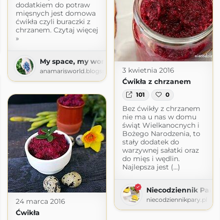
dodatkiem do potraw
mięsnych jest domowa
ćwikła czyli buraczki z
chrzanem. Czytaj więcej
a
»
ogspot.com
My space, my world. Ana Mari's world.
3 kwietnia 2016
anamarisworld.blogspot.com
Ćwikła z chrzanem
101
0
Bez ćwikły z chrzanem
nie ma u nas w domu
świąt Wielkanocnych i
Bożego Narodzenia, to
stały dodatek do
warzywnej sałatki oraz
do mięs i wędlin.
Najlepsza jest (...)
Niecodziennik Pary
niecodziennikpary.pl
24 marca 2016
Ćwikła