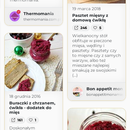
19 marca 2018
Thermomania
Pasztet mięsny z
thermomania.com.pl
domową ćwikłą
246
5
Wielkanocny stół
obfituje w pieczone
mięsa, wędliny i
pasztety. Pasztety czy
to mięsne czy z samych
warzyw, albo też
mieszane najlepiej
smakują ze swojskimi
(...)
Bon appetit mon am
bonappetitmonamie.blo
18 grudnia 2016
Buraczki z chrzanem,
ćwikła - dodatek do
mięs
161
1
Doskonałym