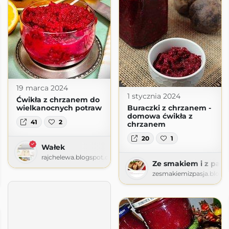
19 marca 2024
1 stycznia 2024
Ćwikła z chrzanem do
wielkanocnych potraw
Buraczki z chrzanem -
domowa ćwikła z
41
2
chrzanem
20
1
Wałek
rajchelewa.blogspot.com
Ze smakiem i z pasj
a
zesmakiemizpasja.blogs
gspot.com