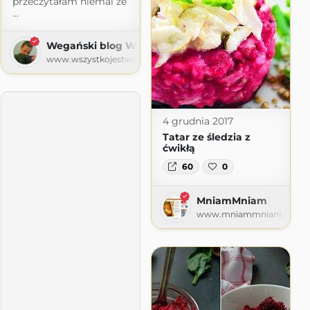
przeczytałam niemal ze
…
Wegański blog Wszystko jest w głowie
www.wszystkojestwglowie.pl
4 grudnia 2017
Tatar ze śledzia z
ćwikłą
60
0
MniamMniam
ie
www.mniammniam.com
gspot.com