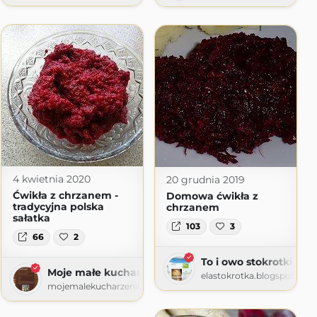
Kucharska
4 kwietnia 2020
20 grudnia 2019
spot.com
Ćwikła z chrzanem -
Domowa ćwikła z
tradycyjna polska
chrzanem
sałatka
103
3
66
2
To i owo stokrotki
Moje małe kucharzenie
elastokrotka.blogspot.com
mojemalekucharzenie.blogspot.com