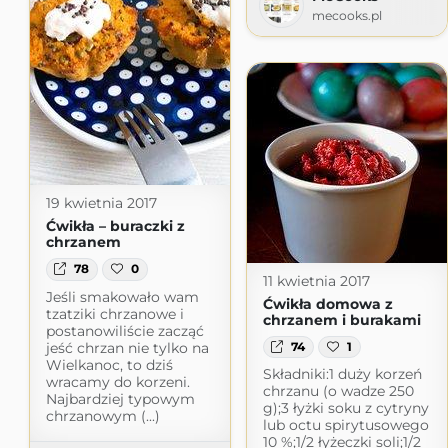
mecooks.pl
19 kwietnia 2017
Ćwikła – buraczki z
chrzanem
78
0
11 kwietnia 2017
Jeśli smakowało wam
Ćwikła domowa z
tzatziki chrzanowe i
chrzanem i burakami
postanowiliście zacząć
jeść chrzan nie tylko na
74
1
Wielkanoc, to dziś
Składniki:1 duży korzeń
wracamy do korzeni.
chrzanu (o wadze 250
Najbardziej typowym
g);3 łyżki soku z cytryny
chrzanowym (...)
lub octu spirytusowego
10 %;1/2 łyżeczki soli;1/2