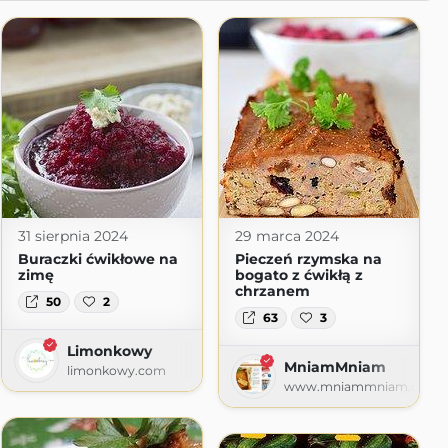
31 sierpnia 2024
29 marca 2024
Buraczki ćwikłowe na
Pieczeń rzymska na
zimę
bogato z ćwikłą z
chrzanem
50
2
63
3
Limonkowy
MniamMniam
om
limonkowy.com
www.mniammniam.com