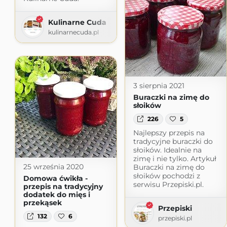
Kulinarne Cuda
kulinarnecuda.pl
3 sierpnia 2021
Buraczki na zimę do
słoików
226
5
Najlepszy przepis na
tradycyjne buraczki do
słoików. Idealnie na
zimę i nie tylko. Artykuł
25 września 2020
Buraczki na zimę do
słoików pochodzi z
Domowa ćwikła -
serwisu Przepiski.pl.
przepis na tradycyjny
dodatek do mięs i
przekąsek
Przepiski
132
6
przepiski.pl