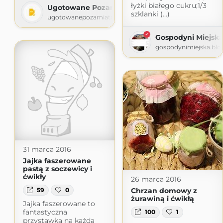
łyżki białego cukru;1/3
Ugotowane Pozamiatane
szklanki (...)
ugotowanepozamiatane.pl
Gospodyni Miejsk
gospodynimiejska.bl
31 marca 2016
Jajka faszerowane
pastą z soczewicy i
ćwikły
26 marca 2016
59
0
Chrzan domowy z
żurawiną i ćwikłą
Jajka faszerowane to
fantastyczna
100
1
przystawka na każdą