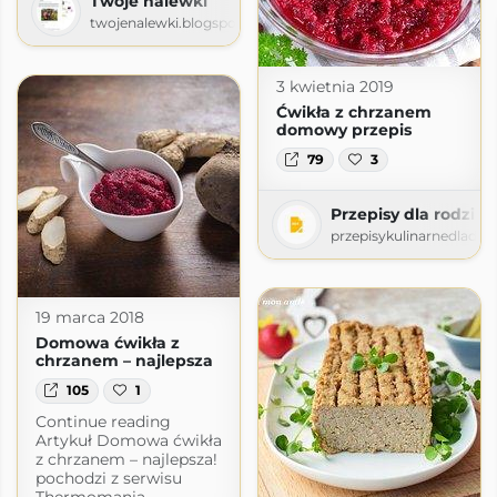
Twoje nalewki
twojenalewki.blogspot.com
3 kwietnia 2019
Ćwikła z chrzanem
domowy przepis
79
3
Przepisy dla rodziny
przepisykulinarnedladzi
19 marca 2018
Domowa ćwikła z
chrzanem – najlepsza
105
1
Continue reading
Artykuł Domowa ćwikła
z chrzanem – najlepsza!
pochodzi z serwisu
Thermomania.