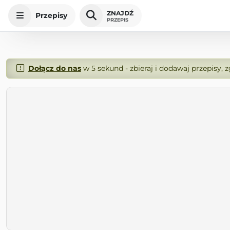
ZNAJDŹ
Przepisy
PRZEPIS
Dołącz do nas
w 5 sekund - zbieraj i dodawaj przepisy, 