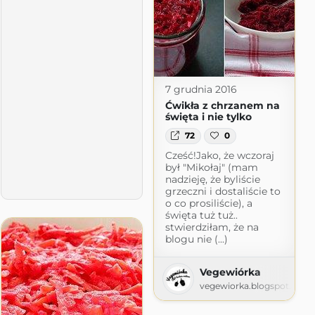
7 grudnia 2016
Ćwikła z chrzanem na
święta i nie tylko
72
0
Cześć!Jako, że wczoraj
był "Mikołaj" (mam
nadzieję, że byliście
grzeczni i dostaliście to
o co prosiliście), a
święta tuż tuż..
stwierdziłam, że na
blogu nie (...)
Vegewiórka
vegewiorka.blogspot.com