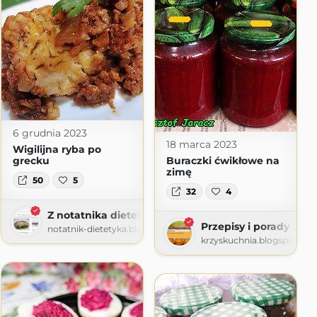
6 grudnia 2023
18 marca 2023
Wigilijna ryba po
grecku
Buraczki ćwikłowe na
zimę
50
5
32
4
Z notatnika dietetyka
ą
Przepisy i porady kuli
notatnik-dietetyka.blogspot.com
pot.com
krzyskuchnia.blogspot.co