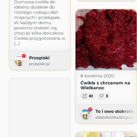
Domowa ćwikła do
idealny dodatek do
różnego rodzaju dań
mięsnych i przekąsek.
W każdym domu
powinno znaleźć się,
chociaż kilka słoiczków.
Ćwikła przygotowana w
(...)
Przepiski
przepiski.pl
8 kwietnia 2020
Ćwikła z chrzanem na
Wielkanoc
61
3
To i owo stokrotki
elastokrotka.blogspo