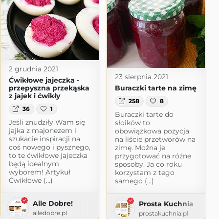
2 grudnia 2021
23 sierpnia 2021
Ćwikłowe jajeczka -
przepyszna przekąska
Buraczki tarte na zimę
z jajek i ćwikły
258
8
36
1
Buraczki tarte do
Jeśli znudziły Wam się
słoików to
jajka z majonezem i
obowiązkowa pozycja
 - blog kulinarny
szukacie inspiracji na
na liście przetworów na
2.com.pl
coś nowego i pysznego,
zimę. Można je
to te ćwikłowe jajeczka
przygotować na różne
będą idealnym
sposoby. Ja co roku
wyborem! Artykuł
korzystam z tego
Ćwikłowe (...)
samego (...)
Alle Dobre!
Prosta Kuchnia
alledobre.pl
prostakuchnia.pl