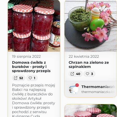
19 sierpnia 2022
22 kwietnia 2022
Domowa ćwikła z
Chrzan na zielono ze
buraków - prosty i
szpinakiem
sprawdzony przepis
40
3
52
1
Poznajcie przepis mojej
Thermomaniaczk
Babci na najlepszą
thermomaniaczka.blo
ćwikłę z buraczków do
słoików! Artykuł
Domowa ćwikła: prosty
i sprawdzony przepis
pochodzi z serwisu
Kulinarne Cuda.