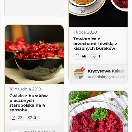
1 lipca 2020
Towkanica z
orzechami i ćwikłą z
kiszonych buraków
46
1
Kryzysowa Książka 
kuchniakryzysowa.blog
16 grudnia 2019
Ćwikła z buraków
pieczonych
staropolska na 4
sposoby
t.com
77
3