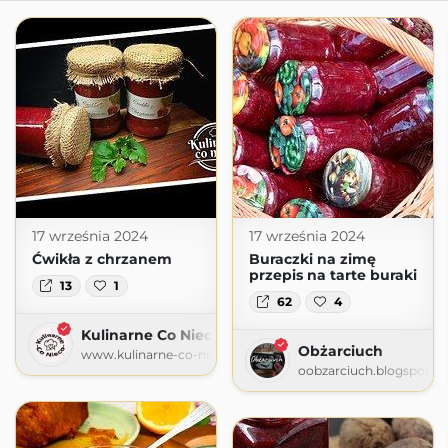
17 września 2024
17 września 2024
Ćwikła z chrzanem
Buraczki na zimę
przepis na tarte buraki
13
1
62
4
Kulinarne Co Nieco
Obżarciuch
www.kulinarne-co-nieco.pl
oobzarciuch.blogspot.c