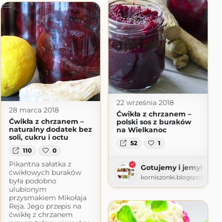
22 września 2018
eci.blogspot.com
28 marca 2018
Ćwikła z chrzanem –
Ćwikła z chrzanem –
polski sos z buraków
naturalny dodatek bez
na Wielkanoc
soli, cukru i octu
52
1
110
0
Pikantna sałatka z
Gotujemy i jemy!
ćwikłowych buraków
korniszonki.blogspot.com
była podobno
ulubionym
przysmakiem Mikołaja
Reja. Jego przepis na
ćwikłę z chrzanem