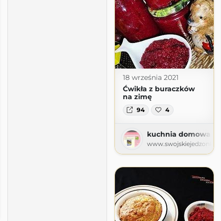
18 września 2021
Ćwikła z buraczków
na zimę
94
4
kuchnia domowa Agi
www.swojskiejedzonko7