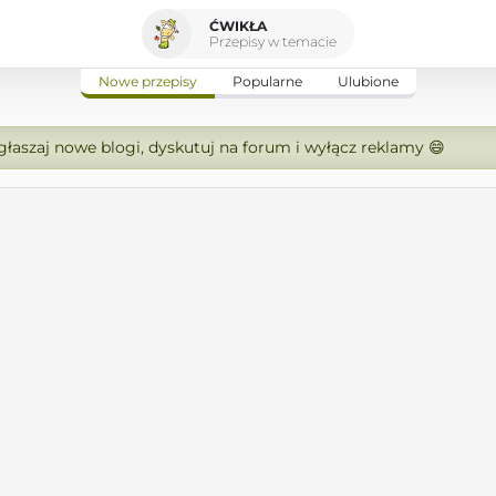
ĆWIKŁA
Przepisy w temacie
Nowe przepisy
Popularne
Ulubione
zgłaszaj nowe blogi, dyskutuj na forum i wyłącz reklamy 😄