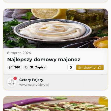
8 marca 2024
Najlepszy domowy majonez
0
360
31
Zapisz
Smakowite
Cztery Fajery
www.czteryfajery.pl