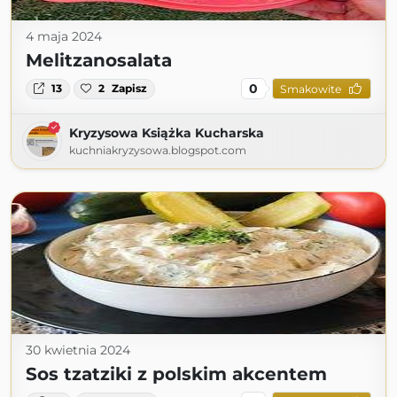
4 maja 2024
Melitzanosalata
0
13
2
Zapisz
Smakowite
Kryzysowa Książka Kucharska
kuchniakryzysowa.blogspot.com
30 kwietnia 2024
Sos tzatziki z polskim akcentem