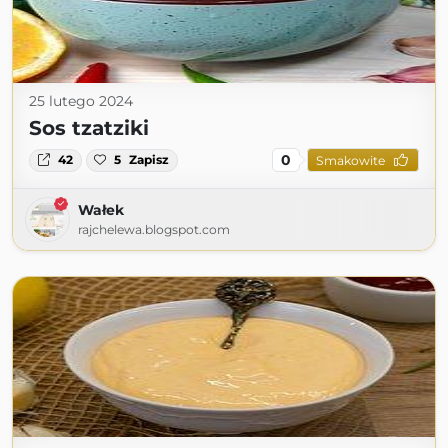
25 lutego 2024
Sos tzatziki
0
42
5
Zapisz
Smakowite
Wałek
rajchelewa.blogspot.com