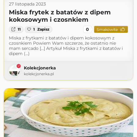
27 listopada 2023
Miska frytek z batatów z dipem
kokosowym i czosnkiem
0
11
1
Zapisz
Smakowite
Miska z frytkami z batatów i dipem kokosowym z
czosnkiem Powiem Wam szczerze, że ostatnio nie
mam sercado […] Artykuł Miska z frytkami z batatów i
dipem (...)
Kolekcjonerka
kolekcjonerka.pl