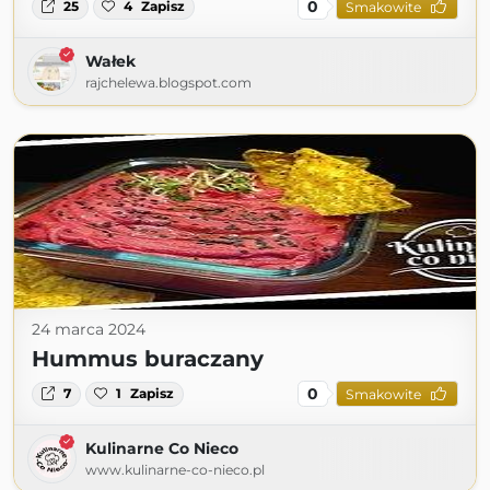
0
25
4
Zapisz
Smakowite
Wałek
rajchelewa.blogspot.com
24 marca 2024
Hummus buraczany
0
7
1
Zapisz
Smakowite
Kulinarne Co Nieco
www.kulinarne-co-nieco.pl