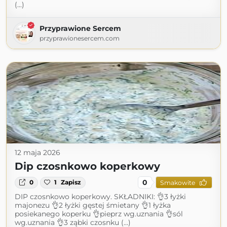
(...)
Przyprawione Sercem
przyprawionesercem.com
12 maja 2026
Dip czosnkowo koperkowy
0
0
1
Zapisz
Smakowite
DIP czosnkowo koperkowy. SKŁADNIKI: 👌3 łyżki
majonezu 👌2 łyżki gęstej śmietany 👌1 łyżka
posiekanego koperku 👌pieprz wg.uznania 👌sól
wg.uznania 👌3 ząbki czosnku (...)