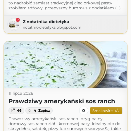
to nadrobić zamiast tradycyjnej cieciorkowej pasty
zrobiłam różowy, przepyszny hummus z dodatkiem (...)
Z notatnika dietetyka
notatnik-dietetyka.blogspot.com
11 lipca 2026
Prawdziwy amerykański sos ranch
0
46
4
Zapisz
Smakowite
Prawdziwy amerykański sos ranch- oryginalny,
domowy sos ranch ziół i kremowej bazy. Idealny dip do
skrzydełek, sałatek, pizzy lub surowych warzyw.Są takie