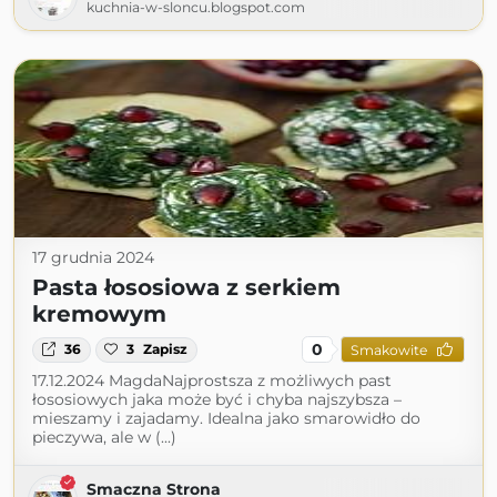
kuchnia-w-sloncu.blogspot.com
17 grudnia 2024
Pasta łososiowa z serkiem
kremowym
0
36
3
Zapisz
Smakowite
17.12.2024 MagdaNajprostsza z możliwych past
łososiowych jaka może być i chyba najszybsza –
mieszamy i zajadamy. Idealna jako smarowidło do
pieczywa, ale w (...)
Smaczna Strona