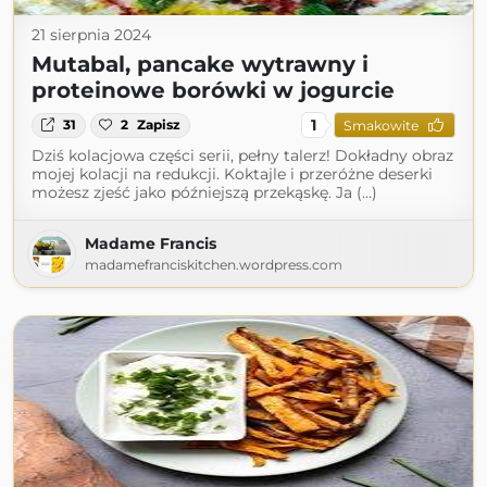
21 sierpnia 2024
Mutabal, pancake wytrawny i
proteinowe borówki w jogurcie
1
31
2
Zapisz
Smakowite
Dziś kolacjowa części serii, pełny talerz! Dokładny obraz
mojej kolacji na redukcji. Koktajle i przeróżne deserki
możesz zjeść jako późniejszą przekąskę. Ja (...)
Madame Francis
madamefranciskitchen.wordpress.com