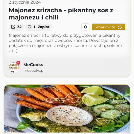
2 stycznia 2024
Majonez sriracha - pikantny sos z
majonezu i chili
0
32
1
Zapisz
Smakowite
Majonez sriracha to łatwy do przygotowania pikantny
dodatek do mięs oraz owoców morza. Powstaje on z
połączenia majonezu z ostrym sosem sriracha, sokiem
z (...)
MeCooks
mecooks.pl