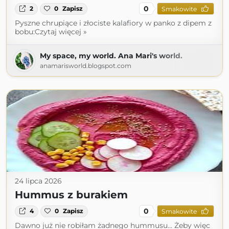
0
2
0
Zapisz
Smakowite
Pyszne chrupiące i złociste kalafiory w panko z dipem z
bobu:Czytaj więcej »
My space, my world. Ana Mari's world.
anamarisworld.blogspot.com
24 lipca 2026
Hummus z burakiem
0
4
0
Zapisz
Smakowite
Dawno już nie robiłam żadnego hummusu... Żeby więc