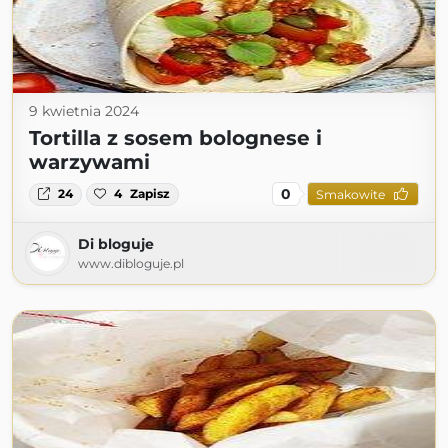
9 kwietnia 2024
Tortilla z sosem bolognese i
warzywami
0
24
4
Zapisz
Smakowite
Di bloguje
www.dibloguje.pl