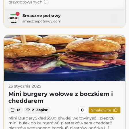
przygotowanych (...)
Smaczne potrawy
smacznepotrawy.com
25 stycznia 2025
Mini burgery wołowe z boczkiem i
cheddarem
0
12
2
Zapisz
Smakowite
Mini BurgerySkład:350g chudej wołowinysól, pieprz8
mini bułek do burgerów8 plasterków sera cheddar8
plastrów wędzonego boczku8 plastrów ogórka (...)