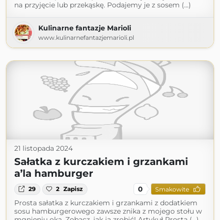
na przyjęcie lub przekąskę. Podajemy je z sosem (...)
Kulinarne fantazje Marioli
www.kulinarnefantazjemarioli.pl
21 listopada 2024
Sałatka z kurczakiem i grzankami
a’la hamburger
0
29
2
Zapisz
Smakowite
Prosta sałatka z kurczakiem i grzankami z dodatkiem
sosu hamburgerowego zawsze znika z mojego stołu w
mgnieniu oka. Zobacz, jak ją zrobić! Artykuł Prosta (...)