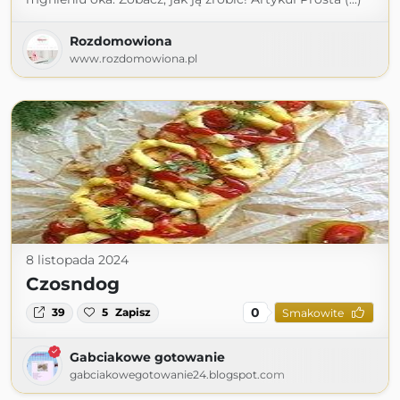
Rozdomowiona
www.rozdomowiona.pl
8 listopada 2024
Czosndog
0
39
5
Zapisz
Smakowite
Gabciakowe gotowanie
gabciakowegotowanie24.blogspot.com