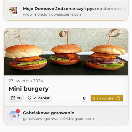
Moje Domowe Jedzenie czyli pyszna domowa kuc
www.mojedomowejedzenie.com
27 kwietnia 2024
Mini burgery
0
26
2
Zapisz
Smakowite
Gabciakowe gotowanie
gabciakowegotowanie24.blogspot.com