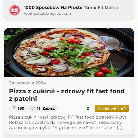
1000 Sposobów Na Proste Tanie Fit Dania
wojtigotuje.blogspot.com
24 września 2024
Pizza z cukinii - zdrowy fit fast food
z patelni
0
180
11
Zapisz
Smakowite
Pizza z cukinii czyli zdrowy FIT fast food z patelni POV:
Robisz tak świetne danie wege, że nawet mięsożercy
zapominają zapytać “A gdzie mięso?”Jeśli szukasz (...)