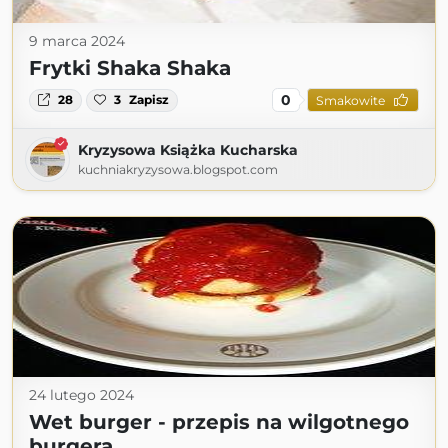
9 marca 2024
Frytki Shaka Shaka
0
28
3
Zapisz
Smakowite
Kryzysowa Książka Kucharska
kuchniakryzysowa.blogspot.com
24 lutego 2024
Wet burger - przepis na wilgotnego
burgera