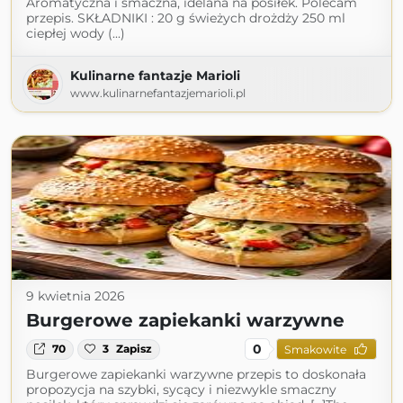
Aromatyczna i smaczna, idelana na posiłek. Polecam
przepis. SKŁADNIKI : 20 g świeżych drożdży 250 ml
ciepłej wody (...)
Kulinarne fantazje Marioli
www.kulinarnefantazjemarioli.pl
9 kwietnia 2026
Burgerowe zapiekanki warzywne
0
70
3
Zapisz
Smakowite
Burgerowe zapiekanki warzywne przepis to doskonała
propozycja na szybki, sycący i niezwykle smaczny