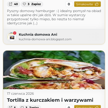
0
40
3
Zapisz
Smakowite
Pyszny domowy hamburger :-) idealny pomysł na obiad
w takie upalne dni jak dziś. W sumie wystarczy
przygotować tylko mięso, bo reszta to niemal
identycznie jak (...)
Kuchnia domowa Ani
kuchnia-domowa-ani.blogspot.com
17 czerwca 2026
Tortilla z kurczakiem i warzywami
0
5
3
Zapisz
Smakowite