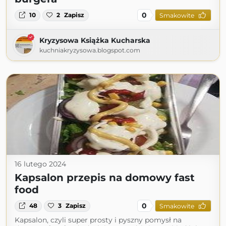
0
10
2
Zapisz
Smakowite
Kryzysowa Książka Kucharska
kuchniakryzysowa.blogspot.com
16 lutego 2024
Kapsalon przepis na domowy fast
food
0
48
3
Zapisz
Smakowite
Kapsalon, czyli super prosty i pyszny pomysł na