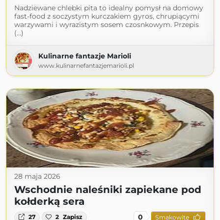
Nadziewane chlebki pita to idealny pomysł na domowy
fast-food z soczystym kurczakiem gyros, chrupiącymi
warzywami i wyrazistym sosem czosnkowym. Przepis
(...)
Kulinarne fantazje Marioli
www.kulinarnefantazjemarioli.pl
28 maja 2026
Wschodnie naleśniki zapiekane pod
kołderką sera
0
27
2
Zapisz
Smakowite