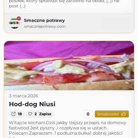
posiłek, który sprawdzi się zarówno na obiad, […]The
post (...)
Smaczne potrawy
smacznepotrawy.com
3 marca 2026
Hod-dog Niusi
0
18
2
Zapisz
Smakowite
Witajcie kochani.Dziś jakby lżejszy przepis na domowy
fastwood.Jest pyszny ,i rozpływa się w ustach .
Polecam.Zapraszam .1 podłużna bułka1 dobrej jakości