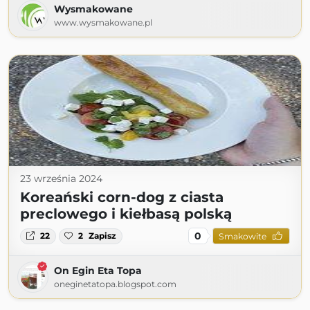
Wysmakowane
www.wysmakowane.pl
23 września 2024
Koreański corn-dog z ciasta
preclowego i kiełbasą polską
0
22
2
Zapisz
Smakowite
On Egin Eta Topa
oneginetatopa.blogspot.com