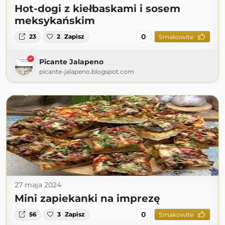
Hot-dogi z kiełbaskami i sosem
meksykańskim
0
23
2
Zapisz
Smakowite
Picante Jalapeno
picante-jalapeno.blogspot.com
27 maja 2024
Mini zapiekanki na imprezę
0
56
3
Zapisz
Smakowite