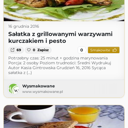
16 grudnia 2016
Sałatka z grillowanymi warzywami
kurczakiem i pesto
0
69
0
Zapisz
Smakowite
Potrzebny czas: 25 minut + godzina marynowania
Porcja: 2 osoby Poziom trudności: Średni Wydrukuj
Autor Kasia Gintrowska Grudzień 16, 2016 Sycąca
sałatka z (...)
Wysmakowane
www.wysmakowane.pl