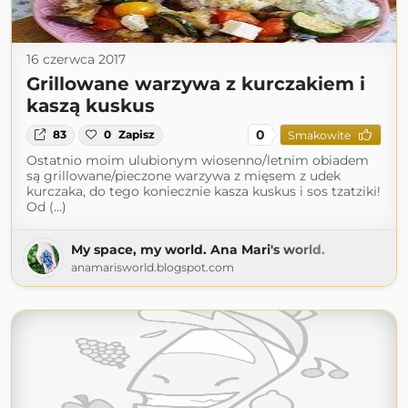
16 czerwca 2017
Grillowane warzywa z kurczakiem i
kaszą kuskus
0
83
0
Zapisz
Smakowite
Ostatnio moim ulubionym wiosenno/letnim obiadem
są grillowane/pieczone warzywa z mięsem z udek
kurczaka, do tego koniecznie kasza kuskus i sos tzatziki!
Od (...)
My space, my world. Ana Mari's world.
anamarisworld.blogspot.com