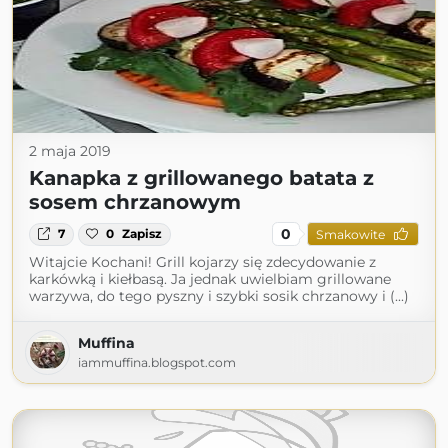
2 maja 2019
Kanapka z grillowanego batata z
sosem chrzanowym
0
7
0
Zapisz
Smakowite
Witajcie Kochani! Grill kojarzy się zdecydowanie z
karkówką i kiełbasą. Ja jednak uwielbiam grillowane
warzywa, do tego pyszny i szybki sosik chrzanowy i (...)
Muffina
iammuffina.blogspot.com