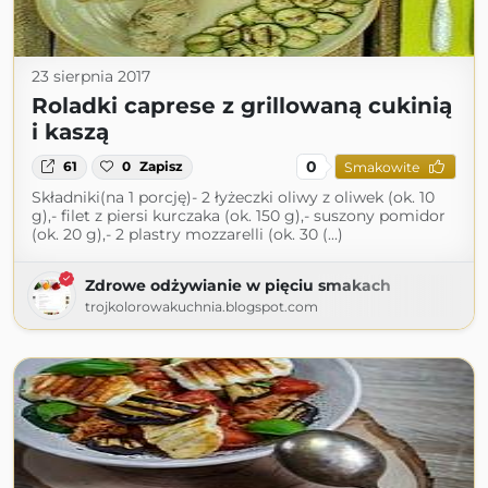
23 sierpnia 2017
Roladki caprese z grillowaną cukinią
i kaszą
0
61
0
Zapisz
Smakowite
Składniki(na 1 porcję)- 2 łyżeczki oliwy z oliwek (ok. 10
g),- filet z piersi kurczaka (ok. 150 g),- suszony pomidor
(ok. 20 g),- 2 plastry mozzarelli (ok. 30 (...)
Zdrowe odżywianie w pięciu smakach
trojkolorowakuchnia.blogspot.com