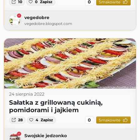
0
10
0
Zapisz
Smakowite
vegedobre
vegedobre.blogspot.com
24 sierpnia 2022
Sałatka z grillowaną cukinią,
pomidorami i jajkiem
0
28
4
Zapisz
Smakowite
Swojskie jedzonko