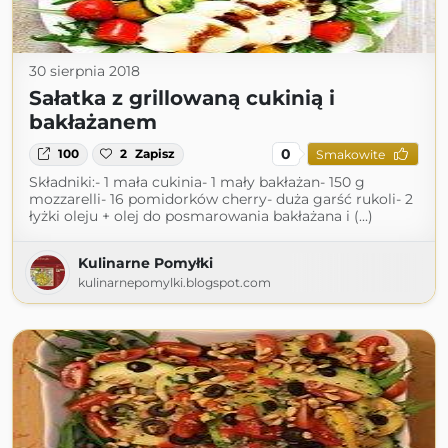
30 sierpnia 2018
Sałatka z grillowaną cukinią i
bakłażanem
0
100
2
Zapisz
Smakowite
Składniki:- 1 mała cukinia- 1 mały bakłażan- 150 g
mozzarelli- 16 pomidorków cherry- duża garść rukoli- 2
łyżki oleju + olej do posmarowania bakłażana i (...)
Kulinarne Pomyłki
kulinarnepomylki.blogspot.com