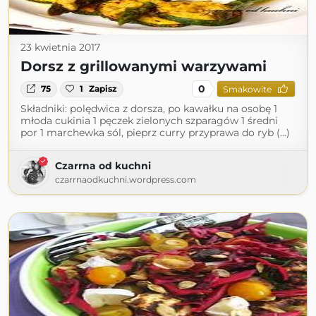
23 kwietnia 2017
Dorsz z grillowanymi warzywami
0
75
1
Zapisz
Smakowite
Składniki: polędwica z dorsza, po kawałku na osobę 1
młoda cukinia 1 pęczek zielonych szparagów 1 średni
por 1 marchewka sól, pieprz curry przyprawa do ryb (...)
Czarrna od kuchni
czarrnaodkuchni.wordpress.com