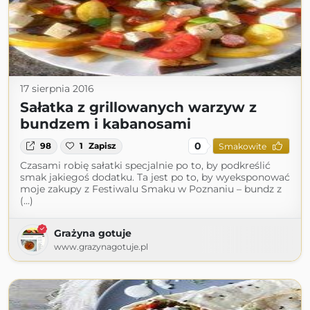
17 sierpnia 2016
Sałatka z grillowanych warzyw z
bundzem i kabanosami
0
98
1
Zapisz
Smakowite
Czasami robię sałatki specjalnie po to, by podkreślić
smak jakiegoś dodatku. Ta jest po to, by wyeksponować
moje zakupy z Festiwalu Smaku w Poznaniu – bundz z
(...)
Grażyna gotuje
www.grazynagotuje.pl