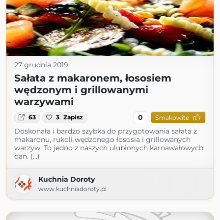
27 grudnia 2019
Sałata z makaronem, łososiem
wędzonym i grillowanymi
warzywami
0
63
3
Zapisz
Smakowite
Doskonała i bardzo szybka do przygotowania sałata z
makaronu, rukoli wędzonego łososia i grillowanych
warzyw. To jedno z naszych ulubionych karnawałowych
dań. (...)
Kuchnia Doroty
www.kuchniadoroty.pl