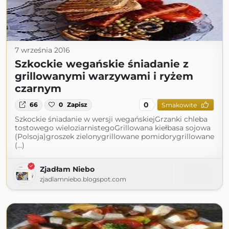
7 września 2016
Szkockie wegańskie śniadanie z
grillowanymi warzywami i ryżem
czarnym
0
66
0
Zapisz
Smakowite
Szkockie śniadanie w wersji wegańskiejGrzanki chleba
tostowego wieloziarnistegoGrillowana kiełbasa sojowa
(Polsoja)groszek zielonygrillowane pomidorygrillowane
(...)
Zjadłam Niebo
zjadlamniebo.blogspot.com