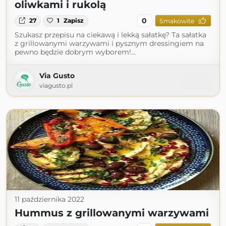
oliwkami i rukolą
0
27
1
Zapisz
Smakowite
Szukasz przepisu na ciekawą i lekką sałatkę? Ta sałatka
z grillowanymi warzywami i pysznym dressingiem na
pewno będzie dobrym wyborem!…
Via Gusto
viagusto.pl
11 października 2022
Hummus z grillowanymi warzywami