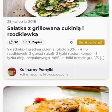
28 kwietnia 2018
Sałatka z grillowaną cukinią i
rzodkiewką
0
70
2
Zapisz
Smakowite
Składniki:- 1 średnia cukinia (około 200g)- 4 - 6
rzodkiewek- 2 garści rukoli- 2 łyżki nasion konopi - 1
łyżka oleju rzepakowego- sólSkładniki dressingu:- 1/3 (...)
Kulinarne Pomyłki
kulinarnepomylki.blogspot.com