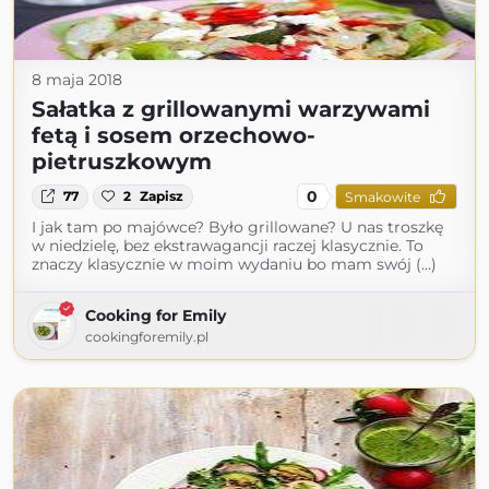
8 maja 2018
Sałatka z grillowanymi warzywami
fetą i sosem orzechowo-
pietruszkowym
0
77
2
Zapisz
Smakowite
I jak tam po majówce? Było grillowane? U nas troszkę
w niedzielę, bez ekstrawagancji raczej klasycznie. To
znaczy klasycznie w moim wydaniu bo mam swój (...)
Cooking for Emily
cookingforemily.pl