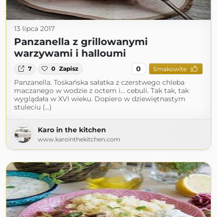
13 lipca 2017
Panzanella z grillowanymi
warzywami i halloumi
0
7
0
Zapisz
Smakowite
Panzanella. Toskańska sałatka z czerstwego chleba
maczanego w wodzie z octem i… cebuli. Tak tak, tak
wyglądała w XVI wieku. Dopiero w dziewiętnastym
stuleciu (...)
Karo in the kitchen
www.karointhekitchen.com