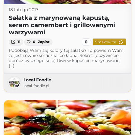
18 lutego 2017
Sałatka z marynowaną kapustą,
serem camembert i grillowanymi
warzywami
0
11
0
Zapisz
Smakowite
Podobają Wam się kolory tej sałatki? To powiem Wam,
że jest równie smaczna, co ładna. Sekret (oczywiście
oprócz pysznego sera) tkwi w kapuście marynowanej
(...)
Local Foodie
local-foodie.pl