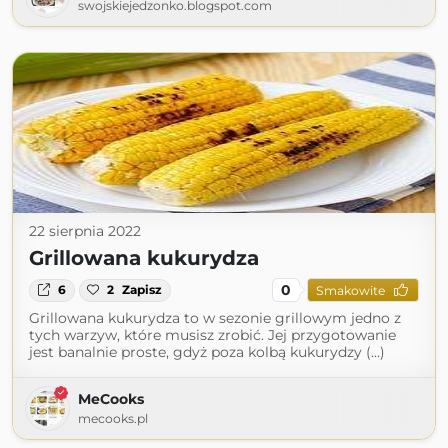
swojskiejedzonko.blogspot.com
22 sierpnia 2022
Grillowana kukurydza
0
6
2
Zapisz
Smakowite
Grillowana kukurydza to w sezonie grillowym jedno z
tych warzyw, które musisz zrobić. Jej przygotowanie
jest banalnie proste, gdyż poza kolbą kukurydzy (...)
MeCooks
mecooks.pl