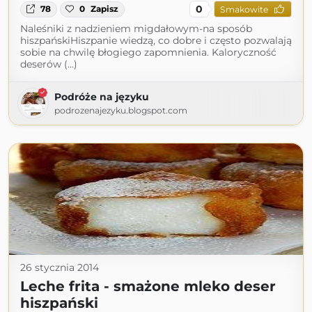
0
78
0
Zapisz
Smakowite
Naleśniki z nadzieniem migdałowym-na sposób
hiszpańskiHiszpanie wiedzą, co dobre i często pozwalają
sobie na chwilę błogiego zapomnienia. Kaloryczność
deserów (...)
Podróże na języku
podrozenajezyku.blogspot.com
26 stycznia 2014
Leche frita - smażone mleko deser
hiszpański