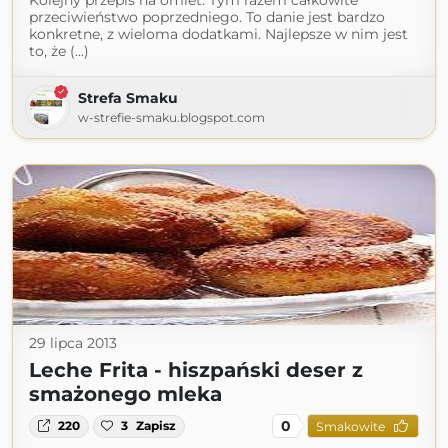
Kolejny przepis na omlet. Tym razem całkowite
przeciwieństwo poprzedniego. To danie jest bardzo
konkretne, z wieloma dodatkami. Najlepsze w nim jest
to, że (...)
Strefa Smaku
w-strefie-smaku.blogspot.com
29 lipca 2013
Leche Frita - hiszpański deser z
smażonego mleka
0
220
3
Zapisz
Smakowite