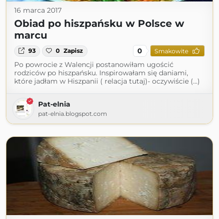
16 marca 2017
Obiad po hiszpańsku w Polsce w
marcu
0
93
0
Zapisz
Smakowite
Po powrocie z Walencji postanowiłam ugościć
rodziców po hiszpańsku. Inspirowałam się daniami,
które jadłam w Hiszpanii ( relacja tutaj)- oczywiście (...)
Pat-elnia
pat-elnia.blogspot.com