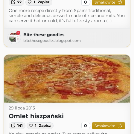
0
72
1
Zapisz
Smakowite
One more recipe directly from Spain! Traditional,
simple and delicious dessert made of rice and milk. You
can serve it hot or cold, it's full of zesty aroma (...)
Bite these goodies
bitethesegoodies.blogspot.com
29 lipca 2013
Omlet hiszpański
0
141
1
Zapisz
Smakowite