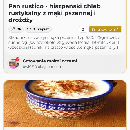
Pan rustico - hiszpański chleb
rustykalny z mąki pszennej i
drożdży
0
76
3
Zapisz
Smakowite
Składniki na zaczynmąka pszenna typ 650, 125gdrożdże
suche, 7g (świeże około 25g)woda letnia, 150mlcukier, 1
łyżeczkaSkładniki na ciasto właściwemąka pszenna (...)
Gotowanie moimi oczami
bwk1210.blogspot.com