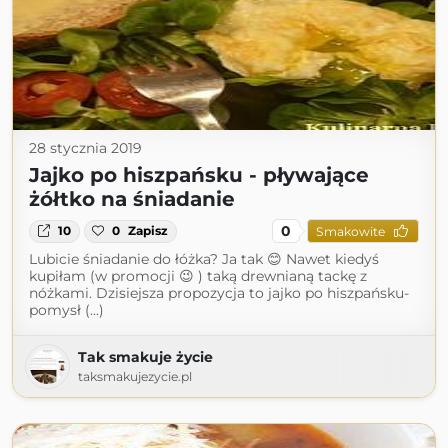
28 stycznia 2019
Jajko po hiszpańsku - pływające
żółtko na śniadanie
0
10
0
Zapisz
Smakowite
Lubicie śniadanie do łóżka? Ja tak 😊 Nawet kiedyś
kupiłam (w promocji 😉 ) taką drewnianą tackę z
nóżkami. Dzisiejsza propozycja to jajko po hiszpańsku-
pomysł (...)
Tak smakuje życie
taksmakujezycie.pl