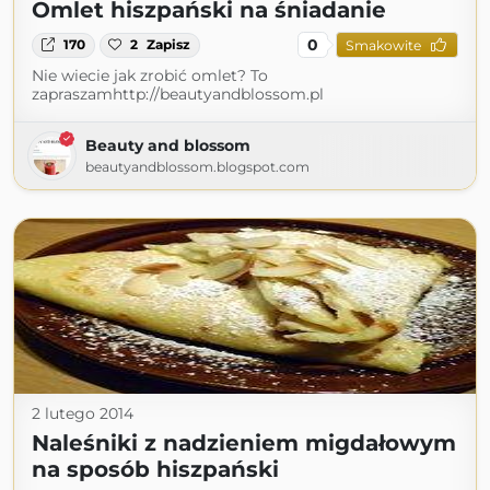
Omlet hiszpański na śniadanie
0
170
2
Zapisz
Smakowite
Nie wiecie jak zrobić omlet? To
zapraszamhttp://beautyandblossom.pl
Beauty and blossom
beautyandblossom.blogspot.com
2 lutego 2014
Naleśniki z nadzieniem migdałowym
na sposób hiszpański