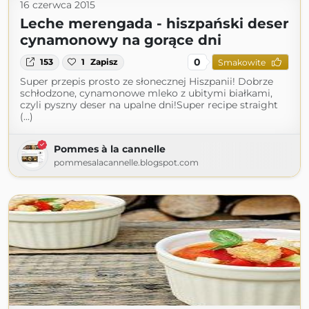
16 czerwca 2015
Leche merengada - hiszpański deser
cynamonowy na gorące dni
0
153
1
Zapisz
Smakowite
Super przepis prosto ze słonecznej Hiszpanii! Dobrze
schłodzone, cynamonowe mleko z ubitymi białkami,
czyli pyszny deser na upalne dni!Super recipe straight
(...)
Pommes à la cannelle
pommesalacannelle.blogspot.com