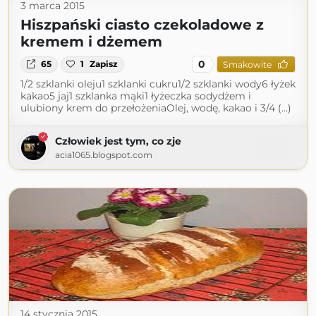
3 marca 2015
Hiszpański ciasto czekoladowe z
kremem i dżemem
0
65
1
Zapisz
Smakowite
1/2 szklanki oleju1 szklanki cukru1/2 szklanki wody6 łyżek
kakao5 jaj1 szklanka mąki1 łyżeczka sodydżem i
ulubiony krem do przełożeniaOlej, wodę, kakao i 3/4 (...)
Człowiek jest tym, co zje
acia1065.blogspot.com
14 stycznia 2015