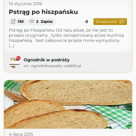
14 stycznia 2016
Pstrąg po hiszpańsku
0
130
2
Zapisz
Smakowite
Pstrąg po Hiszpańsku Od razu piszę ,że nie jest to
przepis oryginalny , tylko zainspirowany przez kuchnię
hiszpańską . Jest całkowicie przeze mnie wymyślony .
(...)
Ogrodnik w podróży
xn--ogrodnikwpodry-xob60t.pl
4 lipca 2015