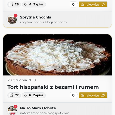
0
28
4
Zapisz
Smakowite
Sprytna Chochla
sprytnachochla.blogspot.com
29 grudnia 2019
Tort hiszpański z bezami i rumem
0
77
6
Zapisz
Smakowite
Na To Mam Ochotę
natomamochote.blogspot.com