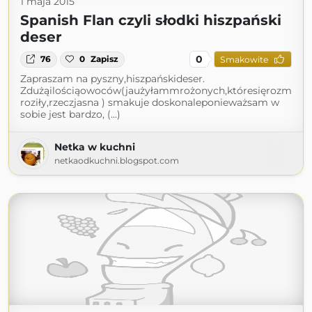
1 maja 2015
Spanish Flan czyli słodki hiszpański
deser
0
76
0
Zapisz
Smakowite
Zapraszam na pyszny,hiszpańskideser.
Zdużąilościąowoców(jaużyłammrożonych,któresięrozm
roziły,rzeczjasna ) smakuje doskonaleponieważsam w
sobie jest bardzo, (...)
Netka w kuchni
netkaodkuchni.blogspot.com