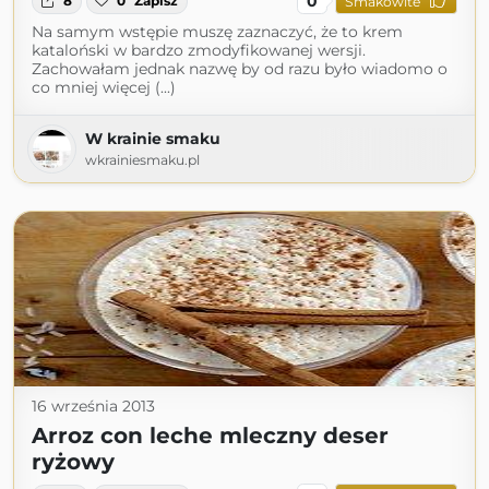
0
8
0
Zapisz
Smakowite
Na samym wstępie muszę zaznaczyć, że to krem
kataloński w bardzo zmodyfikowanej wersji.
Zachowałam jednak nazwę by od razu było wiadomo o
co mniej więcej (...)
W krainie smaku
wkrainiesmaku.pl
16 września 2013
Arroz con leche mleczny deser
ryżowy