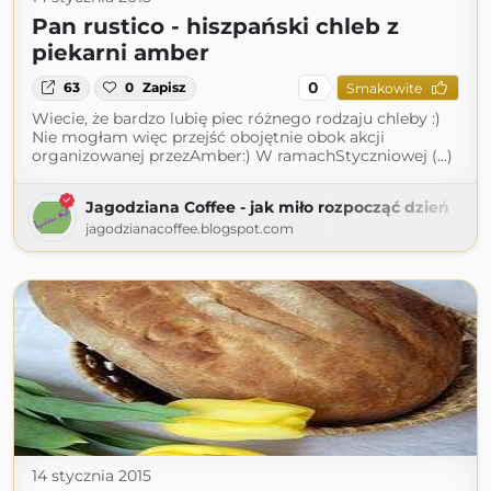
Pan rustico - hiszpański chleb z
piekarni amber
0
63
0
Zapisz
Smakowite
Wiecie, że bardzo lubię piec różnego rodzaju chleby :)
Nie mogłam więc przejść obojętnie obok akcji
organizowanej przezAmber:) W ramachStyczniowej (...)
Jagodziana Coffee - jak miło rozpocząć dzień
jagodzianacoffee.blogspot.com
14 stycznia 2015