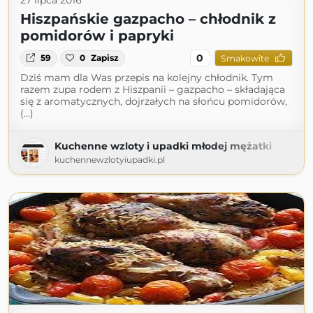
27 lipca 2016
Hiszpańskie gazpacho – chłodnik z
pomidorów i papryki
0
59
0
Zapisz
Smakowite
Dziś mam dla Was przepis na kolejny chłodnik. Tym
razem zupa rodem z Hiszpanii – gazpacho – składająca
się z aromatycznych, dojrzałych na słońcu pomidorów,
(...)
Kuchenne wzloty i upadki młodej mężatki
kuchennewzlotyiupadki.pl