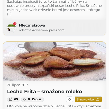
Szukając inspiracji to tu to tam natrafiłyśmy na
cudownie prosty hiszpański deser Leche Frita. Smażone
mleko, jakkolwiek dziwnie brzmi jest deserem, którego
(...)
Mlecznakrowa
mlecznakrowa.wordpress.com
26 lipca 2013
Leche Frita – smażone mleko
0
69
0
Zapisz
Smakowite
Oto kolejne wspólne dzieło: Leche Frita – czyli smażone