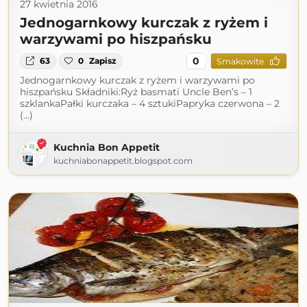
27 kwietnia 2016
Jednogarnkowy kurczak z ryżem i
warzywami po hiszpańsku
0
63
0
Zapisz
Smakowite
Jednogarnkowy kurczak z ryżem i warzywami po
hiszpańsku Składniki:Ryż basmati Uncle Ben’s – 1
szklankaPałki kurczaka – 4 sztukiPapryka czerwona – 2
(...)
Kuchnia Bon Appetit
kuchniabonappetit.blogspot.com