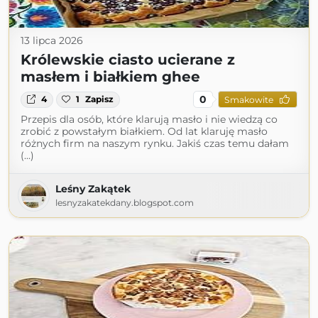
13 lipca 2026
Królewskie ciasto ucierane z
masłem i białkiem ghee
0
4
1
Zapisz
Smakowite
Przepis dla osób, które klarują masło i nie wiedzą co
zrobić z powstałym białkiem. Od lat klaruję masło
różnych firm na naszym rynku. Jakiś czas temu dałam
(...)
Leśny Zakątek
lesnyzakatekdany.blogspot.com