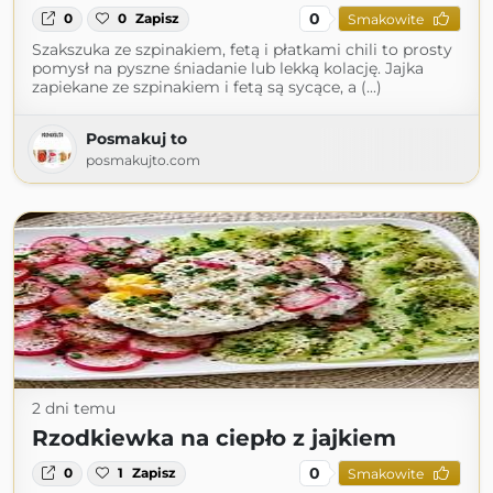
0
0
0
Zapisz
Smakowite
Szakszuka ze szpinakiem, fetą i płatkami chili to prosty
pomysł na pyszne śniadanie lub lekką kolację. Jajka
zapiekane ze szpinakiem i fetą są sycące, a (...)
Posmakuj to
posmakujto.com
2 dni temu
Rzodkiewka na ciepło z jajkiem
0
0
1
Zapisz
Smakowite