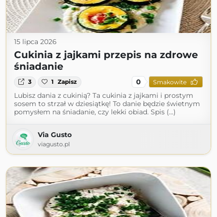
15 lipca 2026
Cukinia z jajkami przepis na zdrowe
śniadanie
0
3
1
Zapisz
Smakowite
Lubisz dania z cukinią? Ta cukinia z jajkami i prostym
sosem to strzał w dziesiątkę! To danie będzie świetnym
pomysłem na śniadanie, czy lekki obiad. Spis (...)
Via Gusto
viagusto.pl