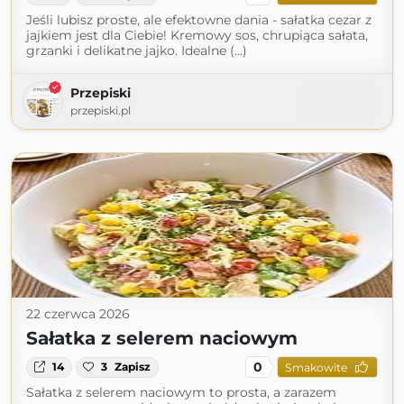
Jeśli lubisz proste, ale efektowne dania - sałatka cezar z
jajkiem jest dla Ciebie! Kremowy sos, chrupiąca sałata,
grzanki i delikatne jajko. Idealne (...)
Przepiski
przepiski.pl
22 czerwca 2026
Sałatka z selerem naciowym
0
14
3
Zapisz
Smakowite
Sałatka z selerem naciowym to prosta, a zarazem