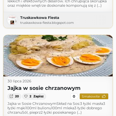
lekkich i efektownych deserów. Ich chrupiąca skorupka
oraz miękkie wnętrze doskonale komponują się z (...)
Truskawkowa Fiesta
truskawkowa-fiesta.blogspot.com
30 lipca 2026
Jajka w sosie chrzanowym
0
20
2
Zapisz
Smakowite
Jajka w Sosie ChrzanowymSkład na Sos:3 łyżki masła3
łyżki mąki100ml bulionu100ml mleka3 łyżki dobrego
chrzanuSól, pieprz2 łyżki posiekanego (...)