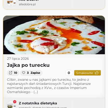
alledobre.pl
27 lipca 2026
Jajka po turecku
0
10
3
Zapisz
Smakowite
Cilbir, zwane u nas jajkami po turecku, to jedno z
najstarszych dań śniadaniowych Turcji. Najstarsze
wzmianki pochodzą z XVw., z czasów Imperium
Osmańskiego - (...)
Z notatnika dietetyka
notatnik-dietetyka.blogspot.com