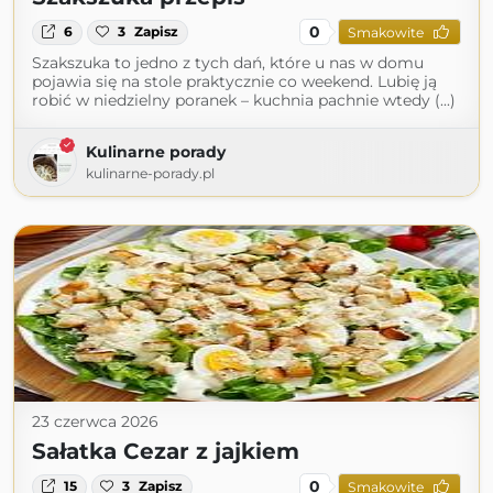
0
6
3
Zapisz
Smakowite
Szakszuka to jedno z tych dań, które u nas w domu
pojawia się na stole praktycznie co weekend. Lubię ją
robić w niedzielny poranek – kuchnia pachnie wtedy (...)
Kulinarne porady
kulinarne-porady.pl
23 czerwca 2026
Sałatka Cezar z jajkiem
0
15
3
Zapisz
Smakowite