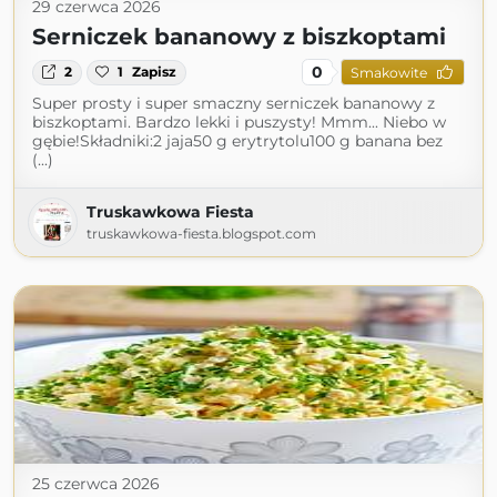
29 czerwca 2026
Serniczek bananowy z biszkoptami
0
2
1
Zapisz
Smakowite
Super prosty i super smaczny serniczek bananowy z
biszkoptami. Bardzo lekki i puszysty! Mmm... Niebo w
gębie!Składniki:2 jaja50 g erytrytolu100 g banana bez
(...)
Truskawkowa Fiesta
truskawkowa-fiesta.blogspot.com
25 czerwca 2026