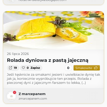
26 lipca 2026
Rolada dyniowa z pastą jajeczną
0
19
0
Zapisz
Smakowite
Jeśli tęsknicie za smakami jesieni i uwielbiacie dynię tak
jak ja, koniecznie wypróbujcie ten przepis. Rolada z
pieczonej dyni z jajecznym farszem to lekka, (...)
Z marcepanem
zmarcepanem.com