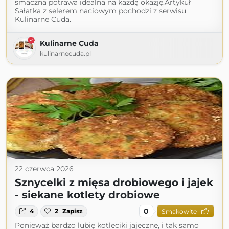
smaczna potrawa idealna na każdą okazję.Artykuł
Sałatka z selerem naciowym pochodzi z serwisu
Kulinarne Cuda.
Kulinarne Cuda
kulinarnecuda.pl
22 czerwca 2026
Sznycelki z mięsa drobiowego i jajek
- siekane kotlety drobiowe
0
4
2
Zapisz
Smakowite
Ponieważ bardzo lubię kotleciki jajeczne, i tak samo