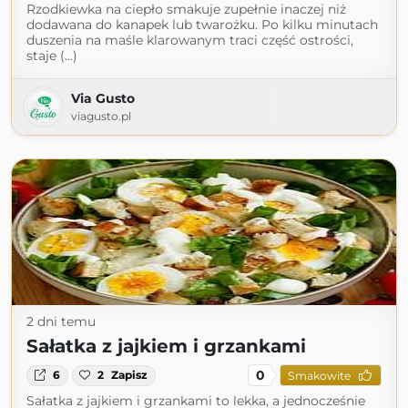
Rzodkiewka na ciepło smakuje zupełnie inaczej niż
dodawana do kanapek lub twarożku. Po kilku minutach
duszenia na maśle klarowanym traci część ostrości,
staje (...)
Via Gusto
viagusto.pl
2 dni temu
Sałatka z jajkiem i grzankami
0
6
2
Zapisz
Smakowite
Sałatka z jajkiem i grzankami to lekka, a jednocześnie