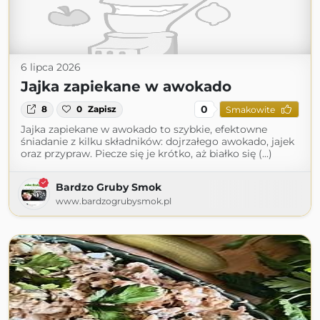
6 lipca 2026
Jajka zapiekane w awokado
0
8
0
Zapisz
Smakowite
Jajka zapiekane w awokado to szybkie, efektowne
śniadanie z kilku składników: dojrzałego awokado, jajek
oraz przypraw. Piecze się je krótko, aż białko się (...)
Bardzo Gruby Smok
www.bardzogrubysmok.pl