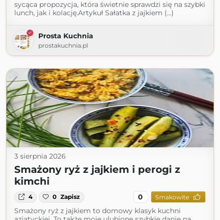
sycąca propozycja, która świetnie sprawdzi się na szybki
lunch, jak i kolację.Artykuł Sałatka z jajkiem (...)
Prosta Kuchnia
prostakuchnia.pl
3 sierpnia 2026
Smażony ryż z jajkiem i perogi z
kimchi
0
4
0
Zapisz
Smakowite
Smażony ryż z jajkiem to domowy klasyk kuchni
azjatyckiej. To także moje ulubione szybkie danie na