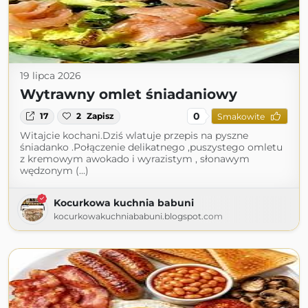
19 lipca 2026
Wytrawny omlet śniadaniowy
0
17
2
Zapisz
Smakowite
Witajcie kochani.Dziś wlatuje przepis na pyszne
śniadanko .Połączenie delikatnego ,puszystego omletu
z kremowym awokado i wyrazistym , słonawym
wędzonym (...)
Kocurkowa kuchnia babuni
kocurkowakuchniababuni.blogspot.com