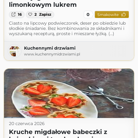
limonkowym lukrem
0
16
2
Zapisz
Smakowite
Ciasto na lipcowy podwieczorek, deser po obiedzie lub
słodkie śniadanie. Bez kombinowania ze składnikami i
wyszukaną recepturą, proste i mieszane łyżką. (...)
Kuchennymi drzwiami
www.kuchennymidrzwiami.pl
20 czerwca 2026
Kruche migdałowe babeczki z