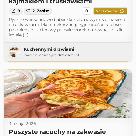
kajmakiem i truskawkami
0
9
2
Zapisz
Smakowite
Pyszne weekendowe babeczki z domowym kajmakiem
i truskawkami. Małe rozkoszne przyjemności na deser
po obiedzie lub leniwy podwieczorek na zewnątrz. Nikt
im się (...)
Kuchennymi drzwiami
www.kuchennymidrzwiami.pl
31 maja 2026
Puszyste racuchy na zakwasie