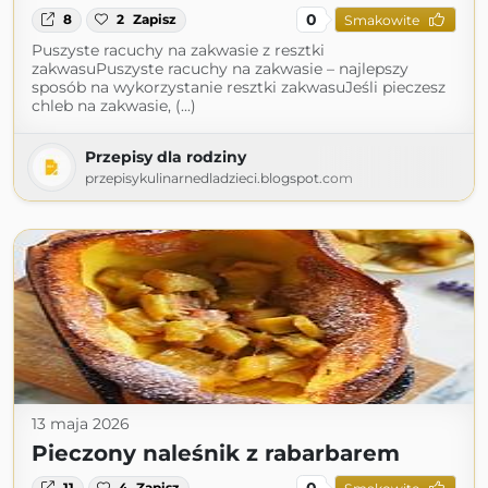
0
8
2
Zapisz
Smakowite
Puszyste racuchy na zakwasie z resztki
zakwasuPuszyste racuchy na zakwasie – najlepszy
sposób na wykorzystanie resztki zakwasuJeśli pieczesz
chleb na zakwasie, (...)
Przepisy dla rodziny
przepisykulinarnedladzieci.blogspot.com
13 maja 2026
Pieczony naleśnik z rabarbarem
0
11
4
Zapisz