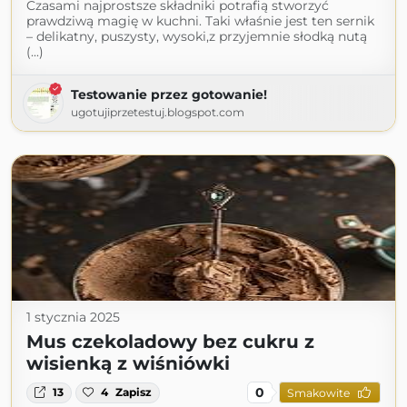
Czasami najprostsze składniki potrafią stworzyć
prawdziwą magię w kuchni. Taki właśnie jest ten sernik
– delikatny, puszysty, wysoki,z przyjemnie słodką nutą
(...)
Testowanie przez gotowanie!
ugotujiprzetestuj.blogspot.com
1 stycznia 2025
Mus czekoladowy bez cukru z
wisienką z wiśniówki
0
13
4
Zapisz
Smakowite