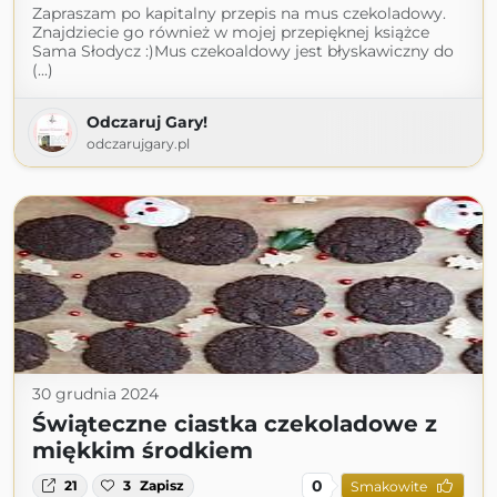
Zapraszam po kapitalny przepis na mus czekoladowy.
Znajdziecie go również w mojej przepięknej książce
Sama Słodycz :)Mus czekoaldowy jest błyskawiczny do
(...)
Odczaruj Gary!
odczarujgary.pl
30 grudnia 2024
Świąteczne ciastka czekoladowe z
miękkim środkiem
0
21
3
Zapisz
Smakowite