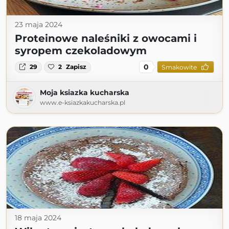
23 maja 2024
Proteinowe naleśniki z owocami i
syropem czekoladowym
0
29
2
Zapisz
Smakowite
Moja ksiazka kucharska
www.e-ksiazkakucharska.pl
18 maja 2024