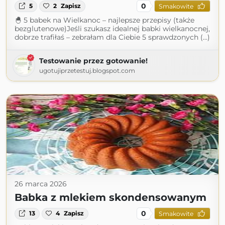
0
5
2
Zapisz
Smakowite
🐣 5 babek na Wielkanoc – najlepsze przepisy (także
bezglutenowe)Jeśli szukasz idealnej babki wielkanocnej,
dobrze trafiłaś – zebrałam dla Ciebie 5 sprawdzonych (...)
Testowanie przez gotowanie!
ugotujiprzetestuj.blogspot.com
26 marca 2026
Babka z mlekiem skondensowanym
0
13
4
Zapisz
Smakowite