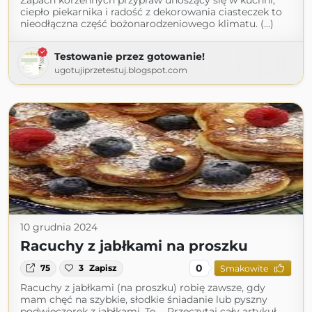
Zapach korzennych przypraw unoszący się w kuchni,
ciepło piekarnika i radość z dekorowania ciasteczek to
nieodłączna część bożonarodzeniowego klimatu. (...)
Testowanie przez gotowanie!
ugotujiprzetestuj.blogspot.com
10 grudnia 2024
Racuchy z jabłkami na proszku
0
75
3
Zapisz
Smakowite
Racuchy z jabłkami (na proszku) robię zawsze, gdy
mam chęć na szybkie, słodkie śniadanie lub pyszny
podwieczorek z jabłkami. Te … Przeczytaj cały artykuł