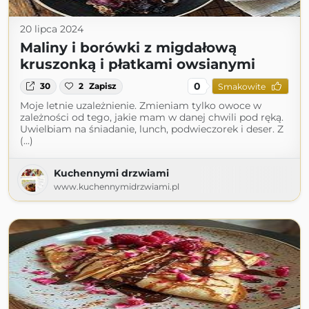
20 lipca 2024
Maliny i borówki z migdałową
kruszonką i płatkami owsianymi
0
30
2
Zapisz
Smakowite
Moje letnie uzależnienie. Zmieniam tylko owoce w
zależności od tego, jakie mam w danej chwili pod ręką.
Uwielbiam na śniadanie, lunch, podwieczorek i deser. Z
(...)
Kuchennymi drzwiami
www.kuchennymidrzwiami.pl