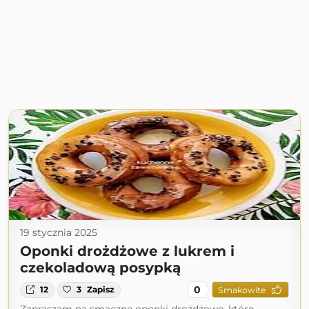
19 stycznia 2025
Oponki drożdżowe z lukrem i
czekoladową posypką
0
12
3
Zapisz
Smakowite