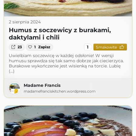
2 sierpnia 2024
Humus z soczewicy z burakami,
daktylami i chili
1
23
1
Zapisz
Smakowite
Uwielbiam soczewicę w każdej odsłonie! W wersji
humusu sprawdza się tak samo dobrze jak ciecierzyca.
Burakowe wykończenie jest wisienką na torcie. Lubię
(...)
Madame Francis
madamefranciskitchen.wordpress.com