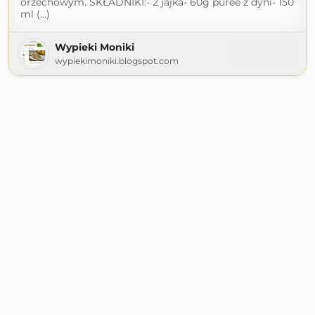
orzechowym. SKŁADNIKI:- 2 jajka- 60g puree z dyni- 150
ml (...)
Wypieki Moniki
wypiekimoniki.blogspot.com