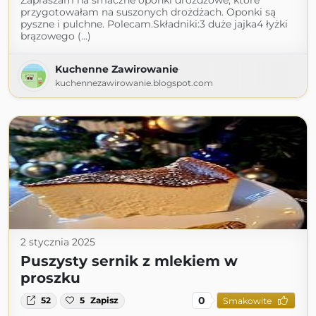
Zapraszam na smaczne oponki drożdżowe, które
przygotowałam na suszonych drożdżach. Oponki są
pyszne i pulchne. Polecam.Składniki:3 duże jajka4 łyżki
brązowego (...)
Kuchenne Zawirowanie
kuchennezawirowanie.blogspot.com
2 stycznia 2025
Puszysty sernik z mlekiem w
proszku
0
52
5
Zapisz
Smakowite