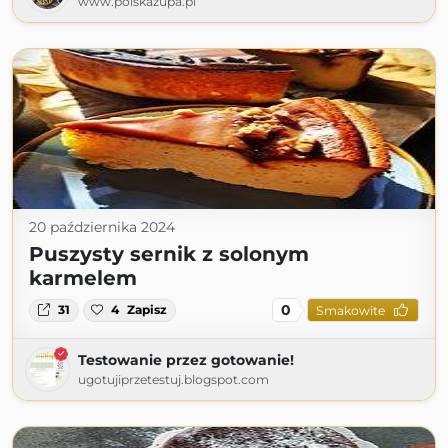
www.polskazupa.pl
20 października 2024
Puszysty sernik z solonym
karmelem
0
31
4
Zapisz
Smakowite
Testowanie przez gotowanie!
ugotujiprzetestuj.blogspot.com