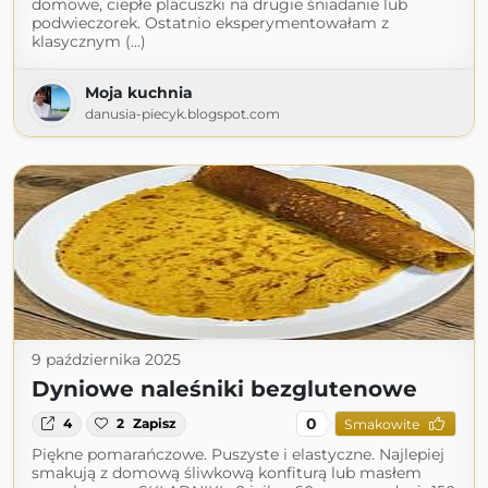
domowe, ciepłe placuszki na drugie śniadanie lub
podwieczorek. Ostatnio eksperymentowałam z
klasycznym (...)
Moja kuchnia
danusia-piecyk.blogspot.com
9 października 2025
Dyniowe naleśniki bezglutenowe
0
4
2
Zapisz
Smakowite
Piękne pomarańczowe. Puszyste i elastyczne. Najlepiej
smakują z domową śliwkową konfiturą lub masłem