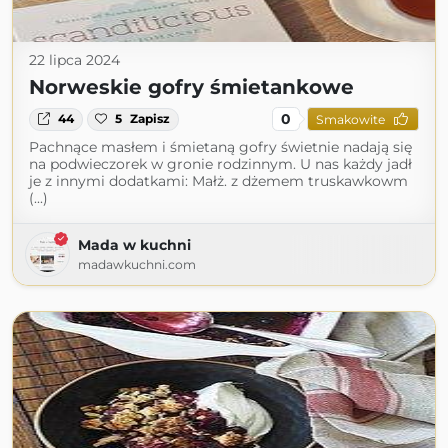
22 lipca 2024
Norweskie gofry śmietankowe
0
44
5
Zapisz
Smakowite
Pachnące masłem i śmietaną gofry świetnie nadają się
na podwieczorek w gronie rodzinnym. U nas każdy jadł
je z innymi dodatkami: Małż. z dżemem truskawkowm
(...)
Mada w kuchni
madawkuchni.com