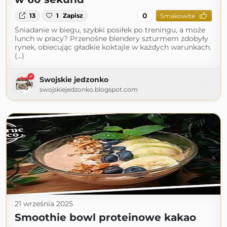
0
13
1
Zapisz
Smakowite
Śniadanie w biegu, szybki posiłek po treningu, a może
lunch w pracy? Przenośne blendery szturmem zdobyły
rynek, obiecując gładkie koktajle w każdych warunkach.
(...)
Swojskie jedzonko
swojskiejedzonko.blogspot.com
21 września 2025
Smoothie bowl proteinowe kakao