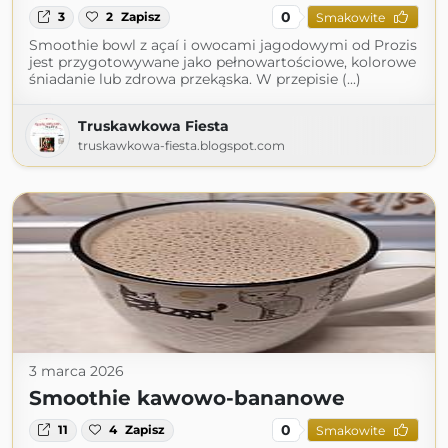
0
3
2
Zapisz
Smakowite
Smoothie bowl z açaí i owocami jagodowymi od Prozis
jest przygotowywane jako pełnowartościowe, kolorowe
śniadanie lub zdrowa przekąska. W przepisie (...)
Truskawkowa Fiesta
truskawkowa-fiesta.blogspot.com
3 marca 2026
Smoothie kawowo-bananowe
0
11
4
Zapisz
Smakowite