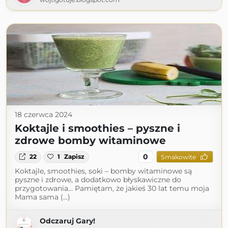
18 czerwca 2024
Koktajle i smoothies – pyszne i
zdrowe bomby witaminowe
0
22
1
Zapisz
Smakowite
Koktajle, smoothies, soki – bomby witaminowe są
pyszne i zdrowe, a dodatkowo błyskawiczne do
przygotowania… Pamiętam, że jakieś 30 lat temu moja
Mama sama (...)
Odczaruj Gary!