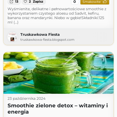
0
13
2
Zapisz
Smakowite
Wyśmienite, delikatne i pełnowartościowe smoothie z
wykorzystaniem czystego aloesu od Sadvit, kefiru,
banana oraz mandarynki. Niebo w gębie!Składniki:125
ml (...)
Truskawkowa Fiesta
truskawkowa-fiesta.blogspot.com
23 października 2024
Smoothie zielone detox – witaminy i
energia