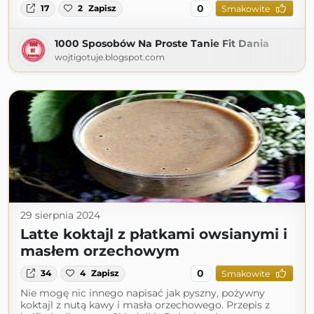
0
17
2
Zapisz
Smakowite
1000 Sposobów Na Proste Tanie Fit Dania
wojtigotuje.blogspot.com
29 sierpnia 2024
Latte koktajl z płatkami owsianymi i
masłem orzechowym
0
34
4
Zapisz
Smakowite
Nie mogę nic innego napisać jak pyszny, pożywny
koktajl z nutą kawy i masła orzechowego. Przepis z