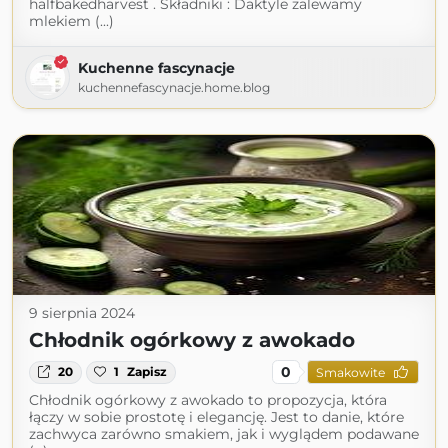
halfbakedharvest . Składniki : Daktyle zalewamy
mlekiem (...)
Kuchenne fascynacje
kuchennefascynacje.home.blog
9 sierpnia 2024
Chłodnik ogórkowy z awokado
0
20
1
Zapisz
Smakowite
Chłodnik ogórkowy z awokado to propozycja, która
łączy w sobie prostotę i elegancję. Jest to danie, które
zachwyca zarówno smakiem, jak i wyglądem podawane