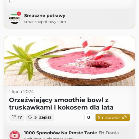
(...)
Smaczne potrawy
smacznepotrawy.com
1 lipca 2024
Orzeźwiający smoothie bowl z
truskawkami i kokosem dla lata
0
17
3
Zapisz
Smakowite
1000 Sposobów Na Proste Tanie Fit Dania
wojtigotuje.blogspot.com