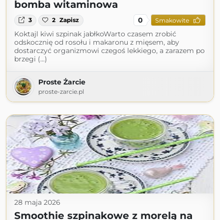
bomba witaminowa
0
3
2
Zapisz
Smakowite
Koktajl kiwi szpinak jabłkoWarto czasem zrobić
odskocznię od rosołu i makaronu z mięsem, aby
dostarczyć organizmowi czegoś lekkiego, a zarazem po
brzegi (...)
Proste Żarcie
proste-zarcie.pl
28 maja 2026
Smoothie szpinakowe z morelą na