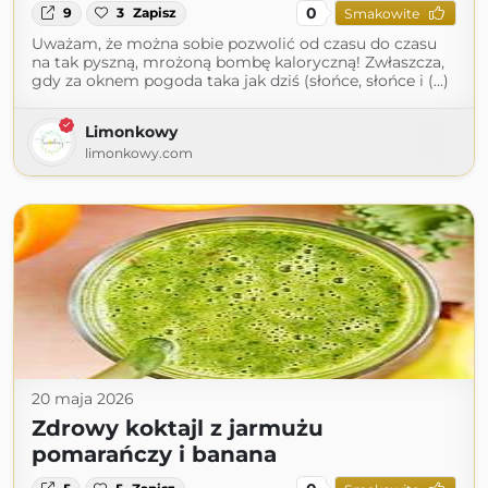
0
9
3
Zapisz
Smakowite
Uważam, że można sobie pozwolić od czasu do czasu
na tak pyszną, mrożoną bombę kaloryczną! Zwłaszcza,
gdy za oknem pogoda taka jak dziś (słońce, słońce i (...)
Limonkowy
limonkowy.com
20 maja 2026
Zdrowy koktajl z jarmużu
pomarańczy i banana