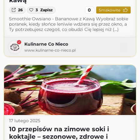
kawą
0
26
3
Zapisz
Smakowite
Smoothie Owsiano - Bananowe z Kawą Wyobraź sobie
poranek, kiedy słońce leniwie wdziera się przez okno, a
Ty potrzebujesz czegoś, co obudzi Cię lepiej niż (...)
Kulinarne Co Nieco
www.kulinarne-co-nieco.pl
17 lutego 2025
10 przepisów na zimowe soki i
koktajle – sezonowe, zdrowe i