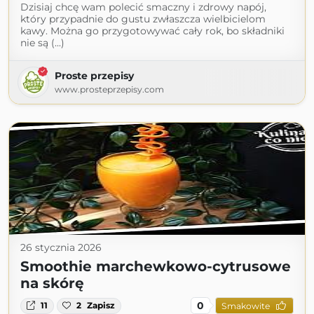
Dzisiaj chcę wam polecić smaczny i zdrowy napój,
który przypadnie do gustu zwłaszcza wielbicielom
kawy. Można go przygotowywać cały rok, bo składniki
nie są (...)
Proste przepisy
www.prosteprzepisy.com
26 stycznia 2026
Smoothie marchewkowo-cytrusowe
na skórę
0
11
2
Zapisz
Smakowite