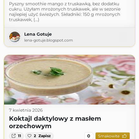
Pyszny smoothie mango z truskawką, bez dodatku
cukru. Użyłam mrożonych truskawek, ale w sezonie
najlepiej użyć świeżych. Składniki: 150 g mrożonych
truskawek, (...)
Lena Gotuje
lena-gotuje.blogspot.com
7 kwietnia 2026
Koktajl daktylowy z masłem
orzechowym
0
11
2
Zapisz
Smakowite