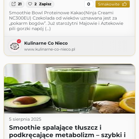
0
21
2
Zapisz
Smakowite
Smoothie Bowl Proteinowe Kakao(Ninja Creami
NC300EU) Czekolada od wieków uznawana jest za
„pokarm bogów”. Już starożytni Majowie i Aztekowie
pili gorzki napój (...)
Kulinarne Co Nieco
www.kulinarne-co-nieco.pl
5 sierpnia 2025
Smoothie spalające tłuszcz i
podkręcające metabolizm – szybki i