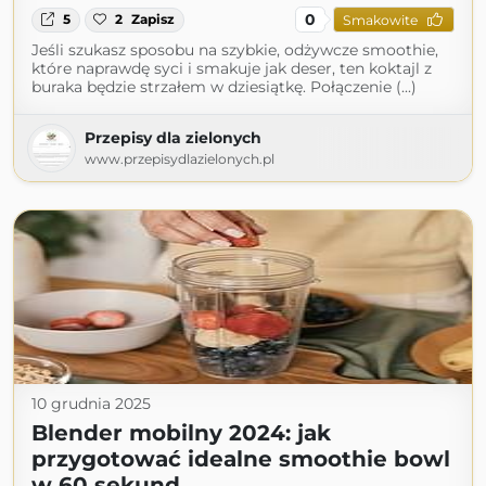
0
5
2
Zapisz
Smakowite
Jeśli szukasz sposobu na szybkie, odżywcze smoothie,
które naprawdę syci i smakuje jak deser, ten koktajl z
buraka będzie strzałem w dziesiątkę. Połączenie (...)
Przepisy dla zielonych
www.przepisydlazielonych.pl
10 grudnia 2025
Blender mobilny 2024: jak
przygotować idealne smoothie bowl
w 60 sekund