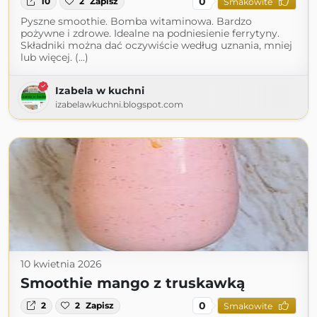
0
10
2
Zapisz
Smakowite
Pyszne smoothie. Bomba witaminowa. Bardzo
pożywne i zdrowe. Idealne na podniesienie ferrytyny.
Składniki można dać oczywiście według uznania, mniej
lub więcej. (...)
Izabela w kuchni
izabelawkuchni.blogspot.com
10 kwietnia 2026
Smoothie mango z truskawką
0
2
2
Zapisz
Smakowite