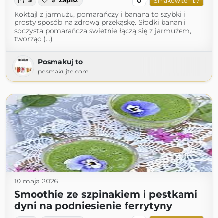
0
5
5
Zapisz
Smakowite
Koktajl z jarmużu, pomarańczy i banana to szybki i
prosty sposób na zdrową przekąskę. Słodki banan i
soczysta pomarańcza świetnie łączą się z jarmużem,
tworząc (...)
Posmakuj to
posmakujto.com
10 maja 2026
Smoothie ze szpinakiem i pestkami
dyni na podniesienie ferrytyny